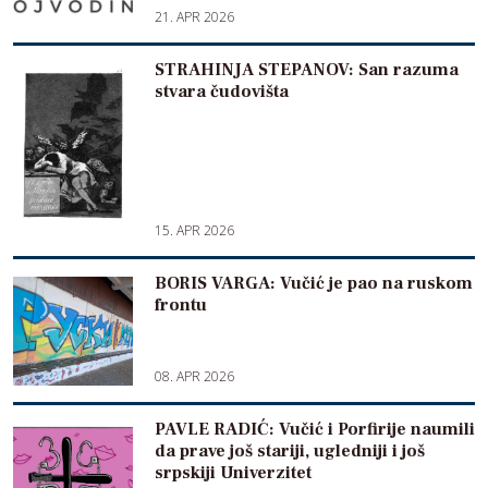
21. APR 2026
STRAHINJA STEPANOV: San razuma
stvara čudovišta
15. APR 2026
BORIS VARGA: Vučić je pao na ruskom
frontu
08. APR 2026
PAVLE RADIĆ: Vučić i Porfirije naumili
da prave još stariji, ugledniji i još
srpskiji Univerzitet