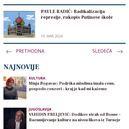
PAVLE RADIĆ: Radikalizacija
represije, rukopis Putinove škole
19. MAR 2026
PRETHODNA
Paginacija
SLEDEĆA
članaka
NAJNOVIJE
KULTURA
Minja Bogavac: Podrška mladima imala cenu,
gospodo cenzori – kraj je kad mi kažemo
JUGOSLAVIJA
VAHIDIN PRELJEVIĆ: Dodikov strah od Bosne –
Razumijevanje kulture na nivou likova iz Turneje