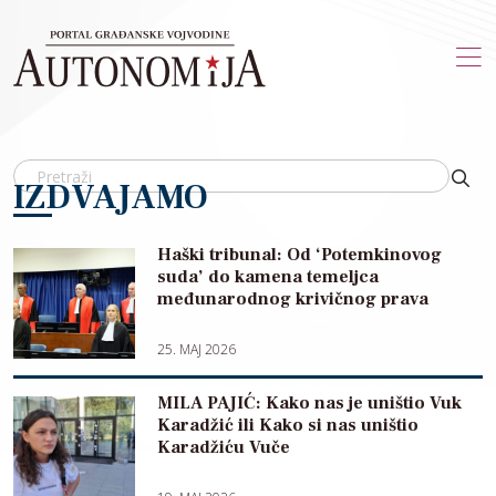
Skip to main content
IZDVAJAMO
Haški tribunal: Od ‘Potemkinovog
suda’ do kamena temeljca
međunarodnog krivičnog prava
25. MAJ 2026
MILA PAJIĆ: Kako nas je uništio Vuk
Karadžić ili Kako si nas uništio
Karadžiću Vuče