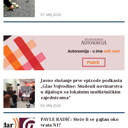
07. MAJ 2026
Javno slušanje prve epizode podkasta
„Glas Vojvodine: Studenti novinarstva
u dijalogu sa lokalnim multietničkim
zajednicama“
06. MAJ 2026
PAVLE RADIĆ: Steže li se gajtan oko
vrata N1?