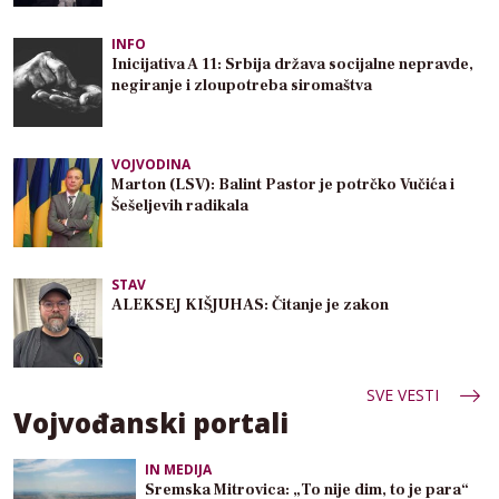
INFO
Inicijativa A 11: Srbija država socijalne nepravde,
negiranje i zloupotreba siromaštva
VOJVODINA
Marton (LSV): Balint Pastor je potrčko Vučića i
Šešeljevih radikala
STAV
ALEKSEJ KIŠJUHAS: Čitanje je zakon
SVE VESTI
Vojvođanski portali
IN MEDIJA
Sremska Mitrovica: „To nije dim, to je para“