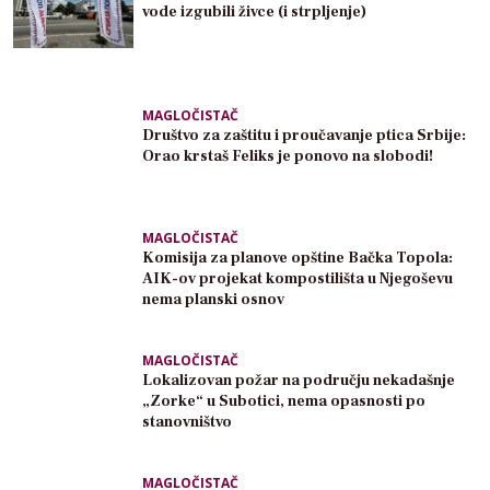
vode izgubili živce (i strpljenje)
MAGLOČISTAČ
Društvo za zaštitu i proučavanje ptica Srbije:
Orao krstaš Feliks je ponovo na slobodi!
MAGLOČISTAČ
Komisija za planove opštine Bačka Topola:
AIK-ov projekat kompostilišta u Njegoševu
nema planski osnov
MAGLOČISTAČ
Lokalizovan požar na području nekadašnje
„Zorke“ u Subotici, nema opasnosti po
stanovništvo
MAGLOČISTAČ