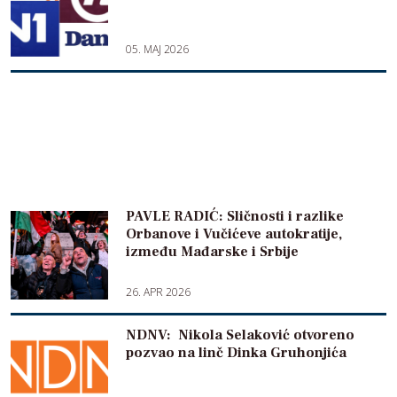
05. MAJ 2026
PAVLE RADIĆ: Sličnosti i razlike
Orbanove i Vučićeve autokratije,
između Mađarske i Srbije
26. APR 2026
NDNV: Nikola Selaković otvoreno
pozvao na linč Dinka Gruhonjića