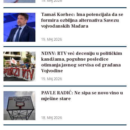
19. MAJ 2026
Tamaš Korhec: Ima potencijala da se
formira ozbiljna alternativa Savezu
vojvođanskih Mađara
19. MAJ 2026
NDNV: RTV već deceniju u političkim
kandžama, pogubne posledice
otimanja javnog servisa od građana
Vojvodine
19. MAJ 2026
PAVLE RADIĆ: Ne sipa se novo vino u
mješine stare
18. MAJ 2026