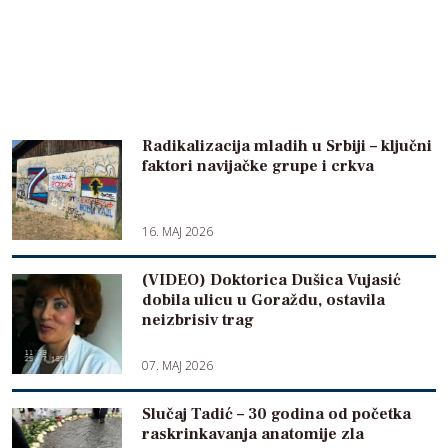
Radikalizacija mladih u Srbiji – ključni
faktori navijačke grupe i crkva
16. MAJ 2026
(VIDEO) Doktorica Dušica Vujasić
dobila ulicu u Goraždu, ostavila
neizbrisiv trag
07. MAJ 2026
Slučaj Tadić – 30 godina od početka
raskrinkavanja anatomije zla