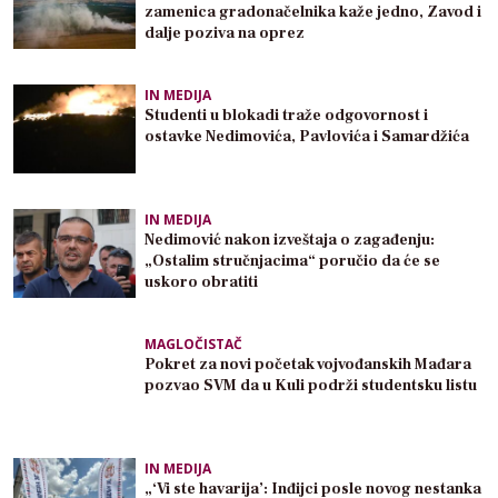
zamenica gradonačelnika kaže jedno, Zavod i
dalje poziva na oprez
IN MEDIJA
Studenti u blokadi traže odgovornost i
ostavke Nedimovića, Pavlovića i Samardžića
IN MEDIJA
Nedimović nakon izveštaja o zagađenju:
„Ostalim stručnjacima“ poručio da će se
uskoro obratiti
MAGLOČISTAČ
Pokret za novi početak vojvođanskih Mađara
pozvao SVM da u Kuli podrži studentsku listu
IN MEDIJA
„‘Vi ste havarija’: Inđijci posle novog nestanka