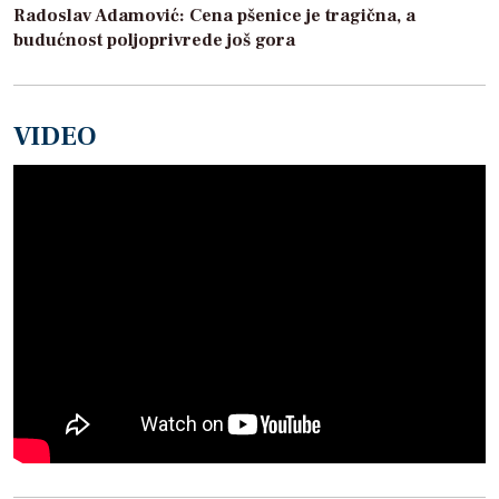
Radoslav Adamović: Cena pšenice je tragična, a
budućnost poljoprivrede još gora
VIDEO