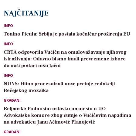
NAJČITANIJE
INFO
Tonino Picula: Srbija je postala kočničar proširenja EU
INFO
CRTA odgovorila Vučiću na omalovažavanje njihovog
istraživanja: Odavno bismo imali prevremene izbore
da naši podaci nisu tačni
INFO
NUNS: Hitno procesuirati nove pretnje redakciji
Bečejskog mozaika
GRAĐANI
Beljanski: Podnosim ostavku na mesto u UO
Advokatske komore zbog ćutnje o Vučićevim napadima
na advokaticu Janu Aćimović Planojević
GRAĐANI