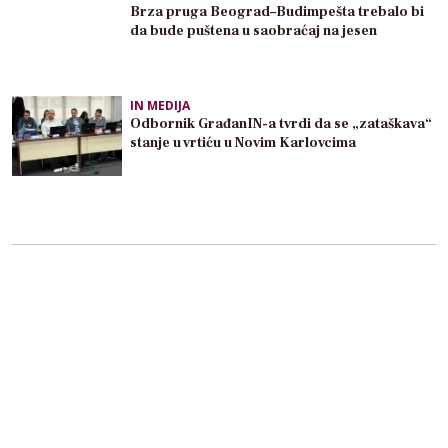
Brza pruga Beograd–Budimpešta trebalo bi
da bude puštena u saobraćaj na jesen
IN MEDIJA
Odbornik GrađanIN-a tvrdi da se „zataškava“
stanje u vrtiću u Novim Karlovcima