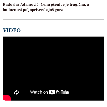
Radoslav Adamović: Cena pšenice je tragična, a
budućnost poljoprivrede još gora
VIDEO