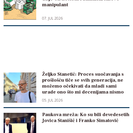
manipulant
07. JUL 2026
Željko Stanetić: Proces suočavanja s
prošlošću tiče se svih generacija, ne
možemo očekivati da mladi sami
urade ono što mi decenijama nismo
05. JUL 2026
Paukova mreža: Ko su bili devedesetih
Jovica Stanišić i Franko Simatović