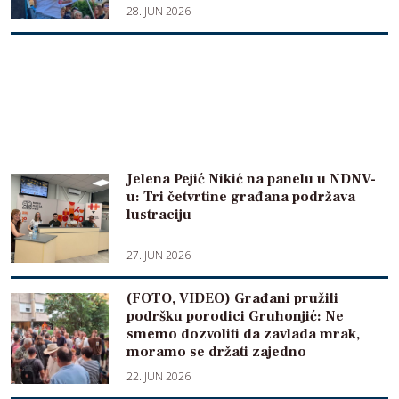
28. JUN 2026
Jelena Pejić Nikić na panelu u NDNV-
u: Tri četvrtine građana podržava
lustraciju
27. JUN 2026
(FOTO, VIDEO) Građani pružili
podršku porodici Gruhonjić: Ne
smemo dozvoliti da zavlada mrak,
moramo se držati zajedno
22. JUN 2026