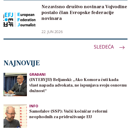
Nezavisno društvo novinara Vojvodine
postalo član Evropske federacije
novinara
22. JUN 2026
Paginacija
SLEDEĆA
članaka
NAJNOVIJE
GRAĐANI
(INTERVJU) Beljanski: „Ako Komora ćuti kada
vlast napada advokata, ne ispunjava svoju osnovnu
dužnost“
INFO
Samofalov (SSP): Vučić kočničar reformi
neophodnih za pridruživanje EU