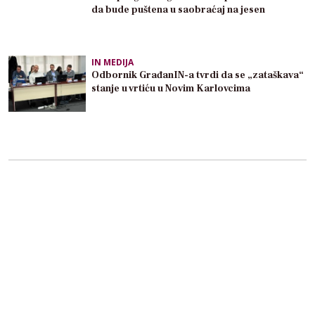
da bude puštena u saobraćaj na jesen
IN MEDIJA
Odbornik GrađanIN-a tvrdi da se „zataškava“
stanje u vrtiću u Novim Karlovcima