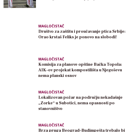
MAGLOČISTAČ
Društvo za zaštitu i proučavanje ptica Srbije:
Orao krstaš Feliks je ponovo na slobodi!
MAGLOČISTAČ
Komisija za planove opštine Bačka Topola:
AIK-ov projekat kompostilišta u Njegoševu
nema planski osnov
MAGLOČISTAČ
Lokalizovan požar na području nekadašnje
„Zorke“ u Subotici, nema opasnosti po
stanovništvo
MAGLOČISTAČ
Brza pruga Beograd–Budimpešta trebalo bi