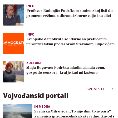
INFO
Profesor Radonjić: Podrškom studentskoj listi do
promene režima, odbrana izborne volje i na ulici
INFO
Evropske demokrate solidarne sa pretučenim
univerzitetskim profesorom Stevanom Filipovićem
KULTURA
Minja Bogavac: Podrška mladima imala cenu,
gospodo cenzori – kraj je kad mi kažemo
SVE VESTI
Vojvođanski portali
IN MEDIJA
Sremska Mitrovica: „To nije dim, to je para“
zamenica gradonačelnika kaže jedno, Zavod i