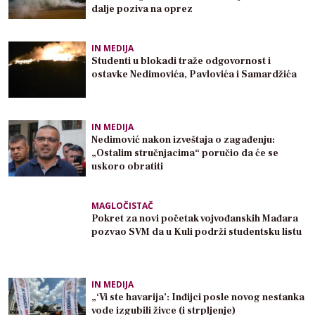
dalje poziva na oprez
IN MEDIJA
Studenti u blokadi traže odgovornost i
ostavke Nedimovića, Pavlovića i Samardžića
IN MEDIJA
Nedimović nakon izveštaja o zagađenju:
„Ostalim stručnjacima“ poručio da će se
uskoro obratiti
MAGLOČISTAČ
Pokret za novi početak vojvođanskih Mađara
pozvao SVM da u Kuli podrži studentsku listu
IN MEDIJA
„‘Vi ste havarija’: Inđijci posle novog nestanka
vode izgubili živce (i strpljenje)