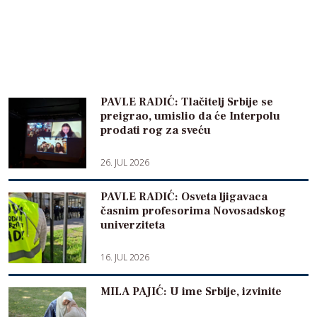
PAVLE RADIĆ: Tlačitelj Srbije se
preigrao, umislio da će Interpolu
prodati rog za sveću
26. JUL 2026
PAVLE RADIĆ: Osveta ljigavaca
časnim profesorima Novosadskog
univerziteta
16. JUL 2026
MILA PAJIĆ: U ime Srbije, izvinite