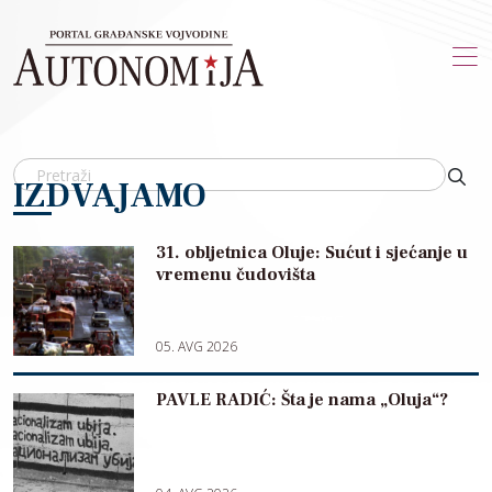
Skip to main content
IZDVAJAMO
31. obljetnica Oluje: Sućut i sjećanje u
vremenu čudovišta
05. AVG 2026
PAVLE RADIĆ: Šta je nama „Oluja“?