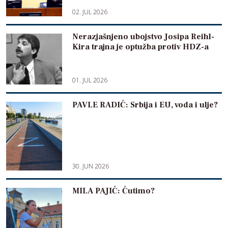
02. JUL 2026
Nerazjašnjeno ubojstvo Josipa Reihl-
Kira trajna je optužba protiv HDZ-a
01. JUL 2026
PAVLE RADIĆ: Srbija i EU, voda i ulje?
30. JUN 2026
MILA PAJIĆ: Ćutimo?