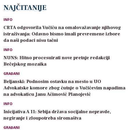
NAJČITANIJE
INFO
CRTA odgovorila Vučiću na omalovažavanje njihovog
istraživanja: Odavno bismo imali prevremene izbore
da naši podaci nisu tačni
INFO
NUNS: Hitno procesuirati nove pretnje redakciji
Bečejskog mozaika
GRAĐANI
Beljanski: Podnosim ostavku na mesto u UO
Advokatske komore zbog ćutnje o Vučićevim napadima
na advokaticu Janu Aćimović Planojević
INFO
Inicijativa A 11: Srbija država socijalne nepravde,
negiranje i zloupotreba siromaštva
GRAĐANI