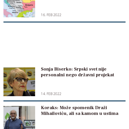
16. FEB 2022
Sonja Biserko: Srpski svet nije
personalni nego državni projekat
14. FEB 2022
Koraks: Može spomenik Draži
Mihailoviću, ali sa kamom u ustima