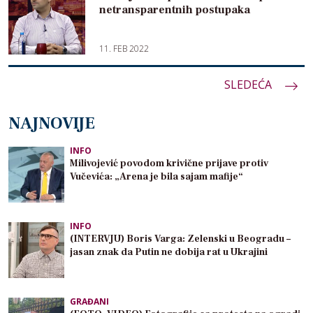
netransparentnih postupaka
11. FEB 2022
Paginacija
SLEDEĆA
članaka
NAJNOVIJE
INFO
Milivojević povodom krivične prijave protiv
Vučevića: „Arena je bila sajam mafije“
INFO
(INTERVJU) Boris Varga: Zelenski u Beogradu –
jasan znak da Putin ne dobija rat u Ukrajini
GRAĐANI