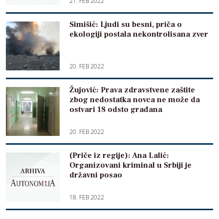
21. FEB 2022
Simišić: Ljudi su besni, priča o
ekologiji postala nekontrolisana zver
20. FEB 2022
Žujović: Prava zdravstvene zaštite
zbog nedostatka novca ne može da
ostvari 18 odsto građana
20. FEB 2022
(Priče iz regije): Ana Lalić:
Organizovani kriminal u Srbiji je
državni posao
18. FEB 2022