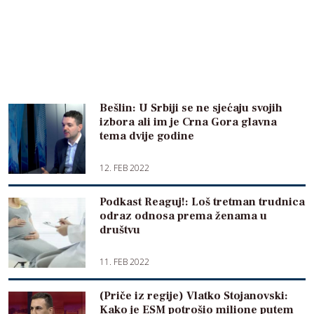
Bešlin: U Srbiji se ne sjećaju svojih
izbora ali im je Crna Gora glavna
tema dvije godine
12. FEB 2022
Podkast Reaguj!: Loš tretman trudnica
odraz odnosa prema ženama u
društvu
11. FEB 2022
(Priče iz regije) Vlatko Stojanovski:
Kako je ESM potrošio milione putem