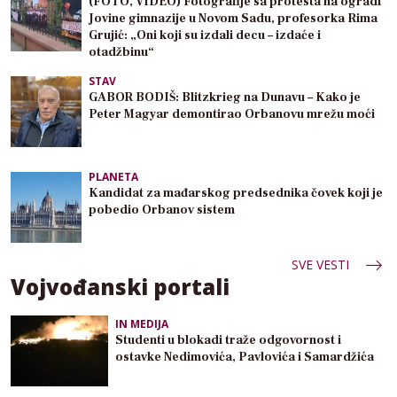
(FOTO, VIDEO) Fotografije sa protesta na ogradi
Jovine gimnazije u Novom Sadu, profesorka Rima
Grujić: „Oni koji su izdali decu – izdaće i
otadžbinu“
STAV
GABOR BODIŠ: Blitzkrieg na Dunavu – Kako je
Peter Magyar demontirao Orbanovu mrežu moći
PLANETA
Kandidat za mađarskog predsednika čovek koji je
pobedio Orbanov sistem
SVE VESTI
Vojvođanski portali
IN MEDIJA
Studenti u blokadi traže odgovornost i
ostavke Nedimovića, Pavlovića i Samardžića