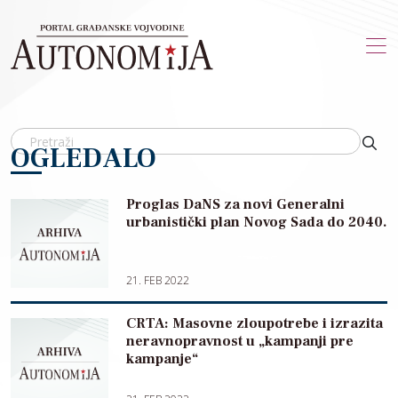
Skip to main content
OGLEDALO
Proglas DaNS za novi Generalni
urbanistički plan Novog Sada do 2040.
21. FEB 2022
CRTA: Masovne zloupotrebe i izrazita
neravnopravnost u „kampanji pre
kampanje“