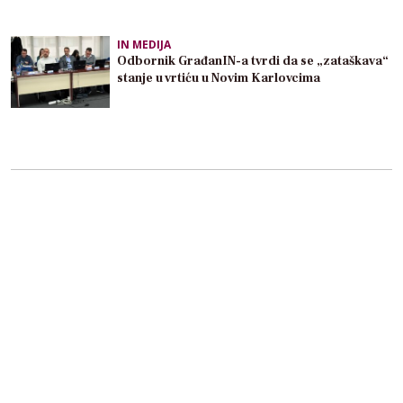
IN MEDIJA
Odbornik GrađanIN-a tvrdi da se „zataškava“
stanje u vrtiću u Novim Karlovcima