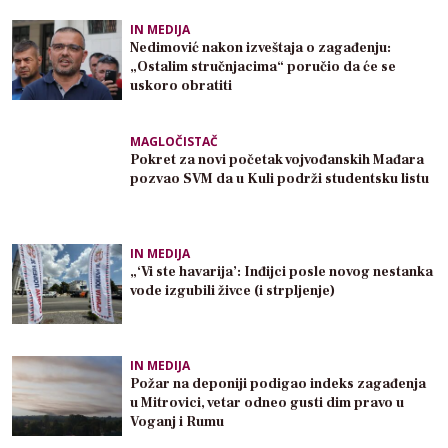
IN MEDIJA
Nedimović nakon izveštaja o zagađenju:
„Ostalim stručnjacima“ poručio da će se
uskoro obratiti
MAGLOČISTAČ
Pokret za novi početak vojvođanskih Mađara
pozvao SVM da u Kuli podrži studentsku listu
IN MEDIJA
„‘Vi ste havarija’: Inđijci posle novog nestanka
vode izgubili živce (i strpljenje)
IN MEDIJA
Požar na deponiji podigao indeks zagađenja
u Mitrovici, vetar odneo gusti dim pravo u
Voganj i Rumu