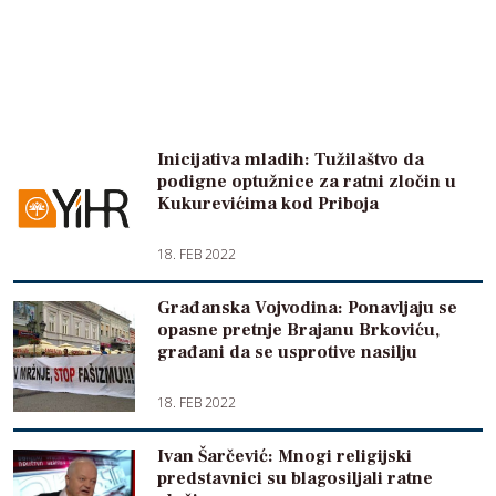
Inicijativa mladih: Tužilaštvo da
podigne optužnice za ratni zločin u
Kukurevićima kod Priboja
18. FEB 2022
Građanska Vojvodina: Ponavljaju se
opasne pretnje Brajanu Brkoviću,
građani da se usprotive nasilju
18. FEB 2022
Ivan Šarčević: Mnogi religijski
predstavnici su blagosiljali ratne