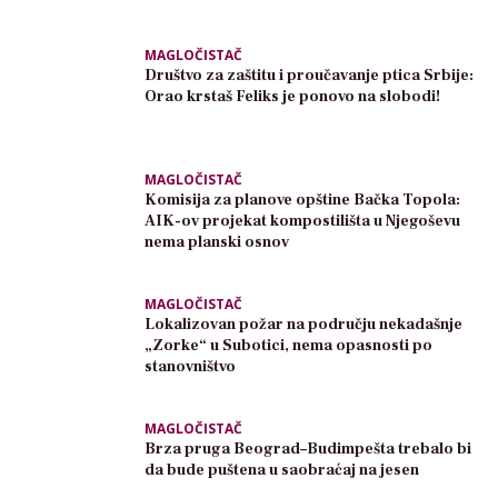
MAGLOČISTAČ
Društvo za zaštitu i proučavanje ptica Srbije:
Orao krstaš Feliks je ponovo na slobodi!
MAGLOČISTAČ
Komisija za planove opštine Bačka Topola:
AIK-ov projekat kompostilišta u Njegoševu
nema planski osnov
MAGLOČISTAČ
Lokalizovan požar na području nekadašnje
„Zorke“ u Subotici, nema opasnosti po
stanovništvo
MAGLOČISTAČ
Brza pruga Beograd–Budimpešta trebalo bi
da bude puštena u saobraćaj na jesen