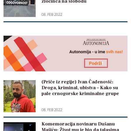
zločinca na slobodu
08. FEB 2022
(Priče iz regije) Ivan Čađenović:
Droga, kriminal, ubistva – Kako su
pale crnogorske kriminalne grupe
08. FEB 2022
Komemoracija novinaru Dušanu
Mašiću: Život mu je bio da talasima