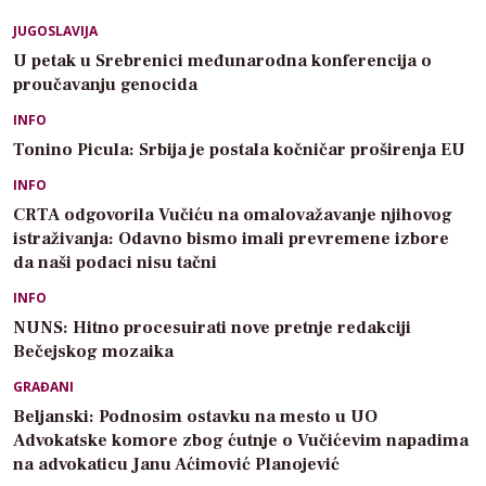
JUGOSLAVIJA
U petak u Srebrenici međunarodna konferencija o
proučavanju genocida
INFO
Tonino Picula: Srbija je postala kočničar proširenja EU
INFO
CRTA odgovorila Vučiću na omalovažavanje njihovog
istraživanja: Odavno bismo imali prevremene izbore
da naši podaci nisu tačni
INFO
NUNS: Hitno procesuirati nove pretnje redakciji
Bečejskog mozaika
GRAĐANI
Beljanski: Podnosim ostavku na mesto u UO
Advokatske komore zbog ćutnje o Vučićevim napadima
na advokaticu Janu Aćimović Planojević