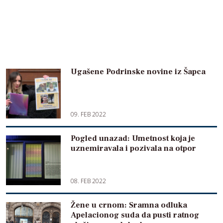
Ugašene Podrinske novine iz Šapca
09. FEB 2022
Pogled unazad: Umetnost koja je
uznemiravala i pozivala na otpor
08. FEB 2022
Žene u crnom: Sramna odluka
Apelacionog suda da pusti ratnog