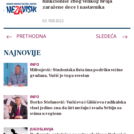
funkcioniše zbog velikog broja
zaražene dece i nastavnika
03. FEB 2022
PRETHODNA
Paginacija
SLEDEĆA
članaka
NAJNOVIJE
INFO
Milivojević: Studentska lista ima podršku većine
građana, Vučić je toga svestan
INFO
Borko Stefanović: Vučićeva i Glišićeva radikalska
vlast jedino zna da širi mržnju i svađa Srbiju sa
svima u regionu
JUGOSLAVIJA