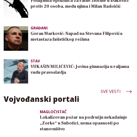
Podignuta optužnica za ratne zločine u Đakovici
protiv 20 osoba, među njima i Milan Radoičić
GRAĐANI
Goran Marković: Napad na Stevana Filipovića
metastaza fašističkog režima
STAV
VUKAŠIN MILIĆEVIĆ: Jovina gimnazija u raljama
vudu pravoslavlja
SVE VESTI
Vojvođanski portali
MAGLOČISTAČ
Lokalizovan požar na području nekadašnje
„Zorke“ u Subotici, nema opasnosti po
stanovništvo