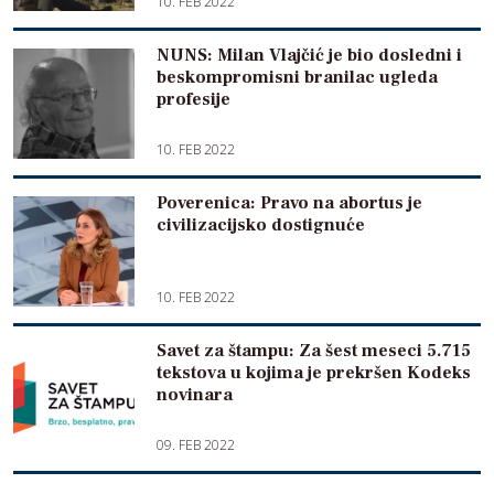
10. FEB 2022
NUNS: Milan Vlajčić je bio dosledni i
beskompromisni branilac ugleda
profesije
10. FEB 2022
Poverenica: Pravo na abortus je
civilizacijsko dostignuće
10. FEB 2022
Savet za štampu: Za šest meseci 5.715
tekstova u kojima je prekršen Kodeks
novinara
09. FEB 2022