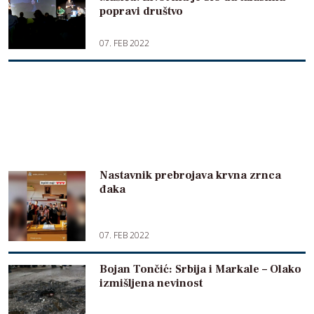
popravi društvo
07. FEB 2022
Nastavnik prebrojava krvna zrnca
đaka
07. FEB 2022
Bojan Tončić: Srbija i Markale – Olako
izmišljena nevinost