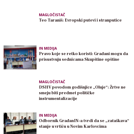
MAGLOČISTAČ
Teo Taraniš: Evropski putevi i stranputice
IN MEDIJA
Pravo koje se retko koristi: Građani mogu da
prisustvuju sednicama Skupštine opštine
MAGLOČISTAČ
DSHV povodom godišnjice „Oluje“: Žrtve ne
smeju biti predmet političke
instrumentalizacije
IN MEDIJA
Odbornik GrađanIN-a tvrdi da se „zataškava“
stanje u vrtiću u Novim Karlovcima