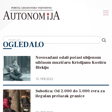
Skip to main content
OGLEDALO
Novosađani odali počast ubijenom
uličnom muzičaru Kristijanu Kostiću
Blekiju
10. FEB 2022
Subotica: Od 2.000 do 5.000 evra za
ilegalan prelazak granice