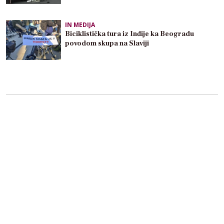
IN MEDIJA
Biciklistička tura iz Inđije ka Beogradu
povodom skupa na Slaviji