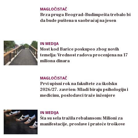
MAGLOČISTAČ
Brza pruga Beograd–Budimpešta trebalo bi
da bude puštena u saobraćaj na jesen
IN MEDIJA
Most kod Barice poskupeo zbog novih
temelja: Vrednost radova procenjena na 17
miliona dinara
MAGLOČISTAČ
Prvi upisni rok na fakultete za školsku
2026/27. završen: Mladi biraju psihologiju i
medicinu, poslodavci traže inženjere
IN MEDIJA
Šta su sela tražila rebalansom: Milioni za
manifestacije, proslave i prateće troškove