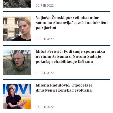
06. FEB 2022
Veljača: Ženski pokreti nisu udar
samo na zlostavljače, već i na toksični
patrijarhat
06. FEB 2022
Miloš Perović: Podizanje spomenika
nevinim žrtvama u Novom Sadu je
pokušaj rehabilitacije fašizma
05. FEB 2022
Milena Radulović: Otpočela je
društvena i ženska revolucija
05. FEB 2022