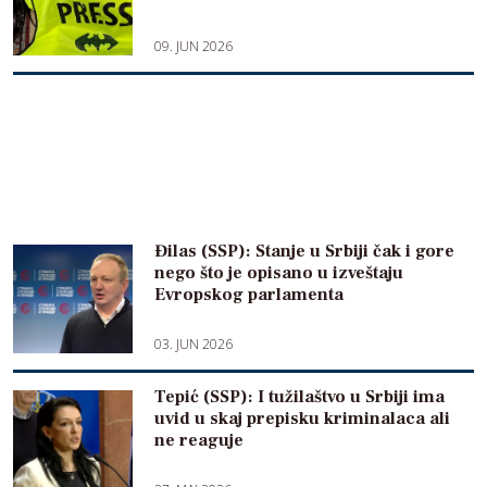
09. JUN 2026
Đilas (SSP): Stanje u Srbiji čak i gore
nego što je opisano u izveštaju
Evropskog parlamenta
03. JUN 2026
Tepić (SSP): I tužilaštvo u Srbiji ima
uvid u skaj prepisku kriminalaca ali
ne reaguje