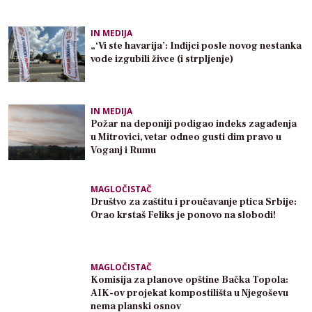
IN MEDIJA
„‘Vi ste havarija’: Inđijci posle novog nestanka
vode izgubili živce (i strpljenje)
IN MEDIJA
Požar na deponiji podigao indeks zagađenja
u Mitrovici, vetar odneo gusti dim pravo u
Voganj i Rumu
MAGLOČISTAČ
Društvo za zaštitu i proučavanje ptica Srbije:
Orao krstaš Feliks je ponovo na slobodi!
MAGLOČISTAČ
Komisija za planove opštine Bačka Topola:
AIK-ov projekat kompostilišta u Njegoševu
nema planski osnov