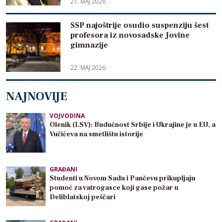
27. MAJ 2026
SSP najoštrije osudio suspenziju šest
profesora iz novosadske Jovine
gimnazije
22. MAJ 2026
NAJNOVIJE
VOJVODINA
Olenik (LSV): Budućnost Srbije i Ukrajine je u EU, a
Vučićeva na smetlištu istorije
GRAĐANI
Studenti u Novom Sadu i Pančevu prikupljaju
pomoć za vatrogasce koji gase požar u
Deliblatskoj peščari