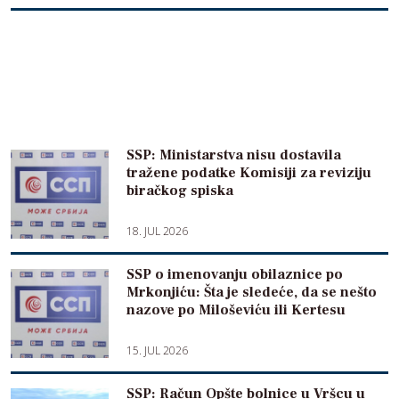
SSP: Ministarstva nisu dostavila
tražene podatke Komisiji za reviziju
biračkog spiska
18. JUL 2026
SSP o imenovanju obilaznice po
Mrkonjiću: Šta je sledeće, da se nešto
nazove po Miloševiću ili Kertesu
15. JUL 2026
SSP: Račun Opšte bolnice u Vršcu u