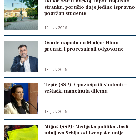
Odbor SSP u Bačkoj Topoli napustio
stranku, poručio da je jedino ispravno
podržati studente
19. JUN 2026
Osude napada na Matića: Hitno
pronaći i procesuirati odgovorne
18. JUN 2026
Tepić (SSP): Opozicija ili studenti –
veštački nametnuta dilema
18. JUN 2026
Miljuš (SSP): Medijska politika vlasti
udaljava Srbiju od Evropske unije