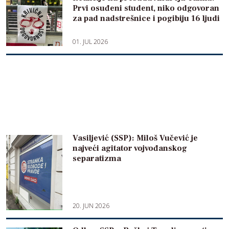
Prvi osuđeni student, niko odgovoran
za pad nadstrešnice i pogibiju 16 ljudi
01. JUL 2026
Vasiljević (SSP): Miloš Vučević je
najveći agitator vojvođanskog
separatizma
20. JUN 2026