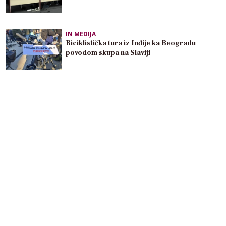
IN MEDIJA
Biciklistička tura iz Inđije ka Beogradu
povodom skupa na Slaviji