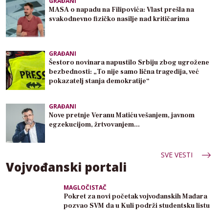
GRAĐANI
MASA o napadu na Filipovića: Vlast prešla na
svakodnevno fizičko nasilje nad kritičarima
GRAĐANI
Šestoro novinara napustilo Srbiju zbog ugrožene
bezbednosti: „To nije samo lična tragedija, već
pokazatelj stanja demokratije“
GRAĐANI
Nove pretnje Veranu Matiću vešanjem, javnom
egzekucijom, žrtvovanjem…
SVE VESTI
Vojvođanski portali
MAGLOČISTAČ
Pokret za novi početak vojvođanskih Mađara
pozvao SVM da u Kuli podrži studentsku listu