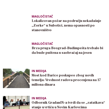
MAGLOČISTAČ
Lokalizovan požar na području nekadašnje
„Zorke“ u Subotici, nema opasnosti po
stanovništvo
MAGLOČISTAČ
Brza pruga Beograd–Budimpešta trebalo bi
da bude puštena u saobraćaj na jesen
IN MEDIJA
Most kod Barice poskupeo zbog novih
temelja: Vrednost radova procenjena na 17
miliona dinara
IN MEDIJA
Odbornik GrađanIN-a tvrdi da se „zataškava“
stanje u vrtiću u Novim Karlovcima