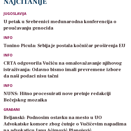
NAJČITANIJE
JUGOSLAVIJA
U petak u Srebrenici međunarodna konferencija o
proučavanju genocida
INFO
Tonino Picula: Srbija je postala kočničar proširenja EU
INFO
CRTA odgovorila Vučiću na omalovažavanje njihovog
istraživanja: Odavno bismo imali prevremene izbore
da naši podaci nisu tačni
INFO
NUNS: Hitno procesuirati nove pretnje redakciji
Bečejskog mozaika
GRAĐANI
Beljanski: Podnosim ostavku na mesto u UO
Advokatske komore zbog ćutnje o Vučićevim napadima
na advokaticu Janu Aćimović Planojević