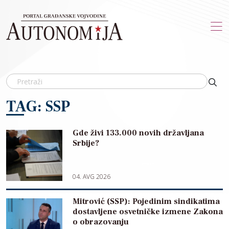
Skip to main content
TAG: SSP
Gde živi 133.000 novih državljana
Srbije?
04. AVG 2026
Mitrović (SSP): Pojedinim sindikatima
dostavljene osvetničke izmene Zakona
o obrazovanju