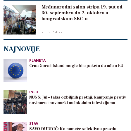
Međunarodni salon stripa 19. put od
30. septembra do 2. oktobra u
beogradskom SKC-u
23. SEP 2022
NAJNOVIJE
PLANETA
Crna Gora i Island mogle bi u paketu da uđu u EU
INFO
NUNS: Jul – talas ozbiljnih pretnji, kampanje protiv
novinara i novinarki na lokalnim televizijama
STAV
SAVO ĐURĐIĆ: Ko nameće selektivnu pravdu