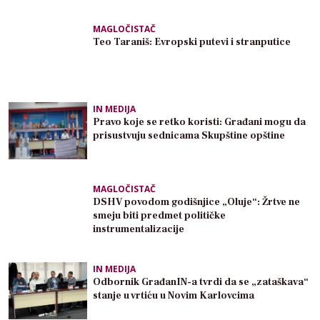
MAGLOČISTAČ
Teo Taraniš: Evropski putevi i stranputice
IN MEDIJA
Pravo koje se retko koristi: Građani mogu da
prisustvuju sednicama Skupštine opštine
MAGLOČISTAČ
DSHV povodom godišnjice „Oluje“: Žrtve ne
smeju biti predmet političke
instrumentalizacije
IN MEDIJA
Odbornik GrađanIN-a tvrdi da se „zataškava“
stanje u vrtiću u Novim Karlovcima