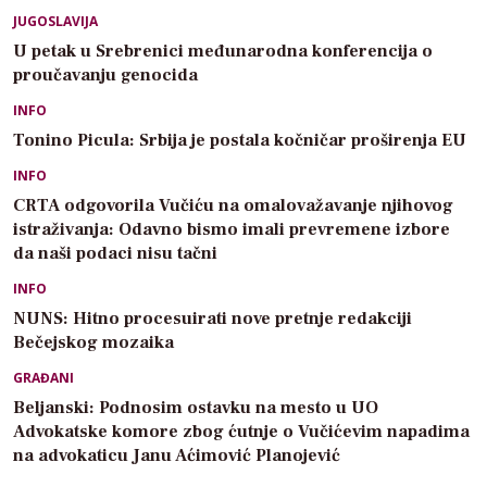
JUGOSLAVIJA
U petak u Srebrenici međunarodna konferencija o
proučavanju genocida
INFO
Tonino Picula: Srbija je postala kočničar proširenja EU
INFO
CRTA odgovorila Vučiću na omalovažavanje njihovog
istraživanja: Odavno bismo imali prevremene izbore
da naši podaci nisu tačni
INFO
NUNS: Hitno procesuirati nove pretnje redakciji
Bečejskog mozaika
GRAĐANI
Beljanski: Podnosim ostavku na mesto u UO
Advokatske komore zbog ćutnje o Vučićevim napadima
na advokaticu Janu Aćimović Planojević