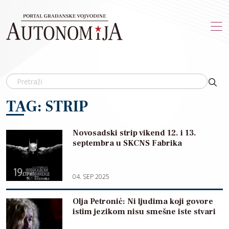
Skip to main content
TAG: STRIP
Novosadski strip vikend 12. i 13.
septembra u SKCNS Fabrika
04. SEP 2025
Olja Petronić: Ni ljudima koji govore
istim jezikom nisu smešne iste stvari