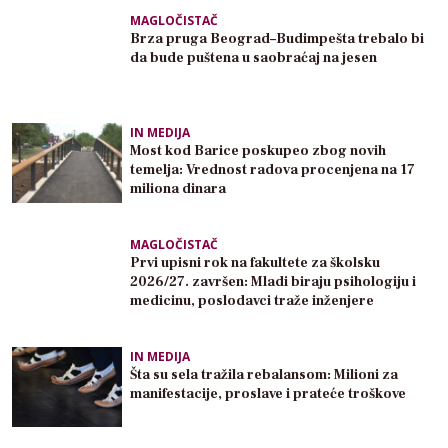
MAGLOČISTAČ
Brza pruga Beograd–Budimpešta trebalo bi
da bude puštena u saobraćaj na jesen
IN MEDIJA
Most kod Barice poskupeo zbog novih
temelja: Vrednost radova procenjena na 17
miliona dinara
MAGLOČISTAČ
Prvi upisni rok na fakultete za školsku
2026/27. završen: Mladi biraju psihologiju i
medicinu, poslodavci traže inženjere
IN MEDIJA
Šta su sela tražila rebalansom: Milioni za
manifestacije, proslave i prateće troškove