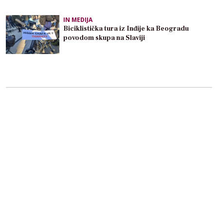
IN MEDIJA
Biciklistička tura iz Inđije ka Beogradu
povodom skupa na Slaviji