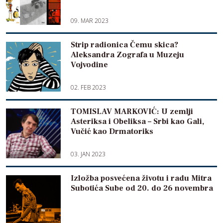
09. MAR 2023
Strip radionica Čemu skica?
Aleksandra Zografa u Muzeju
Vojvodine
02. FEB 2023
TOMISLAV MARKOVIĆ: U zemlji
Asteriksa i Obeliksa – Srbi kao Gali,
Vučić kao Drmatoriks
03. JAN 2023
Izložba posvećena životu i radu Mitra
Subotića Sube od 20. do 26 novembra