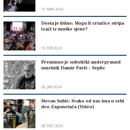
15. MAR 2024
Dosta je tišine: Mogu li crtačice stripa
izaći iz muške sjene?
19. FEB 2024
Preminuo je subotički andergraund
umetnik Damir Pavić – Septic
26. JAN 2024
Stevan Subić: Svako od nas ima u sebi
deo Zagonetača (Video)
28. DEC 2023