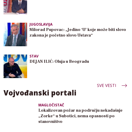
JUGOSLAVIJA
Milorad Pupovac: „Jedino ‘U’ koje može biti slovo
zakona je početno slovo Ustava“
STAV
DEJAN ILIĆ: Oluja u Beogradu
SVE VESTI
Vojvođanski portali
MAGLOČISTAČ
Lokalizovan požar na području nekadašnje
„Zorke“ u Subotici, nema opasnosti po
stanovništvo