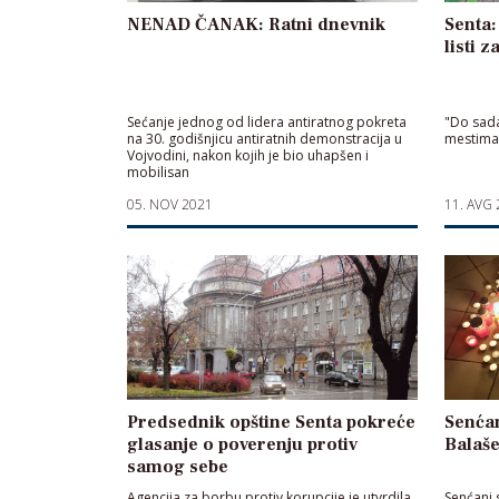
NENAD ČANAK: Ratni dnevnik
Senta:
listi 
Sećanje jednog od lidera antiratnog pokreta
"Do sada
na 30. godišnjicu antiratnih demonstracija u
mestima 
Vojvodini, nakon kojih je bio uhapšen i
mobilisan
05. NOV 2021
11. AVG
Predsednik opštine Senta pokreće
Senćan
glasanje o poverenju protiv
Balaše
samog sebe
Agencija za borbu protiv korupcije je utvrdila
Senćani s