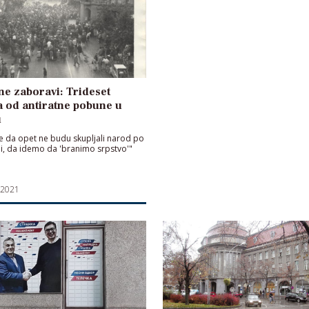
ne zaboravi: Trideset
 od antiratne pobune u
u
e da opet ne budu skupljali narod po
i, da idemo da 'branimo srpstvo'"
 2021