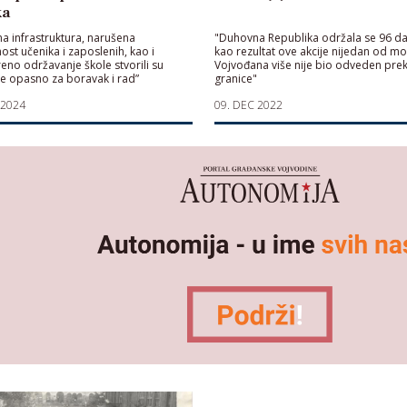
ka
a infrastruktura, narušena
"Duhovna Republika održala se 96 da
st učenika i zaposlenih, kao i
kao rezultat ove akcije nijedan od mo
no održavanje škole stvorili su
Vojvođana više nije bio odveden pre
e opasno za boravak i rad”
granice"
 2024
09. DEC 2022