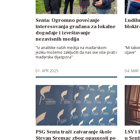
Senta: Ogromno povećanje
Ludilu
interesovanja građana za lokalne
blokir
događaje i izveštavanje
nezavisnih medija
"Iz analitike naših medija na mađarskom
“Mi takv
jeziku možemo zaključiti da nas sve više prati i
izjave”
mađarska dijaspora"
01. APR 2025
04. MAR
PSG Senta traži zatvaranje škole
LSV i 
Stevan Sremac zbog opasnosti po
u Sent