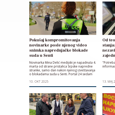
Pokušaj kompromitovanja
Od teo
novinarke posle njenog video
stanja
snimka naprednjačke blokade
nezav
suda u Senti
zajedn
Novinarka Mina Delić medijski je napadnuta 4.
"Potreba
marta od strane pristalica Srpske napredne
informa
stranke, samo dan nakon njenog izveštavanja
o blokadama suda u Senti. Portal 24 sedam
objavio je tekst o njoj kao o „novinarki sa
10. OKT 2025
13. MAJ 
ajncerom“, tvrdeći da je pokušavala da
reketira lokalne firme i funkcionere u želji da
pokrene političku karijeru. Ona se […]