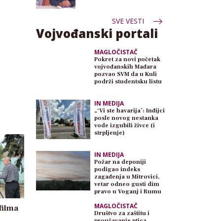
SVE VESTI
Vojvođanski portali
MAGLOČISTAČ
Pokret za novi početak
vojvođanskih Mađara
pozvao SVM da u Kuli
podrži studentsku listu
IN MEDIJA
„‘Vi ste havarija’: Inđijci
posle novog nestanka
vode izgubili živce (i
strpljenje)
IN MEDIJA
Požar na deponiji
podigao indeks
zagađenja u Mitrovici,
vetar odneo gusti dim
pravo u Voganj i Rumu
MAGLOČISTAČ
filma
Društvo za zaštitu i
proučavanje ptica