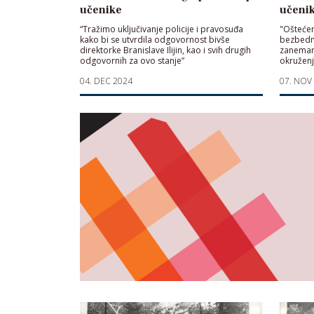
učenike
učeni
“Tražimo uključivanje policije i pravosuđa
"Oštećen
kako bi se utvrdila odgovornost bivše
bezbedno
direktorke Branislave Ilijin, kao i svih drugih
zanemare
odgovornih za ovo stanje”
okruženj
04. DEC 2024
07. NOV