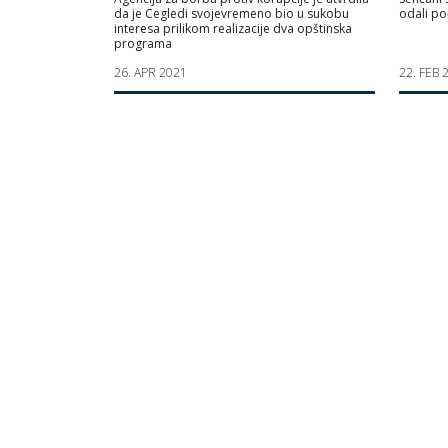
da je Cegledi svojevremeno bio u sukobu
odali po
interesa prilikom realizacije dva opštinska
programa
26. APR 2021
22. FEB 