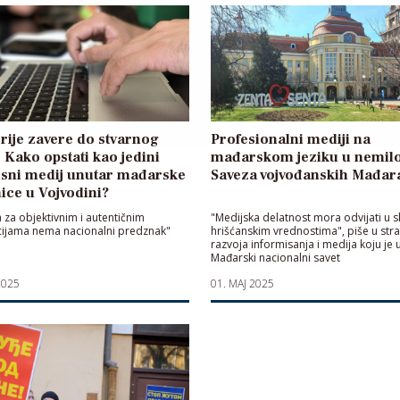
rije zavere do stvarnog
Profesionalni mediji na
: Kako opstati kao jedini
mađarskom jeziku u nemilo
isni medij unutar mađarske
Saveza vojvođanskih Mađar
ice u Vojvodini?
 za objektivnim i autentičnim
"Medijska delatnost mora odvijati u s
cijama nema nacionalni predznak"
hrišćanskim vrednostima", piše u strat
razvoja informisanja i medija koju je 
Mađarski nacionalni savet
2025
01. MAJ 2025