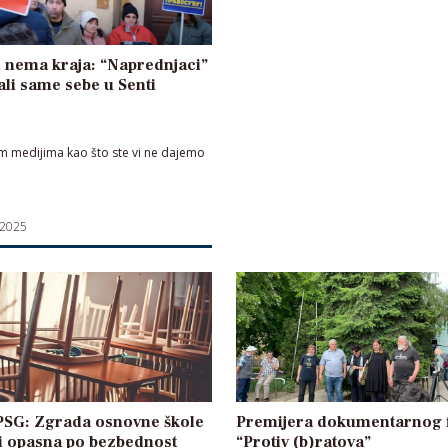
 nema kraja: “Naprednjaci”
ali same sebe u Senti
im medijima kao što ste vi ne dajemo
 2025
PSG: Zgrada osnovne škole
Premijera dokumentarnog 
i opasna po bezbednost
“Protiv (b)ratova”