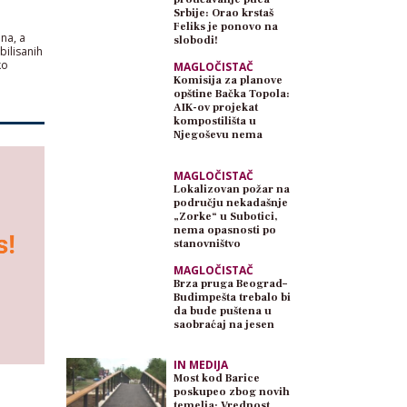
Srbije: Orao krstaš
Feliks je ponovo na
na, a
slobodi!
bilisanih
ko
MAGLOČISTAČ
Komisija za planove
opštine Bačka Topola:
AIK-ov projekat
kompostilišta u
Njegoševu nema
planski osnov
MAGLOČISTAČ
Lokalizovan požar na
području nekadašnje
„Zorke“ u Subotici,
nema opasnosti po
stanovništvo
MAGLOČISTAČ
Brza pruga Beograd–
Budimpešta trebalo bi
da bude puštena u
saobraćaj na jesen
IN MEDIJA
Most kod Barice
poskupeo zbog novih
temelja: Vrednost