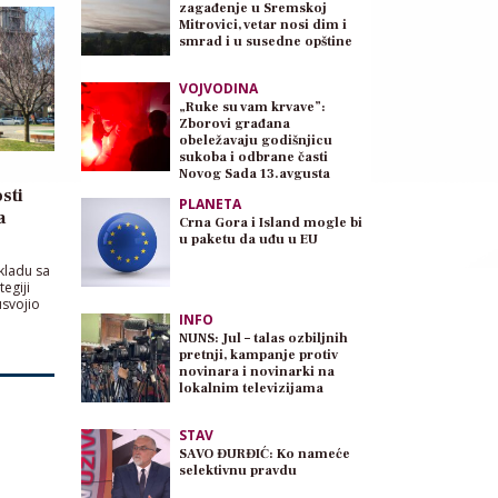
zagađenje u Sremskoj
Mitrovici, vetar nosi dim i
smrad i u susedne opštine
VOJVODINA
„Ruke su vam krvave”:
Zborovi građana
obeležavaju godišnjicu
sukoba i odbrane časti
Novog Sada 13.avgusta
sti
PLANETA
a
Crna Gora i Island mogle bi
u paketu da uđu u EU
kladu sa
egiji
usvojio
INFO
NUNS: Jul – talas ozbiljnih
pretnji, kampanje protiv
novinara i novinarki na
lokalnim televizijama
STAV
SAVO ĐURĐIĆ: Ko nameće
selektivnu pravdu