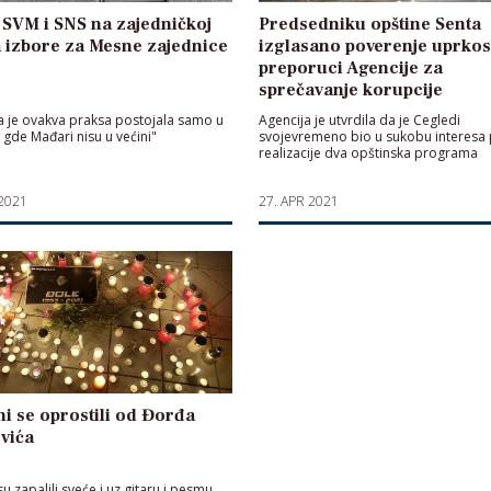
 SVM i SNS na zajedničkoj
Predsedniku opštine Senta
za izbore za Mesne zajednice
izglasano poverenje uprkos
preporuci Agencije za
sprečavanje korupcije
 je ovakva praksa postojala samo u
Agencija je utvrdila da je Cegledi
gde Mađari nisu u većini"
svojevremeno bio u sukobu interesa 
realizacije dva opštinska programa
 2021
27. APR 2021
i se oprostili od Đorđa
vića
u zapalili sveće i uz gitaru i pesmu