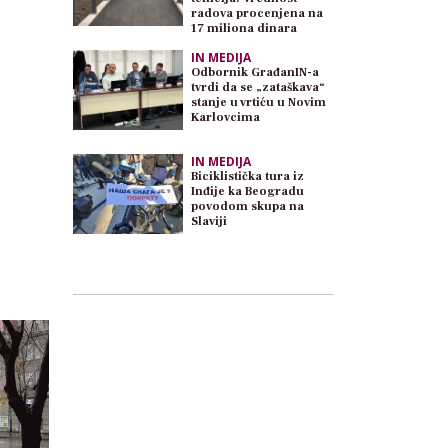
radova procenjena na
17 miliona dinara
IN MEDIJA
Odbornik GrađanIN-a
tvrdi da se „zataškava“
stanje u vrtiću u Novim
Karlovcima
IN MEDIJA
Biciklistička tura iz
Inđije ka Beogradu
povodom skupa na
Slaviji