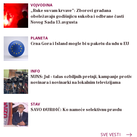
VOJVODINA
„Ruke su vam krvave”: Zborovi građana
obeležavaju godišnjicu sukoba i odbrane časti
Novog Sada 13.avgusta
PLANETA
Crna Gora i Island mogle bi u paketu da uđu u EU
INFO
NUNS: Jul – talas ozbiljnih pretnji, kampanje protiv
novinara i novinarki na lokalnim televizijama
STAV
SAVO ĐURĐIĆ: Ko nameće selektivnu pravdu
SVE VESTI