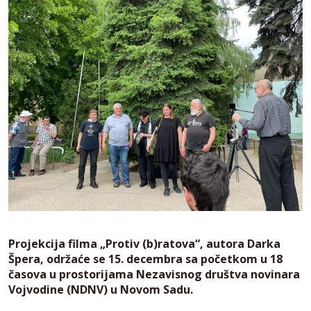
Projekcija filma „Protiv (b)ratova“, autora Darka
Špera, održaće se 15. decembra sa početkom u 18
časova u prostorijama Nezavisnog društva novinara
Vojvodine (NDNV) u Novom Sadu.