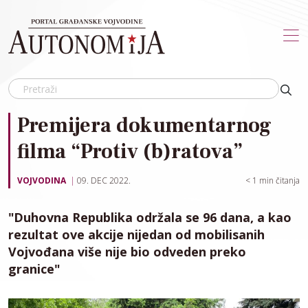
Skip to main content
Premijera dokumentarnog
filma “Protiv (b)ratova”
VOJVODINA
09. DEC 2022.
< 1
min čitanja
"Duhovna Republika održala se 96 dana, a kao
rezultat ove akcije nijedan od mobilisanih
Vojvođana više nije bio odveden preko
granice"