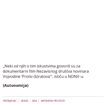
„Neki od njih o tim iskustvima govorili su za
dokumentarni film Nezavisnog društva novinara
Vojvodine ‘Protiv (b)ratova'“, ističu u NDNV-u.
(Autonomija)
|
|
|
TREŠNJEVAC
SENTA
ADA
ANTIRATNI PROTESTI