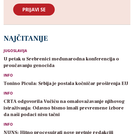
NAJČITANIJE
JUGOSLAVIJA
U petak u Srebrenici međunarodna konferencija o
proučavanju genocida
INFO
Tonino Picula: Srbija je postala kočničar proširenja EU
INFO
CRTA odgovorila Vučiću na omalovažavanje njihovog
istraživanja: Odavno bismo imali prevremene izbore
da naši podaci nisu tačni
INFO
NUNS: Hitno procesuirati nove pretnje redakciji