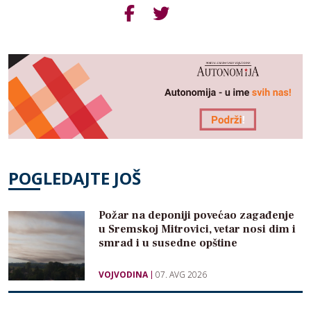
POGLEDAJTE JOŠ
Požar na deponiji povećao zagađenje
u Sremskoj Mitrovici, vetar nosi dim i
smrad i u susedne opštine
VOJVODINA
07. AVG 2026