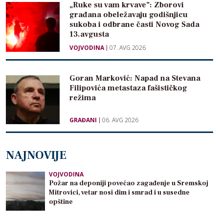
„Ruke su vam krvave”: Zborovi
građana obeležavaju godišnjicu
sukoba i odbrane časti Novog Sada
13.avgusta
VOJVODINA
07. AVG 2026
Goran Marković: Napad na Stevana
Filipovića metastaza fašističkog
režima
GRAĐANI
06. AVG 2026
NAJNOVIJE
VOJVODINA
Požar na deponiji povećao zagađenje u Sremskoj
Mitrovici, vetar nosi dim i smrad i u susedne
opštine