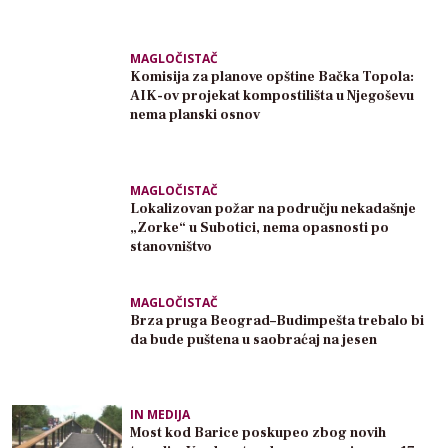
MAGLOČISTAČ
Komisija za planove opštine Bačka Topola:
AIK-ov projekat kompostilišta u Njegoševu
nema planski osnov
MAGLOČISTAČ
Lokalizovan požar na području nekadašnje
„Zorke“ u Subotici, nema opasnosti po
stanovništvo
MAGLOČISTAČ
Brza pruga Beograd–Budimpešta trebalo bi
da bude puštena u saobraćaj na jesen
IN MEDIJA
Most kod Barice poskupeo zbog novih