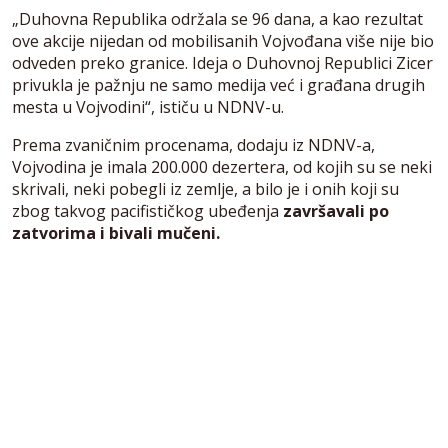
„Duhovna Republika održala se 96 dana, a kao rezultat
ove akcije nijedan od mobilisanih Vojvođana više nije bio
odveden preko granice. Ideja o Duhovnoj Republici Zicer
privukla je pažnju ne samo medija već i građana drugih
mesta u Vojvodini“, ističu u NDNV-u.
Prema zvaničnim procenama, dodaju iz NDNV-a,
Vojvodina je imala 200.000 dezertera, od kojih su se neki
skrivali, neki pobegli iz zemlje, a bilo je i onih koji su
zbog takvog pacifističkog ubeđenja
završavali po
zatvorima i bivali mučeni.