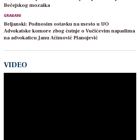
Bečejskog mozaika
GRAĐANI
Beljanski: Podnosim ostavku na mesto u UO
Advokatske komore zbog ćutnje o Vučićevim napadima
na advokaticu Janu Aćimović Planojević
VIDEO