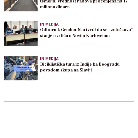
temelja: Vrednost radova procenjena na 17
miliona dinara
IN MEDIJA
Odbornik GrađanIN-a tvrdi da se „zataškava“
stanje u vrtiću u Novim Karlovcima
IN MEDIJA
Biciklistička tura iz Inđije ka Beogradu
povodom skupa na Slaviji