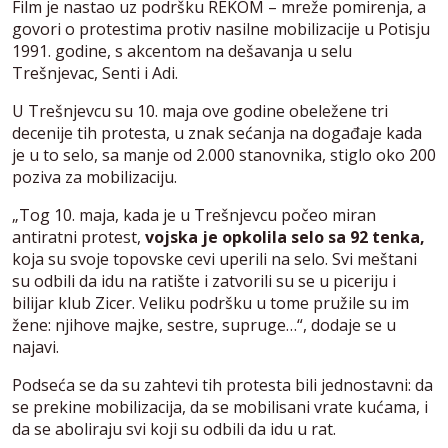
Film je nastao uz podršku REKOM – mreže pomirenja, a
govori o protestima protiv nasilne mobilizacije u Potisju
1991. godine, s akcentom na dešavanja u selu
Trešnjevac, Senti i Adi.
U Trešnjevcu su 10. maja ove godine obeležene tri
decenije tih protesta, u znak sećanja na događaje kada
je u to selo, sa manje od 2.000 stanovnika, stiglo oko 200
poziva za mobilizaciju.
„Tog 10. maja, kada je u Trešnjevcu počeo miran
antiratni protest,
vojska je opkolila selo sa 92 tenka,
koja su svoje topovske cevi uperili na selo. Svi meštani
su odbili da idu na ratište i zatvorili su se u piceriju i
bilijar klub Zicer. Veliku podršku u tome pružile su im
žene: njihove majke, sestre, supruge…“, dodaje se u
najavi.
Podseća se da su zahtevi tih protesta bili jednostavni: da
se prekine mobilizacija, da se mobilisani vrate kućama, i
da se aboliraju svi koji su odbili da idu u rat.