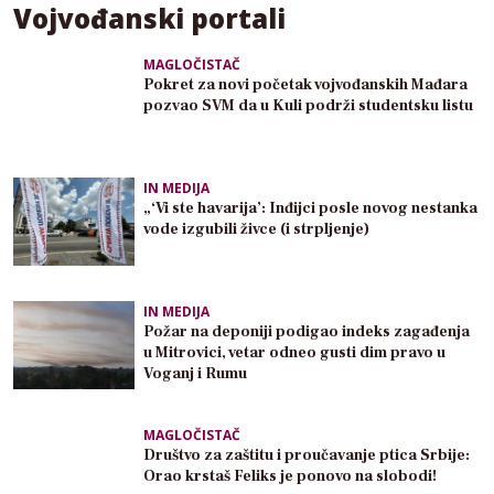
Vojvođanski portali
MAGLOČISTAČ
Pokret za novi početak vojvođanskih Mađara
pozvao SVM da u Kuli podrži studentsku listu
IN MEDIJA
„‘Vi ste havarija’: Inđijci posle novog nestanka
vode izgubili živce (i strpljenje)
IN MEDIJA
Požar na deponiji podigao indeks zagađenja
u Mitrovici, vetar odneo gusti dim pravo u
Voganj i Rumu
MAGLOČISTAČ
Društvo za zaštitu i proučavanje ptica Srbije:
Orao krstaš Feliks je ponovo na slobodi!