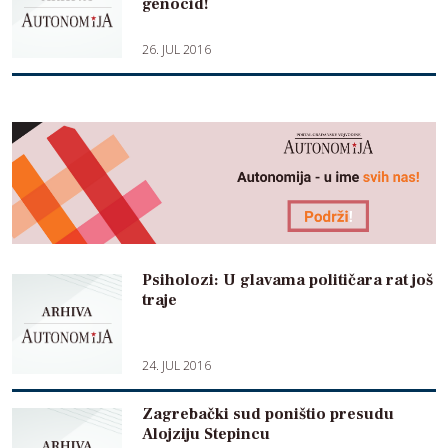
genocid!
26. JUL 2016
Psiholozi: U glavama političara rat još
traje
24. JUL 2016
Zagrebački sud poništio presudu
Alojziju Stepincu