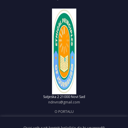
Sutjeska 2
21000 Novi Sad
ndnvns@gmail.com
O PORTALU
IMPRESUM
OBJAVI VEST
Ovaj veb sajt koristi kolačiće da bi unapredili