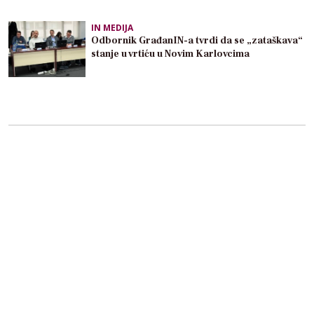
IN MEDIJA
Odbornik GrađanIN-a tvrdi da se „zataškava“
stanje u vrtiću u Novim Karlovcima