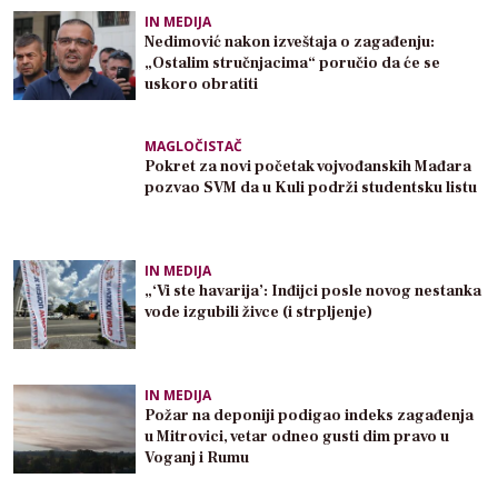
IN MEDIJA
Nedimović nakon izveštaja o zagađenju:
„Ostalim stručnjacima“ poručio da će se
uskoro obratiti
MAGLOČISTAČ
Pokret za novi početak vojvođanskih Mađara
pozvao SVM da u Kuli podrži studentsku listu
IN MEDIJA
„‘Vi ste havarija’: Inđijci posle novog nestanka
vode izgubili živce (i strpljenje)
IN MEDIJA
Požar na deponiji podigao indeks zagađenja
u Mitrovici, vetar odneo gusti dim pravo u
Voganj i Rumu