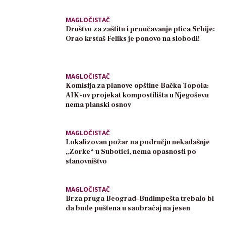
MAGLOČISTAČ
Društvo za zaštitu i proučavanje ptica Srbije:
Orao krstaš Feliks je ponovo na slobodi!
MAGLOČISTAČ
Komisija za planove opštine Bačka Topola:
AIK-ov projekat kompostilišta u Njegoševu
nema planski osnov
MAGLOČISTAČ
Lokalizovan požar na području nekadašnje
„Zorke“ u Subotici, nema opasnosti po
stanovništvo
MAGLOČISTAČ
Brza pruga Beograd–Budimpešta trebalo bi
da bude puštena u saobraćaj na jesen