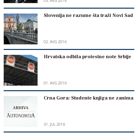
03. AVG 2016
Slovenija ne razume šta traži Novi Sad
02. AVG 2016
Hrvatska odbila protestne note Srbije
01. AVG 2016
Crna Gora: Studente knjiga ne zanima
31. JUL 2016