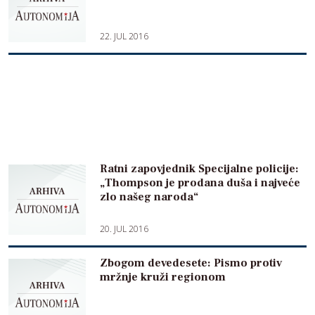
22. JUL 2016
Ratni zapovjednik Specijalne policije:
„Thompson je prodana duša i najveće
zlo našeg naroda“
20. JUL 2016
Zbogom devedesete: Pismo protiv
mržnje kruži regionom