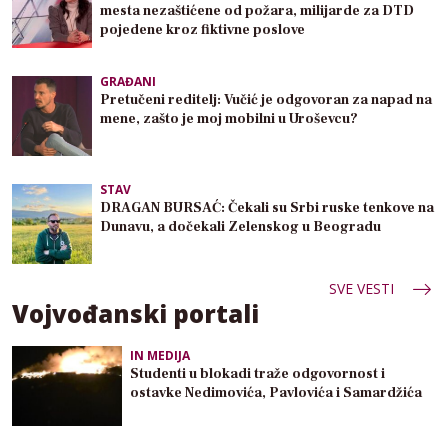
mesta nezaštićene od požara, milijarde za DTD
pojedene kroz fiktivne poslove
GRAĐANI
Pretučeni reditelj: Vučić je odgovoran za napad na
mene, zašto je moj mobilni u Uroševcu?
STAV
DRAGAN BURSAĆ: Čekali su Srbi ruske tenkove na
Dunavu, a dočekali Zelenskog u Beogradu
SVE VESTI
Vojvođanski portali
IN MEDIJA
Studenti u blokadi traže odgovornost i
ostavke Nedimovića, Pavlovića i Samardžića