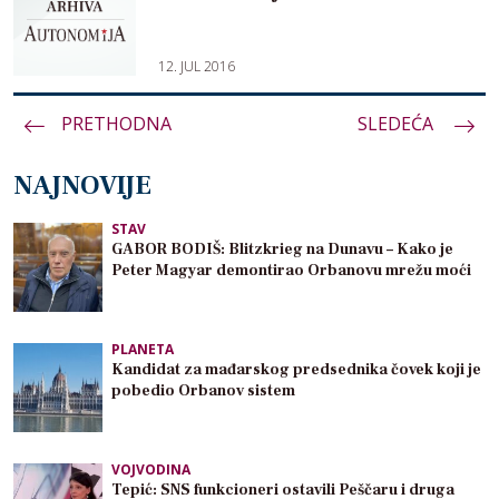
12. JUL 2016
PRETHODNA
Paginacija
SLEDEĆA
članaka
NAJNOVIJE
STAV
GABOR BODIŠ: Blitzkrieg na Dunavu – Kako je
Peter Magyar demontirao Orbanovu mrežu moći
PLANETA
Kandidat za mađarskog predsednika čovek koji je
pobedio Orbanov sistem
VOJVODINA
Tepić: SNS funkcioneri ostavili Peščaru i druga