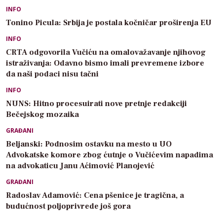
INFO
Tonino Picula: Srbija je postala kočničar proširenja EU
INFO
CRTA odgovorila Vučiću na omalovažavanje njihovog
istraživanja: Odavno bismo imali prevremene izbore
da naši podaci nisu tačni
INFO
NUNS: Hitno procesuirati nove pretnje redakciji
Bečejskog mozaika
GRAĐANI
Beljanski: Podnosim ostavku na mesto u UO
Advokatske komore zbog ćutnje o Vučićevim napadima
na advokaticu Janu Aćimović Planojević
GRAĐANI
Radoslav Adamović: Cena pšenice je tragična, a
budućnost poljoprivrede još gora