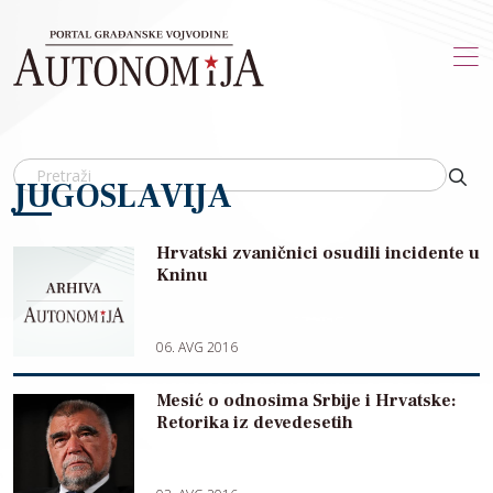
Skip to main content
JUGOSLAVIJA
Hrvatski zvaničnici osudili incidente u
Kninu
06. AVG 2016
Mesić o odnosima Srbije i Hrvatske:
Retorika iz devedesetih