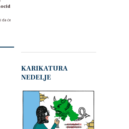
o
nocid
i da će
KARIKATURA
NEDELJE