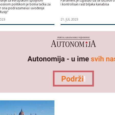
ivanje sa evropskom spoljnom
Parlament je izglasao da se dozvoli 
osnom politikom je bolna tačka za
i kontrolisan rast biljaka kanabisa
jer ona podrazumeva i uvođenje
Rusiji"
2023
21. JUL 2023