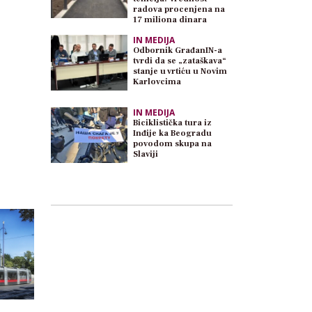
radova procenjena na
17 miliona dinara
IN MEDIJA
Odbornik GrađanIN-a
tvrdi da se „zataškava“
stanje u vrtiću u Novim
Karlovcima
IN MEDIJA
Biciklistička tura iz
Inđije ka Beogradu
povodom skupa na
Slaviji