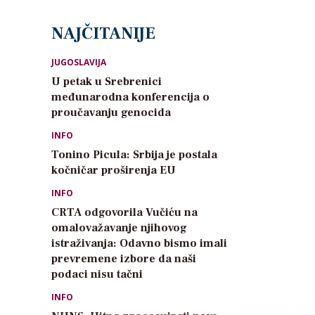
NAJČITANIJE
JUGOSLAVIJA
U petak u Srebrenici
međunarodna konferencija o
proučavanju genocida
INFO
Tonino Picula: Srbija je postala
kočničar proširenja EU
INFO
CRTA odgovorila Vučiću na
omalovažavanje njihovog
istraživanja: Odavno bismo imali
prevremene izbore da naši
podaci nisu tačni
INFO