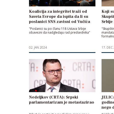
Koalicija za integritet traži od
Koji s
Saveta Evrope da ispita da li su
Skupšt
poslanici SNS zavisni od Vučića
Srbije
"Poslanici su po članu 118 Ustava Srbije
"Skupšti
obavezni da nadgledaju rad predsednika"
mandata 
formalno
02. JAN 2024
17. DEC
Nedeljkov (CRTA): Srpski
JELICA
parlamentarizam je metastazirao
godine
nego 