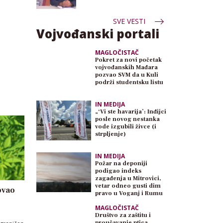
SVE VESTI
Vojvođanski portali
MAGLOČISTAČ
Pokret za novi početak
vojvođanskih Mađara
pozvao SVM da u Kuli
podrži studentsku listu
IN MEDIJA
„‘Vi ste havarija’: Inđijci
posle novog nestanka
vode izgubili živce (i
strpljenje)
IN MEDIJA
Požar na deponiji
podigao indeks
zagađenja u Mitrovici,
vetar odneo gusti dim
ovao
pravo u Voganj i Rumu
MAGLOČISTAČ
Društvo za zaštitu i
proučavanje ptica