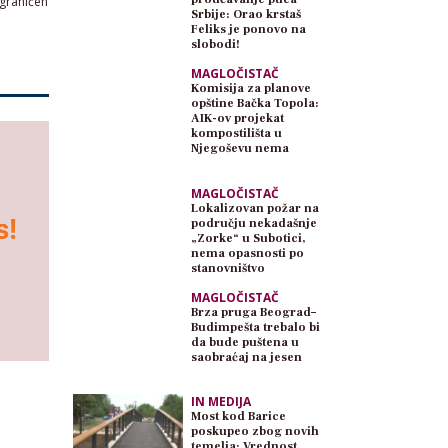
ograničen
Srbije: Orao krstaš
Feliks je ponovo na
slobodi!
MAGLOČISTAČ
Komisija za planove
opštine Bačka Topola:
AIK-ov projekat
kompostilišta u
Njegoševu nema
planski osnov
MAGLOČISTAČ
Lokalizovan požar na
području nekadašnje
„Zorke“ u Subotici,
nema opasnosti po
stanovništvo
MAGLOČISTAČ
Brza pruga Beograd–
Budimpešta trebalo bi
da bude puštena u
saobraćaj na jesen
IN MEDIJA
Most kod Barice
poskupeo zbog novih
temelja: Vrednost