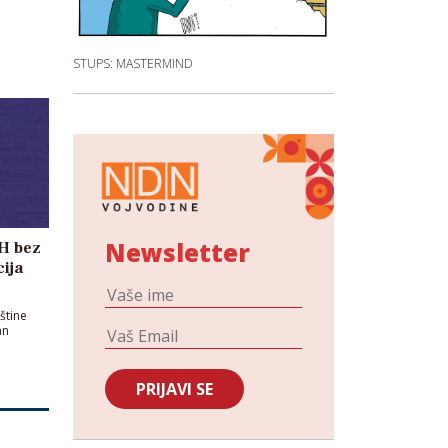
STUPS: MASTERMIND
Newsletter
iH bez
cija
štine
an