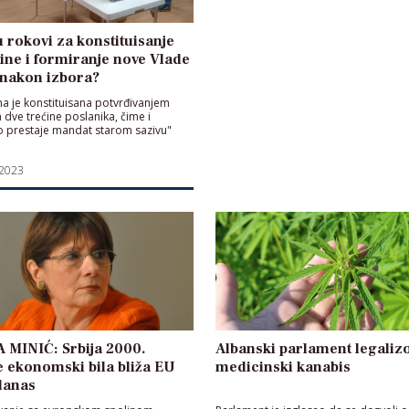
u rokovi za konstituisanje
ine i formiranje nove Vlade
 nakon izbora?
na je konstituisana potvrđivanjem
dve trećine poslanika, čime i
 prestaje mandat starom sazivu"
 2023
 MINIĆ: Srbija 2000.
Albanski parlament legaliz
 ekonomski bila bliža EU
medicinski kanabis
danas