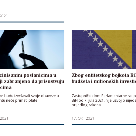
 2021
cinisanim poslanicima u
Zbog entitetskog bojkota B
ji zabranjeno da prisustvuju
budžeta i milionskih investi
ncima
ne budu izvršavali svoje obaveze u
Zastupnički dom Parlamentarne skup
tu neće primati plate
BiH od 7. jula 2021. nije usvojio nijed
prijedlog zakona
 2021
17. OKT 2021