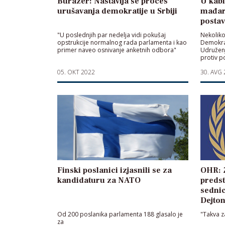
Burazer: Nastavlja se proces
U kab
urušavanja demokratije u Srbiji
mađar
postav
"U poslednjih par nedelja vidi pokušaj
Nekoliko
opstrukcije normalnog rada parlamenta i kao
Demokrat
primer naveo osnivanje anketnih odbora"
Udruženj
protiv p
05. OKT 2022
30. AVG
Finski poslanici izjasnili se za
OHR: 
kandidaturu za NATO
predst
sednic
Dejto
Od 200 poslanika parlamenta 188 glasalo je
"Takva z
za