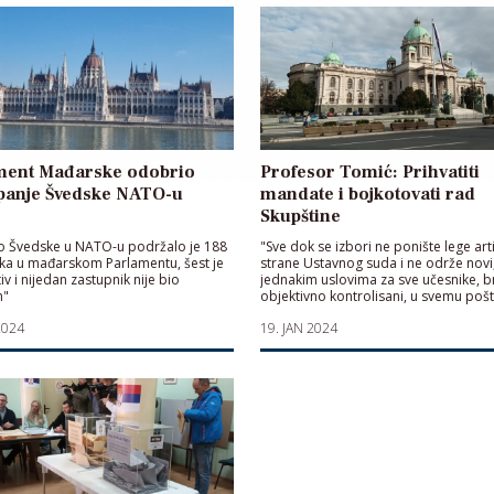
ment Mađarske odobrio
Profesor Tomić: Prihvatiti
upanje Švedske NATO-u
mandate i bojkotovati rad
Skupštine
o Švedske u NATO-u podržalo je 188
"Sve dok se izbori ne ponište lege art
ka u mađarskom Parlamentu, šest je
strane Ustavnog suda i ne održe novi
iv i nijedan zastupnik nije bio
jednakim uslovima za sve učesnike, bri
n"
objektivno kontrolisani, u svemu pošt
demokratski"
2024
19. JAN 2024