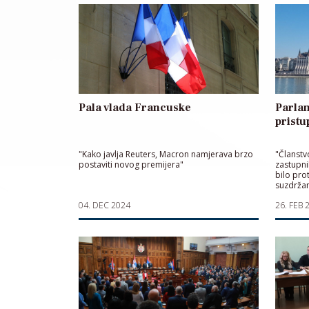
Pala vlada Francuske
Parla
prist
"Kako javlja Reuters, Macron namjerava brzo
"Članstv
postaviti novog premijera"
zastupni
bilo prot
suzdrža
04. DEC 2024
26. FEB 