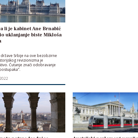
a li je kabinet Ane Brnabić
io uklanjanje biste Mikloša
a
 države Srbije na ove bezobzirne
storijskog revizionizma je
ivo. Ćutanje znači odobravanje
postupaka".
 2022