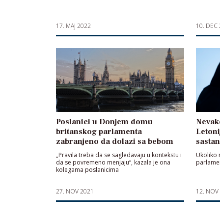
17. MAJ 2022
10. DEC
Poslanici u Donjem domu
Nevak
britanskog parlamenta
Letoni
zabranjeno da dolazi sa bebom
sasta
„Pravila treba da se sagledavaju u kontekstu i
Ukoliko 
da se povremeno menjaju“, kazala je ona
parlamen
kolegama poslanicima
27. NOV 2021
12. NOV