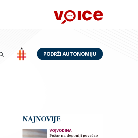
PODRŽI AUTONOMIJU
NAJNOVIJE
VOJVODINA
Požar na deponiji povećao