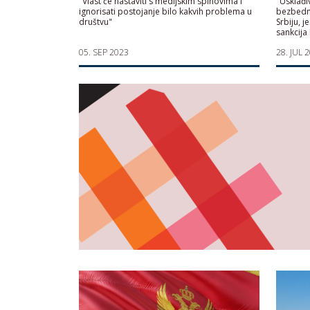
"Vlast će nastaviti s medijskim spinovima i
"Usklađ
ignorisati postojanje bilo kakvih problema u
bezbedn
društvu"
Srbiju, 
sankcija 
05. SEP 2023
28. JUL 