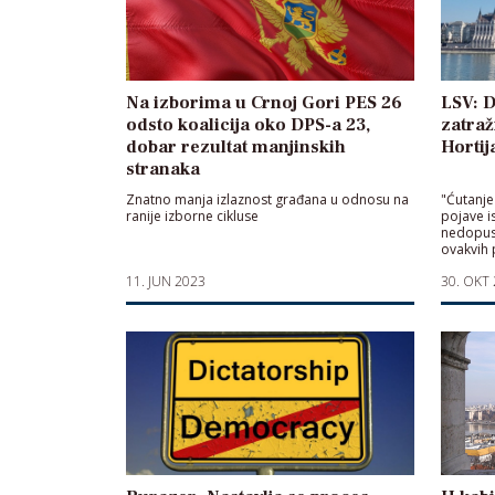
Na izborima u Crnoj Gori PES 26
LSV: D
odsto koalicija oko DPS-a 23,
zatraž
dobar rezultat manjinskih
Hortij
stranaka
Znatno manja izlaznost građana u odnosu na
"Ćutanje
ranije izborne cikluse
pojave i
nedopust
ovakvih 
11. JUN 2023
30. OKT