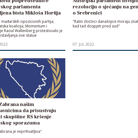
inetu potpredsednice
Austrijski parlament usvoji
skog parlamenta
rezoluciju o sjećanju na ge
ljena bista Mikloša Hortija
o Srebrenici
 mađarskih opozicionih partija,
"Ratni zločinci današnjice moraju znat
ska koalicija, Momentum i
kad tad dospjeti pred sud"
e Raoul Wallenberg protestovalo je
ostavljanja ove statue
 2022
07. JUL 2022
Zabrana našim
avnicima da prisustvuju
i skupštine RS kršenje
nskog sporazuma
abrana je neprihvatljiva"