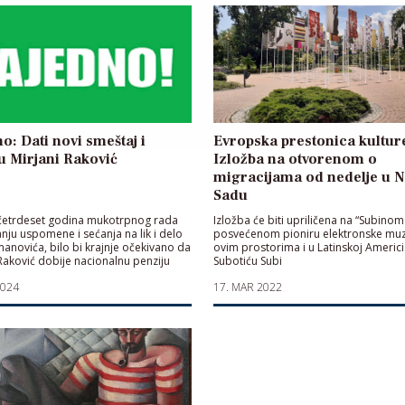
o: Dati novi smeštaj i
Evropska prestonica kultur
u Mirjani Raković
Izložba na otvorenom o
migracijama od nedelje u 
Sadu
četrdeset godina mukotrpnog rada
Izložba će biti upriličena na “Subinom
nju uspomene i sećanja na lik i delo
posvećenom pioniru elektronske muz
anovića, bilo bi krajnje očekivano da
ovim prostorima i u Latinskoj Americi
Raković dobije nacionalnu penziju
Subotiću Subi
2024
17. MAR 2022