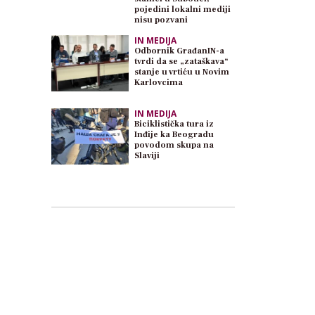
pojedini lokalni mediji
nisu pozvani
IN MEDIJA
Odbornik GrađanIN-a
tvrdi da se „zataškava“
stanje u vrtiću u Novim
Karlovcima
IN MEDIJA
Biciklistička tura iz
Inđije ka Beogradu
povodom skupa na
Slaviji