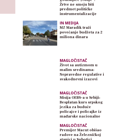
Žrtve ne smeju biti
predmet političke
instrumentalizacije
IN MEDIJA
MZ Maradik traži
povećanje budžeta za 2
miliona dinara
MAGLOČISTAČ
Život sa autizmom u
malim sredinama:
Nepravedne regulative i
svakodnevni izazovi
MAGLOČISTAČ
Misija OEBS-a u Srbiji:
Besplatan kurs srpskog
jezika za buduće
policajce i policajke iz
mađarske nacionalne
zajednice
MAGLOČISTAČ
Premijer Macut obišao
radove na Železničkoj
stanici u Subotici,