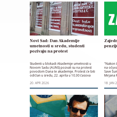
Novi Sad: Dan Akademije
Zajedn
umetnosti u sredu, studenti
penzij
pozivaju na protest
Studenti u blokadi Akademije umetnosti u
"Nakon 
Novom Sadu (AUNS) pozvali su na protest
na očuva
povodom Dana te akademije. Protest će biti
Save Šum
održan u sredu, 22. aprila u 10.30 časova
Mirjana 
ispred Galerije AUNS na Bulevaru Mihajla
20. APR 2026
18. JAN 
Pupina 20, koju im novosadska vlast oduzima.
„Srećan vam predstojeći dan Akademije i
vidimo se u što većem broju u sredu, […]