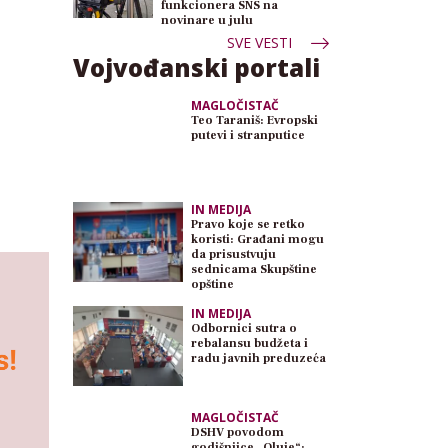
funkcionera SNS na
novinare u julu
SVE VESTI
Vojvođanski portali
MAGLOČISTAČ
Teo Taraniš: Evropski
putevi i stranputice
IN MEDIJA
Pravo koje se retko
koristi: Građani mogu
da prisustvuju
sednicama Skupštine
opštine
IN MEDIJA
Odbornici sutra o
rebalansu budžeta i
radu javnih preduzeća
MAGLOČISTAČ
DSHV povodom
godišnjice „Oluje“: