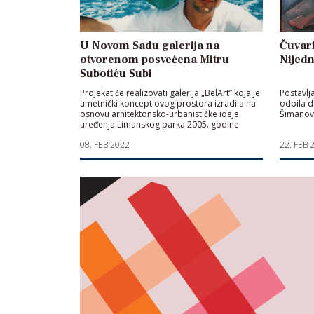
U Novom Sadu galerija na
Čuvari
otvorenom posvećena Mitru
Nijedn
Subotiću Subi
Projekat će realizovati galerija „BelArt” koja je
Postavlj
umetnički koncept ovog prostora izradila na
odbila d
osnovu arhitektonsko-urbanističke ideje
Šimanovi
uređenja Limanskog parka 2005. godine
08. FEB 2022
22. FEB 