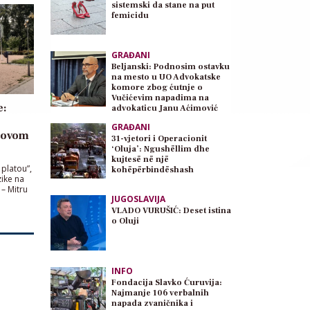
sistemski da stane na put
femicidu
GRAĐANI
Beljanski: Podnosim ostavku
na mesto u UO Advokatske
komore zbog ćutnje o
Vučićevim napadima na
e:
advokaticu Janu Aćimović
Planojević
GRAĐANI
Novom
31-vjetori i Operacionit
‘Oluja’: Ngushëllim dhe
kujtesë në një
 platou”,
kohëpërbindëshash
ike na
 – Mitru
JUGOSLAVIJA
VLADO VURUŠIĆ: Deset istina
o Oluji
INFO
Fondacija Slavko Ćuruvija:
Najmanje 106 verbalnih
napada zvaničnika i