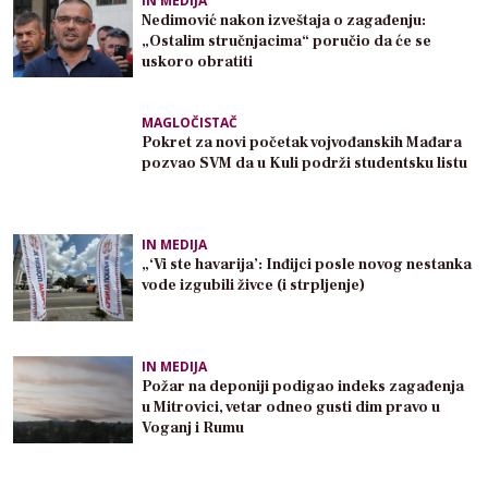
IN MEDIJA
Nedimović nakon izveštaja o zagađenju:
„Ostalim stručnjacima“ poručio da će se
uskoro obratiti
MAGLOČISTAČ
Pokret za novi početak vojvođanskih Mađara
pozvao SVM da u Kuli podrži studentsku listu
IN MEDIJA
„‘Vi ste havarija’: Inđijci posle novog nestanka
vode izgubili živce (i strpljenje)
IN MEDIJA
Požar na deponiji podigao indeks zagađenja
u Mitrovici, vetar odneo gusti dim pravo u
Voganj i Rumu