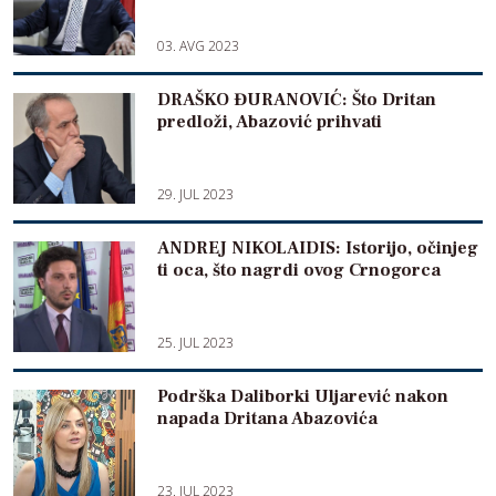
03. AVG 2023
DRAŠKO ĐURANOVIĆ: Što Dritan
predloži, Abazović prihvati
29. JUL 2023
ANDREJ NIKOLAIDIS: Istorijo, očinjeg
ti oca, što nagrdi ovog Crnogorca
25. JUL 2023
Podrška Daliborki Uljarević nakon
napada Dritana Abazovića
23. JUL 2023