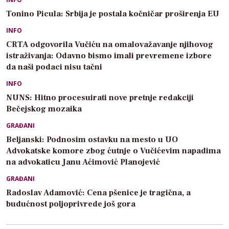
Tonino Picula: Srbija je postala kočničar proširenja EU
INFO
CRTA odgovorila Vučiću na omalovažavanje njihovog
istraživanja: Odavno bismo imali prevremene izbore
da naši podaci nisu tačni
INFO
NUNS: Hitno procesuirati nove pretnje redakciji
Bečejskog mozaika
GRAĐANI
Beljanski: Podnosim ostavku na mesto u UO
Advokatske komore zbog ćutnje o Vučićevim napadima
na advokaticu Janu Aćimović Planojević
GRAĐANI
Radoslav Adamović: Cena pšenice je tragična, a
budućnost poljoprivrede još gora