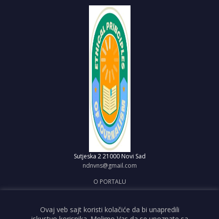
Sutjeska 2
21000 Novi Sad
ndnvns@gmail.com
O PORTALU
IMPRESUM
OBJAVI VEST
Ovaj veb sajt koristi kolačiće da bi unapredili
iskustvo korisnika. Molimo Vas da se upoznate sa