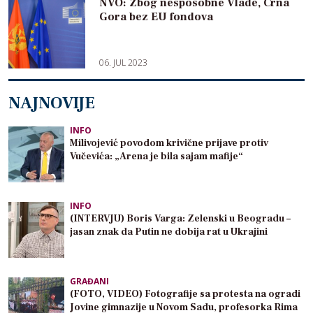
NVO: Zbog nesposobne Vlade, Crna
Gora bez EU fondova
06. JUL 2023
NAJNOVIJE
INFO
Milivojević povodom krivične prijave protiv
Vučevića: „Arena je bila sajam mafije“
INFO
(INTERVJU) Boris Varga: Zelenski u Beogradu –
jasan znak da Putin ne dobija rat u Ukrajini
GRAĐANI
(FOTO, VIDEO) Fotografije sa protesta na ogradi
Jovine gimnazije u Novom Sadu, profesorka Rima