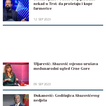
nekad u Trst: da prošetaju i kupe
farmerice
12. SEP 2023
Uljarević: Abazović svjesno urušava
međunarodni ugled Crne Gore
09. SEP 2023
Đukanović: Godišnjica Abazovićevog
nedjela