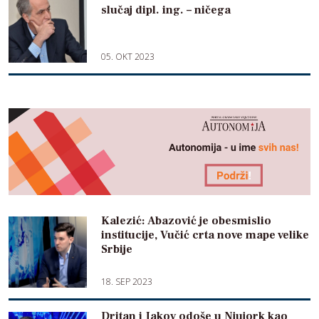
slučaj dipl. ing. – ničega
05. OKT 2023
Kalezić: Abazović je obesmislio
institucije, Vučić crta nove mape velike
Srbije
18. SEP 2023
Dritan i Jakov odoše u Njujork kao