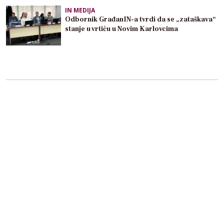
IN MEDIJA
Odbornik GrađanIN-a tvrdi da se „zataškava“
stanje u vrtiću u Novim Karlovcima