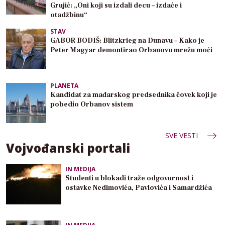
Grujić: „Oni koji su izdali decu – izdaće i
otadžbinu“
STAV
GABOR BODIŠ: Blitzkrieg na Dunavu – Kako je
Peter Magyar demontirao Orbanovu mrežu moći
PLANETA
Kandidat za mađarskog predsednika čovek koji je
pobedio Orbanov sistem
SVE VESTI
Vojvođanski portali
IN MEDIJA
Studenti u blokadi traže odgovornost i
ostavke Nedimovića, Pavlovića i Samardžića