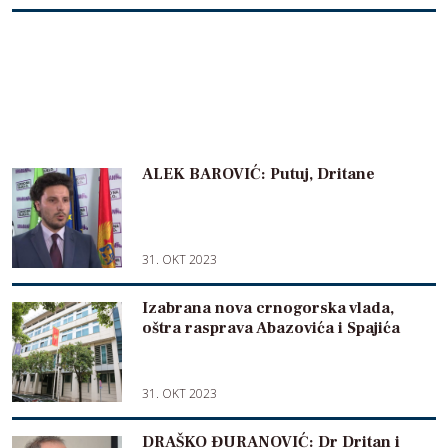
ALEK BAROVIĆ: Putuj, Dritane
31. OKT 2023
Izabrana nova crnogorska vlada,
oštra rasprava Abazovića i Spajića
31. OKT 2023
DRAŠKO ĐURANOVIĆ: Dr Dritan i