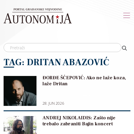
Skip to main content
TAG: DRITAN ABAZOVIĆ
ĐORĐE ŠĆEPOVIĆ: Ako ne laže koza,
laže Dritan
28. JUN 2026
ANDREJ NIKOLAIDIS: Zašto nije
trebalo zabraniti Bajin koncert