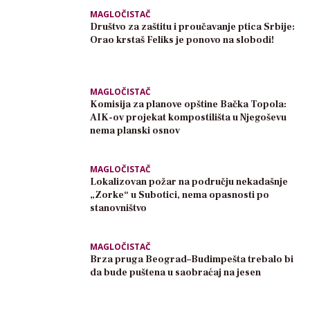
MAGLOČISTAČ
Društvo za zaštitu i proučavanje ptica Srbije:
Orao krstaš Feliks je ponovo na slobodi!
MAGLOČISTAČ
Komisija za planove opštine Bačka Topola:
AIK-ov projekat kompostilišta u Njegoševu
nema planski osnov
MAGLOČISTAČ
Lokalizovan požar na području nekadašnje
„Zorke“ u Subotici, nema opasnosti po
stanovništvo
MAGLOČISTAČ
Brza pruga Beograd–Budimpešta trebalo bi
da bude puštena u saobraćaj na jesen