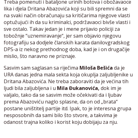
Treba pomenuti i bataljone urinih botova i obožavaoce
lika i djela Dritana Abazovića koji su bili spremni da se
na svaki način obračunaju sa kritičarima njegove vlasti
optužujući ih da su kriminalci, podržavaoci bivše vlasti i
sve ostalo. Takav jedan je i mene prijavio policiji za
tobožnje “uznemiravanje“, jer sam objavio njegovu
fotografiju sa dodjele članskih karata danilovgradskog
DPS-a iz nekog prethodnog doba, kad je i on drugačije
mislio, što naravno ne priznaje.
Sasvim sam saglasan sa riječima
Miloša Bešića
da je
URA danas jedna mala sekta koja okuplja zaljubljenike u
Dritana Abazovića. Ne treba zaboraviti da je većina tih
ljudi bila zaljubljena i u
Mila Đukanovića,
dok im je
valjalo, tako da se sasvim može očekivati da i ljubav
prema Abazoviću naglo splasne, da on od „brata“
postane uništitelj partije itd. Ipak, to je interesna grupa
nesposobnih da sami bilo što stvore, a takvima je
odanost trajna koliko i korist koju dobijaju za nju.