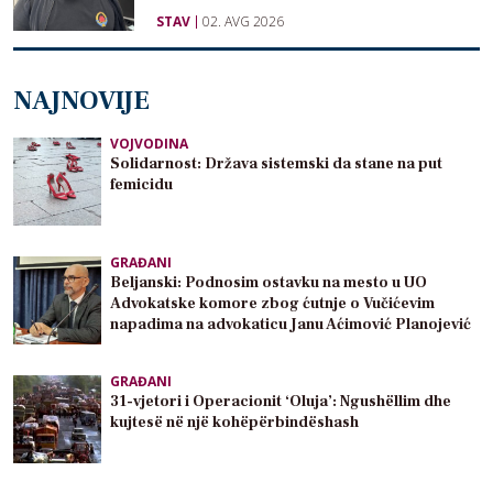
STAV
02. AVG 2026
NAJNOVIJE
VOJVODINA
Solidarnost: Država sistemski da stane na put
femicidu
GRAĐANI
Beljanski: Podnosim ostavku na mesto u UO
Advokatske komore zbog ćutnje o Vučićevim
napadima na advokaticu Janu Aćimović Planojević
GRAĐANI
31-vjetori i Operacionit ‘Oluja’: Ngushëllim dhe
kujtesë në një kohëpërbindëshash