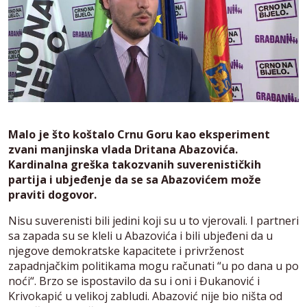
Malo je što koštalo Crnu Goru kao eksperiment
zvani manjinska vlada Dritana Abazovića.
Kardinalna greška takozvanih suverenističkih
partija i ubjeđenje da se sa Abazovićem može
praviti dogovor.
Nisu suverenisti bili jedini koji su u to vjerovali. I partneri
sa zapada su se kleli u Abazovića i bili ubjeđeni da u
njegove demokratske kapacitete i privrženost
zapadnjačkim politikama mogu računati “u po dana u po
noći“. Brzo se ispostavilo da su i oni i Đukanović i
Krivokapić u velikoj zabludi. Abazović nije bio ništa od