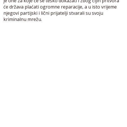
je one za koje će se teško dokazati i zbog čijih pritvora
će država plaćati ogromne reparacije, a u isto vrijeme
njegovi partijski i lični prijatelji stvarali su svoju
kriminalnu mrežu.