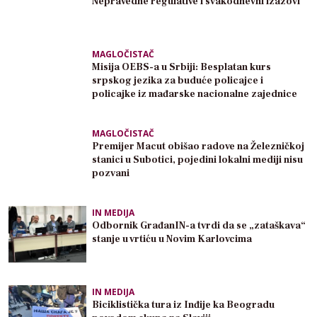
Nepravedne regulative i svakodnevni izazovi
MAGLOČISTAČ
Misija OEBS-a u Srbiji: Besplatan kurs
srpskog jezika za buduće policajce i
policajke iz mađarske nacionalne zajednice
MAGLOČISTAČ
Premijer Macut obišao radove na Železničkoj
stanici u Subotici, pojedini lokalni mediji nisu
pozvani
IN MEDIJA
Odbornik GrađanIN-a tvrdi da se „zataškava“
stanje u vrtiću u Novim Karlovcima
IN MEDIJA
Biciklistička tura iz Inđije ka Beogradu