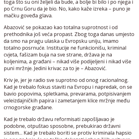
toga što su oni željeli da bude, a bolje bi bilo i po njega i
po Crnu Goru da je bio. No, kako kaže izreka – puno je
mačku goveđa glava.
Abazović se pokazao kao totalna suprotnost i od
prethodnika još veća propast. Zbog toga danas umjesto
da smo na pragu ulaska u Evropsku uniju, imamo
totalno posrnuće. Institucije ne funkcionišu, kriminal
cvjeta, fašizam buja na sve strane, država je na
koljenima, a građani – nikad više podijeljeni i nikad više
puni mržnje. Jedini krivac za to je – Abazović.
Kriv je, jer je radio sve suprotno od onog racionalnog.
Kad je trebalo fokus staviti na Evropu i napredak, on se
bavio popovima, spletkama, prevarama, potpisivanjem
veleizdajničkih papira i zametanjem klice mržnje među
crnogorske građane.
Kad je trebalo državu reformisati zapošljavao je
podobne, otpuštao sposobne, prebukirao državni
sistem… Kad je trebalo boriti se protiv kriminala hapsio