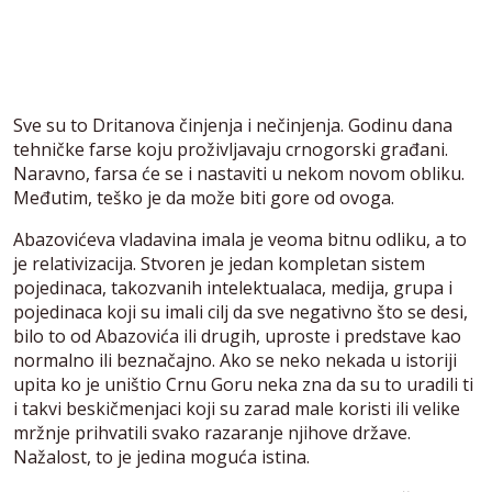
Sve su to Dritanova činjenja i nečinjenja. Godinu dana
tehničke farse koju proživljavaju crnogorski građani.
Naravno, farsa će se i nastaviti u nekom novom obliku.
Međutim, teško je da može biti gore od ovoga.
Abazovićeva vladavina imala je veoma bitnu odliku, a to
je relativizacija. Stvoren je jedan kompletan sistem
pojedinaca, takozvanih intelektualaca, medija, grupa i
pojedinaca koji su imali cilj da sve negativno što se desi,
bilo to od Abazovića ili drugih, uproste i predstave kao
normalno ili beznačajno. Ako se neko nekada u istoriji
upita ko je uništio Crnu Goru neka zna da su to uradili ti
i takvi beskičmenjaci koji su zarad male koristi ili velike
mržnje prihvatili svako razaranje njihove države.
Nažalost, to je jedina moguća istina.