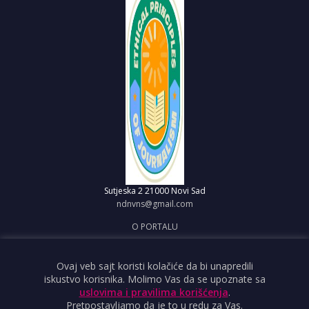
Sutjeska 2
21000 Novi Sad
ndnvns@gmail.com
O PORTALU
IMPRESUM
OBJAVI VEST
Ovaj veb sajt koristi kolačiće da bi unapredili
iskustvo korisnika. Molimo Vas da se upoznate sa
USLOVI KORIŠĆENJA
uslovima i pravilima korišćenja
.
Pretpostavljamo da je to u redu za Vas.