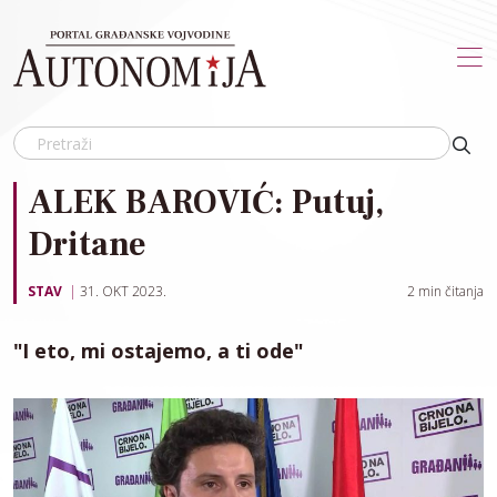
Skip to main content
ALEK BAROVIĆ: Putuj,
Dritane
STAV
31. OKT 2023.
2
min čitanja
"I eto, mi ostajemo, a ti ode"