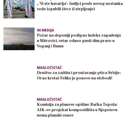
„‘Vi ste havarija’: Inđijci posle novog nestanka
vode izgubili živce (i strpljenje)
IN MEDIJA
Požar na deponiji podigao indeks zagađenja
u Mitrovici, vetar odneo gusti dim pravo u
Voganj i Rumu
MAGLOČISTAČ
Društvo za zaštitu i proučavanje ptica Srbije:
Orao krstaš Feliks je ponovo na slobodi!
MAGLOČISTAČ
Komisija za planove opštine Bačka Topola:
AIK-ov projekat kompostilišta u Njegoševu
nema planski osnov