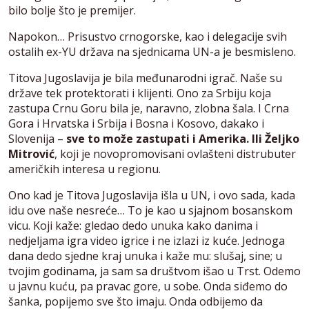
bilo bolje što je premijer.
Napokon… Prisustvo crnogorske, kao i delegacije svih
ostalih ex-YU država na sjednicama UN-a je besmisleno.
Titova Jugoslavija je bila međunarodni igrač. Naše su
države tek protektorati i klijenti. Ono za Srbiju koja
zastupa Crnu Goru bila je, naravno, zlobna šala. I Crna
Gora i Hrvatska i Srbija i Bosna i Kosovo, dakako i
Slovenija –
sve to može zastupati i Amerika. Ili Željko
Mitrović
, koji je novopromovisani ovlašteni distrubuter
američkih interesa u regionu.
Ono kad je Titova Jugoslavija išla u UN, i ovo sada, kada
idu ove naše nesreće… To je kao u sjajnom bosanskom
vicu. Koji kaže: gledao dedo unuka kako danima i
nedjeljama igra video igrice i ne izlazi iz kuće. Jednoga
dana dedo sjedne kraj unuka i kaže mu: slušaj, sine; u
tvojim godinama, ja sam sa društvom išao u Trst. Odemo
u javnu kuću, pa pravac gore, u sobe. Onda siđemo do
šanka, popijemo sve što imaju. Onda odbijemo da