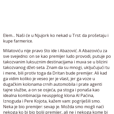
Elem… Naši će u Njujork ko nekad u Trst: da prošetaju i
kupe farmerice.
Milatoviću nije pravo što ide i Abazović. A Abazoviću za
sve svejedno: on se kao premijer ludo provodi, putuje po
takozvanim luksuznim destinacijama i muva se u blizini
takozvanog džet-seta. Znam da su mnogi, uključujući tu
i mene, bili protiv toga da Dritan bude premijer. Ali kad
ga vidim koliko je veseo jer je vlast, jer ga voze u
dugačkim kolonama crnih automobila i prate agenti
tajne službe, a on se osjeća, pa stoga i ponaša kao
idealna kombinacija neuspjelog klona Al Paćina,
Iznoguda i Pere Kojota, kažem vam: pogriješili smo.
Neka je bio premijer: sevap je. Možda smo mogli naći
nekoga ko bi bio bolji premijer, ali ne i nekoga kome bi