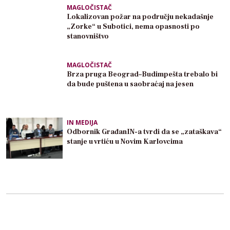
MAGLOČISTAČ
Lokalizovan požar na području nekadašnje
„Zorke“ u Subotici, nema opasnosti po
stanovništvo
MAGLOČISTAČ
Brza pruga Beograd–Budimpešta trebalo bi
da bude puštena u saobraćaj na jesen
IN MEDIJA
Odbornik GrađanIN-a tvrdi da se „zataškava“
stanje u vrtiću u Novim Karlovcima