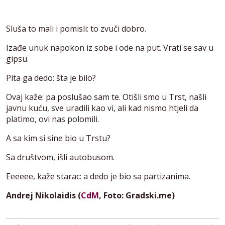
Sluša to mali i pomisli: to zvuči dobro.
Izađe unuk napokon iz sobe i ode na put. Vrati se sav u
gipsu.
Pita ga dedo: šta je bilo?
Ovaj kaže: pa poslušao sam te. Otišli smo u Trst, našli
javnu kuću, sve uradili kao vi, ali kad nismo htjeli da
platimo, ovi nas polomili.
A sa kim si sine bio u Trstu?
Sa društvom, išli autobusom.
Eeeeee, kaže starac: a dedo je bio sa partizanima.
Andrej Nikolaidis (
CdM
, Foto: Gradski.me)