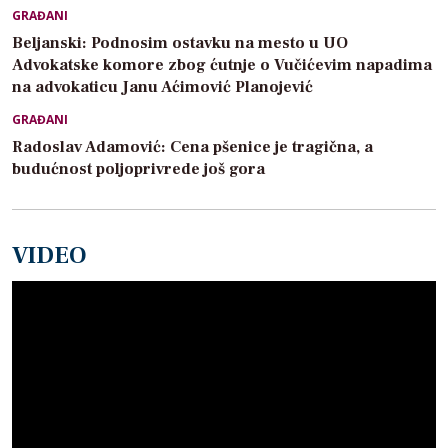
GRAĐANI
Beljanski: Podnosim ostavku na mesto u UO
Advokatske komore zbog ćutnje o Vučićevim napadima
na advokaticu Janu Aćimović Planojević
GRAĐANI
Radoslav Adamović: Cena pšenice je tragična, a
budućnost poljoprivrede još gora
VIDEO