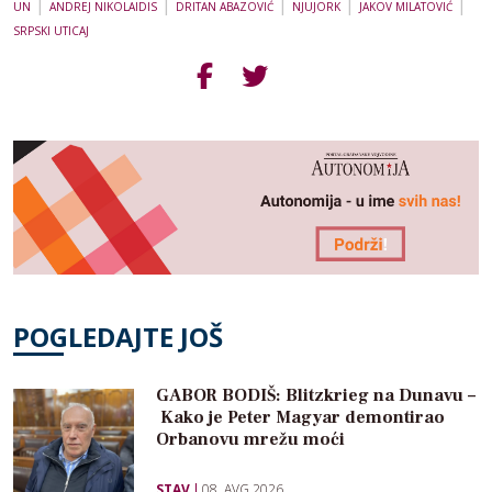
|
|
|
|
|
UN
ANDREJ NIKOLAIDIS
DRITAN ABAZOVIĆ
NJUJORK
JAKOV MILATOVIĆ
SRPSKI UTICAJ
POGLEDAJTE JOŠ
GABOR BODIŠ: Blitzkrieg na Dunavu –
Kako je Peter Magyar demontirao
Orbanovu mrežu moći
STAV
08. AVG 2026