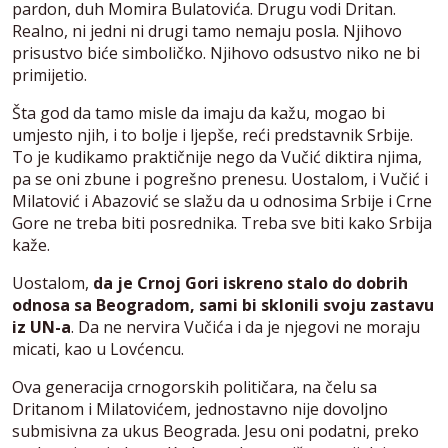
pardon, duh Momira Bulatovića. Drugu vodi Dritan.
Realno, ni jedni ni drugi tamo nemaju posla. Njihovo
prisustvo biće simboličko. Njihovo odsustvo niko ne bi
primijetio.
Šta god da tamo misle da imaju da kažu, mogao bi
umjesto njih, i to bolje i ljepše, reći predstavnik Srbije.
To je kudikamo praktičnije nego da Vučić diktira njima,
pa se oni zbune i pogrešno prenesu. Uostalom, i Vučić i
Milatović i Abazović se slažu da u odnosima Srbije i Crne
Gore ne treba biti posrednika. Treba sve biti kako Srbija
kaže.
Uostalom,
da je Crnoj Gori iskreno stalo do dobrih
odnosa sa Beogradom, sami bi sklonili svoju zastavu
iz UN-a
. Da ne nervira Vučića i da je njegovi ne moraju
micati, kao u Lovćencu.
Ova generacija crnogorskih političara, na čelu sa
Dritanom i Milatovićem, jednostavno nije dovoljno
submisivna za ukus Beograda. Jesu oni podatni, preko