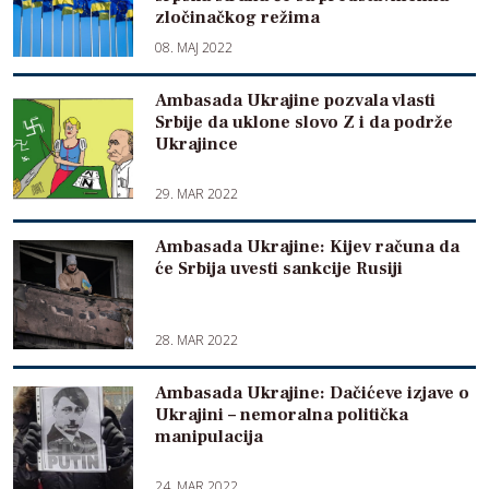
zločinačkog režima
08. MAJ 2022
Ambasada Ukrajine pozvala vlasti
Srbije da uklone slovo Z i da podrže
Ukrajince
29. MAR 2022
Ambasada Ukrajine: Kijev računa da
će Srbija uvesti sankcije Rusiji
28. MAR 2022
Ambasada Ukrajine: Dačićeve izjave o
Ukrajini – nemoralna politička
manipulacija
24. MAR 2022