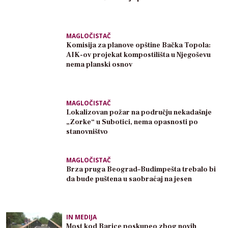
MAGLOČISTAČ
Komisija za planove opštine Bačka Topola:
AIK-ov projekat kompostilišta u Njegoševu
nema planski osnov
MAGLOČISTAČ
Lokalizovan požar na području nekadašnje
„Zorke“ u Subotici, nema opasnosti po
stanovništvo
MAGLOČISTAČ
Brza pruga Beograd–Budimpešta trebalo bi
da bude puštena u saobraćaj na jesen
IN MEDIJA
Most kod Barice poskupeo zbog novih