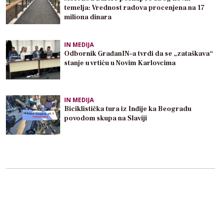
temelja: Vrednost radova procenjena na 17
miliona dinara
IN MEDIJA
Odbornik GrađanIN-a tvrdi da se „zataškava“
stanje u vrtiću u Novim Karlovcima
IN MEDIJA
Biciklistička tura iz Inđije ka Beogradu
povodom skupa na Slaviji