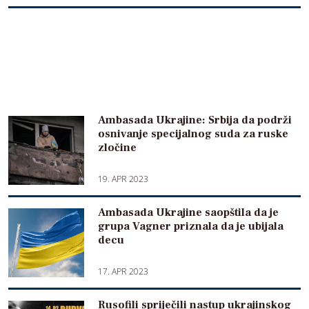
Ambasada Ukrajine: Srbija da podrži
osnivanje specijalnog suda za ruske
zločine
19. APR 2023
Ambasada Ukrajine saopštila da je
grupa Vagner priznala da je ubijala
decu
17. APR 2023
Rusofili spriječili nastup ukrajinskog