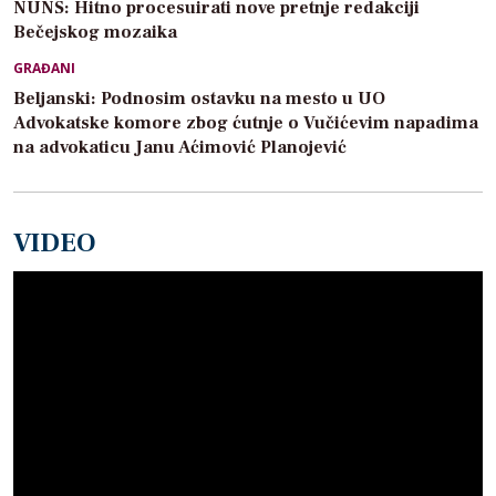
NUNS: Hitno procesuirati nove pretnje redakciji
Bečejskog mozaika
GRAĐANI
Beljanski: Podnosim ostavku na mesto u UO
Advokatske komore zbog ćutnje o Vučićevim napadima
na advokaticu Janu Aćimović Planojević
VIDEO