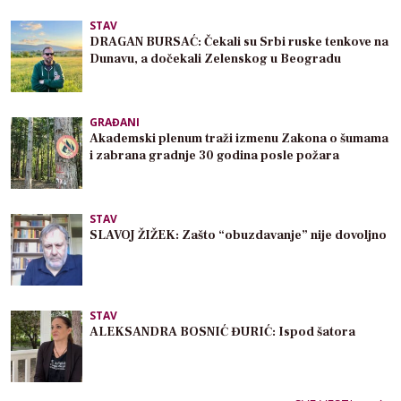
STAV
DRAGAN BURSAĆ: Čekali su Srbi ruske tenkove na
Dunavu, a dočekali Zelenskog u Beogradu
GRAĐANI
Akademski plenum traži izmenu Zakona o šumama
i zabrana gradnje 30 godina posle požara
STAV
SLAVOJ ŽIŽEK: Zašto “obuzdavanje” nije dovoljno
STAV
ALEKSANDRA BOSNIĆ ĐURIĆ: Ispod šatora