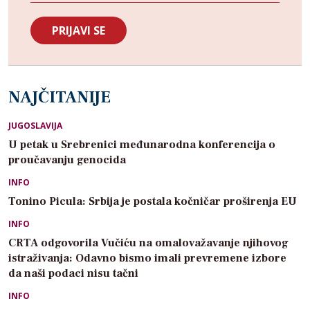
NAJČITANIJE
JUGOSLAVIJA
U petak u Srebrenici međunarodna konferencija o
proučavanju genocida
INFO
Tonino Picula: Srbija je postala kočničar proširenja EU
INFO
CRTA odgovorila Vučiću na omalovažavanje njihovog
istraživanja: Odavno bismo imali prevremene izbore
da naši podaci nisu tačni
INFO