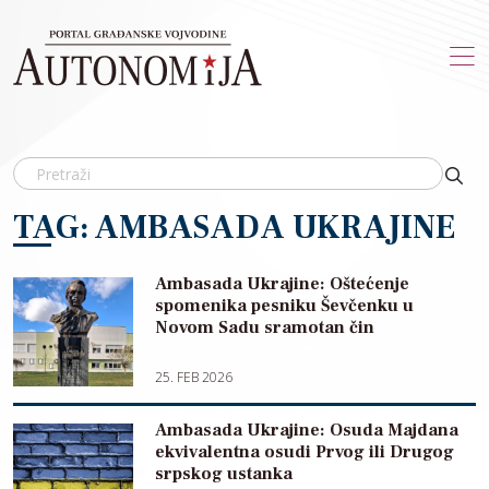
Skip to main content
TAG: AMBASADA UKRAJINE
Ambasada Ukrajine: Oštećenje
spomenika pesniku Ševčenku u
Novom Sadu sramotan čin
25. FEB 2026
Ambasada Ukrajine: Osuda Majdana
ekvivalentna osudi Prvog ili Drugog
srpskog ustanka