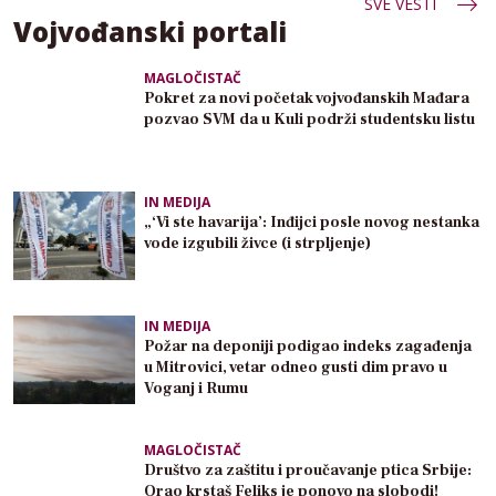
SVE VESTI
Vojvođanski portali
MAGLOČISTAČ
Pokret za novi početak vojvođanskih Mađara
pozvao SVM da u Kuli podrži studentsku listu
IN MEDIJA
„‘Vi ste havarija’: Inđijci posle novog nestanka
vode izgubili živce (i strpljenje)
IN MEDIJA
Požar na deponiji podigao indeks zagađenja
u Mitrovici, vetar odneo gusti dim pravo u
Voganj i Rumu
MAGLOČISTAČ
Društvo za zaštitu i proučavanje ptica Srbije:
Orao krstaš Feliks je ponovo na slobodi!