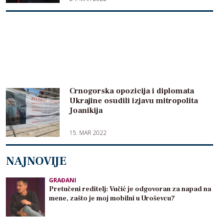
Crnogorska opozicija i diplomata
Ukrajine osudili izjavu mitropolita
Joanikija
15. MAR 2022
NAJNOVIJE
GRAĐANI
Pretučeni reditelj: Vučić je odgovoran za napad na
mene, zašto je moj mobilni u Uroševcu?