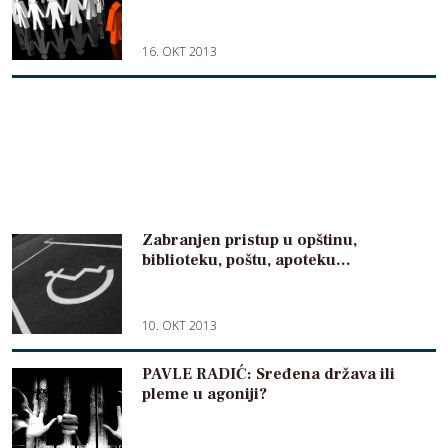
16. OKT 2013
Zabranjen pristup u opštinu,
biblioteku, poštu, apoteku…
10. OKT 2013
PAVLE RADIĆ: Sređena država ili
pleme u agoniji?