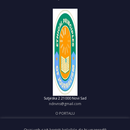
Sutjeska 2
21000 Novi Sad
ndnvns@gmail.com
O PORTALU
IMPRESUM
OBJAVI VEST
Ovaj veb sajt koristi kolačiće da bi unapredili