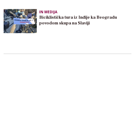
IN MEDIJA
Biciklistička tura iz Inđije ka Beogradu
povodom skupa na Slaviji