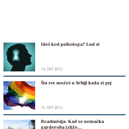
Ideš kod psihologa? Lud si
16. OKT 2012
Šta sve možeš u Srbiji kada si gej
15. OKT 2012
Readmisija: Kad se nemačka
garderoba izliže…