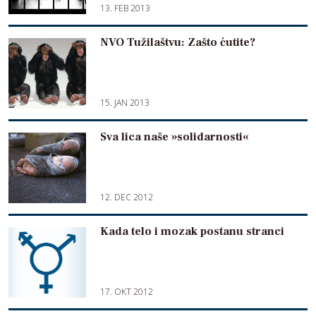
13. FEB 2013
NVO Tužilaštvu: Zašto ćutite?
15. JAN 2013
Sva lica naše »solidarnosti«
12. DEC 2012
Kada telo i mozak postanu stranci
17. OKT 2012