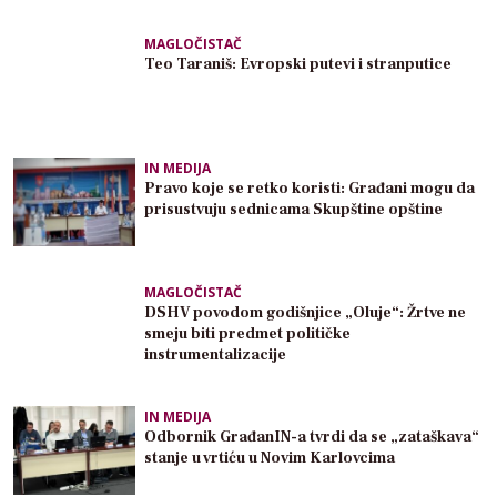
MAGLOČISTAČ
Teo Taraniš: Evropski putevi i stranputice
IN MEDIJA
Pravo koje se retko koristi: Građani mogu da
prisustvuju sednicama Skupštine opštine
MAGLOČISTAČ
DSHV povodom godišnjice „Oluje“: Žrtve ne
smeju biti predmet političke
instrumentalizacije
IN MEDIJA
Odbornik GrađanIN-a tvrdi da se „zataškava“
stanje u vrtiću u Novim Karlovcima