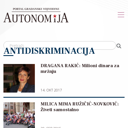
Skip to main content
ANTIDISKRIMINACIJA
DRAGANA RAKIĆ: Milioni dinara za
mržnju
14. OKT 2017
MILICA MIMA RUŽIČIĆ-NOVKOVIĆ:
Živeti samostalno