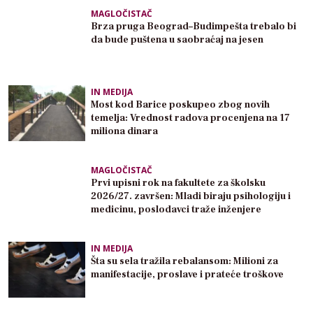
MAGLOČISTAČ
Brza pruga Beograd–Budimpešta trebalo bi
da bude puštena u saobraćaj na jesen
IN MEDIJA
Most kod Barice poskupeo zbog novih
temelja: Vrednost radova procenjena na 17
miliona dinara
MAGLOČISTAČ
Prvi upisni rok na fakultete za školsku
2026/27. završen: Mladi biraju psihologiju i
medicinu, poslodavci traže inženjere
IN MEDIJA
Šta su sela tražila rebalansom: Milioni za
manifestacije, proslave i prateće troškove