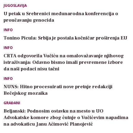
JUGOSLAVIJA
U petak u Srebrenici međunarodna konferencija o
proučavanju genocida
INFO
Tonino Picula: Srbija je postala kočničar proširenja EU
INFO
CRTA odgovorila Vučiću na omalovažavanje njihovog
istraživanja: Odavno bismo imali prevremene izbore
da naši podaci nisu tačni
INFO
NUNS: Hitno procesuirati nove pretnje redakciji
Bečejskog mozaika
GRAĐANI
Beljanski: Podnosim ostavku na mesto u UO
Advokatske komore zbog ćutnje o Vučićevim napadima
na advokaticu Janu Aćimović Planojević