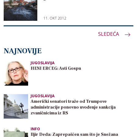
11. OKT 2012
Paginacija
SLEDEĆA
članaka
NAJNOVIJE
JUGOSLAVIJA
HENI ERCEG: Asti Gospu
JUGOSLAVIJA
Američki senatori traže od Trumpove
administracije ponovno uvođenje sankcija
zvaničnicima iz RS
INFO
Iljir Deda: Zaprepašćen sam što je Snežana