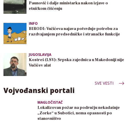
Paunović i dalje ministarka nakon izjave o
etničkom čišćenju
INFO
BIRODI: Vučićeva najava potvrđuje potrebu za
razdvajanjem predsedničke i stranačke funkcije
JUGOSLAVIJA
Kostreš (LSV): Srpska zajednica u Makedoniji nije
Vučićev alat
SVE VESTI
Vojvođanski portali
MAGLOČISTAČ
Lokalizovan požar na području nekadašnje
„Zorke“ u Subotici, nema opasnosti po
stanovništvo