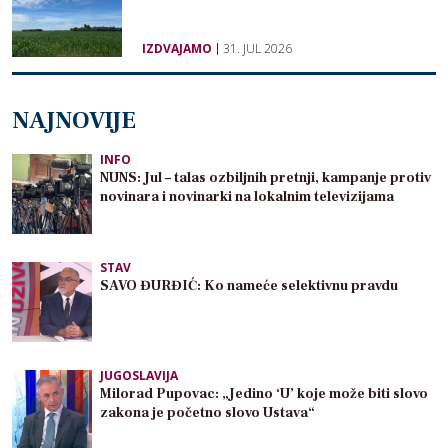
IZDVAJAMO
31. JUL 2026
NAJNOVIJE
INFO
NUNS: Jul – talas ozbiljnih pretnji, kampanje protiv
novinara i novinarki na lokalnim televizijama
STAV
SAVO ĐURĐIĆ: Ko nameće selektivnu pravdu
JUGOSLAVIJA
Milorad Pupovac: „Jedino ‘U’ koje može biti slovo
zakona je početno slovo Ustava“