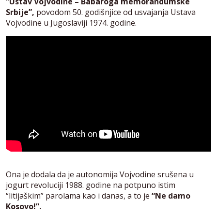
“Ustav Vojvodine – Babaroga memorandumske
Srbije”,
povodom 50. godišnjice od usvajanja Ustava
Vojvodine u Jugoslaviji 1974. godine.
Ona je dodala da je autonomija Vojvodine srušena u
jogurt revoluciji 1988. godine na potpuno istim
“litijaškim” parolama kao i danas, a to je
“Ne damo
Kosovo!”.