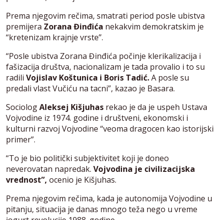
Prema njegovim rečima, smatrati period posle ubistva
premijera
Zorana Đinđića
nekakvim demokratskim je
“kretenizam krajnje vrste”.
“Posle ubistva Zorana Đinđića počinje klerikalizacija i
fašizacija društva, nacionalizam je tada provalio i to su
radili
Vojislav Koštunica i Boris Tadić.
A posle su
predali vlast Vučiću na tacni”, kazao je Basara.
Sociolog
Aleksej Kišjuhas
rekao je da je uspeh Ustava
Vojvodine iz 1974. godine i društveni, ekonomski i
kulturni razvoj Vojvodine “veoma dragocen kao istorijski
primer”.
“To je bio politički subjektivitet koji je doneo
neverovatan napredak.
Vojvodina je civilizacijska
vrednost”,
ocenio je Kišjuhas.
Prema njegovim rečima, kada je autonomija Vojvodine u
pitanju, situacija je danas mnogo teža nego u vreme
jogurt revolucije 1988. godine.