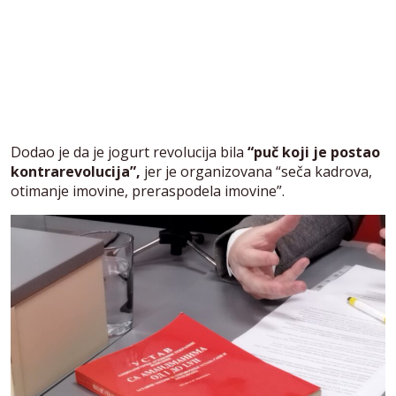
Dodao je da je jogurt revolucija bila
“puč koji je postao
kontrarevolucija”,
jer je organizovana “seča kadrova,
otimanje imovine, preraspodela imovine”.