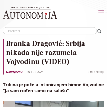
Skip to main content
Branka Dragović: Srbija
nikada nije razumela
Vojvodinu (VIDEO)
IZDVAJAMO
28. FEB 2024.
3
min čitanja
Tribina je počela intoniranjem himne Vojvodine
"Ja sam rođen tamo na salašu"