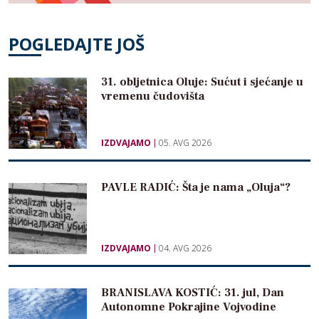
POGLEDAJTE JOŠ
31. obljetnica Oluje: Sućut i sjećanje u
vremenu čudovišta
IZDVAJAMO
05. AVG 2026
PAVLE RADIĆ: Šta je nama „Oluja“?
IZDVAJAMO
04. AVG 2026
BRANISLAVA KOSTIĆ: 31. jul, Dan
Autonomne Pokrajine Vojvodine