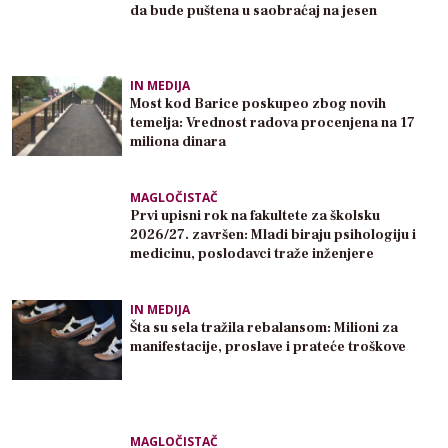
da bude puštena u saobraćaj na jesen
IN MEDIJA
Most kod Barice poskupeo zbog novih
temelja: Vrednost radova procenjena na 17
miliona dinara
MAGLOČISTAČ
Prvi upisni rok na fakultete za školsku
2026/27. završen: Mladi biraju psihologiju i
medicinu, poslodavci traže inženjere
IN MEDIJA
Šta su sela tražila rebalansom: Milioni za
manifestacije, proslave i prateće troškove
MAGLOČISTAČ