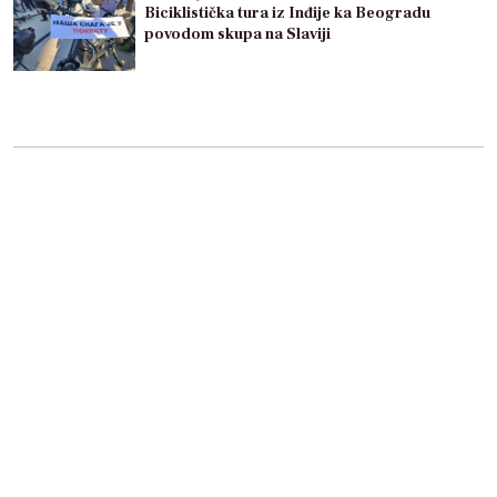
Biciklistička tura iz Inđije ka Beogradu
povodom skupa na Slaviji