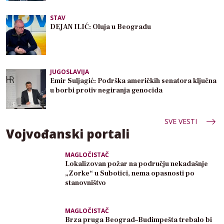
STAV
DEJAN ILIĆ: Oluja u Beogradu
JUGOSLAVIJA
Emir Suljagić: Podrška američkih senatora ključna
u borbi protiv negiranja genocida
SVE VESTI
Vojvođanski portali
MAGLOČISTAČ
Lokalizovan požar na području nekadašnje
„Zorke“ u Subotici, nema opasnosti po
stanovništvo
MAGLOČISTAČ
Brza pruga Beograd–Budimpešta trebalo bi