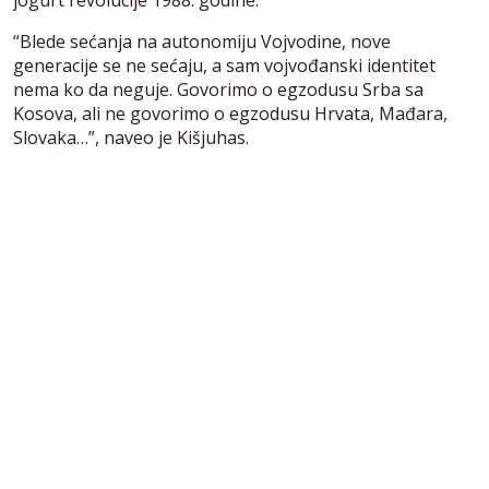
“Blede sećanja na autonomiju Vojvodine, nove
generacije se ne sećaju, a sam vojvođanski identitet
nema ko da neguje. Govorimo o egzodusu Srba sa
Kosova, ali ne govorimo o egzodusu Hrvata, Mađara,
Slovaka…”, naveo je Kišjuhas.