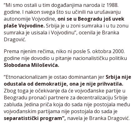
“Mi smo ostali u tim događanjima naroda iz 1988.
godine. I nakon svega što su učinili na urušavanju
autonomije Vojvodine,
oni se u Beogradu još uvek
plaše Vojvodine.
Srbija je u zoni sumraka i u tu zonu
sumraka je usisala i Vojvodinu”, ocenila je Branka
Dragović.
Prema njenim rečima, niko ni posle 5. oktobra 2000.
godine nije dovodio u pitanje nacionalističku politiku
Slobodana Miloševića.
“Etnonacionalizam je ostao dominantan jer
Srbija nije
odustala od demokratije, ona je nije prihvatila.
Zbog toga je očekivanje da će vojvođanske partije u
Beogradu pronaći partnere za decentralizaciju Srbije
zabluda. Jedina priča koja do sada nije postojala među
vojvođanskim partijama nije postojala do sada je
separatistički program”,
navela je Branka Dragović.