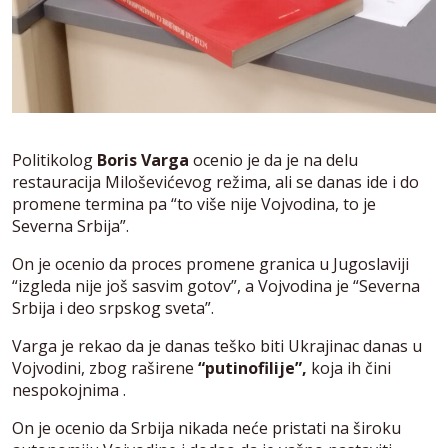
Politikolog
Boris Varga
ocenio je da je na delu
restauracija Miloševićevog režima, ali se danas ide i do
promene termina pa “to više nije Vojvodina, to je
Severna Srbija”.
On je ocenio da proces promene granica u Jugoslaviji
“izgleda nije još sasvim gotov”, a Vojvodina je “Severna
Srbija i deo srpskog sveta”.
Varga je rekao da je danas teško biti Ukrajinac danas u
Vojvodini, zbog raširene
“putinofilije”,
koja ih čini
nespokojnima .
On je ocenio da Srbija nikada neće pristati na široku