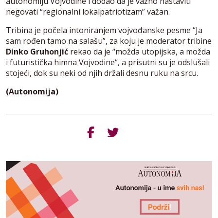
autonomiju Vojvodine i dodao da je važno nastaviti
negovati “regionalni lokalpatriotizam” važan.
Tribina je počela intoniranjem vojvođanske pesme “Ja
sam rođen tamo na salašu”, za koju je moderator tribine
Dinko Gruhonjić
rekao da je “možda utopijska, a možda
i futuristička himna Vojvodine“, a prisutni su je odslušali
stojeći, dok su neki od njih držali desnu ruku na srcu.
(Autonomija)