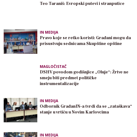
Teo Taraniš: Evropski putevi i stranputice
IN MEDIJA
Pravo koje se retko koristi: Građani mogu da
prisustvuju sednicama Skupštine opštine
MAGLOČISTAČ
DSHV povodom godišnjice „Oluje“: Žrtve ne
smeju biti predmet političke
instrumentalizacije
IN MEDIJA
Odbornik GrađanIN-a tvrdi da se „zataškava“
stanje u vrtiću u Novim Karlovcima
IN MEDIJA