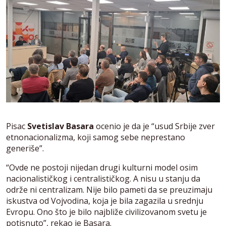
Pisac
Svetislav Basara
ocenio je da je “usud Srbije zver
etnonacionalizma, koji samog sebe neprestano
generiše”.
“Ovde ne postoji nijedan drugi kulturni model osim
nacionalističkog i centralističkog. A nisu u stanju da
održe ni centralizam. Nije bilo pameti da se preuzimaju
iskustva od Vojvodina, koja je bila zagazila u srednju
Evropu. Ono što je bilo najbliže civilizovanom svetu je
potisnuto”, rekao je Basara.