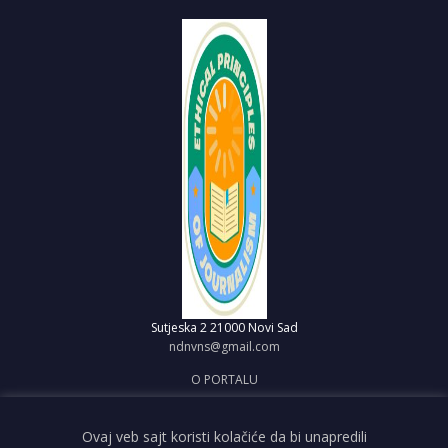
Sutjeska 2
21000 Novi Sad
ndnvns@gmail.com
O PORTALU
IMPRESUM
OBJAVI VEST
Ovaj veb sajt koristi kolačiće da bi unapredili