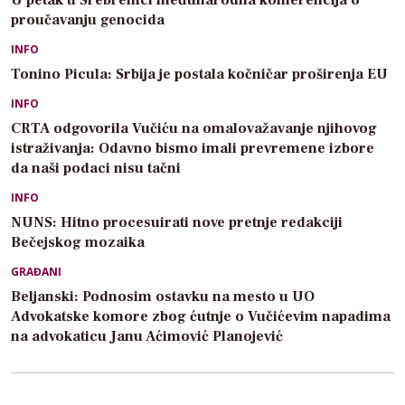
proučavanju genocida
INFO
Tonino Picula: Srbija je postala kočničar proširenja EU
INFO
CRTA odgovorila Vučiću na omalovažavanje njihovog
istraživanja: Odavno bismo imali prevremene izbore
da naši podaci nisu tačni
INFO
NUNS: Hitno procesuirati nove pretnje redakciji
Bečejskog mozaika
GRAĐANI
Beljanski: Podnosim ostavku na mesto u UO
Advokatske komore zbog ćutnje o Vučićevim napadima
na advokaticu Janu Aćimović Planojević