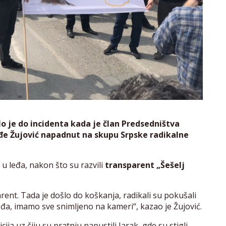
o je do incidenta kada je član Predsedništva
đe Žujović napadnut na skupu Srpske radikalne
 u leđa, nakon što su razvili
transparent „Šešelj
rent. Tada je došlo do koškanja, radikali su pokušali
đa, imamo sve snimljeno na kameri“, kazao je Žujović.
ja uz čiju su pratnju napustili Jarak, gde su stigli