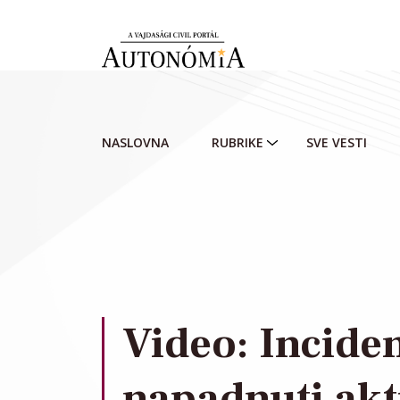
Skip to main content
NASLOVNA
RUBRIKE
SVE VESTI
Video: Inciden
napadnuti akt