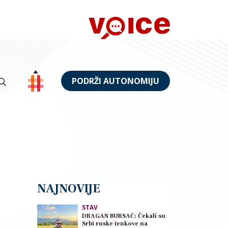
PODRŽI AUTONOMIJU
NAJNOVIJE
STAV
DRAGAN BURSAĆ: Čekali su
Srbi ruske tenkove na