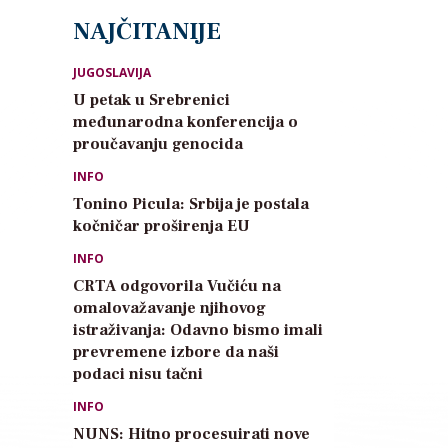
NAJČITANIJE
JUGOSLAVIJA
U petak u Srebrenici
međunarodna konferencija o
proučavanju genocida
INFO
Tonino Picula: Srbija je postala
kočničar proširenja EU
INFO
CRTA odgovorila Vučiću na
omalovažavanje njihovog
istraživanja: Odavno bismo imali
prevremene izbore da naši
podaci nisu tačni
INFO
NUNS: Hitno procesuirati nove