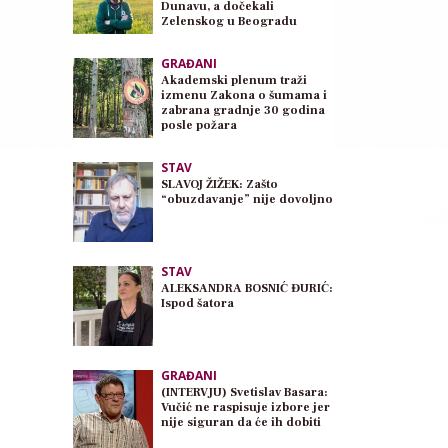
Dunavu, a dočekali
Zelenskog u Beogradu
GRAĐANI
Akademski plenum traži
izmenu Zakona o šumama i
zabrana gradnje 30 godina
posle požara
STAV
SLAVOJ ŽIŽEK: Zašto
“obuzdavanje” nije dovoljno
STAV
ALEKSANDRA BOSNIĆ ĐURIĆ:
Ispod šatora
GRAĐANI
(INTERVJU) Svetislav Basara:
Vučić ne raspisuje izbore jer
nije siguran da će ih dobiti