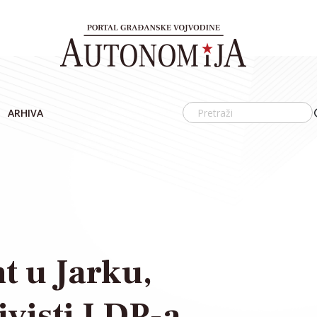
ARHIVA
t u Jarku,
ivisti LDP-a