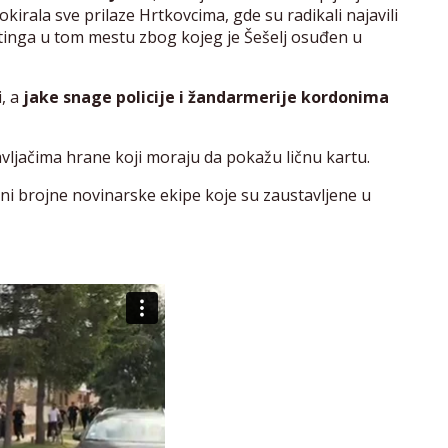
lokirala sve prilaze Hrtkovcima, gde su radikali najavili
inga u tom mestu zbog kojeg je Šešelj osuđen u
i, a
jake snage policije i žandarmerije kordonima
ljačima hrane koji moraju da pokažu ličnu kartu.
ni brojne novinarske ekipe koje su zaustavljene u