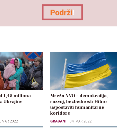
d 1,45 miliona
Mreža NVO – demokratija,
iz Ukrajine
razvoj, bezbednost: Hitno
uspostaviti humanitarne
koridore
. MAR 2022
GRAĐANI
04. MAR 2022