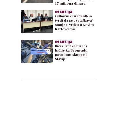
17 miliona dinara
IN MEDIJA
Odbornik GrađanIN-a
tvrdi da se „zataškava“
stanje u vrtiću u Novim
Karlovcima
IN MEDIJA
Biciklistička tura iz
Inđije ka Beogradu
povodom skupa na
Slaviji