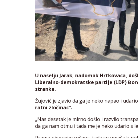
U naselju Jarak, nadomak Hrtkovaca, došl
Liberalno-demokratske partije (LDP) Đor
stranke.
Žujović je zjavio da ga je neko napao i udario
ratni zločinac“.
„Nas desetak je mirno došlo i razvilo transpa
da ga nam otmu i tada me je neko udario s le
Prema njegovim rečima, tada se umešala polici