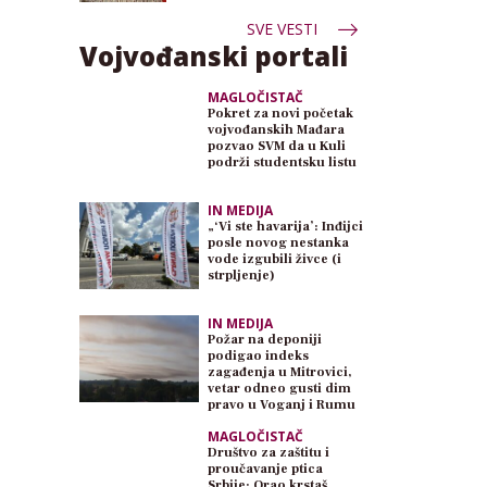
SVE VESTI
Vojvođanski portali
MAGLOČISTAČ
Pokret za novi početak
vojvođanskih Mađara
pozvao SVM da u Kuli
podrži studentsku listu
IN MEDIJA
„‘Vi ste havarija’: Inđijci
posle novog nestanka
vode izgubili živce (i
strpljenje)
IN MEDIJA
Požar na deponiji
podigao indeks
zagađenja u Mitrovici,
vetar odneo gusti dim
pravo u Voganj i Rumu
MAGLOČISTAČ
Društvo za zaštitu i
proučavanje ptica
Srbije: Orao krstaš