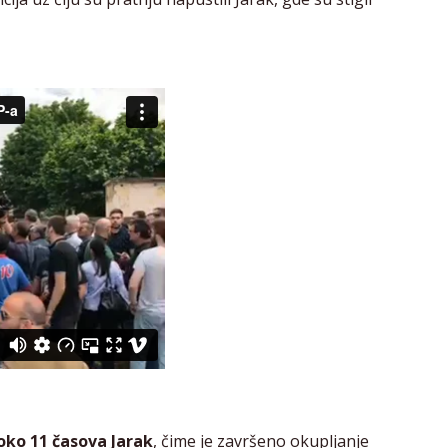
 oko 11 časova Jarak
, čime je završeno okupljanje