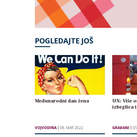
POGLEDAJTE JOŠ
Međunarodni dan žena
UN: Više o
izbeglica 
VOJVODINA
08. MAR 2022
GRAĐANI
05