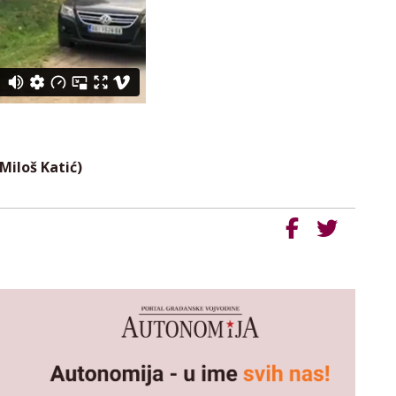
Miloš Katić)