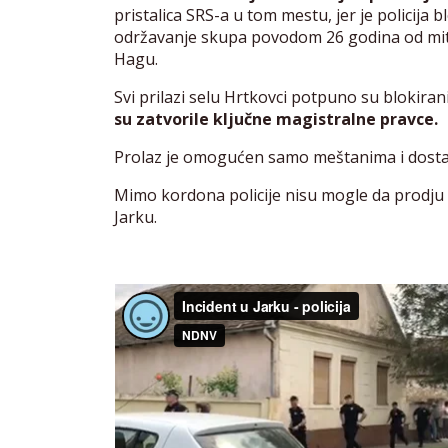
pristalica SRS-a u tom mestu, jer je policija b
održavanje skupa povodom 26 godina od mit
Hagu.
Svi prilazi selu Hrtkovci potpuno su blokiran
su zatvorile ključne magistralne pravce.
Prolaz je omogućen samo meštanima i dostav
Mimo kordona policije nisu mogle da prodju 
Jarku.