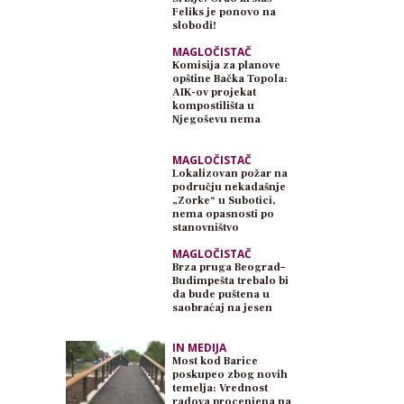
Feliks je ponovo na
slobodi!
MAGLOČISTAČ
Komisija za planove
opštine Bačka Topola:
AIK-ov projekat
kompostilišta u
Njegoševu nema
planski osnov
MAGLOČISTAČ
Lokalizovan požar na
području nekadašnje
„Zorke“ u Subotici,
nema opasnosti po
stanovništvo
MAGLOČISTAČ
Brza pruga Beograd–
Budimpešta trebalo bi
da bude puštena u
saobraćaj na jesen
IN MEDIJA
Most kod Barice
poskupeo zbog novih
temelja: Vrednost
radova procenjena na