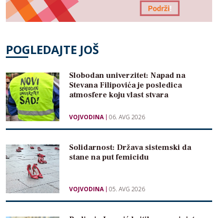
POGLEDAJTE JOŠ
Slobodan univerzitet: Napad na
Stevana Filipovića je posledica
atmosfere koju vlast stvara
VOJVODINA
06. AVG 2026
Solidarnost: Država sistemski da
stane na put femicidu
VOJVODINA
05. AVG 2026