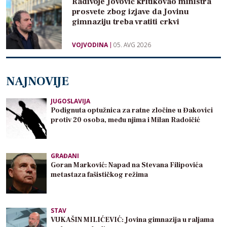
Radivoje Jovović kritikovao ministra
prosvete zbog izjave da Jovinu
gimnaziju treba vratiti crkvi
VOJVODINA
05. AVG 2026
NAJNOVIJE
JUGOSLAVIJA
Podignuta optužnica za ratne zločine u Đakovici
protiv 20 osoba, među njima i Milan Radoičić
GRAĐANI
Goran Marković: Napad na Stevana Filipovića
metastaza fašističkog režima
STAV
VUKAŠIN MILIĆEVIĆ: Jovina gimnazija u raljama