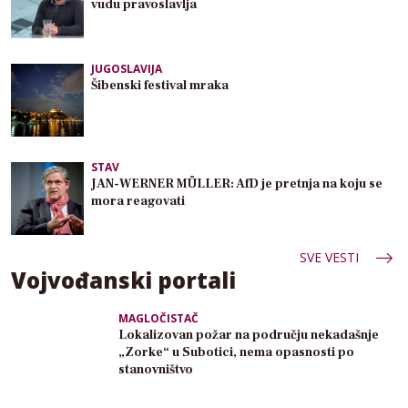
vudu pravoslavlja
JUGOSLAVIJA
Šibenski festival mraka
STAV
JAN-WERNER MÜLLER: AfD je pretnja na koju se
mora reagovati
SVE VESTI
Vojvođanski portali
MAGLOČISTAČ
Lokalizovan požar na području nekadašnje
„Zorke“ u Subotici, nema opasnosti po
stanovništvo