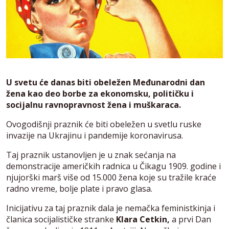
U svetu će danas biti obeležen Međunarodni dan
žena kao deo borbe za ekonomsku, političku i
socijalnu ravnopravnost žena i muškaraca.
Ovogodišnji praznik će biti obeležen u svetlu ruske
invazije na Ukrajinu i pandemije koronavirusa.
Taj praznik ustanovljen je u znak sećanja na
demonstracije američkih radnica u Čikagu 1909. godine i
njujorški marš više od 15.000 žena koje su tražile kraće
radno vreme, bolje plate i pravo glasa.
Inicijativu za taj praznik dala je nemačka feministkinja i
članica socijalističke stranke
Klara Cetkin,
a prvi Dan