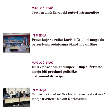
MAGLOČISTAČ
Teo Taraniš: Evropski putevi i stranputice
IN MEDIJA
Pravo koje se retko koristi: Građani mogu da
prisustvuju sednicama Skupštine opštine
MAGLOČISTAČ
DSHV povodom godišnjice „Oluje“: Žrtve ne
smeju biti predmet političke
instrumentalizacije
IN MEDIJA
Odbornik GrađanIN-a tvrdi da se „zataškava“
stanje u vrtiću u Novim Karlovcima