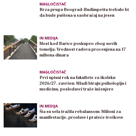
MAGLOČISTAČ
Brza pruga Beograd–Budimpešta trebalo bi
da bude puštena u saobraćaj na jesen
IN MEDIJA
Most kod Barice poskupeo zbog novih
temelja: Vrednost radova procenjena na 17
miliona dinara
MAGLOČISTAČ
Prvi upisni rok na fakultete za školsku
2026/27. završen: Mladi biraju psihologiju i
medicinu, poslodavci traže inženjere
IN MEDIJA
Šta su sela tražila rebalansom: Milioni za
manifestacije, proslave i prateće troškove