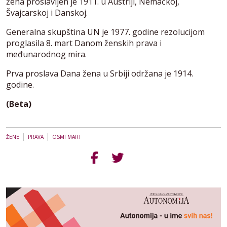
žena proslavljen je 1911. u Austriji, Nemačkoj,
Švajcarskoj i Danskoj.
Generalna skupština UN je 1977. godine rezolucijom
proglasila 8. mart Danom ženskih prava i
međunarodnog mira.
Prva proslava Dana žena u Srbiji održana je 1914.
godine.
(Beta)
|
|
ŽENE
PRAVA
OSMI MART