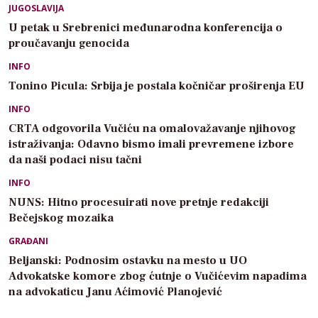
JUGOSLAVIJA
U petak u Srebrenici međunarodna konferencija o
proučavanju genocida
INFO
Tonino Picula: Srbija je postala kočničar proširenja EU
INFO
CRTA odgovorila Vučiću na omalovažavanje njihovog
istraživanja: Odavno bismo imali prevremene izbore
da naši podaci nisu tačni
INFO
NUNS: Hitno procesuirati nove pretnje redakciji
Bečejskog mozaika
GRAĐANI
Beljanski: Podnosim ostavku na mesto u UO
Advokatske komore zbog ćutnje o Vučićevim napadima
na advokaticu Janu Aćimović Planojević