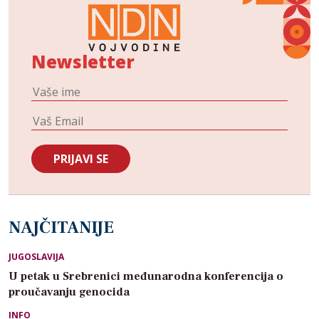
Newsletter
NAJČITANIJE
JUGOSLAVIJA
U petak u Srebrenici međunarodna konferencija o
proučavanju genocida
INFO