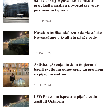
SSP: Ćerka Jorgovanke Tabaković
proglasila analizu novosadske vode
poslovnom tajnom
08. SEP 2024
Novaković: Skandalozno da vlast laže
Novosađane o kvalitetu pijaće vode
26. AVG 2024
Aktivisti „Zrenjaninskim fenjerom“
bacili svetlo na odgovorne za problem
sa pijaćom vodom
18. FEB 2024
LSV: Pravo na ispravnu pijaću vodu
zaštititi Ustavom