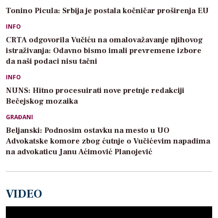
Tonino Picula: Srbija je postala kočničar proširenja EU
INFO
CRTA odgovorila Vučiću na omalovažavanje njihovog
istraživanja: Odavno bismo imali prevremene izbore
da naši podaci nisu tačni
INFO
NUNS: Hitno procesuirati nove pretnje redakciji
Bečejskog mozaika
GRAĐANI
Beljanski: Podnosim ostavku na mesto u UO
Advokatske komore zbog ćutnje o Vučićevim napadima
na advokaticu Janu Aćimović Planojević
VIDEO