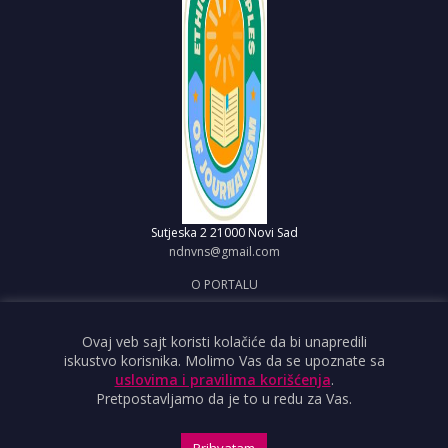
Sutjeska 2
21000 Novi Sad
ndnvns@gmail.com
O PORTALU
IMPRESUM
OBJAVI VEST
Ovaj veb sajt koristi kolačiće da bi unapredili
iskustvo korisnika. Molimo Vas da se upoznate sa
USLOVI KORIŠĆENJA
uslovima i pravilima korišćenja
.
Pretpostavljamo da je to u redu za Vas.