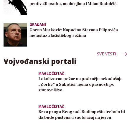
protiv 20 osoba, među njima i Milan Radoičić
GRAĐANI
Goran Marković: Napad na Stevana Filipovića
metastaza fašističkog režima
SVE VESTI
Vojvođanski portali
MAGLOČISTAČ
Lokalizovan požar na području nekadašnje
„Zorke“ u Subotici, nema opasnosti po
stanovništvo
MAGLOČISTAČ
Brza pruga Beograd–Budimpešta trebalo bi
da bude puštena u saobraćaj na jesen