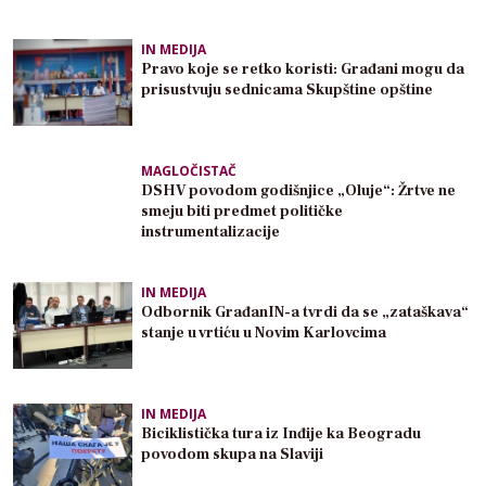
IN MEDIJA
Pravo koje se retko koristi: Građani mogu da
prisustvuju sednicama Skupštine opštine
MAGLOČISTAČ
DSHV povodom godišnjice „Oluje“: Žrtve ne
smeju biti predmet političke
instrumentalizacije
IN MEDIJA
Odbornik GrađanIN-a tvrdi da se „zataškava“
stanje u vrtiću u Novim Karlovcima
IN MEDIJA
Biciklistička tura iz Inđije ka Beogradu
povodom skupa na Slaviji