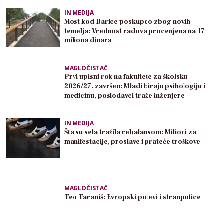
IN MEDIJA
Most kod Barice poskupeo zbog novih
temelja: Vrednost radova procenjena na 17
miliona dinara
MAGLOČISTAČ
Prvi upisni rok na fakultete za školsku
2026/27. završen: Mladi biraju psihologiju i
medicinu, poslodavci traže inženjere
IN MEDIJA
Šta su sela tražila rebalansom: Milioni za
manifestacije, proslave i prateće troškove
MAGLOČISTAČ
Teo Taraniš: Evropski putevi i stranputice