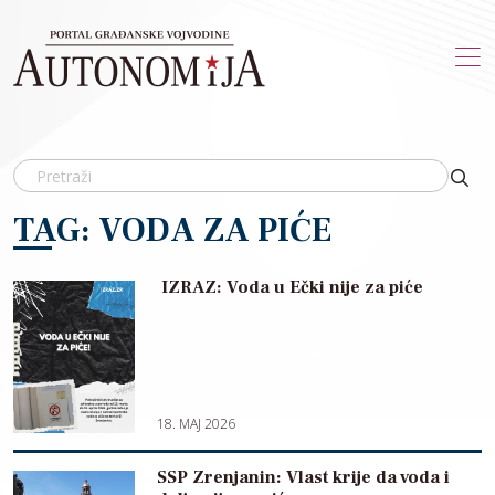
Skip to main content
TAG: VODA ZA PIĆE
IZRAZ: Voda u Ečki nije za piće
18. MAJ 2026
SSP Zrenjanin: Vlast krije da voda i