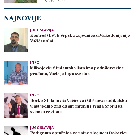
15. OKT 2022
NAJNOVIJE
JUGOSLAVIJA
Kostreš (LSV): Srpska zajednica u Makedoniji nije
Vučićev alat
INFO
Milivojević: Studentska lista ima podršku većine
građana, Vučić je toga svestan
INFO
Borko Stefanović: Vučićeva i Glišićeva radikalska
vlast jedino zna da širi mržnju i svađa Srbiju sa
svima u regionu
JUGOSLAVIJA
Podignuta optužnica za ratne zločine u Đakovici