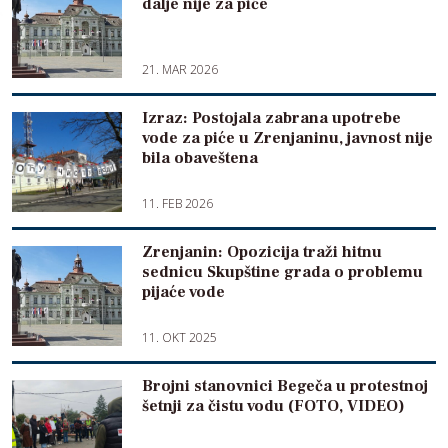
dalje nije za piće
21. MAR 2026
Izraz: Postojala zabrana upotrebe
vode za piće u Zrenjaninu, javnost nije
bila obaveštena
11. FEB 2026
Zrenjanin: Opozicija traži hitnu
sednicu Skupštine grada o problemu
pijaće vode
11. OKT 2025
Brojni stanovnici Begeča u protestnoj
šetnji za čistu vodu (FOTO, VIDEO)