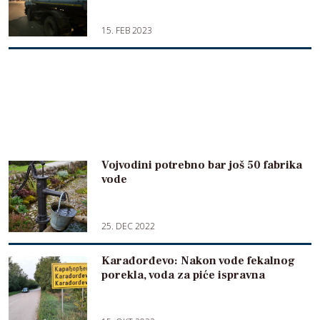
15. FEB 2023
Vojvodini potrebno bar još 50 fabrika
vode
25. DEC 2022
Karađorđevo: Nakon vode fekalnog
porekla, voda za piće ispravna