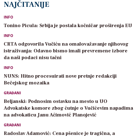
NAJČITANIJE
INFO
Tonino Picula: Srbija je postala kočničar proširenja EU
INFO
CRTA odgovorila Vučiću na omalovažavanje njihovog
istraživanja: Odavno bismo imali prevremene izbore
da naši podaci nisu tačni
INFO
NUNS: Hitno procesuirati nove pretnje redakciji
Bečejskog mozaika
GRAĐANI
Beljanski: Podnosim ostavku na mesto u UO
Advokatske komore zbog ćutnje o Vučićevim napadima
na advokaticu Janu Aćimović Planojević
GRAĐANI
Radoslav Adamović: Cena pšenice je tragična, a