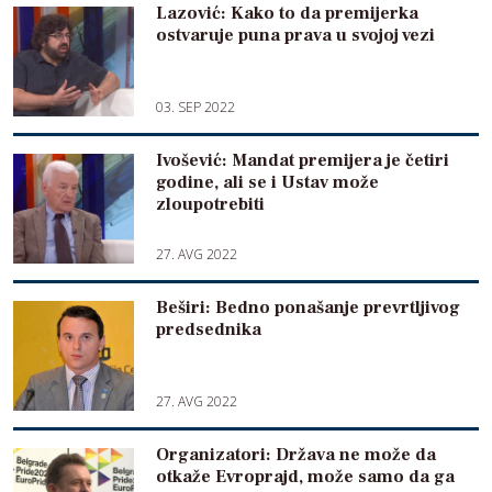
Lazović: Kako to da premijerka
ostvaruje puna prava u svojoj vezi
03. SEP 2022
Ivošević: Mandat premijera je četiri
godine, ali se i Ustav može
zloupotrebiti
27. AVG 2022
Beširi: Bedno ponašanje prevrtljivog
predsednika
27. AVG 2022
Organizatori: Država ne može da
otkaže Evroprajd, može samo da ga