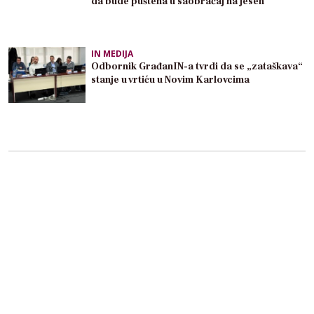
da bude puštena u saobraćaj na jesen
IN MEDIJA
Odbornik GrađanIN-a tvrdi da se „zataškava“
stanje u vrtiću u Novim Karlovcima