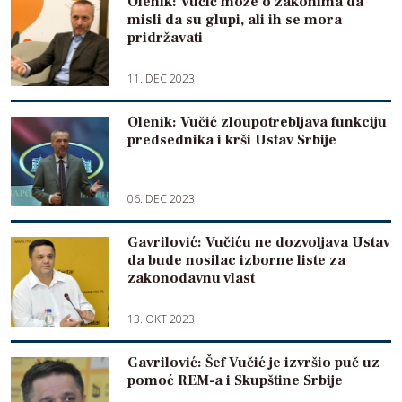
Olenik: Vučić može o zakonima da
misli da su glupi, ali ih se mora
pridržavati
11. DEC 2023
Olenik: Vučić zloupotrebljava funkciju
predsednika i krši Ustav Srbije
06. DEC 2023
Gavrilović: Vučiću ne dozvoljava Ustav
da bude nosilac izborne liste za
zakonodavnu vlast
13. OKT 2023
Gavrilović: Šef Vučić je izvršio puč uz
pomoć REM-a i Skupštine Srbije