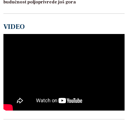
budućnost poljoprivrede još gora
VIDEO