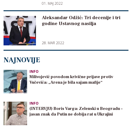
01. MAJ 2022
Aleksandar Odžić: Tri decenije i tri
godine Ustavnog nasilja
28. MAR 2022
NAJNOVIJE
INFO
Milivojević povodom krivične prijave protiv
Vučevića: „Arena je bila sajam mafije“
INFO
(INTERVJU) Boris Varga: Zelenski u Beogradu –
jasan znak da Putin ne dobija rat u Ukrajini