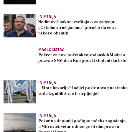
IN MEDIJA
Nedimović nakon izveštaja o zagađenju:
„Ostalim stručnjacima“ poručio da će se
uskoro obratiti
MAGLOČISTAČ
Pokret za novi početak vojvođanskih Mađara
pozvao SVM da u Kuli podrži studentsku listu
IN MEDIJA
„‘Vi ste havarija’: Inđijci posle novog nestanka
vode izgubili živce (i strpljenje)
IN MEDIJA
Požar na deponiji podigao indeks zagađenja
u Mitrovici, vetar odneo gusti dim pravo u