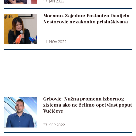
17. JAN 2023
Moramo-Zajedno: Poslanica Danijela
Nestorović nezakonito prisluškivana
11. NOV 2022
Grbović: Nužna promena izbornog
sistema ako ne želimo opet vlast poput
Vučićeve
27. SEP 2022