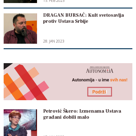
15. FEB 2023
DRAGAN BURSAĆ: Kult svetosavlja
protiv Ustava Srbije
28. JAN 2023
Petrović Škero: Izmenama Ustava
građani dobili malo