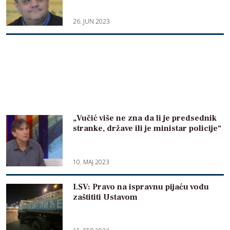
26. JUN 2023
„Vučić više ne zna da li je predsednik
stranke, države ili je ministar policije“
10. MAJ 2023
LSV: Pravo na ispravnu pijaću vodu
zaštititi Ustavom