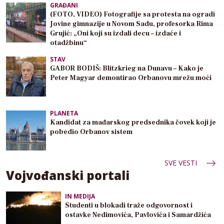
GRAĐANI
(FOTO, VIDEO) Fotografije sa protesta na ogradi
Jovine gimnazije u Novom Sadu, profesorka Rima
Grujić: „Oni koji su izdali decu – izdaće i
otadžbinu“
STAV
GABOR BODIŠ: Blitzkrieg na Dunavu – Kako je
Peter Magyar demontirao Orbanovu mrežu moći
PLANETA
Kandidat za mađarskog predsednika čovek koji je
pobedio Orbanov sistem
SVE VESTI
Vojvođanski portali
IN MEDIJA
Studenti u blokadi traže odgovornost i
ostavke Nedimovića, Pavlovića i Samardžića