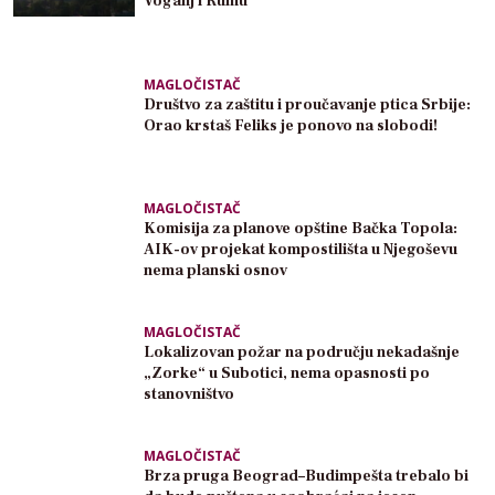
Voganj i Rumu
MAGLOČISTAČ
Društvo za zaštitu i proučavanje ptica Srbije:
Orao krstaš Feliks je ponovo na slobodi!
MAGLOČISTAČ
Komisija za planove opštine Bačka Topola:
AIK-ov projekat kompostilišta u Njegoševu
nema planski osnov
MAGLOČISTAČ
Lokalizovan požar na području nekadašnje
„Zorke“ u Subotici, nema opasnosti po
stanovništvo
MAGLOČISTAČ
Brza pruga Beograd–Budimpešta trebalo bi