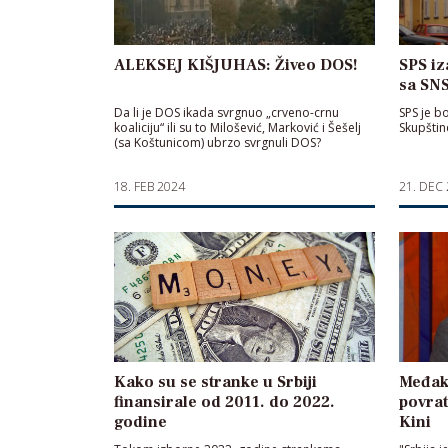
ALEKSEJ KIŠJUHAS: Živeo DOS!
SPS iz
sa SNS
Da li je DOS ikada svrgnuo „crveno-crnu
SPS je b
koaliciju“ ili su to Milošević, Marković i Šešelj
Skupštin
(sa Koštunicom) ubrzo svrgnuli DOS?
18. FEB 2024
21. DEC
Kako su se stranke u Srbiji
Međak:
finansirale od 2011. do 2022.
povrat
godine
Kini