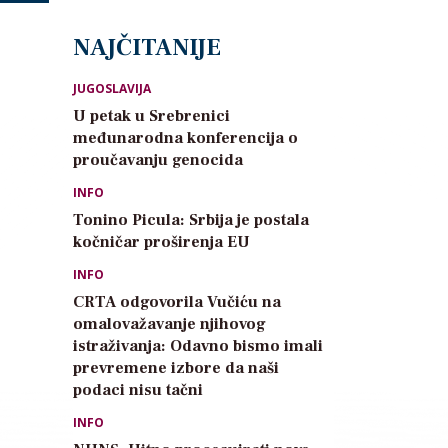
NAJČITANIJE
JUGOSLAVIJA
U petak u Srebrenici
međunarodna konferencija o
proučavanju genocida
INFO
Tonino Picula: Srbija je postala
kočničar proširenja EU
INFO
CRTA odgovorila Vučiću na
omalovažavanje njihovog
istraživanja: Odavno bismo imali
prevremene izbore da naši
podaci nisu tačni
INFO