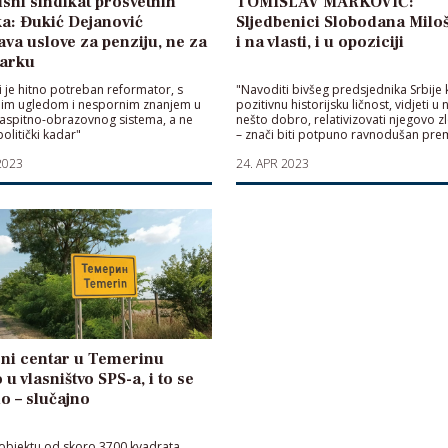
sni sindikat prosvetnih
TOMISLAV MARKOVIĆ:
a: Đukić Dejanović
Sljedbenici Slobodana Milo
ava uslove za penziju, ne za
i na vlasti, i u opoziciji
tarku
i je hitno potreban reformator, s
"Navoditi bivšeg predsjednika Srbije
nim ugledom i nespornim znanjem u
pozitivnu historijsku ličnost, vidjeti u
vaspitno-obrazovnog sistema, a ne
nešto dobro, relativizovati njegovo z
politički kadar"
– znači biti potpuno ravnodušan prem
miliona ljudi"
2023
24. APR 2023
rni centar u Temerinu
 u vlasništvo SPS-a, i to se
o – slučajno
 objektu od skoro 3700 kvadrata