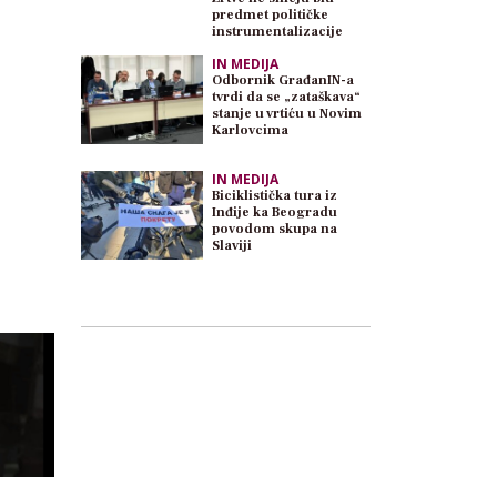
predmet političke
instrumentalizacije
IN MEDIJA
Odbornik GrađanIN-a
tvrdi da se „zataškava“
stanje u vrtiću u Novim
Karlovcima
IN MEDIJA
Biciklistička tura iz
Inđije ka Beogradu
povodom skupa na
Slaviji