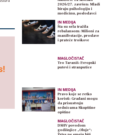
ušturu"
2026/27. završen: Mladi
biraju psihologiju i
medicinu, poslodavci
traže inženjere
IN MEDIJA
Šta su sela tražila
rebalansom: Milioni za
manifestacije, proslave
i prateće troškove
MAGLOČISTAČ
Teo Taraniš: Evropski
putevi i stranputice
IN MEDIJA
Pravo koje se retko
koristi: Građani mogu
da prisustvuju
sednicama Skupštine
opštine
MAGLOČISTAČ
DSHV povodom
godišnjice „Oluje“:
Žrtve ne smeju biti