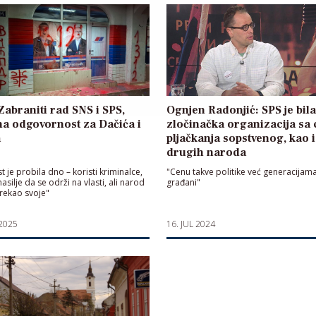
 Zabraniti rad SNS i SPS,
Ognjen Radonjić: SPS je bila
na odgovornost za Dačića i
zločinačka organizacija sa 
a
pljačkanja sopstvenog, kao i
drugih naroda
t je probila dno – koristi kriminalce,
"Cenu takve politike već generacijam
nasilje da se održi na vlasti, ali narod
građani"
 rekao svoje"
 2025
16. JUL 2024