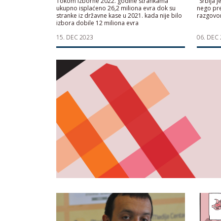
Tokom izborne 2022. godine strankama
"Srbija 
ukupno isplaćeno 26,2 miliona evra dok su
nego pre
stranke iz državne kase u 2021. kada nije bilo
razgovor
izbora dobile 12 miliona evra
15. DEC 2023
06. DEC