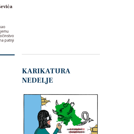
ševića
 kao
 njemu
ločinstvo
a patnji
KARIKATURA
NEDELJE