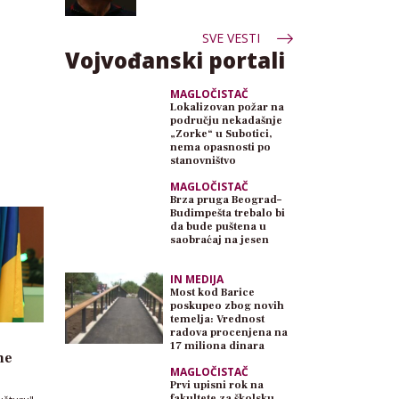
SVE VESTI
Vojvođanski portali
MAGLOČISTAČ
Lokalizovan požar na
području nekadašnje
„Zorke“ u Subotici,
nema opasnosti po
stanovništvo
MAGLOČISTAČ
Brza pruga Beograd–
Budimpešta trebalo bi
da bude puštena u
saobraćaj na jesen
IN MEDIJA
Most kod Barice
poskupeo zbog novih
temelja: Vrednost
radova procenjena na
17 miliona dinara
ne
MAGLOČISTAČ
Prvi upisni rok na
fakultete za školsku