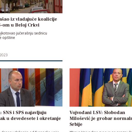
ašao iz vladajuće koalicije
-om u Beloj Crkvi
ojkotovao jučerašnju sednicu
e opštine
 2023
 SNS i SPS najavljuju
Vojvođani LSV: Slobodan
ak u devedesete i okretanje
Milošević je grobar normal
Srbije