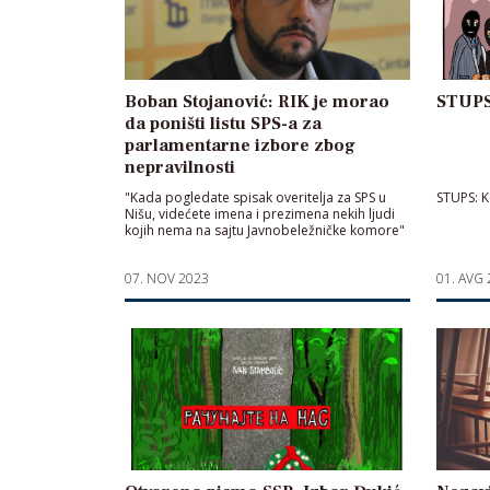
Boban Stojanović: RIK je morao
STUPS
da poništi listu SPS-a za
parlamentarne izbore zbog
nepravilnosti
"Kada pogledate spisak overitelja za SPS u
STUPS: K
Nišu, videćete imena i prezimena nekih ljudi
kojih nema na sajtu Javnobeležničke komore"
07. NOV 2023
01. AVG