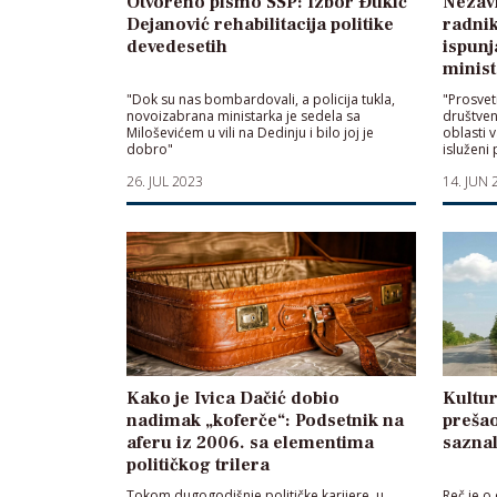
Otvoreno pismo SSP: Izbor Đukić
Nezavi
Dejanović rehabilitacija politike
radnik
devedesetih
ispunj
minis
"Dok su nas bombardovali, a policija tukla,
"Prosvet
novoizabrana ministarka je sedela sa
društve
Miloševićem u vili na Dedinju i bilo joj je
oblasti 
dobro"
isluženi 
26. JUL 2023
14. JUN 
Kako je Ivica Dačić dobio
Kultu
nadimak „koferče“: Podsetnik na
prešao
aferu iz 2006. sa elementima
saznal
političkog trilera
Tokom dugogodišnje političke karijere, u
Reč je o