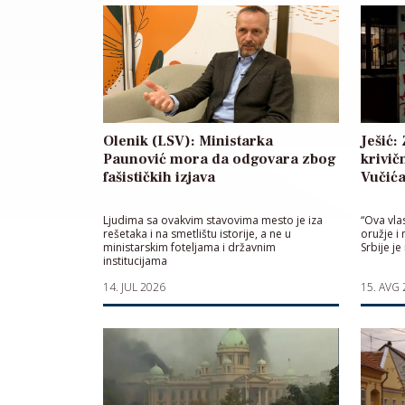
Olenik (LSV): Ministarka
Ješić:
Paunović mora da odgovara zbog
krivič
fašističkih izjava
Vučić
Ljudima sa ovakvim stavovima mesto je iza
“Ova vlas
rešetaka i na smetlištu istorije, a ne u
oružje i 
ministarskim foteljama i državnim
Srbije je
institucijama
14. JUL 2026
15. AVG