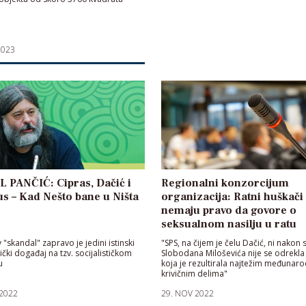
2023
 PANČIĆ: Cipras, Dačić i
Regionalni konzorcijum
Rus – Kad Nešto bane u Ništa
organizacija: Ratni huškači
nemaju pravo da govore o
seksualnom nasilju u ratu
 "skandal" zapravo je jedini istinski
"SPS, na čijem je čelu Dačić, ni nakon 
tički događaj na tzv. socijalističkom
Slobodana Miloševića nije se odrekla 
u
koja je rezultirala najtežim međunar
krivičnim delima"
 2022
29. NOV 2022