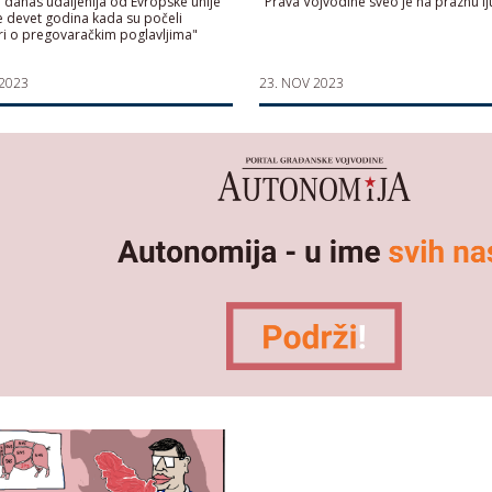
je danas udaljenija od Evropske unije
"Prava Vojvodine sveo je na praznu lj
 devet godina kada su počeli
i o pregovaračkim poglavljima"
 2023
23. NOV 2023