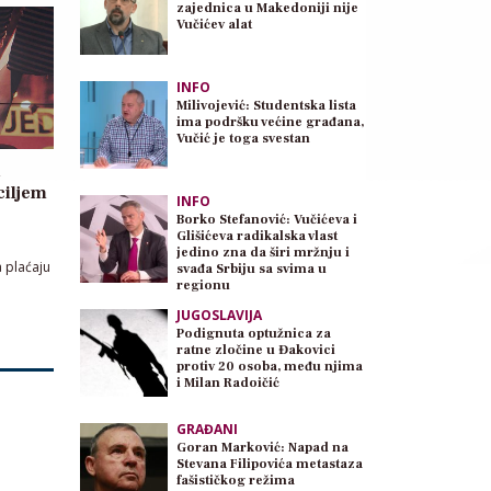
zajednica u Makedoniji nije
Vučićev alat
INFO
Milivojević: Studentska lista
ima podršku većine građana,
Vučić je toga svestan
ciljem
INFO
Borko Stefanović: Vučićeva i
Glišićeva radikalska vlast
jedino zna da širi mržnju i
a plaćaju
svađa Srbiju sa svima u
regionu
JUGOSLAVIJA
Podignuta optužnica za
ratne zločine u Đakovici
protiv 20 osoba, među njima
i Milan Radoičić
GRAĐANI
Goran Marković: Napad na
Stevana Filipovića metastaza
fašističkog režima