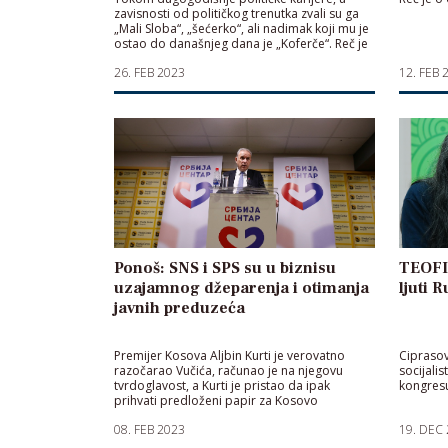
zavisnosti od političkog trenutka zvali su ga
„Mali Sloba“, „šećerko“, ali nadimak koji mu je
ostao do današnjeg dana je „Koferče“. Reč je
o Ivici Dačiću, lideru Socijalističke partije
26. FEB 2023
12. FEB 
Srbije, šefu diplomatije i prvom
potpredsedniku Vlade Srbije. Nadimak
„Koferče“ došao je kao posledica čuvene
afere „Kofer“, u kojoj je 2006. […]
Ponoš: SNS i SPS su u biznisu
TEOFIL
uzajamnog džeparenja i otimanja
ljuti 
javnih preduzeća
Premijer Kosova Aljbin Kurti je verovatno
Ciprasov
razočarao Vučića, računao je na njegovu
socijalis
tvrdoglavost, a Kurti je pristao da ipak
kongres
prihvati predloženi papir za Kosovo
08. FEB 2023
19. DEC