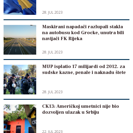
28. JUL 2023
Maskirani napadači razlupali stakla
na autobusu kod Grocke, unutra bili
navijači FK Rijeka
28. JUL 2023
MUP isplatio 17 milijardi od 2012. za
sudske kazne, penale i naknadu štete
28. JUL 2023
CK13: Američkoj umetnici nije bio
dozvoljen ulazak u Srbiju
22. JUL 2023