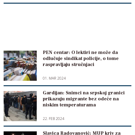
PEN centar: O lektiri ne može da
odlučuje sindikat policije, o tome
raspravljaju stručnjaci
01. MAR 2024
Gardijan: Snimci na srpskoj granici
prikazuju migrante bez odeće na
niskim temperaturama
22. FEB 2024
Slavica Radovanović: MUP kriv za