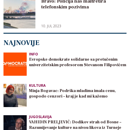
Bravo: Policija nas maltretira
telefonskim pozivima
10. JUL 2023
NAJNOVIJE
INFO
Evropske demokrate solidarne sa pretučenim
univerzitetskim profesorom Stevanom Filipovićem
KULTURA
Minja Bogavac: Podrška mladima imala cenu,
gospodo cenzori – kraj je kad mi kažemo
JUGOSLAVIJA
VAHIDIN PRELJEVIĆ: Dodikov strah od Bosne –
Razumijevanje kulture na nivou likova iz Turneje