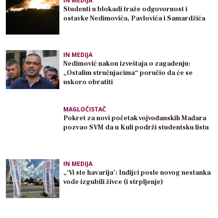
IN MEDIJA
Studenti u blokadi traže odgovornost i
ostavke Nedimovića, Pavlovića i Samardžića
IN MEDIJA
Nedimović nakon izveštaja o zagađenju:
„Ostalim stručnjacima“ poručio da će se
uskoro obratiti
MAGLOČISTAČ
Pokret za novi početak vojvođanskih Mađara
pozvao SVM da u Kuli podrži studentsku listu
IN MEDIJA
„‘Vi ste havarija’: Inđijci posle novog nestanka
vode izgubili živce (i strpljenje)