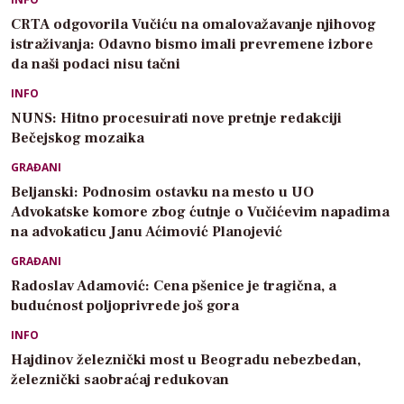
CRTA odgovorila Vučiću na omalovažavanje njihovog
istraživanja: Odavno bismo imali prevremene izbore
da naši podaci nisu tačni
INFO
NUNS: Hitno procesuirati nove pretnje redakciji
Bečejskog mozaika
GRAĐANI
Beljanski: Podnosim ostavku na mesto u UO
Advokatske komore zbog ćutnje o Vučićevim napadima
na advokaticu Janu Aćimović Planojević
GRAĐANI
Radoslav Adamović: Cena pšenice je tragična, a
budućnost poljoprivrede još gora
INFO
Hajdinov železnički most u Beogradu nebezbedan,
železnički saobraćaj redukovan