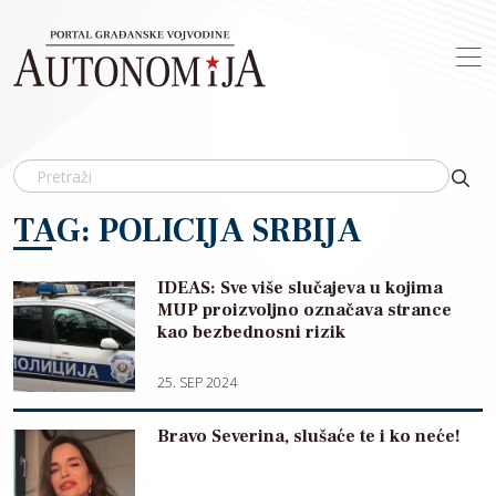
Skip to main content
TAG: POLICIJA SRBIJA
IDEAS: Sve više slučajeva u kojima
MUP proizvoljno označava strance
kao bezbednosni rizik
25. SEP 2024
Bravo Severina, slušaće te i ko neće!