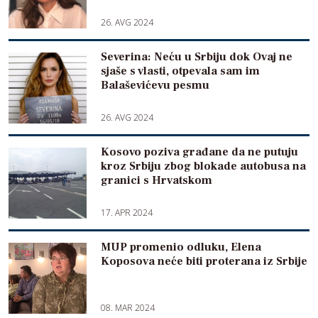
26. AVG 2024
Severina: Neću u Srbiju dok Ovaj ne
sjaše s vlasti, otpevala sam im
Balaševićevu pesmu
26. AVG 2024
Kosovo poziva građane da ne putuju
kroz Srbiju zbog blokade autobusa na
granici s Hrvatskom
17. APR 2024
MUP promenio odluku, Elena
Koposova neće biti proterana iz Srbije
08. MAR 2024