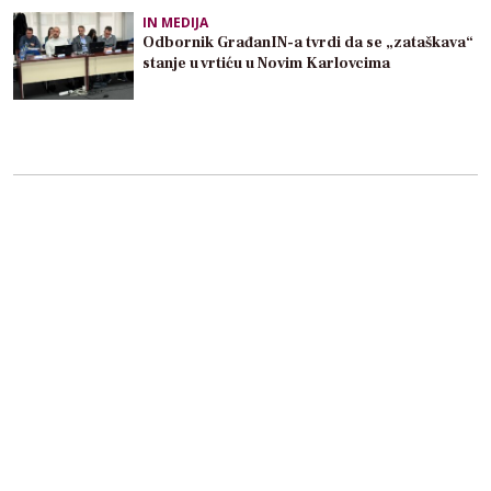
IN MEDIJA
Odbornik GrađanIN-a tvrdi da se „zataškava“
stanje u vrtiću u Novim Karlovcima