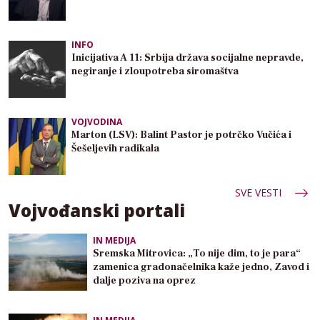
INFO
Inicijativa A 11: Srbija država socijalne nepravde,
negiranje i zloupotreba siromaštva
VOJVODINA
Marton (LSV): Balint Pastor je potrčko Vučića i
Šešeljevih radikala
SVE VESTI
Vojvođanski portali
IN MEDIJA
Sremska Mitrovica: „To nije dim, to je para“
zamenica gradonačelnika kaže jedno, Zavod i
dalje poziva na oprez