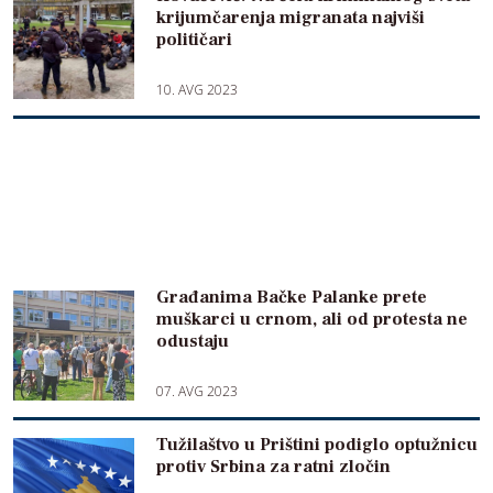
krijumčarenja migranata najviši
političari
10. AVG 2023
Građanima Bačke Palanke prete
muškarci u crnom, ali od protesta ne
odustaju
07. AVG 2023
Tužilaštvo u Prištini podiglo optužnicu
protiv Srbina za ratni zločin