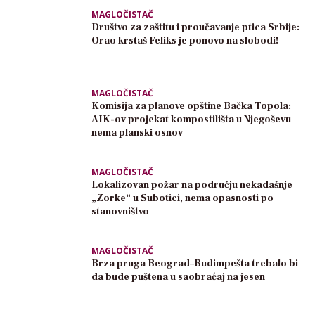
MAGLOČISTAČ
Društvo za zaštitu i proučavanje ptica Srbije:
Orao krstaš Feliks je ponovo na slobodi!
MAGLOČISTAČ
Komisija za planove opštine Bačka Topola:
AIK-ov projekat kompostilišta u Njegoševu
nema planski osnov
MAGLOČISTAČ
Lokalizovan požar na području nekadašnje
„Zorke“ u Subotici, nema opasnosti po
stanovništvo
MAGLOČISTAČ
Brza pruga Beograd–Budimpešta trebalo bi
da bude puštena u saobraćaj na jesen