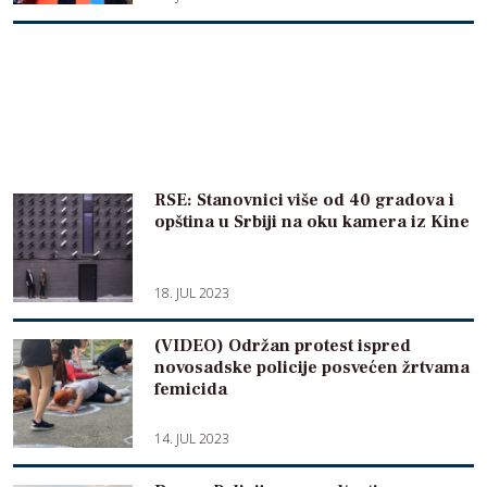
RSE: Stanovnici više od 40 gradova i
opština u Srbiji na oku kamera iz Kine
18. JUL 2023
(VIDEO) Održan protest ispred
novosadske policije posvećen žrtvama
femicida
14. JUL 2023