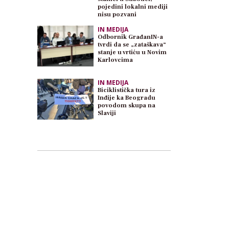
pojedini lokalni mediji
nisu pozvani
IN MEDIJA
Odbornik GrađanIN-a
tvrdi da se „zataškava“
stanje u vrtiću u Novim
Karlovcima
IN MEDIJA
Biciklistička tura iz
Inđije ka Beogradu
povodom skupa na
Slaviji