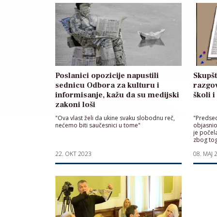
Poslanici opozicije napustili
Skupšt
sednicu Odbora za kulturu i
razgov
informisanje, kažu da su medijski
školi i
zakoni loši
"Ova vlast želi da ukine svaku slobodnu reč,
"Predsed
nećemo biti saučesnici u tome"
objasnio
je počel
zbog tog
moguće 
22. OKT 2023
08. MAJ 