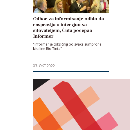
Odbor za informisanje odbio da
raspravlja o intervjuu sa
silovateljem, Ćuta pocepao
Informer
"Informer je toksičniji od svake sumprone
kiseline Rio Tinta"
03. OKT 2022