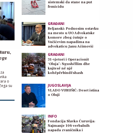
sistemski da stane na put
femicidu
GRAĐANI
Beljanski: Podnosim ostavku
na mesto u UO Advokatske
komore zbog ćutnje o
Vučićevim napadima na
advokaticu Janu Aćimović
Planojević
turu,
GRAĐANI
ege
31-vjetori i Operacionit
‘Oluja’: Ngushëllim dhe
kujtesë në një
 za
kohëpërbindëshash
ranka
vara o
JUGOSLAVIJA
čega su
ispraćeni
VLADO VURUŠIĆ: Deset istina
g odbora
o Oluji
anduro
,
e […]
INFO
Fondacija Slavko Ćuruvija:
Najmanje 106 verbalnih
napada zvaničnika i