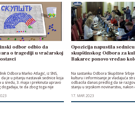
inski odbor odbio da
Opozicija napustila sednicu
ara o tragediji u vračarskoj
skupštinskog Odbora za kul
 ostavci
Bakarec ponovo vređao kol
nik Odbora Marko Atlagić, iz SNS,
Na sastanku Odbora Skupštine Srbije
 da je u pitanju nastavak sednice koja
kulturu i informisanje je vladajuća st
a u sredu, 3. maja i prekinuta upravo
odbacila danas predlog da se razgo
 događaja, te da zbog toga nije
stanju u srpskom novinarstvu, nakon 
dopunjavati dnevni red"
poslanici opozicije napustili sednicu 
2023
17. MAR 2023
uvredama zamenika predsednika to
Nebojše Bakareca. „Sram te bilo, pij
jedna, uputio si se napolje, pijanduro
sramota je da pijan dolaziš na sednic