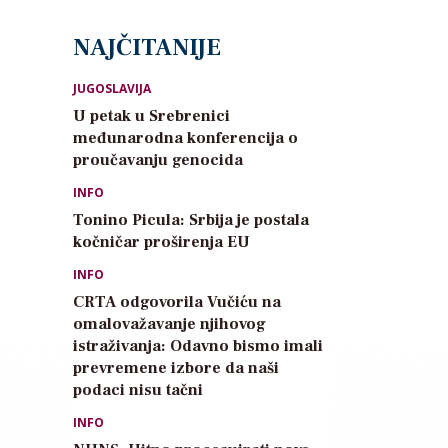
NAJČITANIJE
JUGOSLAVIJA
U petak u Srebrenici
međunarodna konferencija o
proučavanju genocida
INFO
Tonino Picula: Srbija je postala
kočničar proširenja EU
INFO
CRTA odgovorila Vučiću na
omalovažavanje njihovog
istraživanja: Odavno bismo imali
prevremene izbore da naši
podaci nisu tačni
INFO