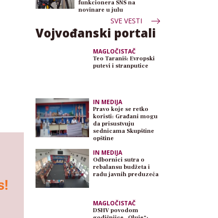
funkcionera SNS na
novinare u julu
SVE VESTI
Vojvođanski portali
MAGLOČISTAČ
Teo Taraniš: Evropski
putevi i stranputice
IN MEDIJA
Pravo koje se retko
koristi: Građani mogu
da prisustvuju
sednicama Skupštine
opštine
IN MEDIJA
Odbornici sutra o
rebalansu budžeta i
radu javnih preduzeća
MAGLOČISTAČ
DSHV povodom
godišnjice „Oluje“: