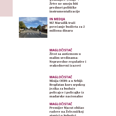
Žrtve ne smeju biti
predmet političke
instrumentalizacije
IN MEDIJA
MZ Maradik traži
povećanje budžeta za 2
miliona dinara
MAGLOČISTAČ
Život sa autizmom u
malim sredinama:
Nepravedne regulative i
svakodnevni izazovi
MAGLOČISTAČ
Misija OEBS-a u Srbiji:
Besplatan kurs srpskog
jezika za buduće
policajce i policajke iz
mađarske nacionalne
zajednice
MAGLOČISTAČ
Premijer Macut obišao
radove na Železničkoj
stanici u Subotici,