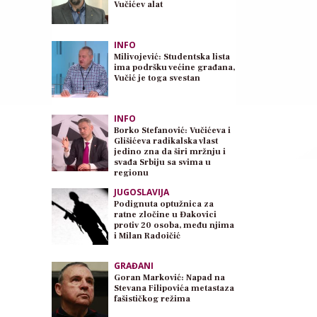
Vučićev alat
INFO
Milivojević: Studentska lista
ima podršku većine građana,
Vučić je toga svestan
INFO
Borko Stefanović: Vučićeva i
Glišićeva radikalska vlast
jedino zna da širi mržnju i
svađa Srbiju sa svima u
regionu
JUGOSLAVIJA
Podignuta optužnica za
ratne zločine u Đakovici
protiv 20 osoba, među njima
i Milan Radoičić
GRAĐANI
Goran Marković: Napad na
Stevana Filipovića metastaza
fašističkog režima