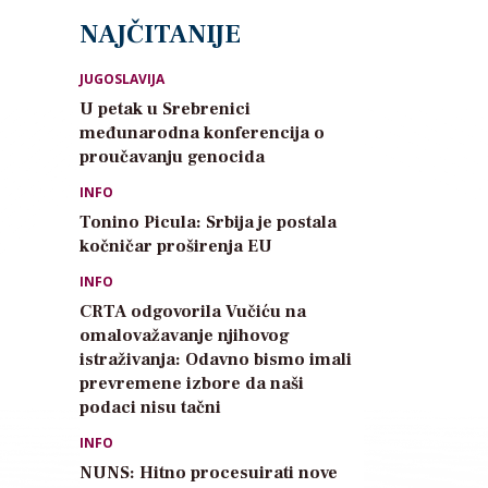
NAJČITANIJE
JUGOSLAVIJA
U petak u Srebrenici
međunarodna konferencija o
proučavanju genocida
INFO
Tonino Picula: Srbija je postala
kočničar proširenja EU
INFO
CRTA odgovorila Vučiću na
omalovažavanje njihovog
istraživanja: Odavno bismo imali
prevremene izbore da naši
podaci nisu tačni
INFO
NUNS: Hitno procesuirati nove