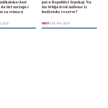
radikalska vlast
put u Republici Srpskoj: Na
 da širi mržnju i
šta Srbija troši milione iz
ju sa svima u
budžetske rezerve?
G 2026
INFO
06. AVG 2026