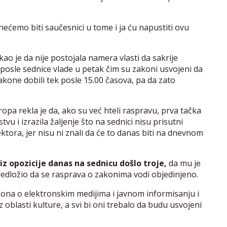
nećemo biti saučesnici u tome i ja ću napustiti ovu
ao je da nije postojala namera vlasti da sakrije
posle sednice vlade u petak čim su zakoni usvojeni da
akone dobili tek posle 15.00 časova, pa da zato
opa rekla je da, ako su već hteli raspravu, prva tačka
u i izrazila žaljenje što na sednici nisu prisutni
ektora, jer nisu ni znali da će to danas biti na dnevnom
z opozicije danas na sednicu došlo troje,
da mu je
predložio da se rasprava o zakonima vodi objedinjeno.
ona o elektronskim medijima i javnom informisanju i
oblasti kulture, a svi bi oni trebalo da budu usvojeni