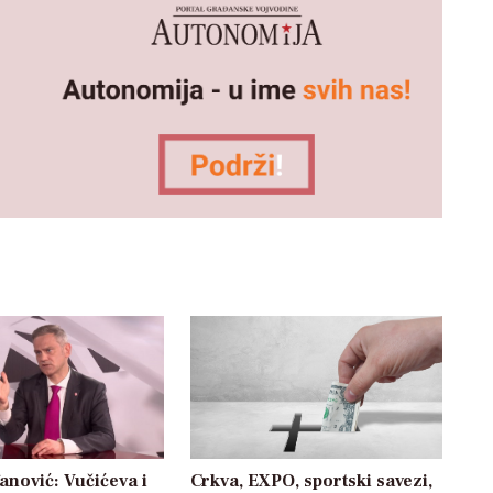
anović: Vučićeva i
Crkva, EXPO, sportski savezi,