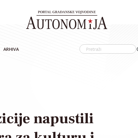
ARHIVA
icije napustili
a za kulturu i