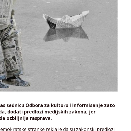
nas sednicu Odbora za kulturu i informisanje zato
a, dodati predlozi medijskih zakona, jer
e ozbiljnija rasprava.
emokratske stranke rekla je da su zakonski predlozi