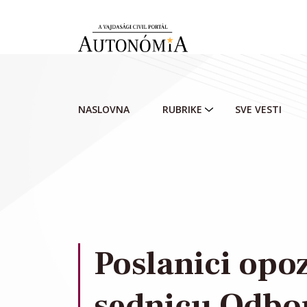
Skip to main content
NASLOVNA
RUBRIKE
SVE VESTI
Poslanici opoz
sednicu Odbor