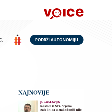
PODRŽI AUTONOMIJU
NAJNOVIJE
JUGOSLAVIJA
Kostreš (LSV): Srpska
zajednica u Makedoniji nije