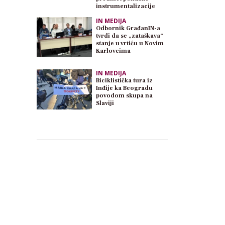
instrumentalizacije
IN MEDIJA
Odbornik GrađanIN-a
tvrdi da se „zataškava“
stanje u vrtiću u Novim
Karlovcima
IN MEDIJA
Biciklistička tura iz
Inđije ka Beogradu
povodom skupa na
Slaviji