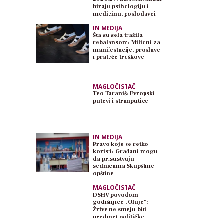
biraju psihologiju i
medicinu, poslodavci
traže inženjere
IN MEDIJA
Šta su sela tražila
rebalansom: Milioni za
manifestacije, proslave
i prateće troškove
MAGLOČISTAČ
Teo Taraniš: Evropski
putevi i stranputice
IN MEDIJA
Pravo koje se retko
koristi: Građani mogu
da prisustvuju
sednicama Skupštine
opštine
MAGLOČISTAČ
DSHV povodom
godišnjice „Oluje“:
Žrtve ne smeju biti
predmet političke