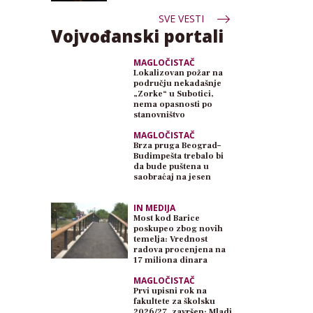
SVE VESTI
Vojvođanski portali
MAGLOČISTAČ
Lokalizovan požar na
području nekadašnje
„Zorke“ u Subotici,
nema opasnosti po
stanovništvo
MAGLOČISTAČ
Brza pruga Beograd–
Budimpešta trebalo bi
da bude puštena u
saobraćaj na jesen
IN MEDIJA
Most kod Barice
poskupeo zbog novih
temelja: Vrednost
radova procenjena na
17 miliona dinara
MAGLOČISTAČ
Prvi upisni rok na
fakultete za školsku
2026/27. završen: Mladi