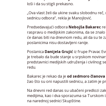
loši i da su stigli prekasno.
„Ova vlast želi da ukine svaku slobodnu reč, 
sednicu odbora“, rekla je Manojlović.
Predsedavajući odbora
Nebojša Bakarec
rek
raspravu o medijskim zakonima, da se znalo 
će danas biti na dnevnom redu, ali da su te z
poslanicima nisu dostavljeni ranije.
Poslanica
Danijela Grujić
iz frupe Pravac Evr
je trebalo da bude stanje u srpskom novinarstv
predstavnici medijskih udruženja i civilnog s
redu.
Bakarec je rekao da je
od sedmoro članova i
žao što su oni napustili sednicu, a zatim je 
Na dnevni red danas su ubačeni predlozi zak
medijima, kao i dva sporazuma sa Turskom iz 
na narednoj sednici Skupštine.