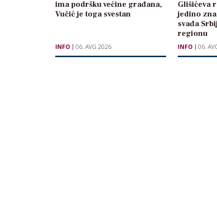
ima podršku većine građana,
Glišićeva 
Vučić je toga svestan
jedino zna
svađa Srbi
regionu
INFO
06. AVG 2026
INFO
06. AV