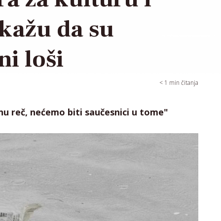
 kažu da su
i loši
< 1
min čitanja
nu reč, nećemo biti saučesnici u tome"