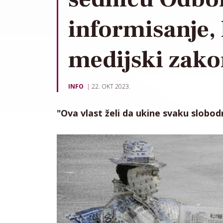
informisanje,
medijski zakon
INFO
22. OKT 2023.
"Ova vlast želi da ukine svaku slobod