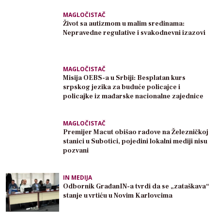
MAGLOČISTAČ
Život sa autizmom u malim sredinama:
Nepravedne regulative i svakodnevni izazovi
MAGLOČISTAČ
Misija OEBS-a u Srbiji: Besplatan kurs
srpskog jezika za buduće policajce i
policajke iz mađarske nacionalne zajednice
MAGLOČISTAČ
Premijer Macut obišao radove na Železničkoj
stanici u Subotici, pojedini lokalni mediji nisu
pozvani
IN MEDIJA
Odbornik GrađanIN-a tvrdi da se „zataškava“
stanje u vrtiću u Novim Karlovcima