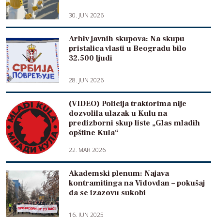
30. JUN 2026
Arhiv javnih skupova: Na skupu
pristalica vlasti u Beogradu bilo
32.500 ljudi
28. JUN 2026
(VIDEO) Policija traktorima nije
dozvolila ulazak u Kulu na
predizborni skup liste „Glas mladih
opštine Kula“
22. MAR 2026
Akademski plenum: Najava
kontramitinga na Vidovdan – pokušaj
da se izazovu sukobi
16. JUN 2025