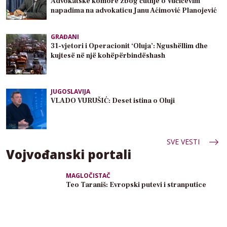
Advokatske komore zbog ćutnje o Vučićevim
napadima na advokaticu Janu Aćimović Planojević
GRAĐANI
31-vjetori i Operacionit ‘Oluja’: Ngushëllim dhe
kujtesë në një kohëpërbindëshash
JUGOSLAVIJA
VLADO VURUŠIĆ: Deset istina o Oluji
SVE VESTI
Vojvođanski portali
MAGLOČISTAČ
Teo Taraniš: Evropski putevi i stranputice