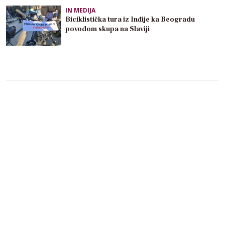
IN MEDIJA
Biciklistička tura iz Inđije ka Beogradu
povodom skupa na Slaviji