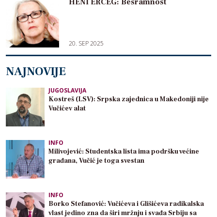
HENI ERCEG: Besramnost
20. SEP 2025
NAJNOVIJE
JUGOSLAVIJA
Kostreš (LSV): Srpska zajednica u Makedoniji nije
Vučićev alat
INFO
Milivojević: Studentska lista ima podršku većine
građana, Vučić je toga svestan
INFO
Borko Stefanović: Vučićeva i Glišićeva radikalska
vlast jedino zna da širi mržnju i svađa Srbiju sa