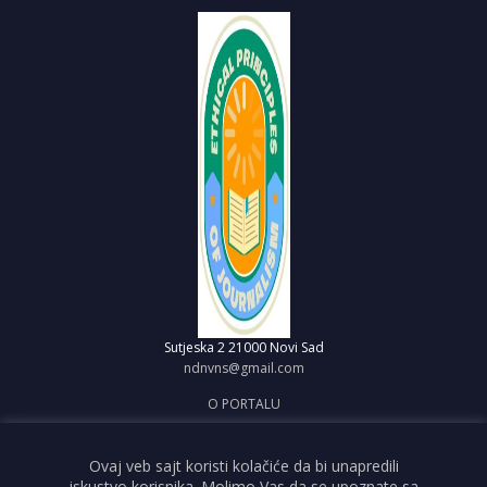
Sutjeska 2
21000 Novi Sad
ndnvns@gmail.com
O PORTALU
IMPRESUM
OBJAVI VEST
Ovaj veb sajt koristi kolačiće da bi unapredili
iskustvo korisnika. Molimo Vas da se upoznate sa