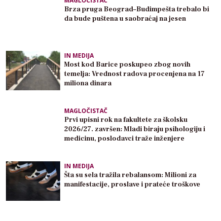
MAGLOČISTAČ
Brza pruga Beograd–Budimpešta trebalo bi
da bude puštena u saobraćaj na jesen
IN MEDIJA
Most kod Barice poskupeo zbog novih
temelja: Vrednost radova procenjena na 17
miliona dinara
MAGLOČISTAČ
Prvi upisni rok na fakultete za školsku
2026/27. završen: Mladi biraju psihologiju i
medicinu, poslodavci traže inženjere
IN MEDIJA
Šta su sela tražila rebalansom: Milioni za
manifestacije, proslave i prateće troškove