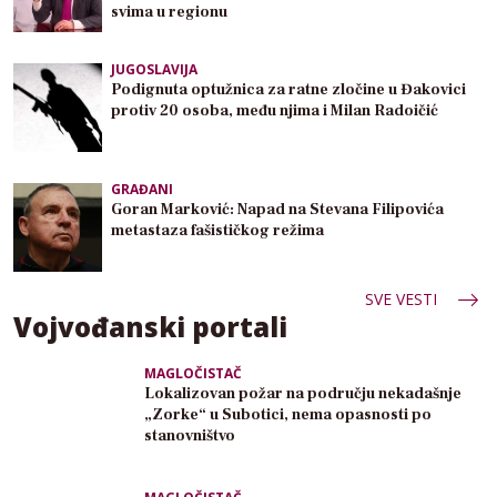
svima u regionu
JUGOSLAVIJA
Podignuta optužnica za ratne zločine u Đakovici
protiv 20 osoba, među njima i Milan Radoičić
GRAĐANI
Goran Marković: Napad na Stevana Filipovića
metastaza fašističkog režima
SVE VESTI
Vojvođanski portali
MAGLOČISTAČ
Lokalizovan požar na području nekadašnje
„Zorke“ u Subotici, nema opasnosti po
stanovništvo