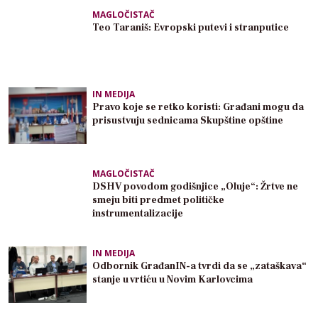
MAGLOČISTAČ
Teo Taraniš: Evropski putevi i stranputice
IN MEDIJA
Pravo koje se retko koristi: Građani mogu da
prisustvuju sednicama Skupštine opštine
MAGLOČISTAČ
DSHV povodom godišnjice „Oluje“: Žrtve ne
smeju biti predmet političke
instrumentalizacije
IN MEDIJA
Odbornik GrađanIN-a tvrdi da se „zataškava“
stanje u vrtiću u Novim Karlovcima