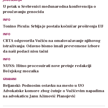
U petak u Srebrenici međunarodna konferencija o
proučavanju genocida
INFO
Tonino Picula: Srbija je postala kočničar proširenja EU
INFO
CRTA odgovorila Vučiću na omalovažavanje njihovog
istraživanja: Odavno bismo imali prevremene izbore
da naši podaci nisu tačni
INFO
NUNS: Hitno procesuirati nove pretnje redakciji
Bečejskog mozaika
GRAĐANI
Beljanski: Podnosim ostavku na mesto u UO
Advokatske komore zbog ćutnje o Vučićevim napadima
na advokaticu Janu Aćimović Planojević