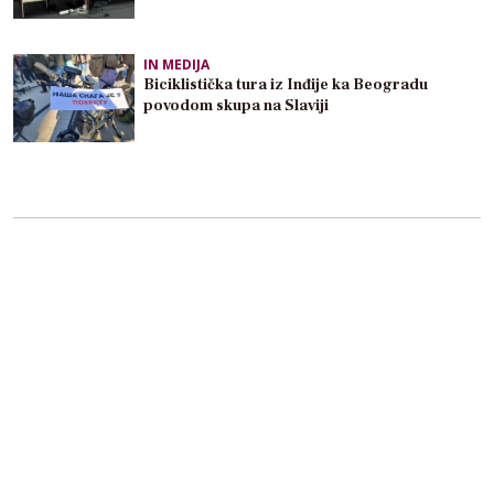
IN MEDIJA
Biciklistička tura iz Inđije ka Beogradu
povodom skupa na Slaviji