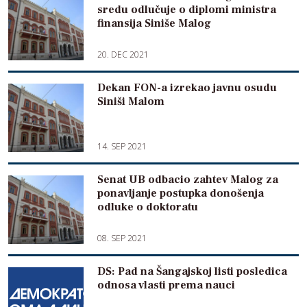
sredu odlučuje o diplomi ministra
finansija Siniše Malog
20. DEC 2021
Dekan FON-a izrekao javnu osudu
Siniši Malom
14. SEP 2021
Senat UB odbacio zahtev Malog za
ponavljanje postupka donošenja
odluke o doktoratu
08. SEP 2021
DS: Pad na Šangajskoj listi posledica
odnosa vlasti prema nauci