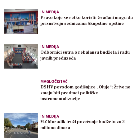
IN MEDIJA
Pravo koje se retko koristi: Građani mogu da
prisustvuju sednicama Skupštine opštine
IN MEDIJA
Odbornici sutra o rebalansu budžeta i radu
javnih preduzeća
MAGLOČISTAČ
DSHV povodom godišnjice „Oluje“: Žrtve ne
smeju biti predmet političke
instrumentalizacije
IN MEDIJA
MZ Maradik traži povećanje budžeta za 2
miliona dinara