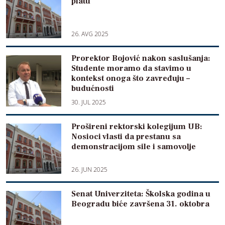
platu
26. AVG 2025
Prorektor Bojović nakon saslušanja:
Studente moramo da stavimo u
kontekst onoga što zavređuju –
budućnosti
30. JUL 2025
Prošireni rektorski kolegijum UB:
Nosioci vlasti da prestanu sa
demonstracijom sile i samovolje
26. JUN 2025
Senat Univerziteta: Školska godina u
Beogradu biće završena 31. oktobra