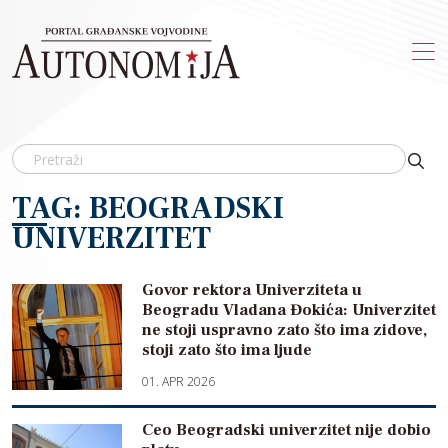
Skip to main content
TAG: BEOGRADSKI
UNIVERZITET
Govor rektora Univerziteta u
Beogradu Vladana Đokića: Univerzitet
ne stoji uspravno zato što ima zidove,
stoji zato što ima ljude
01. APR 2026
Ceo Beogradski univerzitet nije dobio