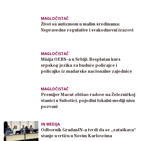
MAGLOČISTAČ
Život sa autizmom u malim sredinama:
Nepravedne regulative i svakodnevni izazovi
MAGLOČISTAČ
Misija OEBS-a u Srbiji: Besplatan kurs
srpskog jezika za buduće policajce i
policajke iz mađarske nacionalne zajednice
MAGLOČISTAČ
Premijer Macut obišao radove na Železničkoj
stanici u Subotici, pojedini lokalni mediji nisu
pozvani
IN MEDIJA
Odbornik GrađanIN-a tvrdi da se „zataškava“
stanje u vrtiću u Novim Karlovcima