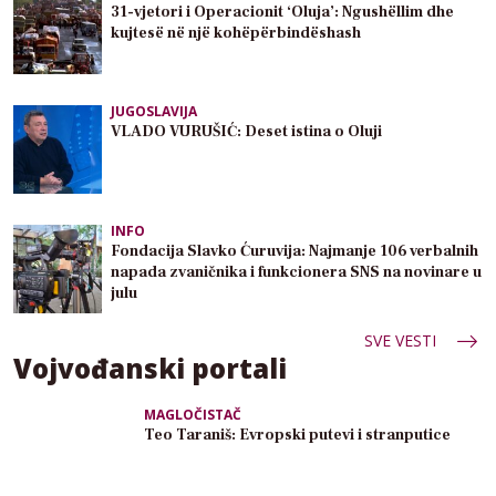
31-vjetori i Operacionit ‘Oluja’: Ngushëllim dhe
kujtesë në një kohëpërbindëshash
JUGOSLAVIJA
VLADO VURUŠIĆ: Deset istina o Oluji
INFO
Fondacija Slavko Ćuruvija: Najmanje 106 verbalnih
napada zvaničnika i funkcionera SNS na novinare u
julu
SVE VESTI
Vojvođanski portali
MAGLOČISTAČ
Teo Taraniš: Evropski putevi i stranputice