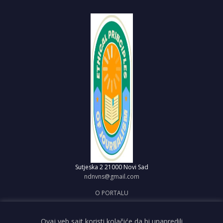
Sutjeska 2
21000 Novi Sad
ndnvns@gmail.com
O PORTALU
IMPRESUM
OBJAVI VEST
Ovaj veb sajt koristi kolačiće da bi unapredili