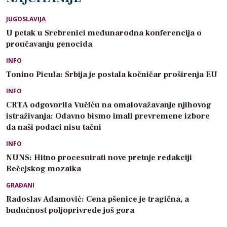
JUGOSLAVIJA
U petak u Srebrenici međunarodna konferencija o
proučavanju genocida
INFO
Tonino Picula: Srbija je postala kočničar proširenja EU
INFO
CRTA odgovorila Vučiću na omalovažavanje njihovog
istraživanja: Odavno bismo imali prevremene izbore
da naši podaci nisu tačni
INFO
NUNS: Hitno procesuirati nove pretnje redakciji
Bečejskog mozaika
GRAĐANI
Radoslav Adamović: Cena pšenice je tragična, a
budućnost poljoprivrede još gora