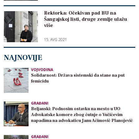
Rektorka: Očekivan pad BU na
Šangajskoj listi, druge zemlje ulažu
više
15. AVG 2021
NAJNOVIJE
VOJVODINA
Solidarnost: Država sistemski da stane na put
femicidu
GRAĐANI
Beljanski: Podnosim ostavku na mesto u UO
Advokatske komore zbog ćutnje o Vučićevim
napadima na advokaticu Janu Aćimović Planojević
GRAĐANI