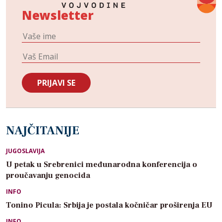
Newsletter
NAJČITANIJE
JUGOSLAVIJA
U petak u Srebrenici međunarodna konferencija o
proučavanju genocida
INFO
Tonino Picula: Srbija je postala kočničar proširenja EU
INFO