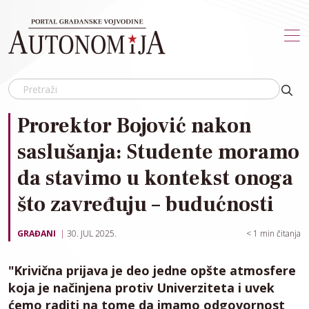
Skip to main content
Prorektor Bojović nakon
saslušanja: Studente moramo
da stavimo u kontekst onoga
što zavređuju – budućnosti
GRAĐANI
30. JUL 2025.
< 1
min čitanja
"Krivična prijava je deo jedne opšte atmosfere
koja je načinjena protiv Univerziteta i uvek
ćemo raditi na tome da imamo odgovornost