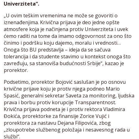
Univerziteta“.
„U ovim teškim vremenima ne može se govoriti o
iznenađenjima. Krivična prijava je deo jedne opšte
atmosfere koja je načinjena protiv Univerziteta i uvek
ćemo raditi na tome da imamo odgovornost za ono što
činimo i podršku koju dajemo, moralu i vrednosti…
Onoga što BU predstavlja – ideja da se sačuva
tolerancija i da studente stavimo u kontekst onoga što
zavređuju, sa stanoviša budućnosti Srbije“, kazao je
prorektor.
Podsetimo, prorektor Bojović saslušan je po osnovu
krivične prijave koju je protiv njega podneo Mario
Spasić, generalni sekretar Saveta za monitoring, ljudska
prava i borbu protiv korupcije Transparentnost.
Krivična prijava podneta je i protiv rektora Vladimira
Đokića, prorektorke za finansije Zorice Vujić i
prorektora za nastavu Dejana Filipovića, zbog
„zloupotrebe službenog položaja i nesavesnog rada u
službi“.