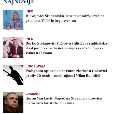
NAJNOVIJE
INFO
Milivojević: Studentska lista ima podršku većine
građana, Vučić je toga svestan
INFO
Borko Stefanović: Vučićeva i Glišićeva radikalska
vlast jedino zna da širi mržnju i svađa Srbiju sa
svima u regionu
JUGOSLAVIJA
Podignuta optužnica za ratne zločine u Đakovici
protiv 20 osoba, među njima i Milan Radoičić
GRAĐANI
Goran Marković: Napad na Stevana Filipovića
metastaza fašističkog režima