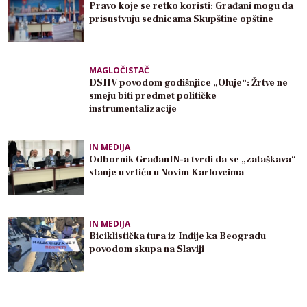
Pravo koje se retko koristi: Građani mogu da
prisustvuju sednicama Skupštine opštine
MAGLOČISTAČ
DSHV povodom godišnjice „Oluje“: Žrtve ne
smeju biti predmet političke
instrumentalizacije
IN MEDIJA
Odbornik GrađanIN-a tvrdi da se „zataškava“
stanje u vrtiću u Novim Karlovcima
IN MEDIJA
Biciklistička tura iz Inđije ka Beogradu
povodom skupa na Slaviji