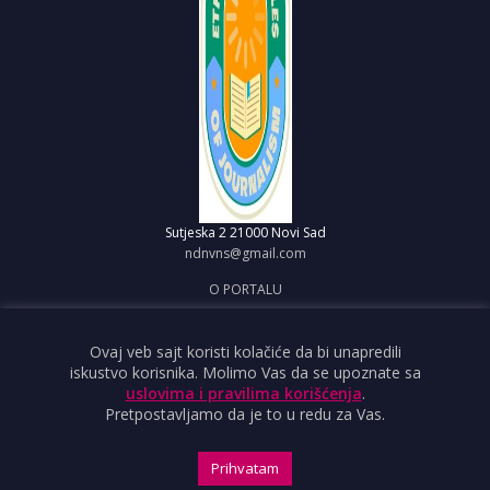
Sutjeska 2
21000 Novi Sad
ndnvns@gmail.com
O PORTALU
IMPRESUM
OBJAVI VEST
Ovaj veb sajt koristi kolačiće da bi unapredili
iskustvo korisnika. Molimo Vas da se upoznate sa
USLOVI KORIŠĆENJA
uslovima i pravilima korišćenja
.
Pretpostavljamo da je to u redu za Vas.
Prihvatam