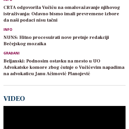
CRTA odgovorila Vučiću na omalovažavanje njihovog
istraživanja: Odavno bismo imali prevremene izbore
da naši podaci nisu tačni
INFO
NUNS: Hitno procesuirati nove pretnje redakciji
Bečejskog mozaika
GRAĐANI
Beljanski: Podnosim ostavku na mesto u UO
Advokatske komore zbog ćutnje o Vučićevim napadima
na advokaticu Janu Aćimović Planojević
VIDEO