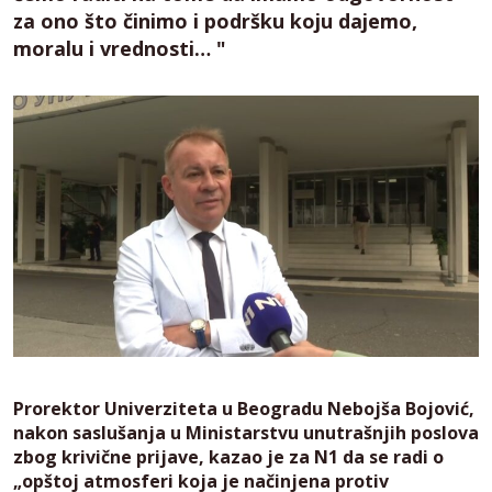
za ono što činimo i podršku koju dajemo,
moralu i vrednosti… "
Prorektor Univerziteta u Beogradu Nebojša Bojović,
nakon saslušanja u Ministarstvu unutrašnjih poslova
zbog krivične prijave, kazao je za N1 da se radi o
„opštoj atmosferi koja je načinjena protiv