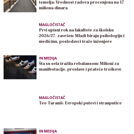
temelja: Vrednost radova procenjena na 17
miliona dinara
MAGLOČISTAČ
Prvi upisni rok na fakultete za školsku
2026/27. završen: Mladi biraju psihologiju i
medicinu, poslodavci traže inženjere
IN MEDIJA
Šta su sela tražila rebalansom: Milioni za
manifestacije, proslave i prateće troškove
MAGLOČISTAČ
Teo Taraniš: Evropski putevi i stranputice
IN MEDIJA