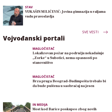
STAV
VUKAŠIN MILIĆEVIĆ: Jovina gimnazija u raljama
vudu pravoslavlja
SVE VESTI
Vojvođanski portali
MAGLOČISTAČ
Lokalizovan požar na području nekadašnje
„Zorke“ u Subotici, nema opasnosti po
stanovništvo
MAGLOČISTAČ
Brza pruga Beograd–Budimpešta trebalo bi
da bude puštena u saobraćaj na jesen
IN MEDIJA
Most kod Barice poskupeo zbog novih