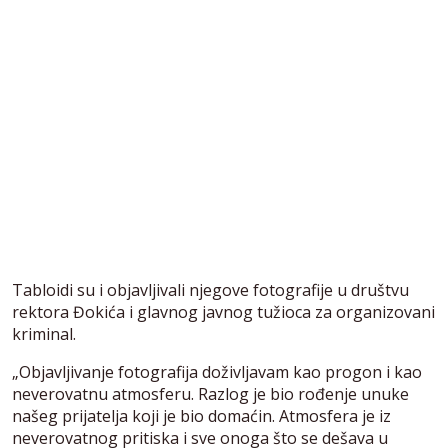
Tabloidi su i objavljivali njegove fotografije u društvu
rektora Đokića i glavnog javnog tužioca za organizovani
kriminal.
„Objavljivanje fotografija doživljavam kao progon i kao
neverovatnu atmosferu. Razlog je bio rođenje unuke
našeg prijatelja koji je bio domaćin. Atmosfera je iz
neverovatnog pritiska i sve onoga što se dešava u