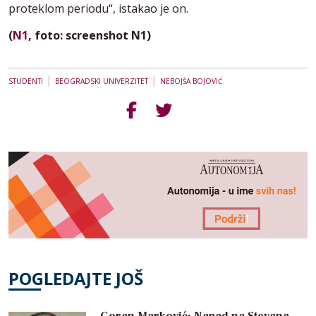
proteklom periodu“, istakao je on.
(
N1
, foto: screenshot N1)
|
|
STUDENTI
BEOGRADSKI UNIVERZITET
NEBOJŠA BOJOVIĆ
POGLEDAJTE JOŠ
Goran Marković: Napad na Stevana