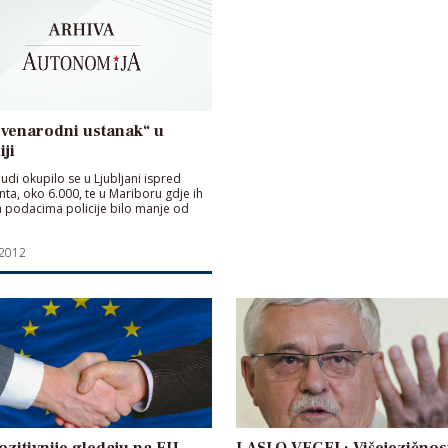
svenarodni ustanak“ u
iji
judi okupilo se u Ljubljani ispred
ta, oko 6.000, te u Mariboru gdje ih
 podacima policije bilo manje od
 2012
ozitivnije gledaju na EU
LASLO VEGEL: Višejezičnost