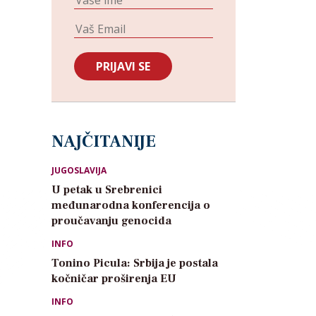
NAJČITANIJE
JUGOSLAVIJA
U petak u Srebrenici
međunarodna konferencija o
proučavanju genocida
INFO
Tonino Picula: Srbija je postala
kočničar proširenja EU
INFO