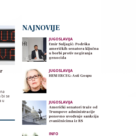
NAJNOVIJE
JUGOSLAVIJA
Emir Suljagić: Podrška
američkih senatora ključna
u borbi protiv negiranja
genocida
ar
JUGOSLAVIJA
HENI ERCEG: Asti Gospu
 na
 bi se
a u
JUGOSLAVIJA
Američki senatori traže od
Trumpove administracije
ponovno uvođenje sankcija
zvaničnicima iz RS
INFO