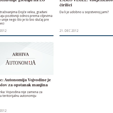
ćirilici
traživanjima Dojče velea, građani
Da li je udobno u sopstvenoj jami?
maju pozitivniji odnos prema ciljevima
 unije nego što je to bio slučaj pre
eci
 2012
21. DEC 2012
: Autonomija Vojvodine je
slov za opstanak manjina
ka: Vojvodina nije zamena za
 teritorijalnu autonomiju
 2012