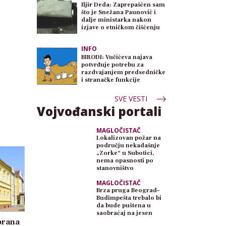
Iljir Deda: Zaprepašćen sam
što je Snežana Paunović i
dalje ministarka nakon
izjave o etničkom čišćenju
INFO
BIRODI: Vučićeva najava
potvrđuje potrebu za
razdvajanjem predsedničke
i stranačke funkcije
SVE VESTI
Vojvođanski portali
MAGLOČISTAČ
Lokalizovan požar na
području nekadašnje
„Zorke“ u Subotici,
nema opasnosti po
stanovništvo
MAGLOČISTAČ
Brza pruga Beograd–
Budimpešta trebalo bi
da bude puštena u
saobraćaj na jesen
brana