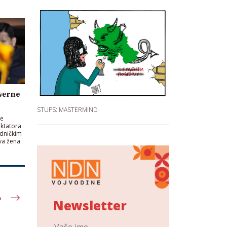
verne
STUPS: MASTERMIND
će
iktatora
dničkim
rva žena
A
Newsletter