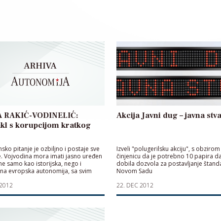
 RAKIĆ-VODINELIĆ:
Akcija Javni dug – javna stv
kl s korupcijom kratkog
sko pitanje je ozbiljno i postaje sve
Izveli "polugerilsku akciju", s obzirom
je. Vojvodina mora imati jasno uređen
činjenicu da je potrebno 10 papira da
ne samo kao istorijska, nego i
dobila dozvola za postavljanje štand
na evropska autonomija, sa svim
Novom Sadu
jima kakva te autonomije obično
 2012
22. DEC 2012