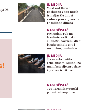
IN MEDIJA
Most kod Barice
ija DS,
poskupeo zbog novih
temelja: Vrednost
radova procenjena na
17 miliona dinara
MAGLOČISTAČ
Prvi upisni rok na
fakultete za školsku
2026/27. završen: Mladi
biraju psihologiju i
medicinu, poslodavci
traže inženjere
IN MEDIJA
Šta su sela tražila
rebalansom: Milioni za
manifestacije, proslave
i prateće troškove
MAGLOČISTAČ
Teo Taraniš: Evropski
putevi i stranputice