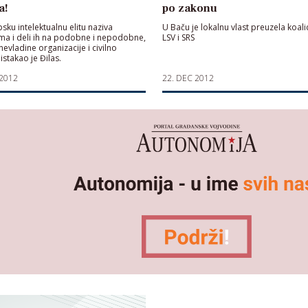
a!
po zakonu
psku intelektualnu elitu naziva
U Baču je lokalnu vlast preuzela koalic
ima i deli ih na podobne i nepodobne,
LSV i SRS
evladine organizacije i civilno
istakao je Đilas.
 2012
22. DEC 2012