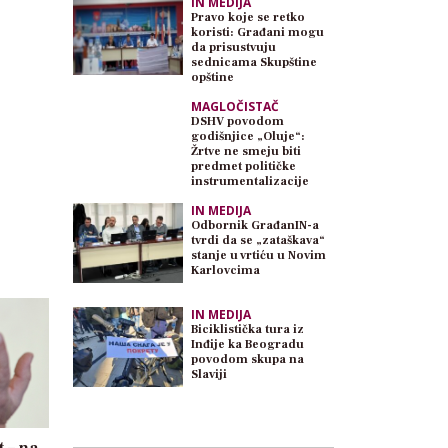
IN MEDIJA
Pravo koje se retko
koristi: Građani mogu
da prisustvuju
sednicama Skupštine
opštine
MAGLOČISTAČ
DSHV povodom
godišnjice „Oluje“:
Žrtve ne smeju biti
predmet političke
instrumentalizacije
IN MEDIJA
Odbornik GrađanIN-a
tvrdi da se „zataškava“
stanje u vrtiću u Novim
Karlovcima
IN MEDIJA
Biciklistička tura iz
Inđije ka Beogradu
povodom skupa na
Slaviji
 – na