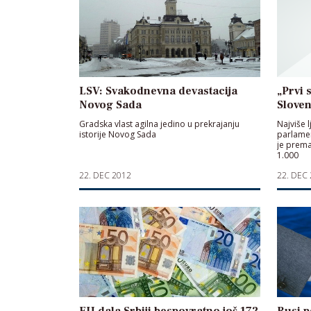
LSV: Svakodnevna devastacija
„Prvi 
Novog Sada
Sloven
Gradska vlast agilna jedino u prekrajanju
Najviše l
istorije Novog Sada
parlamen
je prema
1.000
22. DEC 2012
22. DEC
EU dala Srbiji bespovratno još 172
Rusi p