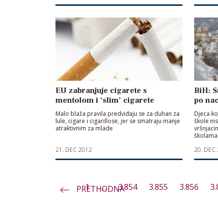
EU zabranjuje cigarete s
BiH: S
mentolom i ‘slim’ cigarete
po na
Malo blaža pravila predviđaju se za duhan za
Djeca ko
lule, cigare i cigarillose, jer se smatraju manje
škole nis
atraktivnim za mlade
vršnjaci
školama 
sastav, 
21. DEC 2012
20. DEC
1
…
3.854
3.855
3.856
3.
PRETHODNA