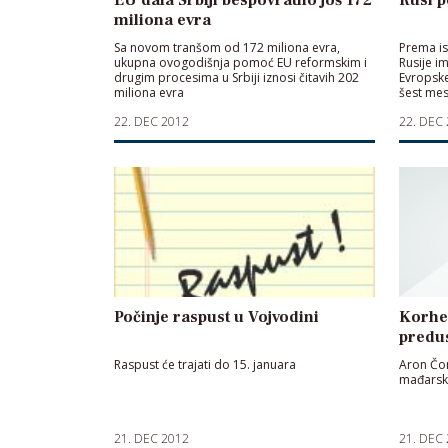
miliona evra
Sa novom tranšom od 172 miliona evra,
Prema is
ukupna ovogodišnja pomoć EU reformskim i
Rusije i
drugim procesima u Srbiji iznosi čitavih 202
Evropske
miliona evra
šest mes
22. DEC 2012
22. DEC
Počinje raspust u Vojvodini
Korhec
predu
Raspust će trajati do 15. januara
Aron Čon
mađarsku
21. DEC 2012
21. DEC