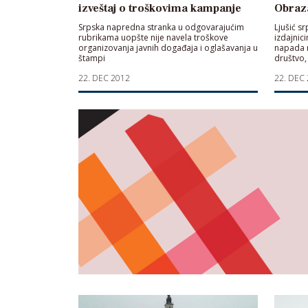
izveštaj o troškovima kampanje
Obraz
Srpska napredna stranka u odgovarajućim
Ljušić sr
rubrikama uopšte nije navela troškove
izdajnic
organizovanja javnih događaja i oglašavanja u
napada n
štampi
društvo, 
22. DEC 2012
22. DEC