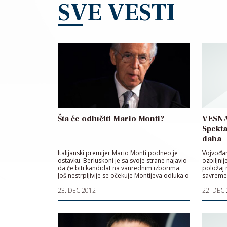
SVE VESTI
Šta će odlučiti Mario Monti?
VESNA
Spekta
daha
Italijanski premijer Mario Monti podneo je
Vojvođan
ostavku. Berluskoni je sa svoje strane najavio
ozbiljni
da će biti kandidat na vanrednim izborima.
položaj 
Još nestrpljivije se očekuje Montijeva odluka o
savreme
tome da li će se kandidovati
ovlašćen
23. DEC 2012
22. DEC
uživaju