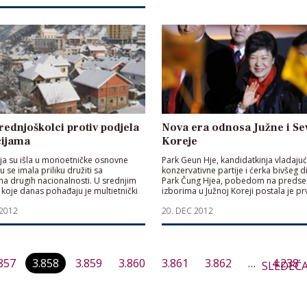
rednjoškolci protiv podjela
Nova era odnosa Južne i Se
cijama
Koreje
ja su išla u monoetničke osnovne
Park Geun Hje, kandidatkinja vladaju
u se imala priliku družiti sa
konzervativne partije i ćerka bivšeg d
ma drugih nacionalnosti. U srednjim
Park Čung Hjea, pobedom na predse
koje danas pohađaju je multietnički
izborima u Južnoj Koreji postala je p
ali druženja su svedena na minimum
na čelu te zemlje
 2012
20. DEC 2012
Paginacija
857
3.858
3.859
3.860
3.861
3.862
…
4.238
SLEDEĆ
članaka