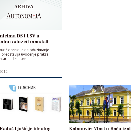
nicima DS i LSV u
aninu oduzeti mandati
urić ocenio je da oduzimanje
 predstavlja uvođenje prakse
tarne diktature
 2012
 Radoš Ljušić je ideolog
Kalanović: Vlast u Baču iza