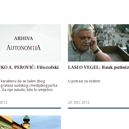
KO A. PEROVIĆ: Filozofski
LASLO VEGEL: Bauk putini
u karakteru da se žalim zbog
U potrazi za vođom
eg talasa sudskog i medijskog juriša
 Da nije suludo, bilo bi smiješno
 2012
29. DEC 2012