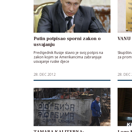
Putin potpisao sporni zakon o
VANU o
usvajanju
Predsjednik Rusije stavio je svoj potpis na
Skupštin
zakon kojim se Amerikancima zabranjuje
za prom
usvajanje ruske djece
28. DEC 2012
28. DEC
TAMARA KALITERNA:
Logo 