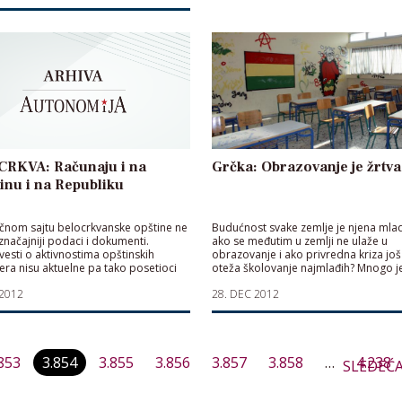
CRKVA: Računaju i na
Grčka: Obrazovanje je žrtva
inu i na Republiku
čnom sajtu belocrkvanske opštine ne
Budućnost svake zemlje je njena mlad
značajniji podaci i dokumenti.
ako se međutim u zemlji ne ulaže u
vesti o aktivnostima opštinskih
obrazovanje i ako privredna kriza još
era nisu aktuelne pa tako posetioci
oteža školovanje najmlađih? Mnogo je
cije mogu da se informišu o julskom
primera u krizom pogođenoj Grčkoj
 2012
28. DEC 2012
riblje čorbe.
Paginacija
853
3.854
3.855
3.856
3.857
3.858
…
4.238
SLEDEĆ
članaka