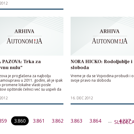
 2012
lenosti
 PAZOVA: Trka za
NORA HICKO: Rodoljublje i
ivnu nulu“
sloboda
zova je proglašena za najbolju
Vreme je da se Vojvodina probudi i 
samoupravu u 2011. godini, ali je ipak
svoje pravo na slobodu
 promene lokalne vlasti posle
ovi opštinski čelnici već su uspeli da
predizborna obećanja, ali i da daju
 2012
16. DEC 2012
stizborna
Paginacija
859
3.860
3.861
3.862
3.863
3.864
…
4.237
SLEDEĆ
članaka