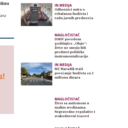
tinu
IN MEDIJA
Odbornici sutra o
rebalansu budžeta i
rana
radu javnih preduzeća
MAGLOČISTAČ
DSHV povodom
godišnjice „Oluje“:
Žrtve ne smeju biti
predmet političke
instrumentalizacije
IN MEDIJA
MZ Maradik traži
povećanje budžeta za 2
miliona dinara
MAGLOČISTAČ
Život sa autizmom u
malim sredinama:
Nepravedne regulative i
svakodnevni izazovi