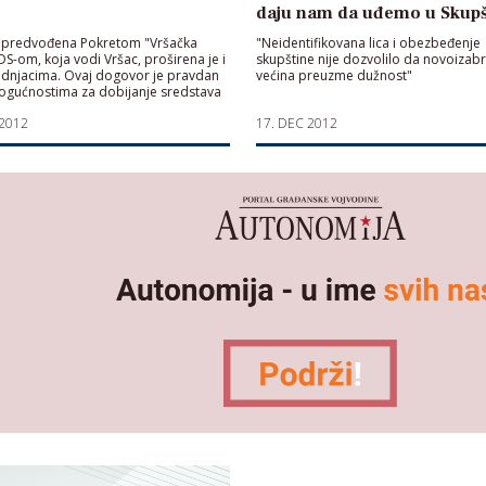
daju nam da uđemo u Skupš
a predvođena Pokretom "Vršačka
"Neidentifikovana lica i obezbeđenje
 DS-om, koja vodi Vršac, proširena je i
skupštine nije dozvolilo da novoizab
dnjacima. Ovaj dogovor je pravdan
većina preuzme dužnost"
ogućnostima za dobijanje sredstava
ličkih fondova za realizaciju započetih
 2012
17. DEC 2012
a