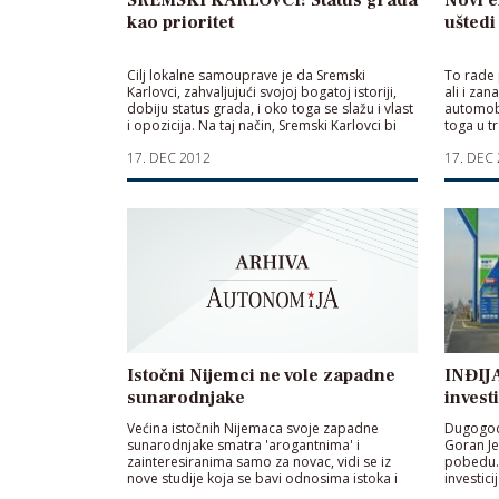
kao prioritet
uštedi
Cilj lokalne samouprave je da Sremski
To rade p
Karlovci, zahvaljujući svojoj bogatoj istoriji,
ali i zan
dobiju status grada, i oko toga se slažu i vlast
automobi
i opozicija. Na taj način, Sremski Karlovci bi
toga u t
imali veću odgovornost, ali i veće prihode
ekonomsk
17. DEC 2012
17. DEC
Istočni Nijemci ne vole zapadne
INĐIJA
sunarodnjake
invest
Većina istočnih Nijemaca svoje zapadne
Dugogodi
sunarodnjake smatra 'arogantnima' i
Goran Je
zainteresiranima samo za novac, vidi se iz
pobedu. 
nove studije koja se bavi odnosima istoka i
investici
zapada u Njemačkoj
nije dov