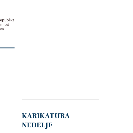
republika
nom od
ava
m
KARIKATURA
NEDELJE