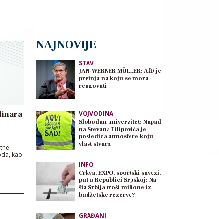
NAJNOVIJE
STAV
JAN-WERNER MÜLLER: AfD je
pretnja na koju se mora
reagovati
dinara
VOJVODINA
Slobodan univerzitet: Napad
na Stevana Filipovića je
posledica atmosfere koju
vlast stvara
atne
oda, kao
INFO
Crkva, EXPO, sportski savezi,
put u Republici Srpskoj: Na
šta Srbija troši milione iz
budžetske rezerve?
GRAĐANI