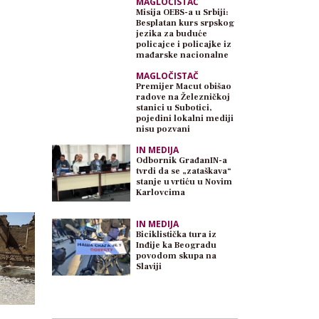
MAGLOČISTAČ
Misija OEBS-a u Srbiji:
Besplatan kurs srpskog
jezika za buduće
policajce i policajke iz
mađarske nacionalne
zajednice
MAGLOČISTAČ
Premijer Macut obišao
radove na Železničkoj
stanici u Subotici,
pojedini lokalni mediji
nisu pozvani
IN MEDIJA
Odbornik GrađanIN-a
tvrdi da se „zataškava“
stanje u vrtiću u Novim
Karlovcima
IN MEDIJA
Biciklistička tura iz
Inđije ka Beogradu
povodom skupa na
Slaviji