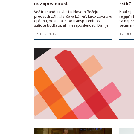
nezaposlenost
svih?
Već tri mandata vlast u Novom Bečeju
Koalicij
predvodi LDP. „Tvrđava LDP-a”, kako zovu ovu
regija" i
opštinu, poznata je po transparentnosti,
sa napre
suficitu budžeta, ali i nezaposlenosti. Da li je
većim m
turizam "velika razvojna šansa"?
iz repub
17. DEC 2012
17. DEC
projekat