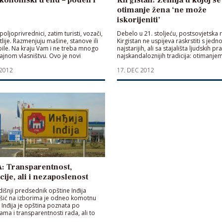
otimanje žena ‘ne može
iskorijeniti’
oljoprivrednici, zatim turisti, vozači,
Debelo u 21. stoljeću, postsovjetska 
atlije. Razmenjuju mašine, stanove ili
Kirgistan ne uspijeva raskrstiti s jed
le. Na kraju Vam i ne treba mnogo
najstarijih, ali sa stajališta ljudskih pr
rajnom vlasništvu. Ovo je novi
najskandaloznijih tradicija: otimanje
i trend, ali i razonoda
nevjesta
 2012
17. DEC 2012
: Transparentnost,
icije, ali i nezaposlenost
šnji predsednik opštine Inđija
šić na izborima je odneo komotnu
Inđija je opština poznata po
jama i transparentnosti rada, ali to
elo do značajnog smanjenja