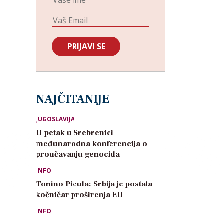
NAJČITANIJE
JUGOSLAVIJA
U petak u Srebrenici
međunarodna konferencija o
proučavanju genocida
INFO
Tonino Picula: Srbija je postala
kočničar proširenja EU
INFO