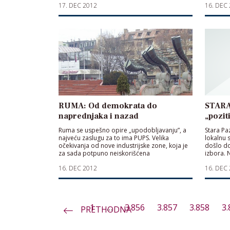
17. DEC 2012
16. DEC
nezapos
RUMA: Od demokrata do
STARA
naprednjaka i nazad
„pozit
Ruma se uspešno opire „upodobljavanju”, a
Stara Pa
najveću zaslugu za to ima PUPS. Velika
lokalnu 
očekivanja od nove industrijske zone, koja je
došlo do
za sada potpuno neiskorišćena
izbora. N
prekrše 
16. DEC 2012
16. DEC
nova, po
1
…
3.856
3.857
3.858
3.
PRETHODNA