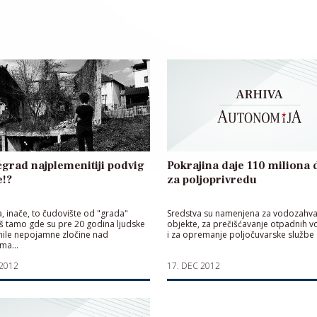
grad najplemenitiji podvig
Pokrajina daje 110 miliona 
e!?
za poljoprivredu
a, inače, to čudovište od "grada"
Sredstva su namenjena za vodozahv
š tamo gde su pre 20 godina ljudske
objekte, za prečišćavanje otpadnih v
inile nepojamne zločine nad
i za opremanje poljočuvarske službe
ma...
 2012
17. DEC 2012