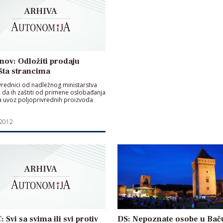
ov: Odložiti prodaju
šta strancima
vrednici od nadležnog ministarstva
i da ih zaštiti od primene oslobađanja
a uvoz poljoprivrednih proizvoda
 2012
 Svi sa svima ili svi protiv
DS: Nepoznate osobe u Bač