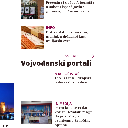
Protestna izložba fotografija
u subotu ispred Jovine
gimnazije u Novom Sadu
INFO
Dok se Mali hvali viškom,
manjak u državnoj kasi
milijardu evra
SVE VESTI
Vojvođanski portali
MAGLOČISTAČ
Teo Taraniš: Evropski
putevi i stranputice
IN MEDIJA
Pravo koje se retko
koristi: Građani mogu
da prisustvuju
sednicama Skupštine
u ne
opštine