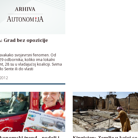
: Grad bez opozicije
 svakako svojevrsni fenomen. Od
9 odbornika, koliko ima lokalni
, 28 su u vladajućoj koaliciji. Svima
do Sente ili do vlasti
 2012
konomski trend – podeli i
Kirgistan: Zemlja u kojoj se