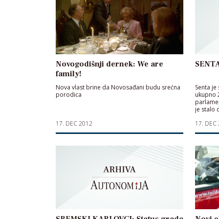
Novogodišnji dernek: We are
SENTA
family!
Nova vlast brine da Novosađani budu srećna
Senta je
porodica
ukupno 2
parlament
je stalo 
17. DEC 2012
17. DEC
SREMSKI KARLOVCI: Status grada
Novi e