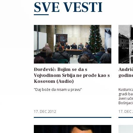
SVE VESTI
Đorđević: Bojim se da s
Andrić
Vojvodinom Srbija ne prođe kao s
godin
Kosovom (Audio)
"Daj bože da nisam u pravu”
Kusturic
gradi ba
zveri uč
Bošnjaci
17. DEC 2012
17. DEC