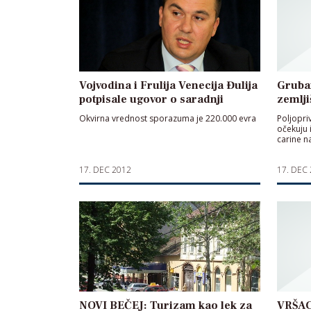
Vojvodina i Frulija Venecija Đulija
Gruban
potpisale ugovor o saradnji
zemlji
Okvirna vrednost sporazuma je 220.000 evra
Poljopri
očekuju 
carine n
17. DEC 2012
17. DEC
NOVI BEČEJ: Turizam kao lek za
VRŠAC: