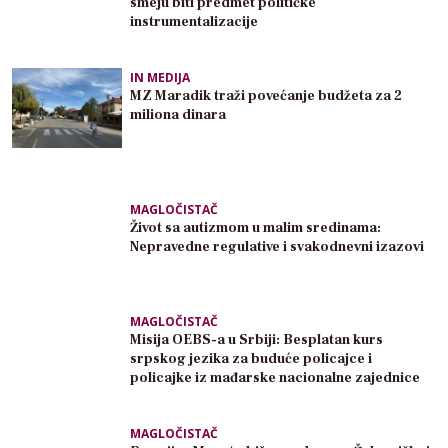
smeju biti predmet političke
instrumentalizacije
IN MEDIJA
MZ Maradik traži povećanje budžeta za 2
miliona dinara
MAGLOČISTAČ
Život sa autizmom u malim sredinama:
Nepravedne regulative i svakodnevni izazovi
MAGLOČISTAČ
Misija OEBS-a u Srbiji: Besplatan kurs
srpskog jezika za buduće policajce i
policajke iz mađarske nacionalne zajednice
MAGLOČISTAČ