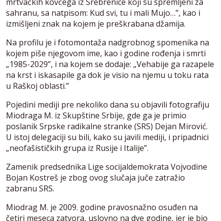
mrtvačkih kovčega iz Srebrenice koji su spremljeni za
sahranu, sa natpisom: Kud svi, tu i mali Mujo…”, kao i
izmišljeni znak na kojem je preškrabana džamija.
Na profilu je i fotomontaža nadgrobnog spomenika na
kojem piše njegovom ime, kao i godine rođenja i smrti
„1985-2029”, i na kojem se dodaje: „Vehabije ga razapele
na krst i iskasapile ga dok je visio na njemu u toku rata
u Raškoj oblasti.”
Pojedini mediji pre nekoliko dana su objavili fotografiju
Miodraga M. iz Skupštine Srbije, gde ga je primio
poslanik Srpske radikalne stranke (SRS) Dejan Mirović.
U istoj delegaciji su bili, kako su javili mediji, i pripadnici
„neofašističkih grupa iz Rusije i Italije”.
Zamenik predsednika Lige socijaldemokrata Vojvodine
Bojan Kostreš je zbog ovog slučaja juče zatražio
zabranu SRS.
Miodrag M. je 2009. godine pravosnažno osuđen na
četiri meseca zatvora, uslovno na dve godine, jer je bio