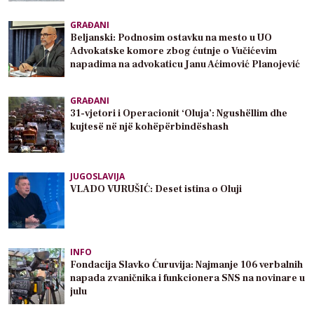
GRAĐANI
Beljanski: Podnosim ostavku na mesto u UO
Advokatske komore zbog ćutnje o Vučićevim
napadima na advokaticu Janu Aćimović Planojević
GRAĐANI
31-vjetori i Operacionit ‘Oluja’: Ngushëllim dhe
kujtesë në një kohëpërbindëshash
JUGOSLAVIJA
VLADO VURUŠIĆ: Deset istina o Oluji
INFO
Fondacija Slavko Ćuruvija: Najmanje 106 verbalnih
napada zvaničnika i funkcionera SNS na novinare u
julu