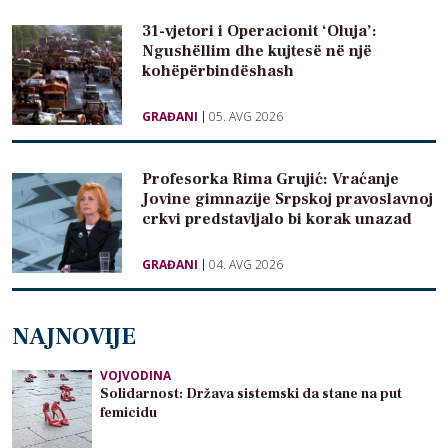
31-vjetori i Operacionit ‘Oluja’:
Ngushëllim dhe kujtesë në një
kohëpërbindëshash
GRAĐANI
05. AVG 2026
Profesorka Rima Grujić: Vraćanje
Jovine gimnazije Srpskoj pravoslavnoj
crkvi predstavljalo bi korak unazad
GRAĐANI
04. AVG 2026
NAJNOVIJE
VOJVODINA
Solidarnost: Država sistemski da stane na put
femicidu