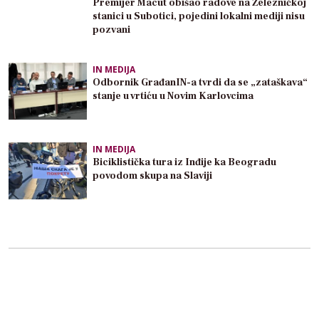
Premijer Macut obišao radove na Železničkoj
stanici u Subotici, pojedini lokalni mediji nisu
pozvani
IN MEDIJA
Odbornik GrađanIN-a tvrdi da se „zataškava“
stanje u vrtiću u Novim Karlovcima
IN MEDIJA
Biciklistička tura iz Inđije ka Beogradu
povodom skupa na Slaviji