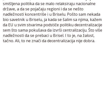
smišljena politika da se malo relaksiraju nacionalne
države, a da se pojačaju regioni i da se nešto
nadležnosti koncentriše i u Briselu. Pošto sam nekada
bio savetnik u Briselu, ja kada se šalim sa njima, kažem
da EU u svim stvarima podstiče politiku decentralizacije
sem što sama pokušava da izvrši centralizaciju. Što više
nadležnosti da se prebaci u Brisel. I to je, na žalost,
tačno. Ali, to ne znači da decentralizacija nije dobra.