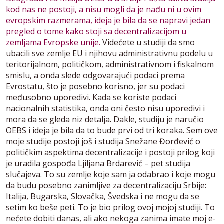
kod nas ne postoji, a nisu mogli da je nađu ni u ovim
evropskim razmerama, ideja je bila da se napravi jedan
pregled o tome kako stoji sa decentralizacijom u
zemljama Evropske unije.
Videćete u studiji da smo
ubacili sve zemlje EU i njihovu administrativnu podelu u
teritorijalnom, političkom, administrativnom i fiskalnom
smislu, a onda slede odgovarajući podaci prema
Evrostatu, što je posebno korisno, jer su podaci
međusobno uporedivi. Kada se koriste podaci
nacionalnih statistika, onda oni često nisu uporedivi i
mora da se gleda niz detalja. Dakle, studiju je naručio
OEBS i ideja je bila da to bude prvi od tri koraka. Sem ove
moje studije postoji još i studija Snežane Đorđević o
političkim aspektima decentralizacije i postoji prilog koji
je uradila gospođa Ljiljana Brdarević – pet studija
slučajeva. To su zemlje koje sam ja odabrao i koje mogu
da budu posebno zanimljive za decentralizaciju Srbije:
Italija, Bugarska, Slovačka, Švedska i ne mogu da se
setim ko beše peti. To je bio prilog ovoj mojoj studiji. To
nećete dobiti danas, ali ako nekoga zanima imate moj e-