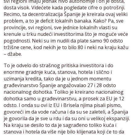
svi regioni imaju jednak nivo autonomije i on je dosta,
dosta visok. Videćete kada pogledate cifre o potrošnji.
Recimo, ta decentralizacija Španije je kreirala ovaj veliki
problem, a to je deficit lokalnih banaka. Kako? Pa, sve
provincije, svi regioni, sve jednice lokalnih vlasti su
krenule u trku nudeći investitorima što je moguće veće
pogodnosti. Neki su im nudili da plate samo 90 odsto
tržišne cene, kod nekih je to bilo 80 i neki na kraju kažu
– džabe.
To je odvelo do strašnog pritiska investitora i do
enormne gradnje kuća, stanova, hotela i slično i
uzimanja kredita, tako da je u jednom momentu
građevinarstvo Španije angažovalao 27 i 28 odsto
nacionalnog dohotka. Toliko je kreirano nacionalnog
dohotka samo u građevinarstvu, a prosek za EU je 12
odsto. I onda su ovi iz EU i Brisela njima pisali pismo,
govoreći im da vode računa i da su se zaleteli, a Španija
je govorila da je sve u rdu i da su oni u velikoj ekspanziji.
Na kraju se desilo to da je sagrađeno toliko kuća i
stanova i hotela da više nije bilo klijenata koji će to da