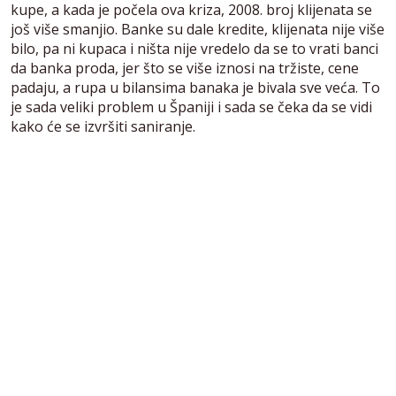
kupe, a kada je počela ova kriza, 2008. broj klijenata se
još više smanjio. Banke su dale kredite, klijenata nije više
bilo, pa ni kupaca i ništa nije vredelo da se to vrati banci
da banka proda, jer što se više iznosi na tržiste, cene
padaju, a rupa u bilansima banaka je bivala sve veća. To
je sada veliki problem u Španiji i sada se čeka da se vidi
kako će se izvršiti saniranje.