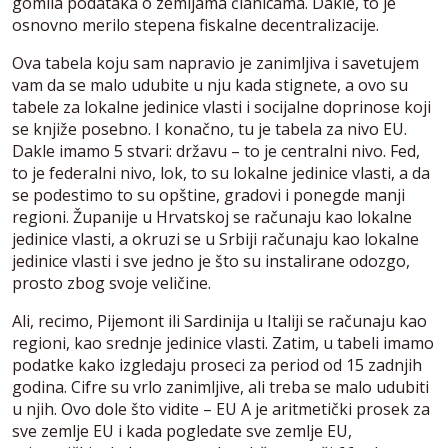
gomila podataka o zemljama članicama. Dakle, to je
osnovno merilo stepena fiskalne decentralizacije.
Ova tabela koju sam napravio je zanimljiva i savetujem
vam da se malo udubite u nju kada stignete, a ovo su
tabele za lokalne jedinice vlasti i socijalne doprinose koji
se knjiže posebno. I konačno, tu je tabela za nivo EU.
Dakle imamo 5 stvari: državu – to je centralni nivo. Fed,
to je federalni nivo, lok, to su lokalne jedinice vlasti, a da
se podestimo to su opštine, gradovi i ponegde manji
regioni. Županije u Hrvatskoj se računaju kao lokalne
jedinice vlasti, a okruzi se u Srbiji računaju kao lokalne
jedinice vlasti i sve jedno je što su instalirane odozgo,
prosto zbog svoje veličine.
Ali, recimo, Pijemont ili Sardinija u Italiji se računaju kao
regioni, kao srednje jedinice vlasti. Zatim, u tabeli imamo
podatke kako izgledaju proseci za period od 15 zadnjih
godina. Cifre su vrlo zanimljive, ali treba se malo udubiti
u njih. Ovo dole što vidite – EU A je aritmetički prosek za
sve zemlje EU i kada pogledate sve zemlje EU,