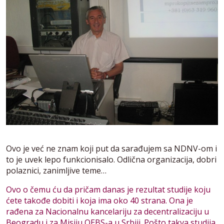
Ovo je već ne znam koji put da sarađujem sa NDNV-om i
to je uvek lepo funkcionisalo. Odlična organizacija, dobri
polaznici, zanimljive teme…
Ovo o čemu ću da pričam danas je rezultat studije koju
ćete takođe dobiti i koja ima oko 40 strana. Ona je
rađena za Nacionalnu kancelariju za decentralizaciju u
Beogradu i za Misiju OEBS-a u Srbiji. Pošto takva studija