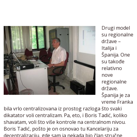
Drugi model
su regionalne
države –
Italija i
Španija. One
su takođe
relativno
nove
regionalne
države.
Španija je za
vreme Franka
bila vrlo centralizovana iz prostog razloga što svaki
dikatator voli centralizam. Pa, eto, i Boris Tadić, koliko
shavatam, voli što više kontrole na centralnom nivou.
Boris Tadić, pošto je on osnovao tu Kancelariju za
decentralizaciju, gde sam ja nekada bio član stručne