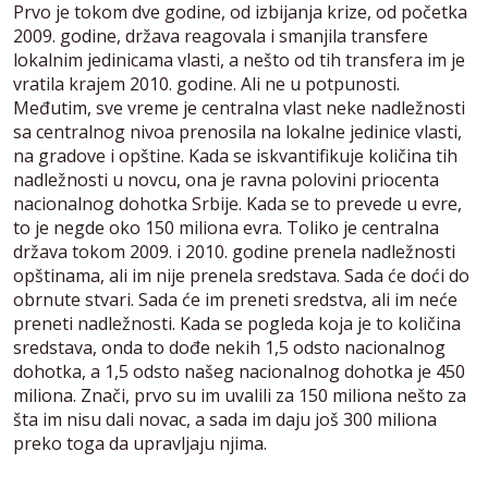
Prvo je tokom dve godine, od izbijanja krize, od početka
2009. godine, država reagovala i smanjila transfere
lokalnim jedinicama vlasti, a nešto od tih transfera im je
vratila krajem 2010. godine. Ali ne u potpunosti.
Međutim, sve vreme je centralna vlast neke nadležnosti
sa centralnog nivoa prenosila na lokalne jedinice vlasti,
na gradove i opštine. Kada se iskvantifikuje količina tih
nadležnosti u novcu, ona je ravna polovini priocenta
nacionalnog dohotka Srbije. Kada se to prevede u evre,
to je negde oko 150 miliona evra. Toliko je centralna
država tokom 2009. i 2010. godine prenela nadležnosti
opštinama, ali im nije prenela sredstava. Sada će doći do
obrnute stvari. Sada će im preneti sredstva, ali im neće
preneti nadležnosti. Kada se pogleda koja je to količina
sredstava, onda to dođe nekih 1,5 odsto nacionalnog
dohotka, a 1,5 odsto našeg nacionalnog dohotka je 450
miliona. Znači, prvo su im uvalili za 150 miliona nešto za
šta im nisu dali novac, a sada im daju još 300 miliona
preko toga da upravljaju njima.