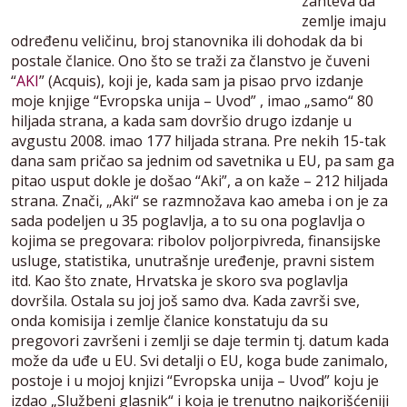
zahteva da
zemlje imaju
određenu veličinu, broj stanovnika ili dohodak da bi
postale članice. Ono što se traži za članstvo je čuveni
“
AKI
” (Acquis), koji je, kada sam ja pisao prvo izdanje
moje knjige “Evropska unija – Uvod” , imao „samo“ 80
hiljada strana, a kada sam dovršio drugo izdanje u
avgustu 2008. imao 177 hiljada strana. Pre nekih 15-tak
dana sam pričao sa jednim od savetnika u EU, pa sam ga
pitao usput dokle je došao “Aki”, a on kaže – 212 hiljada
strana. Znači, „Aki“ se razmnožava kao ameba i on je za
sada podeljen u 35 poglavlja, a to su ona poglavlja o
kojima se pregovara: ribolov poljorpivreda, finansijske
usluge, statistika, unutrašnje uređenje, pravni sistem
itd. Kao što znate, Hrvatska je skoro sva poglavlja
dovršila. Ostala su joj još samo dva. Kada završi sve,
onda komisija i zemlje članice konstatuju da su
pregovori završeni i zemlji se daje termin tj. datum kada
može da uđe u EU. Svi detalji o EU, koga bude zanimalo,
postoje i u mojoj knjizi “Evropska unija – Uvod” koju je
izdao „Službeni glasnik“ i koja je trenutno najkorišćeniji