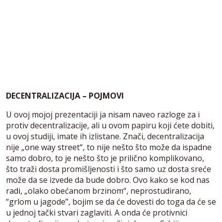
DECENTRALIZACIJA – POJMOVI
U ovoj mojoj prezentaciji ja nisam naveo razloge za i
protiv decentralizacije, ali u ovom papiru koji ćete dobiti,
u ovoj studiji, imate ih izlistane. Znači, decentralizacija
nije „one way street“, to nije nešto što može da ispadne
samo dobro, to je nešto što je prilično komplikovano,
što traži dosta promišljenosti i što samo uz dosta sreće
može da se izvede da bude dobro. Ovo kako se kod nas
radi, „olako obećanom brzinom“, neprostudirano,
“grlom u jagode”, bojim se da će dovesti do toga da će se
u jednoj tački stvari zaglaviti. A onda će protivnici