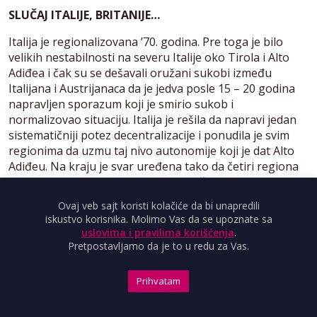
SLUČAJ ITALIJE, BRITANIJE…
Italija je regionalizovana ’70. godina. Pre toga je bilo
velikih nestabilnosti na severu Italije oko Tirola i Alto
Adiđea i čak su se dešavali oružani sukobi između
Italijana i Austrijanaca da je jedva posle 15 – 20 godina
napravljen sporazum koji je smirio sukob i
normalizovao situaciju. Italija je rešila da napravi jedan
sistematičniji potez decentralizacije i ponudila je svim
regionima da uzmu taj nivo autonomije koji je dat Alto
Adiđeu. Na kraju je svar uređena tako da četiri regiona
imaju i neke dodatne kulturne nadležnosti, a da svi ostali
imaju jedan opšti nivo decentralizacije koji je relativno
Ovaj veb sajt koristi kolačiće da bi unapredili
visok, pri čemu je pre nekoliko godina bio i referendum
iskustvo korisnika. Molimo Vas da se upoznate sa
gde je pitanje bilo: Da li želite da se Italija fedralizuje?
uslovima i pravilima korišćenja
.
Italijani su sa više od 60 odsto odbili da se ova
Pretpostavljamo da je to u redu za Vas.
regionalizacija pretvori u federalizaciju.
Prihvatam