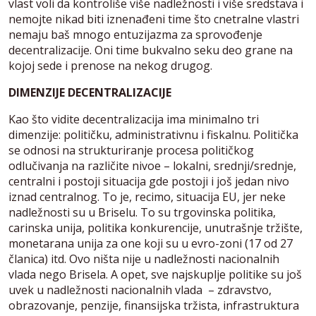
vlast voli da kontroliše više nadležnosti i više sredstava i
nemojte nikad biti iznenađeni time što cnetralne vlastri
nemaju baš mnogo entuzijazma za sprovođenje
decentralizacije. Oni time bukvalno seku deo grane na
kojoj sede i prenose na nekog drugog.
DIMENZIJE DECENTRALIZACIJE
Kao što vidite decentralizacija ima minimalno tri
dimenzije: političku, administrativnu i fiskalnu. Politička
se odnosi na strukturiranje procesa političkog
odlučivanja na različite nivoe – lokalni, srednji/srednje,
centralni i postoji situacija gde postoji i još jedan nivo
iznad centralnog. To je, recimo, situacija EU, jer neke
nadležnosti su u Briselu. To su trgovinska politika,
carinska unija, politika konkurencije, unutrašnje tržište,
monetarana unija za one koji su u evro-zoni (17 od 27
članica) itd. Ovo ništa nije u nadležnosti nacionalnih
vlada nego Brisela. A opet, sve najskuplje politike su još
uvek u nadležnosti nacionalnih vlada – zdravstvo,
obrazovanje, penzije, finansijska tržista, infrastruktura