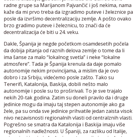
radne grupe sa Marijanom Pajvančić i još nekima, nama
kaže da mi prvo treba da izgradimo puteve i železnice pa
posle da izvršimo decentralizaciju zemlje. A pošto ovako
brzo gradimo puteve i železnicu, to znači da će
decentralizacija će biti u 24. veku.
Dakle, Španija je negde početkom osamdesetih počela
da dobija pitanja od raznih delova zemlje o tome da li
ima šanse za malo “lokalnog svetla” i neke “lokalne
atmosfere”. Tada je Španija krenula da daje pomalo
autonomije nekim provincijama, a mislim da je ovo
dobro i za Srbiju, videćemo posle zašto. Tako su
Tenerifi, Katalonija, Baskija, dobili nešto malo
autonomije i posle su to proširivali. To je sve trajalo
nekih 20-tak godina. Zatim su doneli pravilo da i druge
jedinice mogu da imaju taj stepen autonomije ako ga
žele, pa su onda sve jedinice prihvatile jedan zaista visok
nivo nezavisnosti regionalnih vlasti od centralznih vlasti.
Pogrešno se smatra da Katalonija i Baskija imaju više
regionalnih nadležnosti. U Španiji, za razliku od Italije,