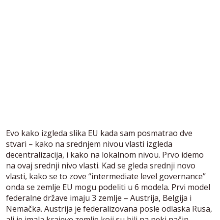
Evo kako izgleda slika EU kada sam posmatrao dve
stvari – kako na srednjem nivou vlasti izgleda
decentralizacija, i kako na lokalnom nivou. Prvo idemo
na ovaj srednji nivo vlasti. Kad se gleda srednji novo
vlasti, kako se to zove “intermediate level governance”
onda se zemlje EU mogu podeliti u 6 modela. Prvi model
federalne države imaju 3 zemlje – Austrija, Belgija i
Nemačka. Austrija je federalizovana posle odlaska Rusa,
ali je imala krajeve zemlje koji su bili na neki način