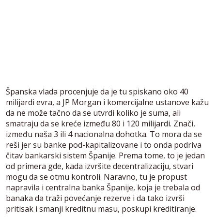
Španska vlada procenjuje da je tu spiskano oko 40
milijardi evra, a JP Morgan i komercijalne ustanove kažu
da ne može tačno da se utvrdi koliko je suma, ali
smatraju da se kreće između 80 i 120 milijardi. Znači,
između naša 3 ili 4 nacionalna dohotka. To mora da se
reši jer su banke pod-kapitalizovane i to onda podriva
čitav bankarski sistem Španije. Prema tome, to je jedan
od primera gde, kada izvršite decentralizaciju, stvari
mogu da se otmu kontroli. Naravno, tu je propust
napravila i centralna banka Španije, koja je trebala od
banaka da traži povećanje rezerve i da tako izvrši
pritisak i smanji kreditnu masu, poskupi kreditiranje.