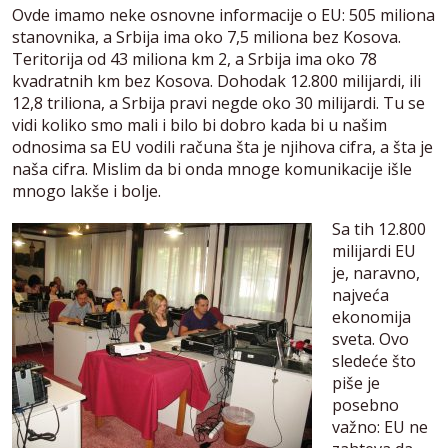
Ovde imamo neke osnovne informacije o EU: 505 miliona
stanovnika, a Srbija ima oko 7,5 miliona bez Kosova.
Teritorija od 43 miliona km 2, a Srbija ima oko 78
kvadratnih km bez Kosova. Dohodak 12.800 milijardi, ili
12,8 triliona, a Srbija pravi negde oko 30 milijardi. Tu se
vidi koliko smo mali i bilo bi dobro kada bi u našim
odnosima sa EU vodili računa šta je njihova cifra, a šta je
naša cifra. Mislim da bi onda mnoge komunikacije išle
mnogo lakše i bolje.
Sa tih 12.800
milijardi EU
je, naravno,
najveća
ekonomija
sveta. Ovo
sledeće što
piše je
posebno
važno: EU ne