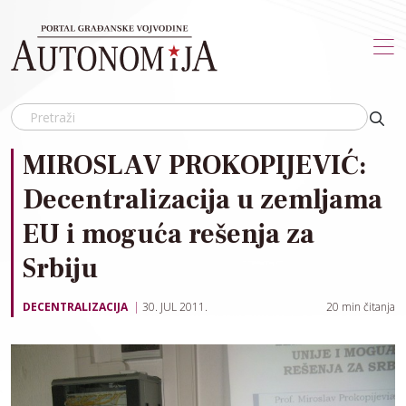
Skip to main content
MIROSLAV PROKOPIJEVIĆ:
Decentralizacija u zemljama
EU i moguća rešenja za
Srbiju
DECENTRALIZACIJA
30. JUL 2011.
20
min čitanja