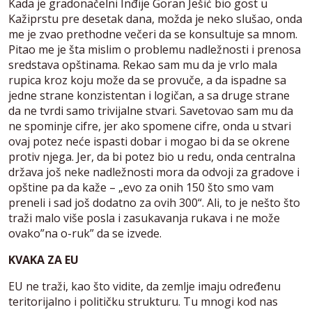
Kada je gradonačelni Inđije Goran Ješić bio gost u
Kažiprstu pre desetak dana, možda je neko slušao, onda
me je zvao prethodne večeri da se konsultuje sa mnom.
Pitao me je šta mislim o problemu nadležnosti i prenosa
sredstava opštinama. Rekao sam mu da je vrlo mala
rupica kroz koju može da se provuče, a da ispadne sa
jedne strane konzistentan i logičan, a sa druge strane
da ne tvrdi samo trivijalne stvari. Savetovao sam mu da
ne spominje cifre, jer ako spomene cifre, onda u stvari
ovaj potez neće ispasti dobar i mogao bi da se okrene
protiv njega. Jer, da bi potez bio u redu, onda centralna
država još neke nadležnosti mora da odvoji za gradove i
opštine pa da kaže – „evo za onih 150 što smo vam
preneli i sad još dodatno za ovih 300“. Ali, to je nešto što
traži malo više posla i zasukavanja rukava i ne može
ovako”na o-ruk” da se izvede.
KVAKA ZA EU
EU ne traži, kao što vidite, da zemlje imaju određenu
teritorijalno i političku strukturu. Tu mnogi kod nas