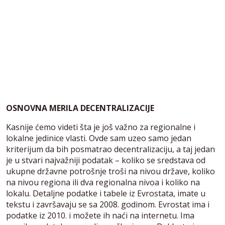
OSNOVNA MERILA DECENTRALIZACIJE
Kasnije ćemo videti šta je još važno za regionalne i
lokalne jedinice vlasti. Ovde sam uzeo samo jedan
kriterijum da bih posmatrao decentralizaciju, a taj jedan
je u stvari najvažniji podatak – koliko se sredstava od
ukupne državne potrošnje troši na nivou države, koliko
na nivou regiona ili dva regionalna nivoa i koliko na
lokalu. Detaljne podatke i tabele iz Evrostata, imate u
tekstu i završavaju se sa 2008. godinom. Evrostat ima i
podatke iz 2010. i možete ih naći na internetu. Ima