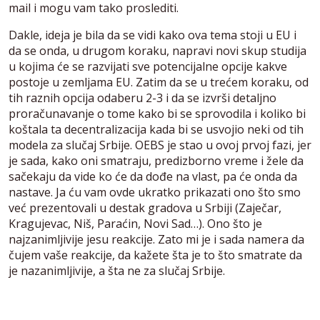
mail i mogu vam tako proslediti.
Dakle, ideja je bila da se vidi kako ova tema stoji u EU i
da se onda, u drugom koraku, napravi novi skup studija
u kojima će se razvijati sve potencijalne opcije kakve
postoje u zemljama EU. Zatim da se u trećem koraku, od
tih raznih opcija odaberu 2-3 i da se izvrši detaljno
proračunavanje o tome kako bi se sprovodila i koliko bi
koštala ta decentralizacija kada bi se usvojio neki od tih
modela za slučaj Srbije. OEBS je stao u ovoj prvoj fazi, jer
je sada, kako oni smatraju, predizborno vreme i žele da
sačekaju da vide ko će da dođe na vlast, pa će onda da
nastave. Ja ću vam ovde ukratko prikazati ono što smo
već prezentovali u destak gradova u Srbiji (Zaječar,
Kragujevac, Niš, Paraćin, Novi Sad…). Ono što je
najzanimljivije jesu reakcije. Zato mi je i sada namera da
čujem vaše reakcije, da kažete šta je to što smatrate da
je nazanimljivije, a šta ne za slučaj Srbije.