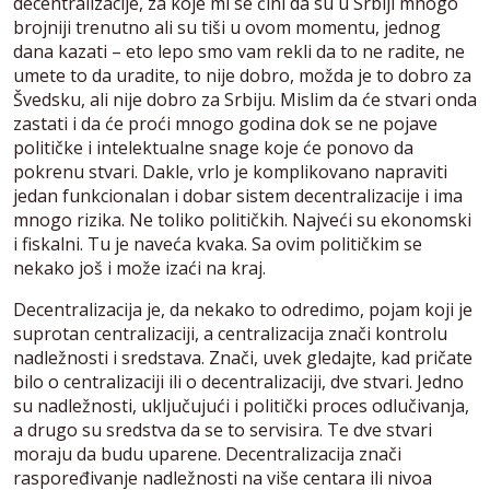
decentralizacije, za koje mi se čini da su u Srbiji mnogo
brojniji trenutno ali su tiši u ovom momentu, jednog
dana kazati – eto lepo smo vam rekli da to ne radite, ne
umete to da uradite, to nije dobro, možda je to dobro za
Švedsku, ali nije dobro za Srbiju. Mislim da će stvari onda
zastati i da će proći mnogo godina dok se ne pojave
političke i intelektualne snage koje će ponovo da
pokrenu stvari. Dakle, vrlo je komplikovano napraviti
jedan funkcionalan i dobar sistem decentralizacije i ima
mnogo rizika. Ne toliko političkih. Najveći su ekonomski
i fiskalni. Tu je naveća kvaka. Sa ovim političkim se
nekako još i može izaći na kraj.
Decentralizacija je, da nekako to odredimo, pojam koji je
suprotan centralizaciji, a centralizacija znači kontrolu
nadležnosti i sredstava. Znači, uvek gledajte, kad pričate
bilo o centralizaciji ili o decentralizaciji, dve stvari. Jedno
su nadležnosti, uključujući i politički proces odlučivanja,
a drugo su sredstva da se to servisira. Te dve stvari
moraju da budu uparene. Decentralizacija znači
raspoređivanje nadležnosti na više centara ili nivoa