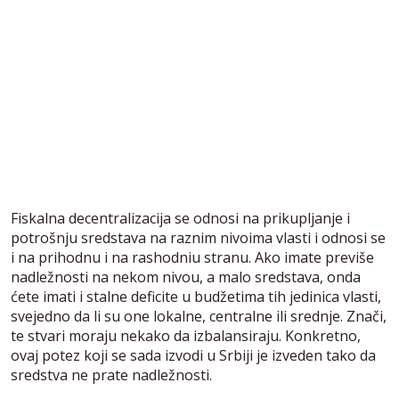
Fiskalna decentralizacija se odnosi na prikupljanje i
potrošnju sredstava na raznim nivoima vlasti i odnosi se
i na prihodnu i na rashodniu stranu. Ako imate previše
nadležnosti na nekom nivou, a malo sredstava, onda
ćete imati i stalne deficite u budžetima tih jedinica vlasti,
svejedno da li su one lokalne, centralne ili srednje. Znači,
te stvari moraju nekako da izbalansiraju. Konkretno,
ovaj potez koji se sada izvodi u Srbiji je izveden tako da
sredstva ne prate nadležnosti.