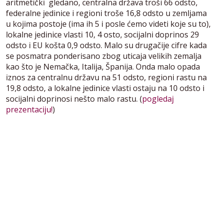
aritmetički gledano, centralna država troši 66 odsto,
federalne jedinice i regioni troše 16,8 odsto u zemljama
u kojima postoje (ima ih 5 i posle ćemo videti koje su to),
lokalne jedinice vlasti 10, 4 osto, socijalni doprinos 29
odsto i EU košta 0,9 odsto. Malo su drugačije cifre kada
se posmatra ponderisano zbog uticaja velikih zemalja
kao što je Nemačka, Italija, Španija. Onda malo opada
iznos za centralnu državu na 51 odsto, regioni rastu na
19,8 odsto, a lokalne jedinice vlasti ostaju na 10 odsto i
socijalni doprinosi nešto malo rastu. (
pogledaj
prezentaciju!
)