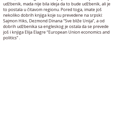
udžbenik, mada nije bila ideja da to bude udžbenik, ali je
to postala u čitavom regionu. Pored toga, imate još
nekoliko dobrih knjiga koje su prevedene na srpski:
Sajmon Hiks, Dezmond Dinana “Sve bliže Unija”, a od
dobrih udžbenika sa engleskog je ostala da se prevede
još i knjiga Elija Elagre “European Union economics and
politics” .