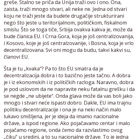
greše. Stalno se priča da Unija traži ovo i ono. Ona,
zaista, traži mnogo stvari, ali neke ne. Jedna od stvari
koju ne traži jeste da budete drugačije strukturirani
nego što jeste u teritorijalnom, političkom, fiskalnom
smislu. Što se toga tiče, Srbija ovakva kakva je, može da
bude članica EU. I Crna Gora, koja je još centralizovanija,
i Kosovo, koje je još centralzovanije, i Bosna, koja je vrlo
decentralizovana. Svi oni mogu da budu, takvi kakvi su,
članovi EU.
Šta je tu „kvaka“? Pa to što EU smatra da je
decentralizacija dobra i to bazično jeste tačno. A dobra
je i iz ekonomskih i iz političkih razloga. Naravno, dobra
je pod uslovom da ne napravite neku fatalnu grešku i da
se negde „ne ubijete“. Onda glava može da vas boli jako
mnogo i stvari neće ispasti dobro. Dakle, EU ima trajnu
politiku decentralizacije i ona je na neki način malo
lukavo smišljena, jer je ideja da imamo nacionalne
države, a ispod regione. Ako pojačavamo centar i malo
pojačamo regione, onda ćemo da razvlastimo ovog
„čiku“ u sredini, a to su nacionalne države. To je jedna