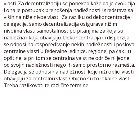
vlasti. Za decentralizaciju se ponekad kaže da je evolucija
i ona je postupak prenošenja nadležnosti i sredstava sa
viših na niže nivoe vlasti. Za razliku od dekoncentracije i
delegacije, samo decentralizacija osigurava nižim
nivoima vlasti samostalnost po pitanjima za koja su
nadležna i koja obavljaju. Dekoncentracija ili disperzija
se odnosi na raspoređivanje nekih nadležnosti i poslova
centralne vlasti u federalne jedinice, regione, pa čak i u
opštine, a pri tom se centralna valst ne odriče ni jedne
od svojih nadležnosti nego ih samo prostorno razmešta.
Delegacija se odnosi na nadležnosti koje niži oblici vlasti
obavljaju za centralnu vlast. Obično su to lokalne vlasti.
Treba razlikovati te različite termine.