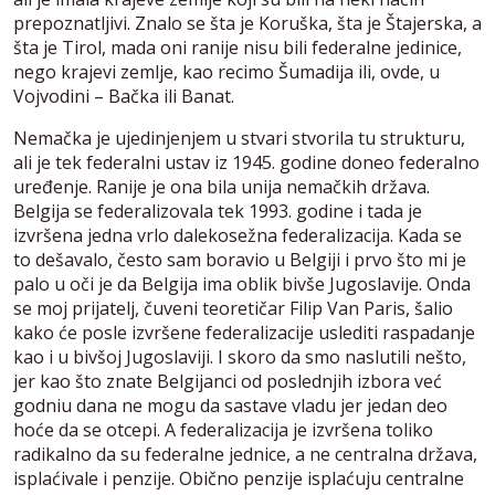
prepoznatljivi. Znalo se šta je Koruška, šta je Štajerska, a
šta je Tirol, mada oni ranije nisu bili federalne jedinice,
nego krajevi zemlje, kao recimo Šumadija ili, ovde, u
Vojvodini – Bačka ili Banat.
Nemačka je ujedinjenjem u stvari stvorila tu strukturu,
ali je tek federalni ustav iz 1945. godine doneo federalno
uređenje. Ranije je ona bila unija nemačkih država.
Belgija se federalizovala tek 1993. godine i tada je
izvršena jedna vrlo dalekosežna federalizacija. Kada se
to dešavalo, često sam boravio u Belgiji i prvo što mi je
palo u oči je da Belgija ima oblik bivše Jugoslavije. Onda
se moj prijatelj, čuveni teoretičar Filip Van Paris, šalio
kako će posle izvršene federalizacije uslediti raspadanje
kao i u bivšoj Jugoslaviji. I skoro da smo naslutili nešto,
jer kao što znate Belgijanci od poslednjih izbora već
godniu dana ne mogu da sastave vladu jer jedan deo
hoće da se otcepi. A federalizacija je izvršena toliko
radikalno da su federalne jednice, a ne centralna država,
isplaćivale i penzije. Obično penzije isplaćuju centralne