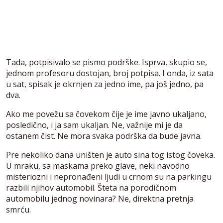
Tada, potpisivalo se pismo podrške. Isprva, skupio se,
jednom profesoru dostojan, broj potpisa. I onda, iz sata
u sat, spisak je okrnjen za jedno ime, pa još jedno, pa
dva.
Ako me povežu sa čovekom čije je ime javno ukaljano,
posledično, i ja sam ukaljan. Ne, važnije mi je da
ostanem čist. Ne mora svaka podrška da bude javna.
Pre nekoliko dana uništen je auto sina tog istog čoveka.
U mraku, sa maskama preko glave, neki navodno
misteriozni i nepronađeni ljudi u crnom su na parkingu
razbili njihov automobil. Šteta na porodičnom
automobilu jednog novinara? Ne, direktna pretnja
smrću.