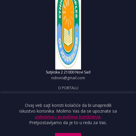
Sutjeska 2
21000 Novi Sad
ndnvns@gmail.com
O PORTALU
IMPRESUM
OBJAVI VEST
Ovaj veb sajt koristi kolačiće da bi unapredili
iskustvo korisnika. Molimo Vas da se upoznate sa
USLOVI KORIŠĆENJA
uslovima i pravilima korišćenja
.
Pretpostavljamo da je to u redu za Vas.