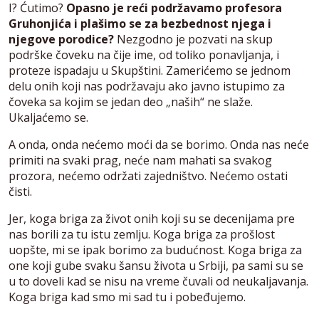
I? Ćutimo?
Opasno je reći podržavamo profesora
Gruhonjića i plašimo se za bezbednost njega i
njegove porodice?
Nezgodno je pozvati na skup
podrške čoveku na čije ime, od toliko ponavljanja, i
proteze ispadaju u Skupštini. Zamerićemo se jednom
delu onih koji nas podržavaju ako javno istupimo za
čoveka sa kojim se jedan deo „naših“ ne slaže.
Ukaljaćemo se.
A onda, onda nećemo moći da se borimo. Onda nas neće
primiti na svaki prag, neće nam mahati sa svakog
prozora, nećemo održati zajedništvo. Nećemo ostati
čisti.
Jer, koga briga za život onih koji su se decenijama pre
nas borili za tu istu zemlju. Koga briga za prošlost
uopšte, mi se ipak borimo za budućnost. Koga briga za
one koji gube svaku šansu života u Srbiji, pa sami su se
u to doveli kad se nisu na vreme čuvali od neukaljavanja.
Koga briga kad smo mi sad tu i pobeđujemo.