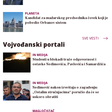
PLANETA
Kandidat za mađarskog predsednika čovek koji je
pobedio Orbanov sistem
SVE VESTI
Vojvođanski portali
IN MEDIJA
Studenti u blokadi traže odgovornost i
ostavke Nedimovića, Pavlovića i Samardžića
IN MEDIJA
Nedimović nakon izveštaja o zagađenju:
„Ostalim stručnjacima“ poručio da će se
uskoro obratiti
MAGLOČISTAČ