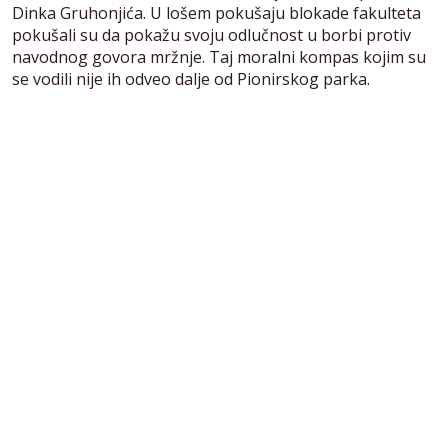
Dinka Gruhonjića. U lošem pokušaju blokade fakulteta
pokušali su da pokažu svoju odlučnost u borbi protiv
navodnog govora mržnje. Taj moralni kompas kojim su
se vodili nije ih odveo dalje od Pionirskog parka.