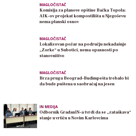
MAGLOČISTAČ
Komisija za planove opštine Bačka Topola:
AIK-ov projekat kompostilišta u Njegoševu
nema planski osnov
MAGLOČISTAČ
Lokalizovan požar na području nekadašnje
„Zorke“ u Subotici, nema opasnosti po
stanovništvo
MAGLOČISTAČ
Brza pruga Beograd–Budimpešta trebalo bi
da bude puštena u saobraćaj na jesen
IN MEDIJA
Odbornik GrađanIN-a tvrdi da se „zataškava“
stanje u vrtiću u Novim Karlovcima