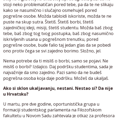
stoji neko problematičan pored tebe, pa da te ne slikaju
kako se nasumično i slučajno osmehuješ pored
pogrešne osobe. Možda tabloidi iskoriste, možda te ne
puste na skup sutra. Štetiš. Štetiš borbi, štetiš
zajedničkoj ideji, misiji, štetiš studentu. Možda baš zbog
tebe, baš zbog tog tvog postupka, baš zbog nasumično
iskrivljenih usana u pogrešnom trenutku, pored
pogrešne osobe, bude falio taj jedan glas da se pobedi
ono protiv čega se svi zajedno borimo. Složno, jel.
Nema potrebe da ti misliš o borbi, samo se pojavi. Ne
misliš o borbi? Izdajico. Daj podršku studentima, sada je
najvažnije da smo zajedno. Pazi samo da ne budeš
pogrešna osoba koja daje podršku. Možeš da ukaljaš.
Ako si sklon ukaljavanju, nestani. Nestao si? Da nije
u Hrvatsku?
U martu, pre dve godine, oportunistička grupa u
formaciji studentskog parlamenta na Filozofskom
fakultetu u Novom Sadu zahtevala je otkaz za profesora