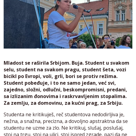
Mladost se raširila Srbijom. Buja. Student u svakom
selu, student na svakom pragu, student šeta, vozi
bicikl po Evropi, voli, grli, bori se protiv režima.
Student pobeđuje, i to ne samo jedan, već svi,
zajedno, složni, odlučni, beskompromisni, predani,
sa izlizanim đonovima i raskrvavljenim stopalima.
Za zemlju, za domovinu, za kućni prag, za Srbiju.
Studenta ne kritikuješ, reč studentova nedodirljiva je,
nežna, a snažna, precizna, a dovoljno apstraktna da se
studentu ne uzme za zlo. Ne kritikuj, slušaj, poslušaj,
stoj na trgu, stoj na ulici, stoj ispred zgrade, pazi da ne