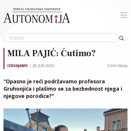
Skip to main content
MILA PAJIĆ: Ćutimo?
IZDVAJAMO
28. JUN 2026.
2
min čitanja
"Opasno je reći podržavamo profesora
Gruhonjića i plašimo se za bezbednost njega i
njegove porodice?"