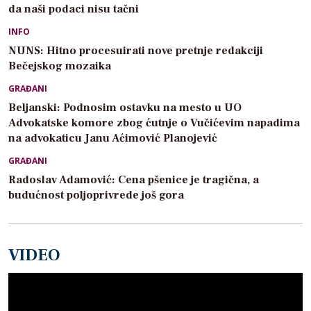
da naši podaci nisu tačni
INFO
NUNS: Hitno procesuirati nove pretnje redakciji
Bečejskog mozaika
GRAĐANI
Beljanski: Podnosim ostavku na mesto u UO
Advokatske komore zbog ćutnje o Vučićevim napadima
na advokaticu Janu Aćimović Planojević
GRAĐANI
Radoslav Adamović: Cena pšenice je tragična, a
budućnost poljoprivrede još gora
VIDEO