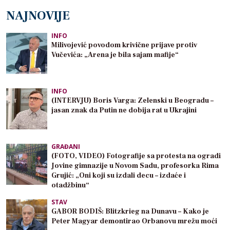
NAJNOVIJE
INFO
Milivojević povodom krivične prijave protiv
Vučevića: „Arena je bila sajam mafije“
INFO
(INTERVJU) Boris Varga: Zelenski u Beogradu –
jasan znak da Putin ne dobija rat u Ukrajini
GRAĐANI
(FOTO, VIDEO) Fotografije sa protesta na ogradi
Jovine gimnazije u Novom Sadu, profesorka Rima
Grujić: „Oni koji su izdali decu – izdaće i
otadžbinu“
STAV
GABOR BODIŠ: Blitzkrieg na Dunavu – Kako je
Peter Magyar demontirao Orbanovu mrežu moći