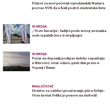
Pokret za novi početak vojvođanskih Mađara
pozvao SVM da u Kuli podrži studentsku listu
IN MEDIJA
„‘Vi ste havarija’: Inđijci posle novog nestanka
vode izgubili živce (i strpljenje)
IN MEDIJA
Požar na deponiji podigao indeks zagađenja
u Mitrovici, vetar odneo gusti dim pravo u
Voganj i Rumu
MAGLOČISTAČ
Društvo za zaštitu i proučavanje ptica Srbije:
Orao krstaš Feliks je ponovo na slobodi!