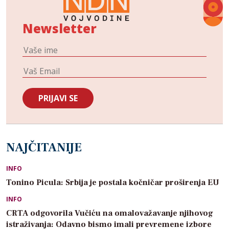
Newsletter
NAJČITANIJE
INFO
Tonino Picula: Srbija je postala kočničar proširenja EU
INFO
CRTA odgovorila Vučiću na omalovažavanje njihovog
istraživanja: Odavno bismo imali prevremene izbore