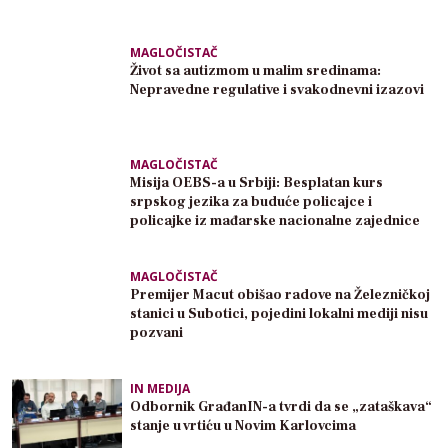
MAGLOČISTAČ
Život sa autizmom u malim sredinama:
Nepravedne regulative i svakodnevni izazovi
MAGLOČISTAČ
Misija OEBS-a u Srbiji: Besplatan kurs
srpskog jezika za buduće policajce i
policajke iz mađarske nacionalne zajednice
MAGLOČISTAČ
Premijer Macut obišao radove na Železničkoj
stanici u Subotici, pojedini lokalni mediji nisu
pozvani
IN MEDIJA
Odbornik GrađanIN-a tvrdi da se „zataškava“
stanje u vrtiću u Novim Karlovcima