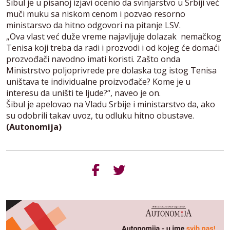
Šibul je u pisanoj izjavi ocenio da svinjarstvo u Srbiji već
muči muku sa niskom cenom i pozvao resorno
ministarsvo da hitno odgovori na pitanje LSV.
„Ova vlast već duže vreme najavljuje dolazak nemačkog
Tenisa koji treba da radi i prozvodi i od kojeg će domaći
prozvođači navodno imati koristi. Zašto onda
Ministrstvo poljoprivrede pre dolaska tog istog Tenisa
uništava te individualne proizvođače? Kome je u
interesu da uništi te ljude?“, naveo je on.
Šibul je apelovao na Vladu Srbije i ministarstvo da, ako
su odobrili takav uvoz, tu odluku hitno obustave.
(Autonomija)