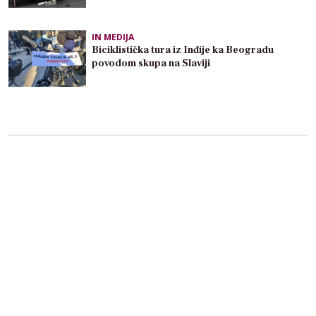
IN MEDIJA
Biciklistička tura iz Inđije ka Beogradu
povodom skupa na Slaviji