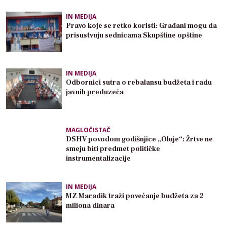
IN MEDIJA
Pravo koje se retko koristi: Građani mogu da
prisustvuju sednicama Skupštine opštine
IN MEDIJA
Odbornici sutra o rebalansu budžeta i radu
javnih preduzeća
MAGLOČISTAČ
DSHV povodom godišnjice „Oluje“: Žrtve ne
smeju biti predmet političke
instrumentalizacije
IN MEDIJA
MZ Maradik traži povećanje budžeta za 2
miliona dinara