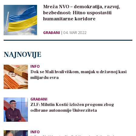
Mreža NVO – demokratija, razvoj,
bezbednost: Hitno uspostaviti
humanitarne koridore
GRAĐANI
04. MAR 2022
NAJNOVIJE
INFO
Dok se Mali hvali viškom, manjak u državnoj kasi
milijardu evra
GRAĐANI
ZLF: Milutin Kostić izložen progonu zbog
odbrane autonomije Univerziteta
INFO