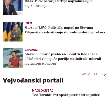
Đilas: Vučić ostavlja Srbiju najzaduženiju i
najizolovaniju
INFO
Marton (LSV): Fašistički napad na Stevana
Filipovića zastrašivanje slobodomislećih građana
GRAĐANI
Stevan Filipović pretučen u centru Beograda:
„Plaćenici vladajuće partije me šutirali i udarali
metalnom stolicom“
SVE VESTI
Vojvođanski portali
MAGLOČISTAČ
Teo Taraniš: Evropski putevi i stranputice