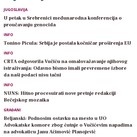
JUGOSLAVIJA
U petak u Srebrenici međunarodna konferencija o
proučavanju genocida
INFO
Tonino Picula: Srbija je postala kočničar proširenja EU
INFO
CRTA odgovorila Vučiću na omalovažavanje njihovog
istraživanja: Odavno bismo imali prevremene izbore
da naši podaci nisu tačni
INFO
NUNS: Hitno procesuirati nove pretnje redakciji
Bečejskog mozaika
GRAĐANI
Beljanski: Podnosim ostavku na mesto u UO
Advokatske komore zbog ćutnje o Vučićevim napadima
na advokaticu Janu Aćimović Planojević