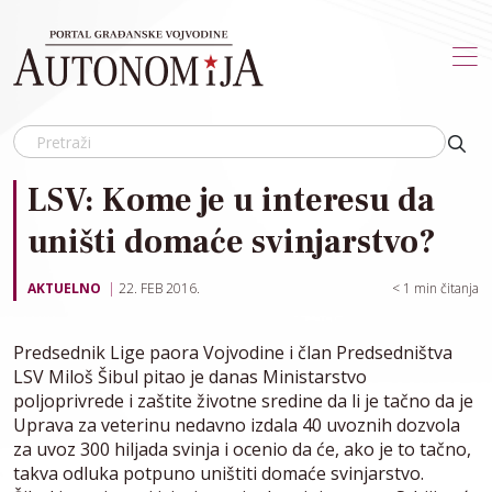
Skip to main content
LSV: Kome je u interesu da
uništi domaće svinjarstvo?
AKTUELNO
22. FEB 2016.
< 1
min čitanja
Predsednik Lige paora Vojvodine i član Predsedništva
LSV Miloš Šibul pitao je danas Ministarstvo
poljoprivrede i zaštite životne sredine da li je tačno da je
Uprava za veterinu nedavno izdala 40 uvoznih dozvola
za uvoz 300 hiljada svinja i ocenio da će, ako je to tačno,
takva odluka potpuno uništiti domaće svinjarstvo.