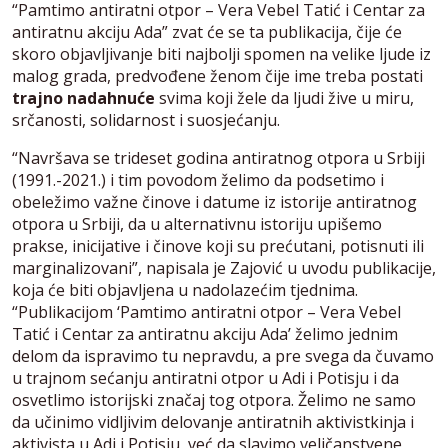
“Pamtimo antiratni otpor – Vera Vebel Tatić i Centar za
antiratnu akciju Ada” zvat će se ta publikacija, čije će
skoro objavljivanje biti najbolji spomen na velike ljude iz
malog grada, predvođene ženom čije ime treba postati
trajno nadahnuće
svima koji žele da ljudi žive u miru,
srčanosti, solidarnost i suosjećanju.
“Navršava se trideset godina antiratnog otpora u Srbiji
(1991.-2021.) i tim povodom želimo da podsetimo i
obeležimo važne činove i datume iz istorije antiratnog
otpora u Srbiji, da u alternativnu istoriju upišemo
prakse, inicijative i činove koji su prećutani, potisnuti ili
marginalizovani”, napisala je Zajović u uvodu publikacije,
koja će biti objavljena u nadolazećim tjednima.
“Publikacijom ‘Pamtimo antiratni otpor – Vera Vebel
Tatić i Centar za antiratnu akciju Ada’ želimo jednim
delom da ispravimo tu nepravdu, a pre svega da čuvamo
u trajnom sećanju antiratni otpor u Adi i Potisju i da
osvetlimo istorijski značaj tog otpora. Želimo ne samo
da učinimo vidljivim delovanje antiratnih aktivistkinja i
aktivista u Adi i Potisju, već da slavimo veličanstvene