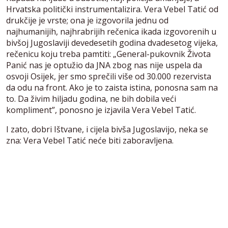
Hrvatska politički instrumentalizira. Vera Vebel Tatić od
drukčije je vrste; ona je izgovorila jednu od
najhumanijih, najhrabrijih rečenica ikada izgovorenih u
bivšoj Jugoslaviji devedesetih godina dvadesetog vijeka,
rečenicu koju treba pamtiti: „General-pukovnik Života
Panić nas je optužio da JNA zbog nas nije uspela da
osvoji Osijek, jer smo sprečili više od 30.000 rezervista
da odu na front. Ako je to zaista istina, ponosna sam na
to. Da živim hiljadu godina, ne bih dobila veći
kompliment”, ponosno je izjavila Vera Vebel Tatić.
I zato, dobri Ištvane, i cijela bivša Jugoslavijo, neka se
zna: Vera Vebel Tatić neće biti zaboravljena.