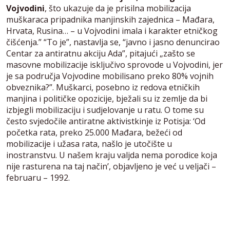
Vojvodini
, što ukazuje da je prisilna mobilizacija
muškaraca pripadnika manjinskih zajednica – Mađara,
Hrvata, Rusina… – u Vojvodini imala i karakter etničkog
čišćenja.” “To je”, nastavlja se, “javno i jasno denuncirao
Centar za antiratnu akciju Ada”, pitajući „zašto se
masovne mobilizacije isključivo sprovode u Vojvodini, jer
je sa područja Vojvodine mobilisano preko 80% vojnih
obveznika?”. Muškarci, posebno iz redova etničkih
manjina i političke opozicije, bježali su iz zemlje da bi
izbjegli mobilizaciju i sudjelovanje u ratu. O tome su
često svjedočile antiratne aktivistkinje iz Potisja: ‘Od
početka rata, preko 25.000 Mađara, bežeći od
mobilizacije i užasa rata, našlo je utočište u
inostranstvu. U našem kraju valjda nema porodice koja
nije rasturena na taj način’, objavljeno je već u veljači –
februaru – 1992.