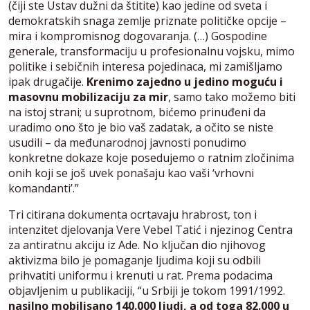
(čiji ste Ustav dužni da štitite) kao jedine od sveta i
demokratskih snaga zemlje priznate političke opcije –
mira i kompromisnog dogovaranja. (…) Gospodine
generale, transformaciju u profesionalnu vojsku, mimo
politike i sebičnih interesa pojedinaca, mi zamišljamo
ipak drugačije.
Krenimo zajedno u jedino moguću i
masovnu mobilizaciju za mir
, samo tako možemo biti
na istoj strani; u suprotnom, bićemo prinuđeni da
uradimo ono što je bio vaš zadatak, a očito se niste
usudili – da međunarodnoj javnosti ponudimo
konkretne dokaze koje posedujemo o ratnim zločinima
onih koji se još uvek ponašaju kao vaši ‘vrhovni
komandanti’.”
Tri citirana dokumenta ocrtavaju hrabrost, ton i
intenzitet djelovanja Vere Vebel Tatić i njezinog Centra
za antiratnu akciju iz Ade. No ključan dio njihovog
aktivizma bilo je pomaganje ljudima koji su odbili
prihvatiti uniformu i krenuti u rat. Prema podacima
objavljenim u publikaciji, “u Srbiji je tokom 1991/1992.
nasilno mobilisano 140.000 ljudi, a od toga 82.000 u