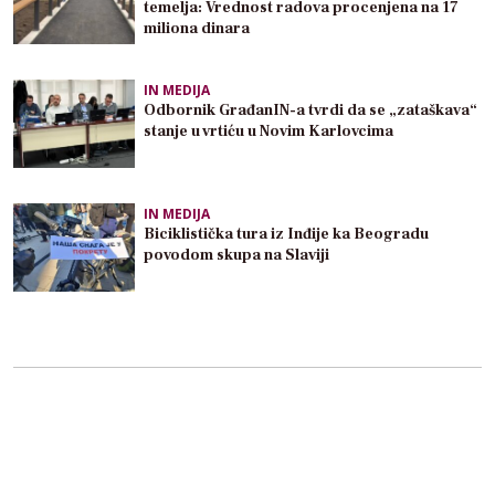
temelja: Vrednost radova procenjena na 17
miliona dinara
IN MEDIJA
Odbornik GrađanIN-a tvrdi da se „zataškava“
stanje u vrtiću u Novim Karlovcima
IN MEDIJA
Biciklistička tura iz Inđije ka Beogradu
povodom skupa na Slaviji