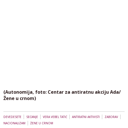
(Autonomija, foto: Centar za antiratnu akciju Ada/
Žene u crnom)
|
|
|
|
|
DEVEDESETE
SEĆANJE
VERA VEBEL TATIĆ
ANTIRATNI AKTIVISTI
ZABORAV
|
NACIONALIZAM
ŽENE U CRNOM