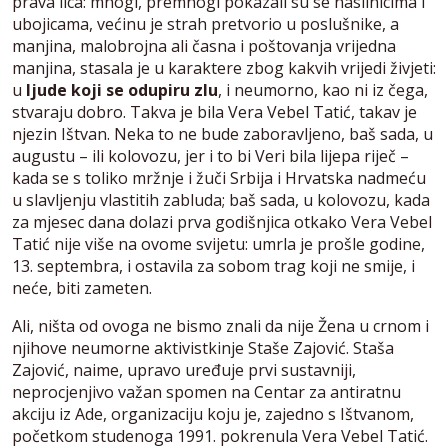
prava lica: mnogi, premnogi pokazali su se nasilnicima i
ubojicama, većinu je strah pretvorio u poslušnike, a
manjina, malobrojna ali časna i poštovanja vrijedna
manjina, stasala je u karaktere zbog kakvih vrijedi živjeti:
u
ljude koji se odupiru zlu
, i neumorno, kao ni iz čega,
stvaraju dobro. Takva je bila Vera Vebel Tatić, takav je
njezin Ištvan. Neka to ne bude zaboravljeno, baš sada, u
augustu – ili kolovozu, jer i to bi Veri bila lijepa riječ –
kada se s toliko mržnje i žuči Srbija i Hrvatska nadmeću
u slavljenju vlastitih zabluda; baš sada, u kolovozu, kada
za mjesec dana dolazi prva godišnjica otkako Vera Vebel
Tatić nije više na ovome svijetu: umrla je prošle godine,
13. septembra, i ostavila za sobom trag koji ne smije, i
neće, biti zameten.
Ali, ništa od ovoga ne bismo znali da nije Žena u crnom i
njihove neumorne aktivistkinje Staše Zajović. Staša
Zajović, naime, upravo uređuje prvi sustavniji,
neprocjenjivo važan spomen na Centar za antiratnu
akciju iz Ade, organizaciju koju je, zajedno s Ištvanom,
početkom studenoga 1991. pokrenula Vera Vebel Tatić.