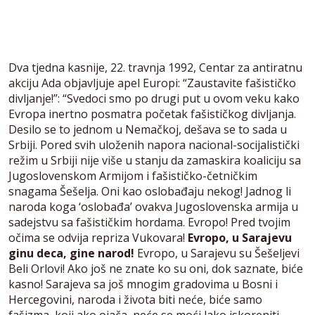
Dva tjedna kasnije, 22. travnja 1992, Centar za antiratnu
akciju Ada objavljuje apel Europi: “Zaustavite fašističko
divljanje!”: “Svedoci smo po drugi put u ovom veku kako
Evropa inertno posmatra početak fašističkog divljanja.
Desilo se to jednom u Nemačkoj, dešava se to sada u
Srbiji. Pored svih uloženih napora nacional-socijalistički
režim u Srbiji nije više u stanju da zamaskira koaliciju sa
Jugoslovenskom Armijom i fašističko-četničkim
snagama Šešelja. Oni kao oslobađaju nekog! Jadnog li
naroda koga ‘oslobađa’ ovakva Jugoslovenska armija u
sadejstvu sa fašističkim hordama. Evropo! Pred tvojim
očima se odvija repriza Vukovara!
Evropo, u Sarajevu
ginu deca, gine narod!
Evropo, u Sarajevu su Šešeljevi
Beli Orlovi! Ako još ne znate ko su oni, dok saznate, biće
kasno! Sarajeva sa još mnogim gradovima u Bosni i
Hercegovini, naroda i života biti neće, biće samo
fašizma, koji ako ojača, neće se moći lako iskoreniti.