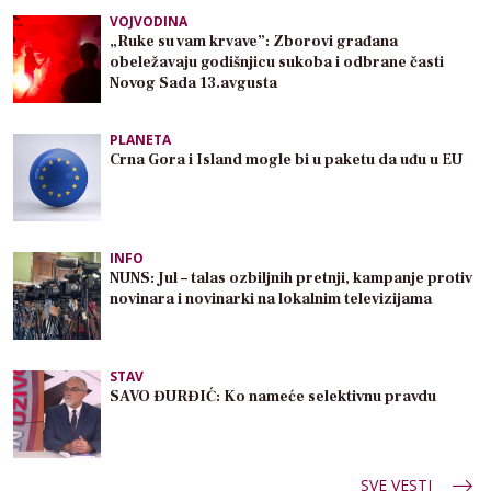
VOJVODINA
„Ruke su vam krvave”: Zborovi građana
obeležavaju godišnjicu sukoba i odbrane časti
Novog Sada 13.avgusta
PLANETA
Crna Gora i Island mogle bi u paketu da uđu u EU
INFO
NUNS: Jul – talas ozbiljnih pretnji, kampanje protiv
novinara i novinarki na lokalnim televizijama
STAV
SAVO ĐURĐIĆ: Ko nameće selektivnu pravdu
SVE VESTI