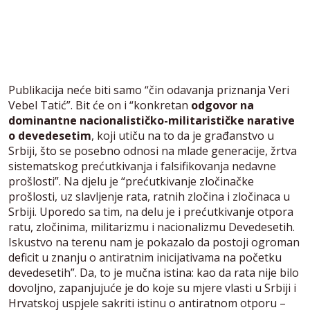
Publikacija neće biti samo “čin odavanja priznanja Veri
Vebel Tatić”. Bit će on i “konkretan
odgovor na
dominantne nacionalističko-militarističke narative
o devedesetim
, koji utiču na to da je građanstvo u
Srbiji, što se posebno odnosi na mlade generacije, žrtva
sistematskog prećutkivanja i falsifikovanja nedavne
prošlosti”. Na djelu je “prećutkivanje zločinačke
prošlosti, uz slavljenje rata, ratnih zločina i zločinaca u
Srbiji. Uporedo sa tim, na delu je i prećutkivanje otpora
ratu, zločinima, militarizmu i nacionalizmu Devedesetih.
Iskustvo na terenu nam je pokazalo da postoji ogroman
deficit u znanju o antiratnim inicijativama na početku
devedesetih”. Da, to je mučna istina: kao da rata nije bilo
dovoljno, zapanjujuće je do koje su mjere vlasti u Srbiji i
Hrvatskoj uspjele sakriti istinu o antiratnom otporu –