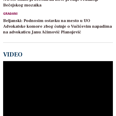
Bečejskog mozaika
GRAĐANI
Beljanski: Podnosim ostavku na mesto u UO
Advokatske komore zbog ćutnje o Vučićevim napadima
na advokaticu Janu Aćimović Planojević
VIDEO