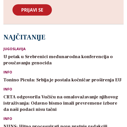
NAJČITANIJE
JUGOSLAVIJA
U petak u Srebrenici međunarodna konferencija o
proučavanju genocida
INFO
Tonino Picula: Srbija je postala kočničar proširenja EU
INFO
CRTA odgovorila Vučiću na omalovažavanje njihovog
istraživanja: Odavno bismo imali prevremene izbore
da naši podaci nisu tačni
INFO
NUNS: Hitno procesuirati nove pretnje redakciji