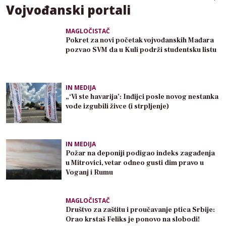
Vojvođanski portali
MAGLOČISTAČ
Pokret za novi početak vojvođanskih Mađara
pozvao SVM da u Kuli podrži studentsku listu
IN MEDIJA
„‘Vi ste havarija’: Inđijci posle novog nestanka
vode izgubili živce (i strpljenje)
IN MEDIJA
Požar na deponiji podigao indeks zagađenja
u Mitrovici, vetar odneo gusti dim pravo u
Voganj i Rumu
MAGLOČISTAČ
Društvo za zaštitu i proučavanje ptica Srbije:
Orao krstaš Feliks je ponovo na slobodi!