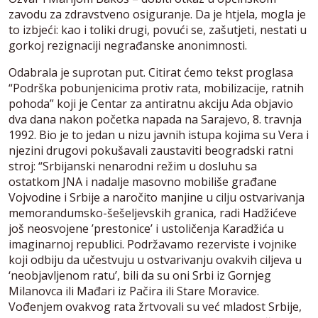
zavodu za zdravstveno osiguranje. Da je htjela, mogla je
to izbjeći: kao i toliki drugi, povući se, zašutjeti, nestati u
gorkoj rezignaciji negrađanske anonimnosti.
Odabrala je suprotan put. Citirat ćemo tekst proglasa
“Podrška pobunjenicima protiv rata, mobilizacije, ratnih
pohoda” koji je Centar za antiratnu akciju Ada objavio
dva dana nakon početka napada na Sarajevo, 8. travnja
1992. Bio je to jedan u nizu javnih istupa kojima su Vera i
njezini drugovi pokušavali zaustaviti beogradski ratni
stroj: “Srbijanski nenarodni režim u dosluhu sa
ostatkom JNA i nadalje masovno mobiliše građane
Vojvodine i Srbije a naročito manjine u cilju ostvarivanja
memorandumsko-šešeljevskih granica, radi Hadžićeve
još neosvojene ’prestonice’ i ustoličenja Karadžića u
imaginarnoj republici. Podržavamo rezerviste i vojnike
koji odbiju da učestvuju u ostvarivanju ovakvih ciljeva u
‘neobjavljenom ratu’, bili da su oni Srbi iz Gornjeg
Milanovca ili Mađari iz Pačira ili Stare Moravice.
Vođenjem ovakvog rata žrtvovali su već mladost Srbije,