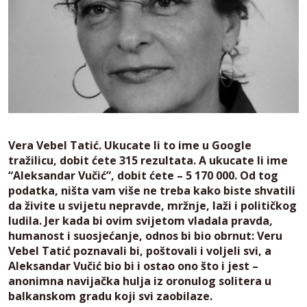
Vera Vebel Tatić. Ukucate li to ime u Google
tražilicu, dobit ćete 315 rezultata. A ukucate li ime
“Aleksandar Vučić”, dobit ćete – 5 170 000. Od tog
podatka, ništa vam više ne treba kako biste shvatili
da živite u svijetu nepravde, mržnje, laži i političkog
ludila. Jer kada bi ovim svijetom vladala pravda,
humanost i suosjećanje, odnos bi bio obrnut: Veru
Vebel Tatić poznavali bi, poštovali i voljeli svi, a
Aleksandar Vučić bio bi i ostao ono što i jest –
anonimna navijačka hulja iz oronulog solitera u
balkanskom gradu koji svi zaobilaze.