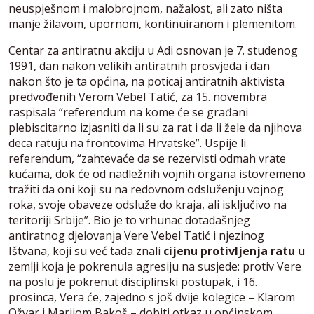
neuspješnom i malobrojnom, nažalost, ali zato ništa
manje žilavom, upornom, kontinuiranom i plemenitom.
Centar za antiratnu akciju u Adi osnovan je 7. studenog
1991, dan nakon velikih antiratnih prosvjeda i dan
nakon što je ta općina, na poticaj antiratnih aktivista
predvođenih Verom Vebel Tatić, za 15. novembra
raspisala “referendum na kome će se građani
plebiscitarno izjasniti da li su za rat i da li žele da njihova
deca ratuju na frontovima Hrvatske”. Uspije li
referendum, “zahtevaće da se rezervisti odmah vrate
kućama, dok će od nadležnih vojnih organa istovremeno
tražiti da oni koji su na redovnom odsluženju vojnog
roka, svoje obaveze odsluže do kraja, ali isključivo na
teritoriji Srbije”. Bio je to vrhunac dotadašnjeg
antiratnog djelovanja Vere Vebel Tatić i njezinog
Ištvana, koji su već tada znali
cijenu protivljenja ratu
u
zemlji koja je pokrenula agresiju na susjede: protiv Vere
na poslu je pokrenut disciplinski postupak, i 16.
prosinca, Vera će, zajedno s još dvije kolegice – Klarom
Ožvar i Marijom Bakoš – dobiti otkaz u općinskom