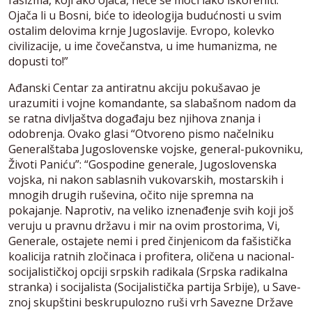
Ojača li u Bosni, biće to ideologija budućnosti u svim
ostalim delovima krnje Jugoslavije. Evropo, kolevko
civilizacije, u ime čovečanstva, u ime humanizma, ne
dopusti to!”
Ađanski Centar za antiratnu akciju pokušavao je
urazumiti i vojne komandante, sa slabašnom nadom da
se ratna divljaštva događaju bez njihova znanja i
odobrenja. Ovako glasi “Otvoreno pismo načelniku
Generalštaba Jugoslovenske vojske, general-pukovniku,
Životi Paniću”: “Gospodine generale, Jugoslovenska
vojska, ni nakon sablasnih vukovarskih, mostarskih i
mnogih drugih ruševina, očito nije spremna na
pokajanje. Naprotiv, na veliko iznenađenje svih koji još
veruju u pravnu državu i mir na ovim prostorima, Vi,
Generale, ostajete nemi i pred činjenicom da fašistička
koalicija ratnih zločinaca i profitera, oličena u nacional-
socijalističkoj opciji srpskih radikala (Srpska radikalna
stranka) i socijalista (Socijalistička partija Srbije), u Save-
znoj skupštini beskrupulozno ruši vrh Savezne Države