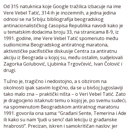
Od 315 natuknica koje Google tražilica izbacuje na ime
Vere Vebel Tatić, 314 ih je inozemnih, a jedna jedina
odnosi se na Srbiju: bibliografija beogradskog
antinacionalističkog časopisa Republika navodi kako je
u tematskim dodacima broju 33, na stranicama 8-9, iz
1991. godine, ime Vere Vebel Tatić spomenuto među
sudionicima Beogradskog antiratnog maratona,
aktivističke pacifističke diskusije Centra za antiratnu
akciju iz Beograda u kojoj su, među ostalim, sudjelovali
Zagorka Golubović, Ljubinka Trgovčević, Ivan Čolović i
drugi.
Tužno je, tragično i nedostojno, a s obzirom na
okolnosti ipak sasvim logično, da se u bivšoj Jugoslaviji
tako malo zna – praktički ništa – o Veri Vebel Tatić. Zato
je dragocjeno istaknuti temu o kojoj je, po svemu sudeći,
na spomenutom Beogradskom antiratnog maratonu
1991. govorila ona sama: “Građani Sente, Temerina i Ade
ili kako su nam ‘ljudi u senci’ dali lekciju iz građanske
hrabrosti”. Precizan, iskren i samokritičan naslov: jer