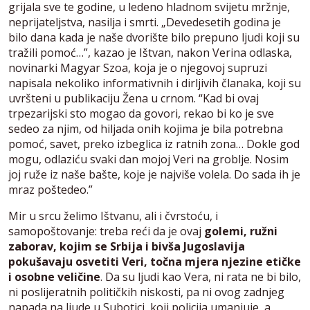
grijala sve te godine, u ledeno hladnom svijetu mržnje,
neprijateljstva, nasilja i smrti. „Devedesetih godina je
bilo dana kada je naše dvorište bilo prepuno ljudi koji su
tražili pomoć…”, kazao je Ištvan, nakon Verina odlaska,
novinarki Magyar Szoa, koja je o njegovoj supruzi
napisala nekoliko informativnih i dirljivih članaka, koji su
uvršteni u publikaciju Žena u crnom. “Kad bi ovaj
trpezarijski sto mogao da govori, rekao bi ko je sve
sedeo za njim, od hiljada onih kojima je bila potrebna
pomoć, savet, preko izbeglica iz ratnih zona… Dokle god
mogu, odlaziću svaki dan mojoj Veri na groblje. Nosim
joj ruže iz naše bašte, koje je najviše volela. Do sada ih je
mraz poštedeo.”
Mir u srcu želimo Ištvanu, ali i čvrstoću, i
samopoštovanje: treba reći da je ovaj
golemi, ružni
zaborav, kojim se Srbija i bivša Jugoslavija
pokušavaju osvetiti Veri, točna mjera njezine etičke
i osobne veličine
. Da su ljudi kao Vera, ni rata ne bi bilo,
ni poslijeratnih političkih niskosti, pa ni ovog zadnjeg
napada na ljude u Subotici, koji policija umanjuje, a