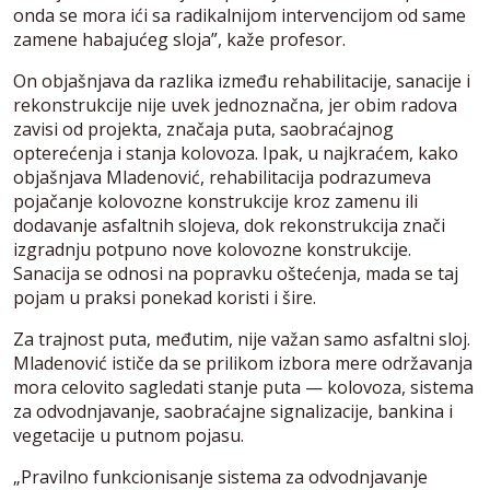
onda se mora ići sa radikalnijom intervencijom od same
zamene habajućeg sloja”, kaže profesor.
On objašnjava da razlika između rehabilitacije, sanacije i
rekonstrukcije nije uvek jednoznačna, jer obim radova
zavisi od projekta, značaja puta, saobraćajnog
opterećenja i stanja kolovoza. Ipak, u najkraćem, kako
objašnjava Mladenović, rehabilitacija podrazumeva
pojačanje kolovozne konstrukcije kroz zamenu ili
dodavanje asfaltnih slojeva, dok rekonstrukcija znači
izgradnju potpuno nove kolovozne konstrukcije.
Sanacija se odnosi na popravku oštećenja, mada se taj
pojam u praksi ponekad koristi i šire.
Za trajnost puta, međutim, nije važan samo asfaltni sloj.
Mladenović ističe da se prilikom izbora mere održavanja
mora celovito sagledati stanje puta — kolovoza, sistema
za odvodnjavanje, saobraćajne signalizacije, bankina i
vegetacije u putnom pojasu.
„Pravilno funkcionisanje sistema za odvodnjavanje