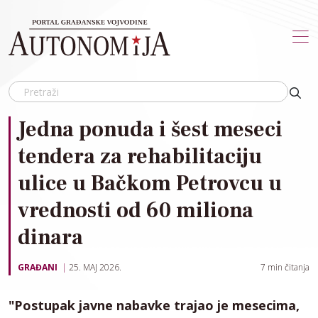
Skip to main content
Jedna ponuda i šest meseci
tendera za rehabilitaciju
ulice u Bačkom Petrovcu u
vrednosti od 60 miliona
dinara
GRAĐANI
25. MAJ 2026.
7
min čitanja
"Postupak javne nabavke trajao je mesecima,