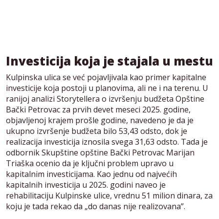
Investicija koja je stajala u mestu
Kulpinska ulica se već pojavljivala kao primer kapitalne
investicije koja postoji u planovima, ali ne i na terenu. U
ranijoj analizi Storytellera o izvršenju budžeta Opštine
Bački Petrovac za prvih devet meseci 2025. godine,
objavljenoj krajem prošle godine, navedeno je da je
ukupno izvršenje budžeta bilo 53,43 odsto, dok je
realizacija investicija iznosila svega 31,63 odsto. Tada je
odbornik Skupštine opštine Bački Petrovac Marijan
Triaška ocenio da je ključni problem upravo u
kapitalnim investicijama. Kao jednu od najvećih
kapitalnih investicija u 2025. godini naveo je
rehabilitaciju Kulpinske ulice, vrednu 51 milion dinara, za
koju je tada rekao da „do danas nije realizovana”.