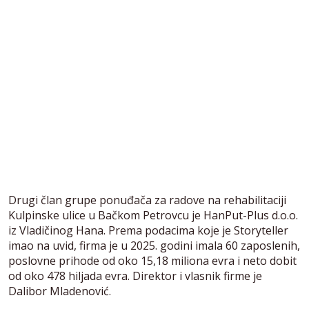
Drugi član grupe ponuđača za radove na rehabilitaciji
Kulpinske ulice u Bačkom Petrovcu je HanPut-Plus d.o.o.
iz Vladičinog Hana. Prema podacima koje je Storyteller
imao na uvid, firma je u 2025. godini imala 60 zaposlenih,
poslovne prihode od oko 15,18 miliona evra i neto dobit
od oko 478 hiljada evra. Direktor i vlasnik firme je
Dalibor Mladenović.