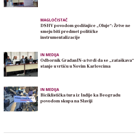
MAGLOČISTAČ
DSHV povodom godišnjice „Oluje“: Žrtve ne
smeju biti predmet političke
instrumentalizacije
IN MEDIJA
Odbornik GrađanIN-a tvrdi da se „zataškava“
stanje u vrtiću u Novim Karlovcima
IN MEDIJA
Biciklistička tura iz Inđije ka Beogradu
povodom skupa na Slaviji