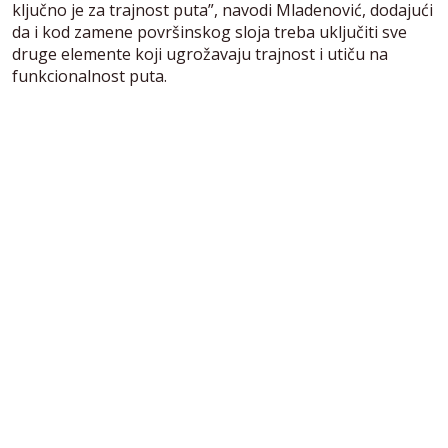
ključno je za trajnost puta”, navodi Mladenović, dodajući
da i kod zamene površinskog sloja treba uključiti sve
druge elemente koji ugrožavaju trajnost i utiču na
funkcionalnost puta.