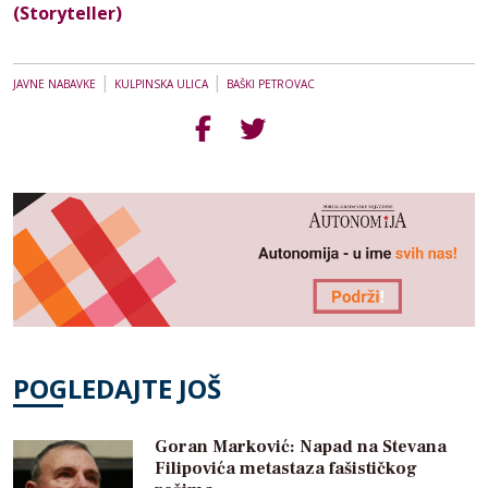
(Storyteller)
|
|
JAVNE NABAVKE
KULPINSKA ULICA
BAŠKI PETROVAC
POGLEDAJTE JOŠ
Goran Marković: Napad na Stevana
Filipovića metastaza fašističkog