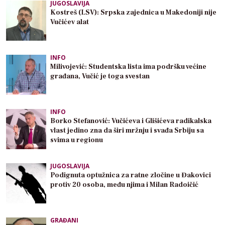
JUGOSLAVIJA
Kostreš (LSV): Srpska zajednica u Makedoniji nije
Vučićev alat
INFO
Milivojević: Studentska lista ima podršku većine
građana, Vučić je toga svestan
INFO
Borko Stefanović: Vučićeva i Glišićeva radikalska
vlast jedino zna da širi mržnju i svađa Srbiju sa
svima u regionu
JUGOSLAVIJA
Podignuta optužnica za ratne zločine u Đakovici
protiv 20 osoba, među njima i Milan Radoičić
GRAĐANI