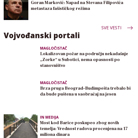
Goran Marković: Napad na Stevana Filipovića
metastaza fašističkog režima
SVE VESTI
Vojvođanski portali
MAGLOČISTAČ
Lokalizovan požar na području nekadašnje
„Zorke“ u Subotici, nema opasnosti po
stanovništvo
MAGLOČISTAČ
Brza pruga Beograd–Budimpešta trebalo bi
da bude puštena u saobraćaj na jesen
IN MEDIJA
Most kod Barice poskupeo zbog novih
temelja: Vrednost radova procenjena na 17
miliona dinara