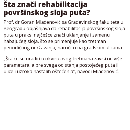
Šta znači rehabilitacija
površinskog sloja puta?
Prof. dr Goran Mladenović sa Građevinskog fakulteta u
Beogradu objašnjava da rehabilitacija površinskog sloja
puta u praksi najčešće znači uklanjanje i zamenu
habajućeg sloja, što se primenjuje kao tretman
periodičnog održavanja, naročito na gradskim ulicama.
„Šta će se uraditi u okviru ovog tretmana zavisi od više
parametara, a pre svega od stanja postojećeg puta ili
ulice i uzroka nastalih oštećenja”, navodi Mladenović.