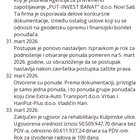
koji je podnela Agencija za privremeno
zapošljavanje „PUT-INVEST BANAT“ d.o.o. Novi Sad.
Ta firma je osporavala delove konkursne
dokumentacije, između ostalog uslove koji su se
odnosili na geodetsku opremu i finansijski bonitet
ponuđača.
mart 2026.
Postupak je ponovo nastavljen. Ispravkom je rok za
podnošenje i otvaranje ponuda pomeren na 5. mart
2026. godine, uz obrazloženje da se postupak
nastavlja nakon završetka postupka zaštite prava.
mart 2026.
Otvorene su ponude. Prema dokumentaciji, pristigla
je samo jedna ponuda, i to ponuda grupe ponuđača
koju čine Extra-Auto Transport d.o.o. Vrbas i
HanPut-Plus d.o.o. Vladičin Han.
mart 2026.
Zaključen je ugovor za rehabilitaciju Kulpinske ulice.
Ugovorena vrednost iznosi 50.509.947,70 dinara bez
PDV-a, odnosno 60.611.937,24 dinara sa PDV-om.
Rok za izvođenje radova je 100 dana.