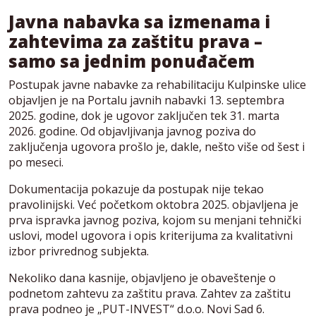
Javna nabavka sa izmenama i
zahtevima za zaštitu prava –
samo sa jednim ponuđačem
Postupak javne nabavke za rehabilitaciju Kulpinske ulice
objavljen je na Portalu javnih nabavki 13. septembra
2025. godine, dok je ugovor zaključen tek 31. marta
2026. godine. Od objavljivanja javnog poziva do
zaključenja ugovora prošlo je, dakle, nešto više od šest i
po meseci.
Dokumentacija pokazuje da postupak nije tekao
pravolinijski. Već početkom oktobra 2025. objavljena je
prva ispravka javnog poziva, kojom su menjani tehnički
uslovi, model ugovora i opis kriterijuma za kvalitativni
izbor privrednog subjekta.
Nekoliko dana kasnije, objavljeno je obaveštenje o
podnetom zahtevu za zaštitu prava. Zahtev za zaštitu
prava podneo je „PUT-INVEST“ d.o.o. Novi Sad 6.