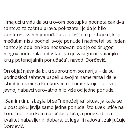
„Imajući u vidu da su u ovom postupku podneta čak dva
zahteva za zaštitu prava, pokazatelj je da je bilo
zainteresovanih ponuđača za učešće u postupku, koji
međutim nisu podneli svoje ponude i nadmetali se. Jedan
zahtev je odbijen kao neosnovan, dok je od drugog
njegov podnosilac odustao, što je zasigurno smanjilo
krug potencijalnih ponuđača”, navodi Đorđević.
On objašnjava da bi, u suprotnom scenariju – da su
podnosioci zahteva uspeli u svojim namerama i da je
ishod bio izmena konkursne dokumentacije – u ovoj
javnoj nabavci verovatno bilo više od jedne ponude.
„Samim tim, izbegla bi se “nepoželjna” situacija kada se
u postupku javlja samo jedna ponuda, što uvek utiče na
konačnu cenu koju naručilac plaća, a ponekad i na
kvalitet nabavljenih dobara, usluga ili radova”, zaključuje
Đorđević.