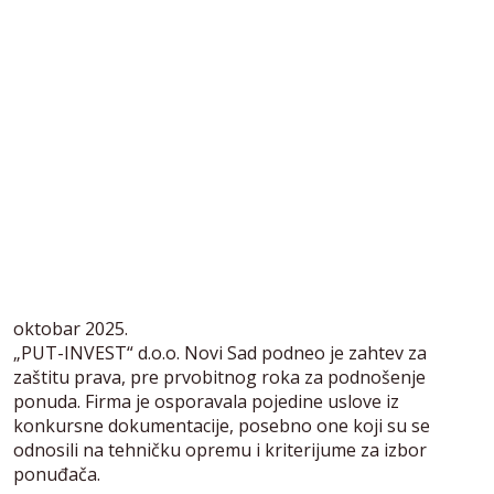
oktobar 2025.
„PUT-INVEST“ d.o.o. Novi Sad podneo je zahtev za
zaštitu prava, pre prvobitnog roka za podnošenje
ponuda. Firma je osporavala pojedine uslove iz
konkursne dokumentacije, posebno one koji su se
odnosili na tehničku opremu i kriterijume za izbor
ponuđača.