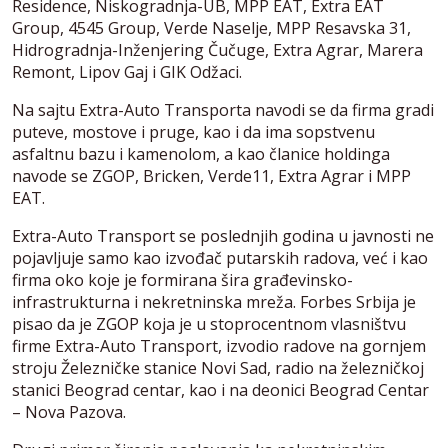
Residence, Niskogradnja-UB, MPP EAT, Extra EAT
Group, 4545 Group, Verde Naselje, MPP Resavska 31,
Hidrogradnja-Inženjering Čučuge, Extra Agrar, Marera
Remont, Lipov Gaj i GIK Odžaci.
Na sajtu Extra-Auto Transporta navodi se da firma gradi
puteve, mostove i pruge, kao i da ima sopstvenu
asfaltnu bazu i kamenolom, a kao članice holdinga
navode se ZGOP, Bricken, Verde11, Extra Agrar i MPP
EAT.
Extra-Auto Transport se poslednjih godina u javnosti ne
pojavljuje samo kao izvođač putarskih radova, već i kao
firma oko koje je formirana šira građevinsko-
infrastrukturna i nekretninska mreža. Forbes Srbija je
pisao da je ZGOP koja je u stoprocentnom vlasništvu
firme Extra-Auto Transport, izvodio radove na gornjem
stroju Železničke stanice Novi Sad, radio na železničkoj
stanici Beograd centar, kao i na deonici Beograd Centar
– Nova Pazova.