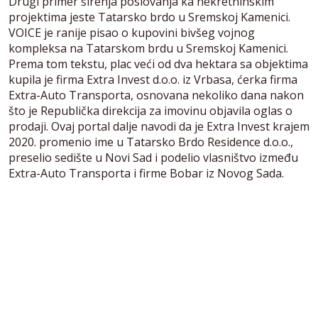
Drugi primer širenja poslovanja ka nekretninskim
projektima jeste Tatarsko brdo u Sremskoj Kamenici.
VOICE je ranije pisao o kupovini bivšeg vojnog
kompleksa na Tatarskom brdu u Sremskoj Kamenici.
Prema tom tekstu, plac veći od dva hektara sa objektima
kupila je firma Extra Invest d.o.o. iz Vrbasa, ćerka firma
Extra-Auto Transporta, osnovana nekoliko dana nakon
što je Republička direkcija za imovinu objavila oglas o
prodaji. Ovaj portal dalje navodi da je Extra Invest krajem
2020. promenio ime u Tatarsko Brdo Residence d.o.o.,
preselio sedište u Novi Sad i podelio vlasništvo između
Extra-Auto Transporta i firme Bobar iz Novog Sada.