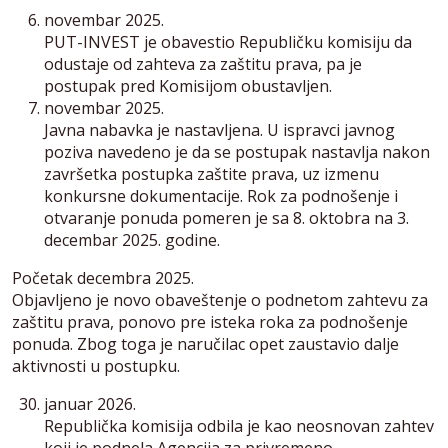
novembar 2025.
PUT-INVEST je obavestio Republičku komisiju da
odustaje od zahteva za zaštitu prava, pa je
postupak pred Komisijom obustavljen.
novembar 2025.
Javna nabavka je nastavljena. U ispravci javnog
poziva navedeno je da se postupak nastavlja nakon
završetka postupka zaštite prava, uz izmenu
konkursne dokumentacije. Rok za podnošenje i
otvaranje ponuda pomeren je sa 8. oktobra na 3.
decembar 2025. godine.
Početak decembra 2025.
Objavljeno je novo obaveštenje o podnetom zahtevu za
zaštitu prava, ponovo pre isteka roka za podnošenje
ponuda. Zbog toga je naručilac opet zaustavio dalje
aktivnosti u postupku.
januar 2026.
Republička komisija odbila je kao neosnovan zahtev