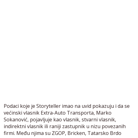
Podaci koje je Storyteller imao na uvid pokazuju i da se
većinski vlasnik Extra-Auto Transporta, Marko
Sokanović, pojavljuje kao vlasnik, stvarni vlasnik,
indirektni vlasnik ili raniji zastupnik u nizu povezanih
firmi. Među njima su ZGOP, Bricken, Tatarsko Brdo