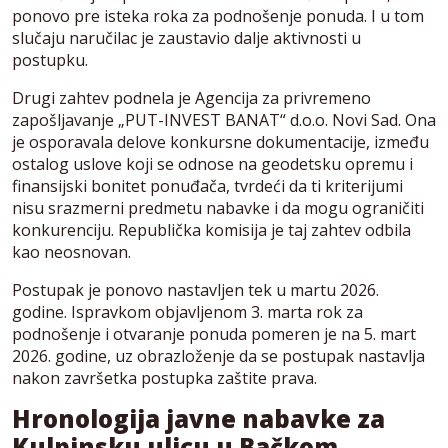
ponovo pre isteka roka za podnošenje ponuda. I u tom
slučaju naručilac je zaustavio dalje aktivnosti u
postupku.
Drugi zahtev podnela je Agencija za privremeno
zapošljavanje „PUT-INVEST BANAT“ d.o.o. Novi Sad. Ona
je osporavala delove konkursne dokumentacije, između
ostalog uslove koji se odnose na geodetsku opremu i
finansijski bonitet ponuđača, tvrdeći da ti kriterijumi
nisu srazmerni predmetu nabavke i da mogu ograničiti
konkurenciju. Republička komisija je taj zahtev odbila
kao neosnovan.
Postupak je ponovo nastavljen tek u martu 2026.
godine. Ispravkom objavljenom 3. marta rok za
podnošenje i otvaranje ponuda pomeren je na 5. mart
2026. godine, uz obrazloženje da se postupak nastavlja
nakon završetka postupka zaštite prava.
Hronologija javne nabavke za
Kulpinsku ulicu u Bačkom