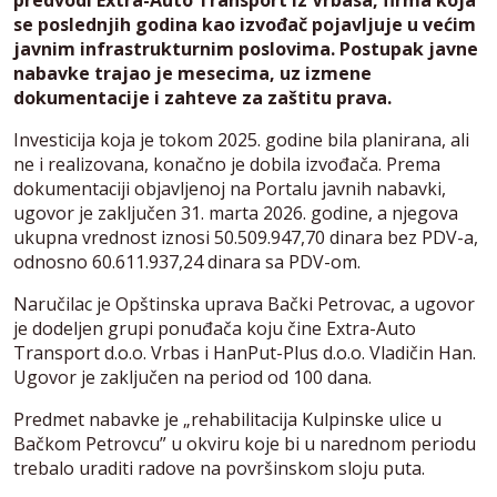
predvodi Extra-Auto Transport iz Vrbasa, firma koja
se poslednjih godina kao izvođač pojavljuje u većim
javnim infrastrukturnim poslovima. Postupak javne
nabavke trajao je mesecima, uz izmene
dokumentacije i zahteve za zaštitu prava.
Investicija koja je tokom 2025. godine bila planirana, ali
ne i realizovana, konačno je dobila izvođača. Prema
dokumentaciji objavljenoj na Portalu javnih nabavki,
ugovor je zaključen 31. marta 2026. godine, a njegova
ukupna vrednost iznosi 50.509.947,70 dinara bez PDV-a,
odnosno 60.611.937,24 dinara sa PDV-om.
Naručilac je Opštinska uprava Bački Petrovac, a ugovor
je dodeljen grupi ponuđača koju čine Extra-Auto
Transport d.o.o. Vrbas i HanPut-Plus d.o.o. Vladičin Han.
Ugovor je zaključen na period od 100 dana.
Predmet nabavke je „rehabilitacija Kulpinske ulice u
Bačkom Petrovcu” u okviru koje bi u narednom periodu
trebalo uraditi radove na površinskom sloju puta.