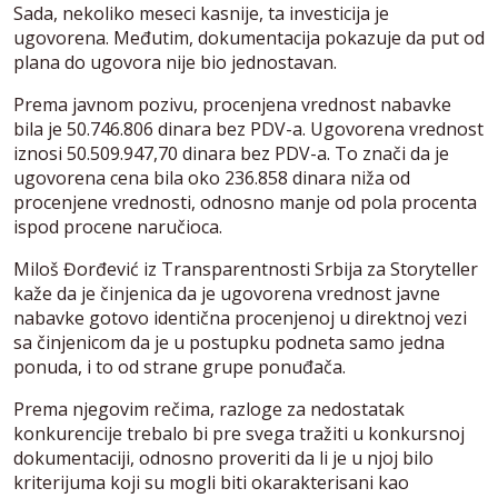
Sada, nekoliko meseci kasnije, ta investicija je
ugovorena. Međutim, dokumentacija pokazuje da put od
plana do ugovora nije bio jednostavan.
Prema javnom pozivu, procenjena vrednost nabavke
bila je 50.746.806 dinara bez PDV-a. Ugovorena vrednost
iznosi 50.509.947,70 dinara bez PDV-a. To znači da je
ugovorena cena bila oko 236.858 dinara niža od
procenjene vrednosti, odnosno manje od pola procenta
ispod procene naručioca.
Miloš Đorđević iz Transparentnosti Srbija za Storyteller
kaže da je činjenica da je ugovorena vrednost javne
nabavke gotovo identična procenjenoj u direktnoj vezi
sa činjenicom da je u postupku podneta samo jedna
ponuda, i to od strane grupe ponuđača.
Prema njegovim rečima, razloge za nedostatak
konkurencije trebalo bi pre svega tražiti u konkursnoj
dokumentaciji, odnosno proveriti da li je u njoj bilo
kriterijuma koji su mogli biti okarakterisani kao