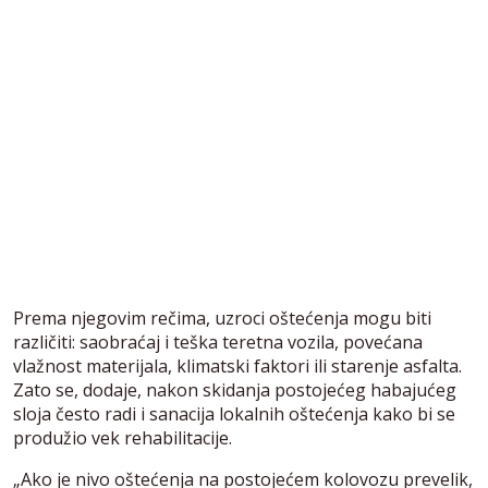
Prema njegovim rečima, uzroci oštećenja mogu biti
različiti: saobraćaj i teška teretna vozila, povećana
vlažnost materijala, klimatski faktori ili starenje asfalta.
Zato se, dodaje, nakon skidanja postojećeg habajućeg
sloja često radi i sanacija lokalnih oštećenja kako bi se
produžio vek rehabilitacije.
„Ako je nivo oštećenja na postojećem kolovozu prevelik,