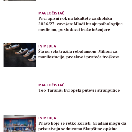
MAGLOČISTAČ
Prvi upisni rok na fakultete za školsku
2026/27. završen: Mladi biraju psihologiju i
medicinu, poslodavci traže inženjere
IN MEDIJA
Šta su sela tražila rebalansom: Milioni za
manifestacije, proslave i prateće troškove
MAGLOČISTAČ
Teo Taraniš: Evropski putevi i stranputice
IN MEDIJA
Pravo koje se retko koristi: Građani mogu da
prisustvuju sednicama Skupštine opštine