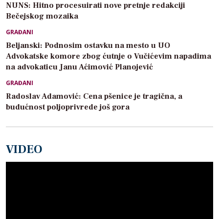
NUNS: Hitno procesuirati nove pretnje redakciji
Bečejskog mozaika
GRAĐANI
Beljanski: Podnosim ostavku na mesto u UO
Advokatske komore zbog ćutnje o Vučićevim napadima
na advokaticu Janu Aćimović Planojević
GRAĐANI
Radoslav Adamović: Cena pšenice je tragična, a
budućnost poljoprivrede još gora
VIDEO