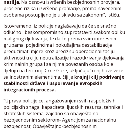
nasilja
. Na osnovu izvršenih bezbjednosnih provjera,
procjene rizika i izvršene profilacije, prema navedenim
osobama postupljeno je u skladu sa zakonom”, ističu.
Istovremeno, iz policije naglašavaju da će se snažno,
odlučno i beskompromisno suprotstaviti svakom obliku
malignog djelovanja, te da će prema svim interesnim
grupama, pojedincima i pokušajima destabilizacije
preduzimati mjere kroz preciznu operacionalizaciju
aktivnosti u cilju neutralizacije i razotkrivanja djelovanja
kriminalnih grupa i sa njima povezanih osoba koje
djeluju na teritoriji Crne Gore, uključujući i njihove veze
sa inostranim elementima, čiji je
krajnji cilj podrivanje
stabilnosti države i usporavanje evropskih
integracionih procesa.
“Uprava policije će, angažovanjem svih raspoloživih
policijskih snaga, kapaciteta, ljudskih resursa, tehnike i
strateških sistema, zajedno sa obavještajno-
bezbjednosnim sektorom- Agencijom za nacionalnu
bezbjednost, Obavještajno-bezbjednosnim