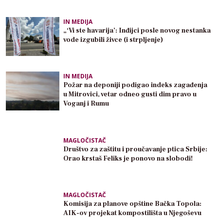
IN MEDIJA
„‘Vi ste havarija’: Inđijci posle novog nestanka
vode izgubili živce (i strpljenje)
IN MEDIJA
Požar na deponiji podigao indeks zagađenja
u Mitrovici, vetar odneo gusti dim pravo u
Voganj i Rumu
MAGLOČISTAČ
Društvo za zaštitu i proučavanje ptica Srbije:
Orao krstaš Feliks je ponovo na slobodi!
MAGLOČISTAČ
Komisija za planove opštine Bačka Topola:
AIK-ov projekat kompostilišta u Njegoševu