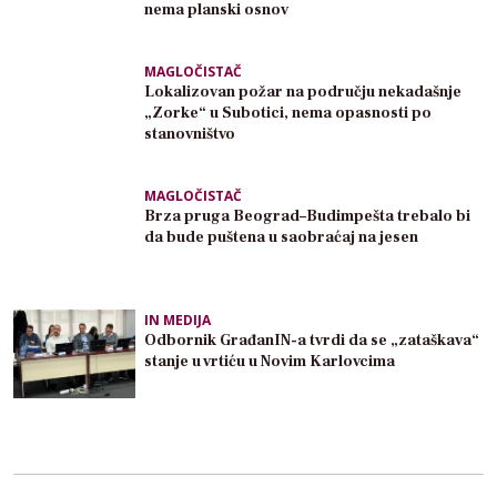
nema planski osnov
MAGLOČISTAČ
Lokalizovan požar na području nekadašnje
„Zorke“ u Subotici, nema opasnosti po
stanovništvo
MAGLOČISTAČ
Brza pruga Beograd–Budimpešta trebalo bi
da bude puštena u saobraćaj na jesen
IN MEDIJA
Odbornik GrađanIN-a tvrdi da se „zataškava“
stanje u vrtiću u Novim Karlovcima