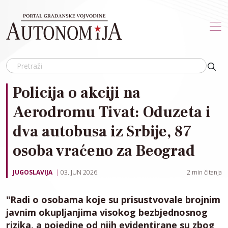
Skip to main content
Policija o akciji na
Aerodromu Tivat: Oduzeta i
dva autobusa iz Srbije, 87
osoba vraćeno za Beograd
JUGOSLAVIJA
03. JUN 2026.
2
min čitanja
"Radi o osobama koje su prisustvovale brojnim
javnim okupljanjima visokog bezbjednosnog
rizika, a pojedine od njih evidentirane su zbog