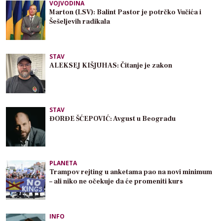
VOJVODINA
Marton (LSV): Balint Pastor je potrčko Vučića i
Šešeljevih radikala
STAV
ALEKSEJ KIŠJUHAS: Čitanje je zakon
STAV
ĐORĐE ŠĆEPOVIĆ: Avgust u Beogradu
PLANETA
Trampov rejting u anketama pao na novi minimum
– ali niko ne očekuje da će promeniti kurs
INFO