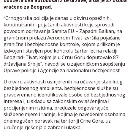
oduzeta dva autobusa iz te države, a da je 87 osoba
vraćeno za Beograd.
“Crnogorska policija je danas u okviru opsežnih,
kontinuiranih i pojačanih aktivnosti koje sprovodi
povodom održavanja Samita EU – Zapadni Balkan, na
graničnom prelazu Aerodrom Tivat izvršila pojačane
granične i bezbjednosne kontrole, kojom prilikom je
izdvojen i stavljen pod kontrolu čarter let na relaciji
Beograd–Tivat, kojim je u Crnu Goru doputovalo 87
državljana Srbije”, navodi se u zajedničkom saopštenju
Uprave policije i Agencije za nacionalnu bezbjednost.
U okviru aktivnosti usmjerenih na očuvanje stabilnog
bezbjednosnog ambijenta, bezbjednosne službe su
pravovremeno identifikovale osobe od bezbjednosnog
interesa i, u skladu sa zakonskim ovlašćenjima i
procijenjenim rizicima, preduzele odgovarajuće
službene mjere i radnje, kojima je navedenim osobama
onemogućen boravak na teritoriji Crne Gore, uz
uručenje rješenja o zabrani ulaska.