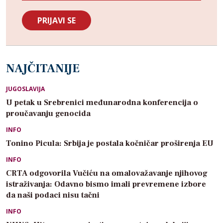
NAJČITANIJE
JUGOSLAVIJA
U petak u Srebrenici međunarodna konferencija o
proučavanju genocida
INFO
Tonino Picula: Srbija je postala kočničar proširenja EU
INFO
CRTA odgovorila Vučiću na omalovažavanje njihovog
istraživanja: Odavno bismo imali prevremene izbore
da naši podaci nisu tačni
INFO