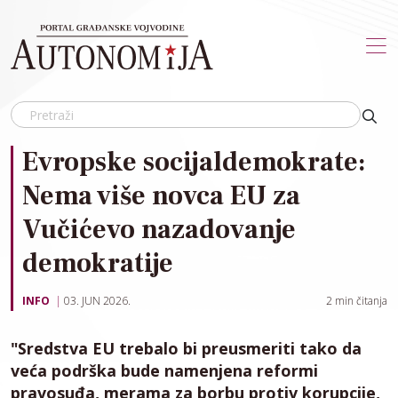
Skip to main content
Evropske socijaldemokrate:
Nema više novca EU za
Vučićevo nazadovanje
demokratije
INFO
03. JUN 2026.
2
min čitanja
"Sredstva EU trebalo bi preusmeriti tako da
veća podrška bude namenjena reformi
pravosuđa, merama za borbu protiv korupcije,