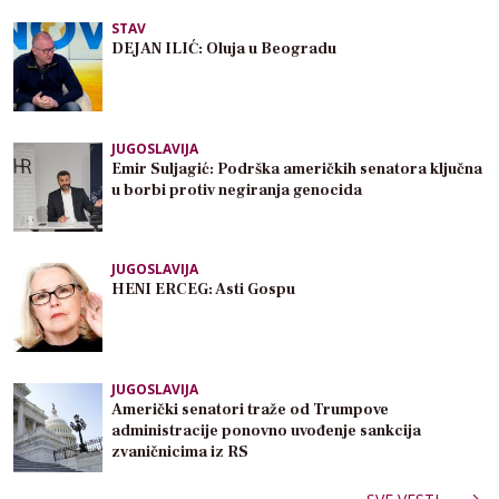
STAV
DEJAN ILIĆ: Oluja u Beogradu
JUGOSLAVIJA
Emir Suljagić: Podrška američkih senatora ključna
u borbi protiv negiranja genocida
JUGOSLAVIJA
HENI ERCEG: Asti Gospu
JUGOSLAVIJA
Američki senatori traže od Trumpove
administracije ponovno uvođenje sankcija
zvaničnicima iz RS