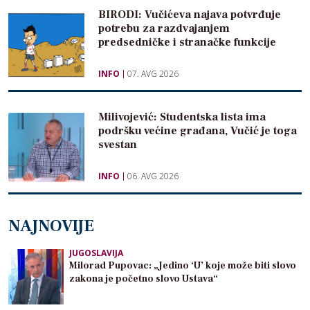
BIRODI: Vučićeva najava potvrđuje
potrebu za razdvajanjem
predsedničke i stranačke funkcije
INFO
07. AVG 2026
Milivojević: Studentska lista ima
podršku većine građana, Vučić je toga
svestan
INFO
06. AVG 2026
NAJNOVIJE
JUGOSLAVIJA
Milorad Pupovac: „Jedino ‘U’ koje može biti slovo
zakona je početno slovo Ustava“