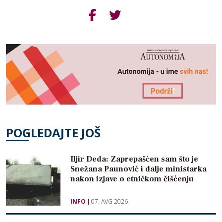
POGLEDAJTE JOŠ
Iljir Deda: Zaprepašćen sam što je
Snežana Paunović i dalje ministarka
nakon izjave o etničkom čišćenju
INFO
07. AVG 2026