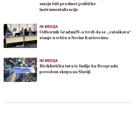
smeju biti predmet političke
instrumentalizacije
IN MEDIJA
Odbornik GrađanIN-a tvrdi da se „zataškava“
stanje u vrtiću u Novim Karlovcima
IN MEDIJA
Biciklistička tura iz Inđije ka Beogradu
povodom skupa na Slaviji