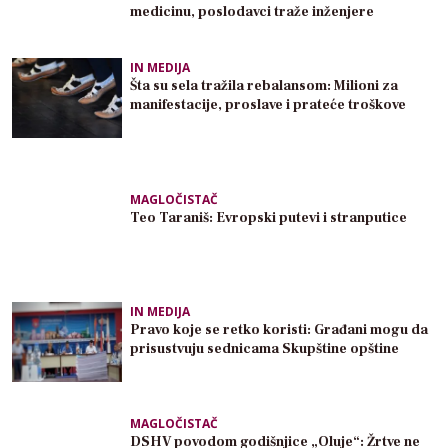
medicinu, poslodavci traže inženjere
IN MEDIJA
Šta su sela tražila rebalansom: Milioni za
manifestacije, proslave i prateće troškove
MAGLOČISTAČ
Teo Taraniš: Evropski putevi i stranputice
IN MEDIJA
Pravo koje se retko koristi: Građani mogu da
prisustvuju sednicama Skupštine opštine
MAGLOČISTAČ
DSHV povodom godišnjice „Oluje“: Žrtve ne