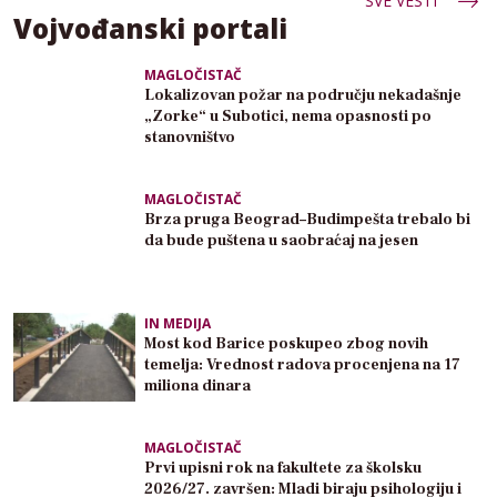
SVE VESTI
Vojvođanski portali
MAGLOČISTAČ
Lokalizovan požar na području nekadašnje
„Zorke“ u Subotici, nema opasnosti po
stanovništvo
MAGLOČISTAČ
Brza pruga Beograd–Budimpešta trebalo bi
da bude puštena u saobraćaj na jesen
IN MEDIJA
Most kod Barice poskupeo zbog novih
temelja: Vrednost radova procenjena na 17
miliona dinara
MAGLOČISTAČ
Prvi upisni rok na fakultete za školsku
2026/27. završen: Mladi biraju psihologiju i