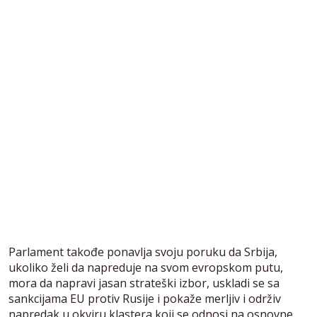
Parlament takođe ponavlja svoju poruku da Srbija,
ukoliko želi da napreduje na svom evropskom putu,
mora da napravi jasan strateški izbor, uskladi se sa
sankcijama EU protiv Rusije i pokaže merljiv i održiv
napredak u okviru klastera koji se odnosi na osnovne