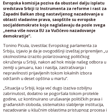
Evropska komisija poziva da obustavi dalju isplatu
sredstava Srbiji iz Instrumenta za reforme i rast za
Zapadni Balkan zbog nastavljenog nazadovanja u
oblasti vladavine prava, saopštile su evropske
socijaldemokrate koje naglašavaju da posle svega
„nema više novca EU za Vučićevo nazadovanje
demokratije“.
Tonino Picula, izvestilac Evropskog parlamenta za
Srbiju, izjavio je da je ovogodišnji izveštaj pripremljen „u
okolnostima izrazito polarizovanog političkog
okruženja u Srbiji, nakon ad hok misije našeg odbora u
zemlji u januaru, kao i nasilja, zastrašivanja i
nepravilnosti prijavljenih tokom lokalnih izbora
održanih u deset opština u martu“.
„Situacija u Srbiji, koja već dugo izaziva ozbiljnu
zabrinutost, dodatno se pogoršala tokom protekle
godine, uz kontinuirano urušavanje političkih prava i
građanskih sloboda, sistematsko slabljenje institucija,
nazadovanje u ključnim oblastima pristupnog procesa i