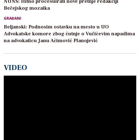
NUNS: Hitno procesuirati nove pretnje redakciji
Bečejskog mozaika
GRAĐANI
Beljanski: Podnosim ostavku na mesto u UO
Advokatske komore zbog ćutnje o Vučićevim napadima
na advokaticu Janu Aćimović Planojević
VIDEO