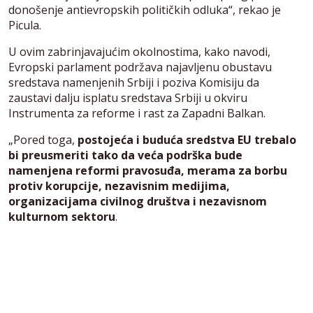
donošenje antievropskih političkih odluka“, rekao je
Picula.
U ovim zabrinjavajućim okolnostima, kako navodi,
Evropski parlament podržava najavljenu obustavu
sredstava namenjenih Srbiji i poziva Komisiju da
zaustavi dalju isplatu sredstava Srbiji u okviru
Instrumenta za reforme i rast za Zapadni Balkan.
„Pored toga,
postojeća i buduća sredstva EU trebalo
bi preusmeriti tako da veća podrška bude
namenjena reformi pravosuđa, merama za borbu
protiv korupcije, nezavisnim medijima,
organizacijama civilnog društva i nezavisnom
kulturnom sektoru
.