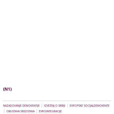
(N1)
|
|
NAZADOVANJE DEMOKRATIJE
IZVEŠTAJ O SRBIJI
EVROPSKE SOCIJALDEMOKRATE
|
|
OBUSTAVA SREDSTAVA
EVROINTEGRACIJE