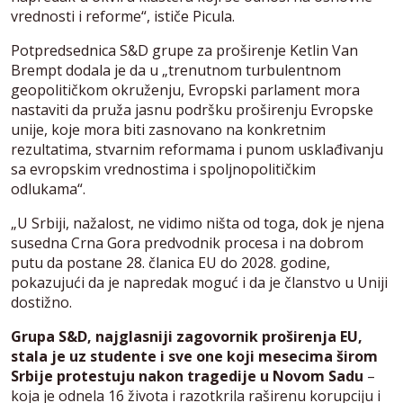
vrednosti i reforme“, ističe Picula.
Potpredsednica S&D grupe za proširenje Ketlin Van
Brempt dodala je da u „trenutnom turbulentnom
geopolitičkom okruženju, Evropski parlament mora
nastaviti da pruža jasnu podršku proširenju Evropske
unije, koje mora biti zasnovano na konkretnim
rezultatima, stvarnim reformama i punom usklađivanju
sa evropskim vrednostima i spoljnopolitičkim
odlukama“.
„U Srbiji, nažalost, ne vidimo ništa od toga, dok je njena
susedna Crna Gora predvodnik procesa i na dobrom
putu da postane 28. članica EU do 2028. godine,
pokazujući da je napredak moguć i da je članstvo u Uniji
dostižno.
Grupa S&D, najglasniji zagovornik proširenja EU,
stala je uz studente i sve one koji mesecima širom
Srbije protestuju nakon tragedije u Novom Sadu
–
koja je odnela 16 života i razotkrila raširenu korupciju i