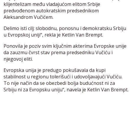
klijentelizam među vladajućom elitom Srbije
predvođenom autokratskim predsednikom
Aleksandrom Vučićem.
Delimo isti cilj: slobodnu, ponosnu i demokratsku Srbiju
u Evropskoj uniji“, rekla je Ketlin Van Brempt.
Ponovila je poziv svim ključnim akterima Evropske unije
da zauzmu čvrst stav prema predsedniku Vučiću i
njegovoj eliti.
Evropska unija je predugo pokušavala da kupi
stabilnost u regionu tolerišući i udovoljavajući Vučiću.
To nije način da se obezbedi bolja budućnost ni za
Srbiju ni za Evropsku uniju“, navela je Ketlin Van Brempt.