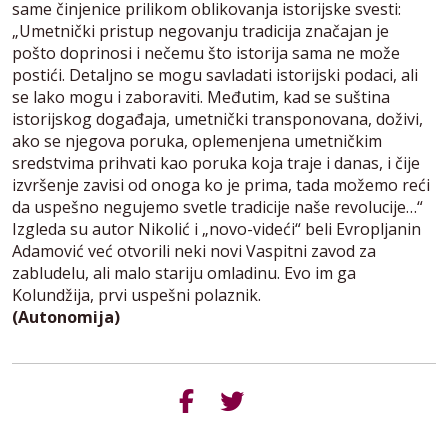
same činjenice prilikom oblikovanja istorijske svesti:
„Umetnički pristup negovanju tradicija značajan je
pošto doprinosi i nečemu što istorija sama ne može
postići. Detaljno se mogu savladati istorijski podaci, ali
se lako mogu i zaboraviti. Međutim, kad se suština
istorijskog događaja, umetnički transponovana, doživi,
ako se njegova poruka, oplemenjena umetničkim
sredstvima prihvati kao poruka koja traje i danas, i čije
izvršenje zavisi od onoga ko je prima, tada možemo reći
da uspešno negujemo svetle tradicije naše revolucije…“
Izgleda su autor Nikolić i „novo-videći“ beli Evropljanin
Adamović već otvorili neki novi Vaspitni zavod za
zabludelu, ali malo stariju omladinu. Evo im ga
Kolundžija, prvi uspešni polaznik.
(Autonomija)