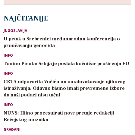
NAJČITANIJE
JUGOSLAVIJA
U petak u Srebrenici međunarodna konferencija o
proučavanju genocida
INFO
Tonino Picula: Srbija je postala kočničar proširenja EU
INFO
CRTA odgovorila Vučiću na omalovažavanje njihovog
istraživanja: Odavno bismo imali prevremene izbore
da naši podaci nisu tačni
INFO
NUNS: Hitno procesuirati nove pretnje redakciji
Bečejskog mozaika
GRAĐANI