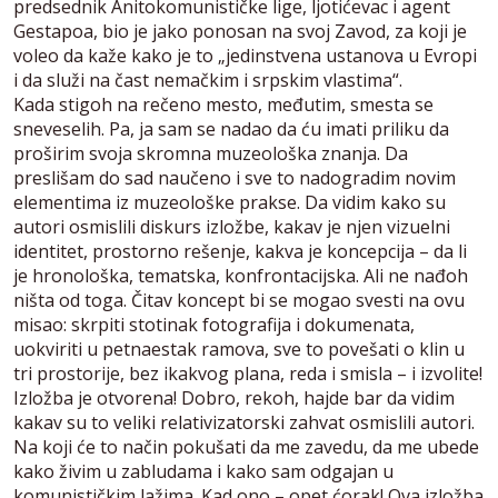
predsednik Anitokomunističke lige, ljotićevac i agent
Gestapoa, bio je jako ponosan na svoj Zavod, za koji je
voleo da kaže kako je to „jedinstvena ustanova u Evropi
i da služi na čast nemačkim i srpskim vlastima“.
Kada stigoh na rečeno mesto, međutim, smesta se
sneveselih. Pa, ja sam se nadao da ću imati priliku da
proširim svoja skromna muzeološka znanja. Da
preslišam do sad naučeno i sve to nadogradim novim
elementima iz muzeološke prakse. Da vidim kako su
autori osmislili diskurs izložbe, kakav je njen vizuelni
identitet, prostorno rešenje, kakva je koncepcija – da li
je hronološka, tematska, konfrontacijska. Ali ne nađoh
ništa od toga. Čitav koncept bi se mogao svesti na ovu
misao: skrpiti stotinak fotografija i dokumenata,
uokviriti u petnaestak ramova, sve to povešati o klin u
tri prostorije, bez ikakvog plana, reda i smisla – i izvolite!
Izložba je otvorena! Dobro, rekoh, hajde bar da vidim
kakav su to veliki relativizatorski zahvat osmislili autori.
Na koji će to način pokušati da me zavedu, da me ubede
kako živim u zabludama i kako sam odgajan u
komunističkim lažima. Kad ono – opet ćorak! Ova izložba