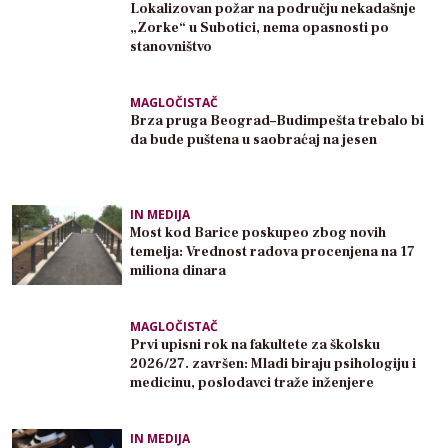
Lokalizovan požar na području nekadašnje
„Zorke“ u Subotici, nema opasnosti po
stanovništvo
MAGLOČISTAČ
Brza pruga Beograd–Budimpešta trebalo bi
da bude puštena u saobraćaj na jesen
IN MEDIJA
Most kod Barice poskupeo zbog novih
temelja: Vrednost radova procenjena na 17
miliona dinara
MAGLOČISTAČ
Prvi upisni rok na fakultete za školsku
2026/27. završen: Mladi biraju psihologiju i
medicinu, poslodavci traže inženjere
IN MEDIJA