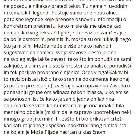
ne poseduje nikakav prateći tekst. Tu nema ni uvodnih
ni tematskih legendi. Postoje samo one neutralne,
potpisne legende koje prenose osnovnu informaciju o
konkretnom predmetu. Kako misle da me ubede kad
nema nikakvog teksta?! I gde je tu revizionizam? Hajde
da bolje osmotrim, posmislih, možda su oni lukaviji nego
što ja mislim. Možda ne žele više onako naivno i
sugestivno da nameću svoje stavove. Često je one
najsvojeglavije lakše zavesti tako što im ponudiš da sami
zaključe, a ti im samo suziš prostor za analizu, ponudivši
im tek pažljivo probrane činjenice. Oćeš vraga! Kakav bi
to revizionista izložio tako sramne dokumente kao onaj
(a pričam po sećanju) izveštaj pisan upravniku Zavoda o
ponašanju grupe omladinaca nakon izlaska, u kojem se
sa ponosom ističe kako je samo jedna omladinka
odlučila da se vrati komunistima ali je ona ionako bila
mentalno obolela (mislim da je zapravo upotrebljen neki
mnogo grublji termin). Ili, zašto bi bio prikazan crtež-
karikatura jednog uspešno indoktriniranog omladinca
na kojem je Moša Pijade nacrtan u klasičnom