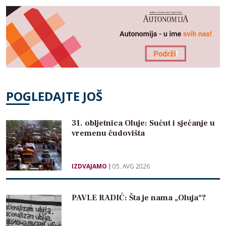
POGLEDAJTE JOŠ
31. obljetnica Oluje: Sućut i sjećanje u
vremenu čudovišta
IZDVAJAMO
05. AVG 2026
PAVLE RADIĆ: Šta je nama „Oluja“?