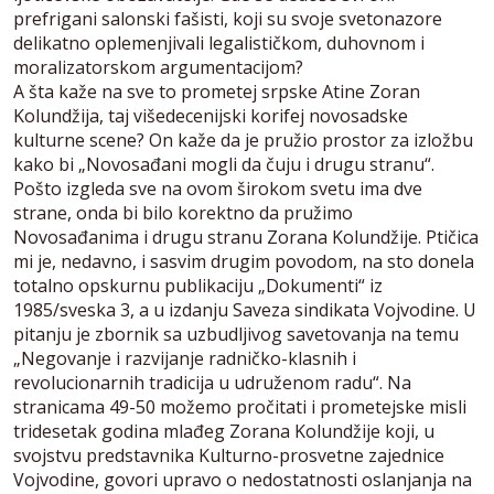
prefrigani salonski fašisti, koji su svoje svetonazore
delikatno oplemenjivali legalističkom, duhovnom i
moralizatorskom argumentacijom?
A šta kaže na sve to prometej srpske Atine Zoran
Kolundžija, taj višedecenijski korifej novosadske
kulturne scene? On kaže da je pružio prostor za izložbu
kako bi „Novosađani mogli da čuju i drugu stranu“.
Pošto izgleda sve na ovom širokom svetu ima dve
strane, onda bi bilo korektno da pružimo
Novosađanima i drugu stranu Zorana Kolundžije. Ptičica
mi je, nedavno, i sasvim drugim povodom, na sto donela
totalno opskurnu publikaciju „Dokumenti“ iz
1985/sveska 3, a u izdanju Saveza sindikata Vojvodine. U
pitanju je zbornik sa uzbudljivog savetovanja na temu
„Negovanje i razvijanje radničko-klasnih i
revolucionarnih tradicija u udruženom radu“. Na
stranicama 49-50 možemo pročitati i prometejske misli
tridesetak godina mlađeg Zorana Kolundžije koji, u
svojstvu predstavnika Kulturno-prosvetne zajednice
Vojvodine, govori upravo o nedostatnosti oslanjanja na