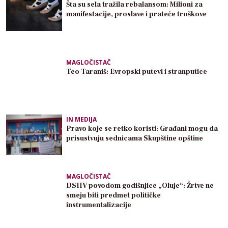
Šta su sela tražila rebalansom: Milioni za
manifestacije, proslave i prateće troškove
MAGLOČISTAČ
Teo Taraniš: Evropski putevi i stranputice
IN MEDIJA
Pravo koje se retko koristi: Građani mogu da
prisustvuju sednicama Skupštine opštine
MAGLOČISTAČ
DSHV povodom godišnjice „Oluje“: Žrtve ne
smeju biti predmet političke
instrumentalizacije