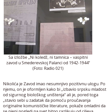
Sa izložbe „Ni koledž, ni tamnica – vaspitni
zavod u Smederevskoj Palanci od 1942-1944“
(Foto: Radio 021)
Nikolića je Zavod imao nesumnjivo pozitivnu ulogu. Po
njemu, on je oformljen kako bi „izbavio srpsku mladost
od sigurnog biološkog uništenja“ ali je, pored toga
„stavio sebi u zadatak da pomoću proučavanja
originalne komunističke literature, pokaže omladini da
se njeni pogledi na svet bitno razlikuju od ciljeva