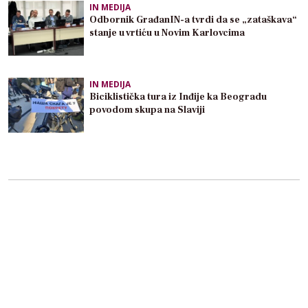
IN MEDIJA
Odbornik GrađanIN-a tvrdi da se „zataškava“
stanje u vrtiću u Novim Karlovcima
IN MEDIJA
Biciklistička tura iz Inđije ka Beogradu
povodom skupa na Slaviji