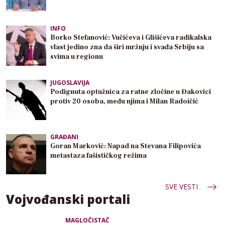
INFO
Borko Stefanović: Vučićeva i Glišićeva radikalska
vlast jedino zna da širi mržnju i svađa Srbiju sa
svima u regionu
JUGOSLAVIJA
Podignuta optužnica za ratne zločine u Đakovici
protiv 20 osoba, među njima i Milan Radoičić
GRAĐANI
Goran Marković: Napad na Stevana Filipovića
metastaza fašističkog režima
SVE VESTI
Vojvođanski portali
MAGLOČISTAČ