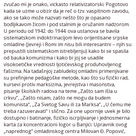
zvučao mi je onako, vickasto relativizatorski. Pogotovo
kada se uzme u obzir da je reč o tzv. vaspitnom zavodu,
ako se tako može nazvati nešto što je opasano
bodljikavom žicom i pod stalnim je oružanim nadzorom.
U periodu od 1942. do 1944. ova ustanova se bavila
sistematskom indoktrinacijom levo orijentisane srpske
omladine (Jevreji i Romi im nisu bili interesantni – njih su
prepustili sistematskom istrebljenju) kako bi se spasila
od bauka komunizma i kako bi joj se usadile
visokoetičke vrednosti ljotićevskog produhovljenog
fašizma. Na tadašnjoj zabludeloj omladini primenjivane
su prefinjene pedagoške metode, kao što su fizički rad,
kursevi protiv marksizma, jevrejstva i masonstva,
pisanje školskih radova na teme „Zašto sam išla u
crkvu“, „Zašto nisam, zašto ne mogu da budem
komunista“, „Za Svetog Savu ili za Marksa“, „U čemu me
treba razuveravati“ i slično. Za one upornije uvek je bilo
dostupno i batinanje, fizičko iscrpljivanje i jednosmerna
karta za koncentracioni logor u Banjici. Upravnik ovog
„naprednog“ omladinskog centra Milovan Đ. Popović,