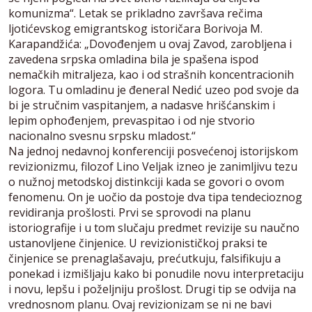
komunizma“. Letak se prikladno završava rečima
ljotićevskog emigrantskog istoričara Borivoja M.
Karapandžića: „Dovođenjem u ovaj Zavod, zarobljena i
zavedena srpska omladina bila je spašena ispod
nemačkih mitraljeza, kao i od strašnih koncentracionih
logora. Tu omladinu je đeneral Nedić uzeo pod svoje da
bi je stručnim vaspitanjem, a nadasve hrišćanskim i
lepim ophođenjem, prevaspitao i od nje stvorio
nacionalno svesnu srpsku mladost.“
Na jednoj nedavnoj konferenciji posvećenoj istorijskom
revizionizmu, filozof Lino Veljak izneo je zanimljivu tezu
o nužnoj metodskoj distinkciji kada se govori o ovom
fenomenu. On je uočio da postoje dva tipa tendecioznog
revidiranja prošlosti. Prvi se sprovodi na planu
istoriografije i u tom slučaju predmet revizije su naučno
ustanovljene činjenice. U revizionističkoj praksi te
činjenice se prenaglašavaju, prećutkuju, falsifikuju a
ponekad i izmišljaju kako bi ponudile novu interpretaciju
i novu, lepšu i poželjniju prošlost. Drugi tip se odvija na
vrednosnom planu. Ovaj revizionizam se ni ne bavi