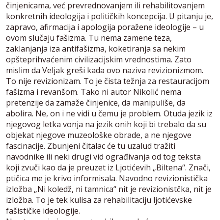
činjenicama, već prevrednovanjem ili rehabilitovanjem
konkretnih ideologija i političkih koncepcija. U pitanju je,
zapravo, afirmacija i apologija poražene ideologije – u
ovom slučaju fašizma. Tu nema zamene teza,
zaklanjanja iza antifašizma, koketiranja sa nekim
opšteprihvaćenim civilizacijskim vrednostima. Zato
mislim da Veljak greši kada ovo naziva revizionizmom.
To nije revizionizam. To je čista težnja za restauracijom
fašizma i revanšom. Tako ni autor Nikolić nema
pretenzije da zamaže činjenice, da manipuliše, da
abolira. Ne, on i ne vidi u čemu je problem. Otuda jezik iz
njegovog letka vonja na jezik onih koji bi trebalo da su
objekat njegove muzeološke obrade, a ne njegove
fascinacije. Zbunjeni čitalac će tu uzalud tražiti
navodnike ili neki drugi vid ograđivanja od tog teksta
koji zvuči kao da je preuzet iz Ljotićevih „Biltena“. Znači,
ptičica me je krivo informisala. Navodno revizionistička
izložba „Ni koledž, ni tamnica“ nit je revizionistčka, nit je
izložba. To je tek kulisa za rehabilitaciju ljotićevske
fašističke ideologije.