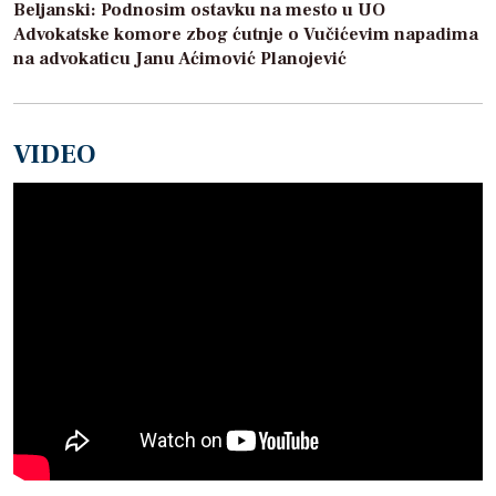
Beljanski: Podnosim ostavku na mesto u UO
Advokatske komore zbog ćutnje o Vučićevim napadima
na advokaticu Janu Aćimović Planojević
VIDEO