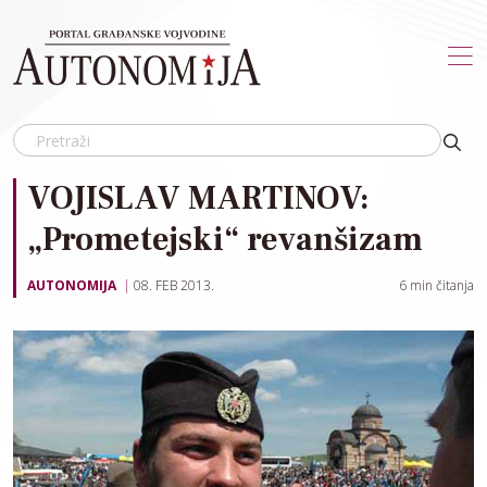
Skip to main content
VOJISLAV MARTINOV:
„Prometejski“ revanšizam
AUTONOMIJA
08. FEB 2013.
6
min čitanja