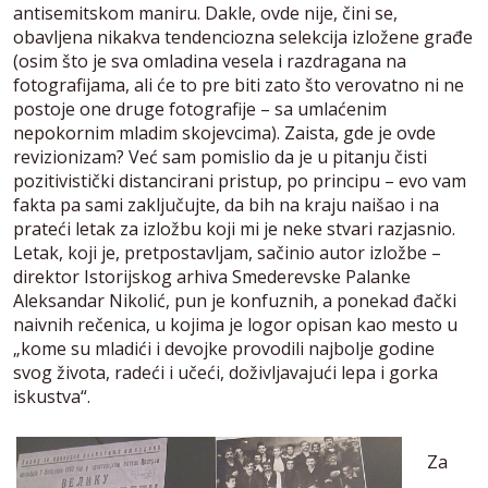
antisemitskom maniru. Dakle, ovde nije, čini se,
obavljena nikakva tendenciozna selekcija izložene građe
(osim što je sva omladina vesela i razdragana na
fotografijama, ali će to pre biti zato što verovatno ni ne
postoje one druge fotografije – sa umlaćenim
nepokornim mladim skojevcima). Zaista, gde je ovde
revizionizam? Već sam pomislio da je u pitanju čisti
pozitivistički distancirani pristup, po principu – evo vam
fakta pa sami zaključujte, da bih na kraju naišao i na
prateći letak za izložbu koji mi je neke stvari razjasnio.
Letak, koji je, pretpostavljam, sačinio autor izložbe –
direktor Istorijskog arhiva Smederevske Palanke
Aleksandar Nikolić, pun je konfuznih, a ponekad đački
naivnih rečenica, u kojima je logor opisan kao mesto u
„kome su mladići i devojke provodili najbolje godine
svog života, radeći i učeći, doživljavajući lepa i gorka
iskustva“.
Za