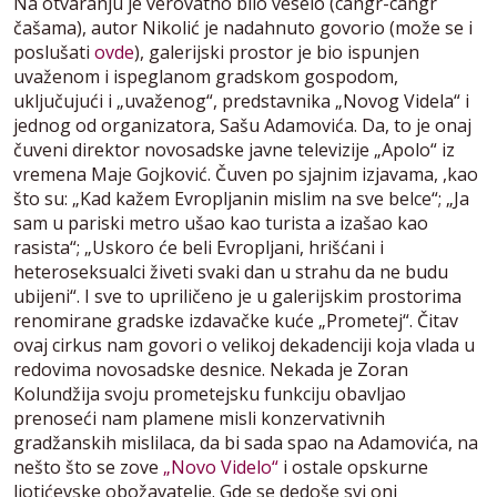
Na otvaranju je verovatno bilo veselo (cangr-cangr
čašama), autor Nikolić je nadahnuto govorio (može se i
poslušati
ovde
), galerijski prostor je bio ispunjen
uvaženom i ispeglanom gradskom gospodom,
uključujući i „uvaženog“, predstavnika „Novog Videla“ i
jednog od organizatora, Sašu Adamovića. Da, to je onaj
čuveni direktor novosadske javne televizije „Apolo“ iz
vremena Maje Gojković. Čuven po sjajnim izjavama, ,kao
što su: „Kad kažem Evropljanin mislim na sve belce“; „Ja
sam u pariski metro ušao kao turista a izašao kao
rasista“; „Uskoro će beli Evropljani, hrišćani i
heteroseksualci živeti svaki dan u strahu da ne budu
ubijeni“. I sve to upriličeno je u galerijskim prostorima
renomirane gradske izdavačke kuće „Prometej“. Čitav
ovaj cirkus nam govori o velikoj dekadenciji koja vlada u
redovima novosadske desnice. Nekada je Zoran
Kolundžija svoju prometejsku funkciju obavljao
prenoseći nam plamene misli konzervativnih
gradžanskih mislilaca, da bi sada spao na Adamovića, na
nešto što se zove
„Novo Videlo“
i ostale opskurne
ljotićevske obožavatelje. Gde se dedoše svi oni