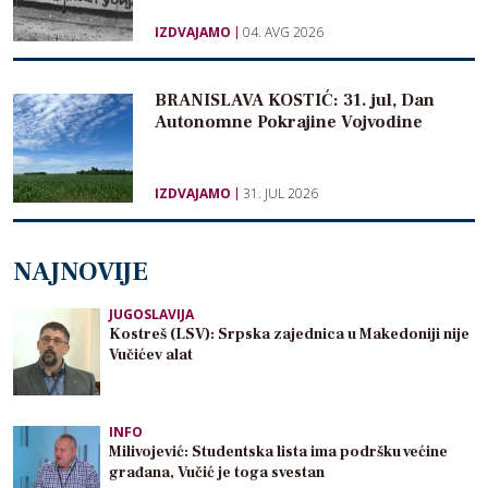
IZDVAJAMO
04. AVG 2026
BRANISLAVA KOSTIĆ: 31. jul, Dan
Autonomne Pokrajine Vojvodine
IZDVAJAMO
31. JUL 2026
NAJNOVIJE
JUGOSLAVIJA
Kostreš (LSV): Srpska zajednica u Makedoniji nije
Vučićev alat
INFO
Milivojević: Studentska lista ima podršku većine
građana, Vučić je toga svestan