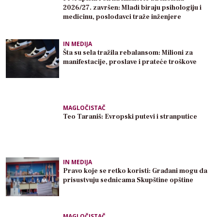
2026/27. završen: Mladi biraju psihologiju i
medicinu, poslodavci traže inženjere
IN MEDIJA
Šta su sela tražila rebalansom: Milioni za
manifestacije, proslave i prateće troškove
MAGLOČISTAČ
Teo Taraniš: Evropski putevi i stranputice
IN MEDIJA
Pravo koje se retko koristi: Građani mogu da
prisustvuju sednicama Skupštine opštine
MAGLOČISTAČ