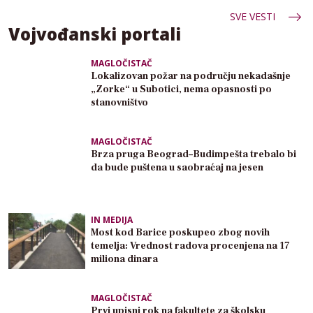
SVE VESTI
Vojvođanski portali
MAGLOČISTAČ
Lokalizovan požar na području nekadašnje
„Zorke“ u Subotici, nema opasnosti po
stanovništvo
MAGLOČISTAČ
Brza pruga Beograd–Budimpešta trebalo bi
da bude puštena u saobraćaj na jesen
IN MEDIJA
Most kod Barice poskupeo zbog novih
temelja: Vrednost radova procenjena na 17
miliona dinara
MAGLOČISTAČ
Prvi upisni rok na fakultete za školsku