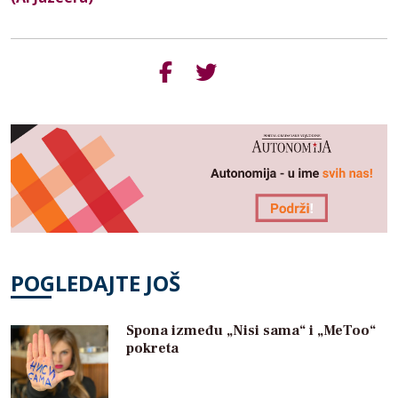
POGLEDAJTE JOŠ
Spona između „Nisi sama“ i „MeToo“
pokreta