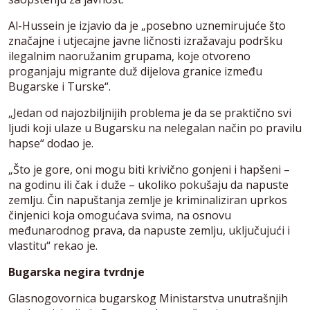
Al-Hussein je izjavio da je „posebno uznemirujuće što
značajne i utjecajne javne ličnosti izražavaju podršku
ilegalnim naoružanim grupama, koje otvoreno
proganjaju migrante duž dijelova granice između
Bugarske i Turske“.
„Jedan od najozbiljnijih problema je da se praktično svi
ljudi koji ulaze u Bugarsku na nelegalan način po pravilu
hapse“ dodao je.
„Što je gore, oni mogu biti krivično gonjeni i hapšeni –
na godinu ili čak i duže – ukoliko pokušaju da napuste
zemlju. Čin napuštanja zemlje je kriminaliziran uprkos
činjenici koja omogućava svima, na osnovu
međunarodnog prava, da napuste zemlju, uključujući i
vlastitu“ rekao je.
Bugarska negira tvrdnje
Glasnogovornica bugarskog Ministarstva unutrašnjih