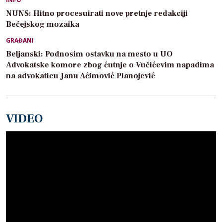
NUNS: Hitno procesuirati nove pretnje redakciji
Bečejskog mozaika
GRAĐANI
Beljanski: Podnosim ostavku na mesto u UO
Advokatske komore zbog ćutnje o Vučićevim napadima
na advokaticu Janu Aćimović Planojević
VIDEO