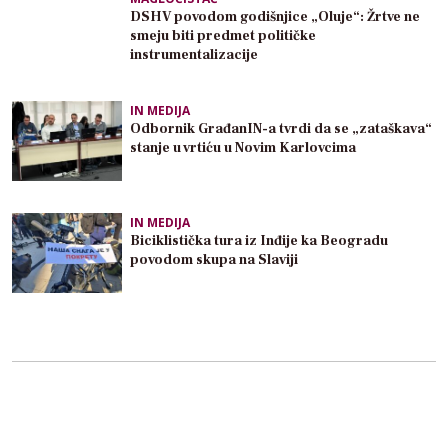
DSHV povodom godišnjice „Oluje“: Žrtve ne
smeju biti predmet političke
instrumentalizacije
IN MEDIJA
Odbornik GrađanIN-a tvrdi da se „zataškava“
stanje u vrtiću u Novim Karlovcima
IN MEDIJA
Biciklistička tura iz Inđije ka Beogradu
povodom skupa na Slaviji