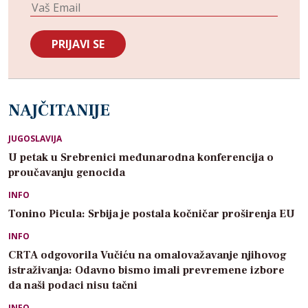
NAJČITANIJE
JUGOSLAVIJA
U petak u Srebrenici međunarodna konferencija o
proučavanju genocida
INFO
Tonino Picula: Srbija je postala kočničar proširenja EU
INFO
CRTA odgovorila Vučiću na omalovažavanje njihovog
istraživanja: Odavno bismo imali prevremene izbore
da naši podaci nisu tačni
INFO