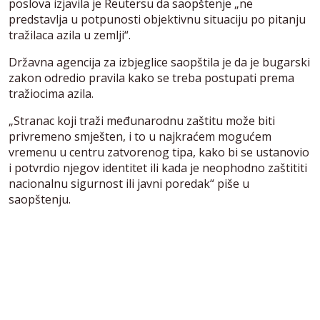
poslova izjavila je Reutersu da saopštenje „ne
predstavlja u potpunosti objektivnu situaciju po pitanju
tražilaca azila u zemlji“.
Državna agencija za izbjeglice saopštila je da je bugarski
zakon odredio pravila kako se treba postupati prema
tražiocima azila.
„Stranac koji traži međunarodnu zaštitu može biti
privremeno smješten, i to u najkraćem mogućem
vremenu u centru zatvorenog tipa, kako bi se ustanovio
i potvrdio njegov identitet ili kada je neophodno zaštititi
nacionalnu sigurnost ili javni poredak“ piše u
saopštenju.