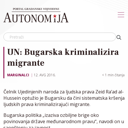
Skip to main content
UN: Bugarska kriminalizira
migrante
MARGINALCI
12. AVG 2016.
< 1
min čitanja
Čelnik Ujedinjenih naroda za ljudska prava Zeid Ra’ad al-
Hussein optužio je Bugarsku da čini sistematska kršenja
ljudskih prava kriminalizirajući migrante.
Bugarska politika „izaziva ozbiljne brige oko
povinovanja države međunarodnom pravu“, navodi on u
saopštenju za javnost.