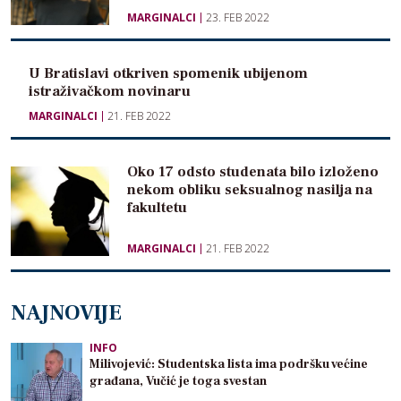
MARGINALCI
23. FEB 2022
U Bratislavi otkriven spomenik ubijenom
istraživačkom novinaru
MARGINALCI
21. FEB 2022
Oko 17 odsto studenata bilo izloženo
nekom obliku seksualnog nasilja na
fakultetu
MARGINALCI
21. FEB 2022
NAJNOVIJE
INFO
Milivojević: Studentska lista ima podršku većine
građana, Vučić je toga svestan