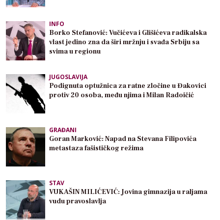
INFO
Borko Stefanović: Vučićeva i Glišićeva radikalska
vlast jedino zna da širi mržnju i svađa Srbiju sa
svima u regionu
JUGOSLAVIJA
Podignuta optužnica za ratne zločine u Đakovici
protiv 20 osoba, među njima i Milan Radoičić
GRAĐANI
Goran Marković: Napad na Stevana Filipovića
metastaza fašističkog režima
STAV
VUKAŠIN MILIĆEVIĆ: Jovina gimnazija u raljama
vudu pravoslavlja