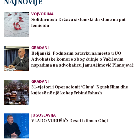
NAJNOVIJE
VOJVODINA
Solidarnost: Država sistemski da stane na put
femicidu
GRAĐANI
Beljanski: Podnosim ostavku na mesto u UO
Advokatske komore zbog ćutnje o Vučićevim
napadima na advokaticu Janu Aćimović Planojević
GRAĐANI
31-vjetori i Operacionit ‘Oluja’: Ngushëllim dhe
kujtesë në një kohëpërbindëshash
JUGOSLAVIJA
VLADO VURUŠIĆ: Deset istina o Oluji