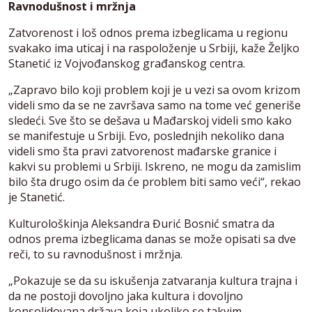
Ravnodušnost i mržnja
Zatvorenost i loš odnos prema izbeglicama u regionu
svakako ima uticaj i na raspoloženje u Srbiji, kaže Željko
Stanetić iz Vojvođanskog građanskog centra.
„Zapravo bilo koji problem koji je u vezi sa ovom krizom
videli smo da se ne završava samo na tome već generiše
sledeći. Sve što se dešava u Mađarskoj videli smo kako
se manifestuje u Srbiji. Evo, poslednjih nekoliko dana
videli smo šta pravi zatvorenost mađarske granice i
kakvi su problemi u Srbiji. Iskreno, ne mogu da zamislim
bilo šta drugo osim da će problem biti samo veći“, rekao
je Stanetić.
Kulturološkinja Aleksandra Đurić Bosnić smatra da
odnos prema izbeglicama danas se može opisati sa dve
reči, to su ravnodušnost i mržnja.
„Pokazuje se da su iskušenja zatvaranja kultura trajna i
da ne postoji dovoljno jaka kultura i dovoljno
konsolidovana država koja ukoliko se takvim