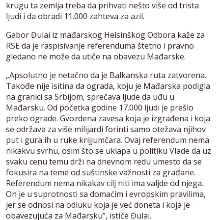
krugu ta zemlja treba da prihvati nešto više od trista
ljudi i da obradi 11.000 zahteva za azil.
Gabor Đulai iz mađarskog Helsinškog Odbora kaže za
RSE da je raspisivanje referenduma štetno i pravno
gledano ne može da utiče na obavezu Mađarske.
„Apsolutno je netačno da je Balkanska ruta zatvorena.
Takođe nije isitina da ograda, koju je Mađarska podigla
na granici sa Srbijom, sprečava ljude da uđu u
Mađarsku. Od početka godine 17.000 ljudi je prešlo
preko ograde. Gvozdena zavesa koja je izgrađena i koja
se održava za više milijardi forinti samo otežava njihov
put i gura ih u ruke krijjumčara. Ovaj referendum nema
nikakvu svrhu, osim što se uklapa u politiku Vlade da uz
svaku cenu temu drži na dnevnom redu umesto da se
fokusira na teme od suštinske važnosti za građane.
Referendum nema nikakav cilj niti ima valjde od njega.
On je u suprotnosti sa domaćim i evropskim pravilima,
jer se odnosi na odluku koja je već doneta i koja je
obavezujuća za Mađarsku”, ističe Đulai.