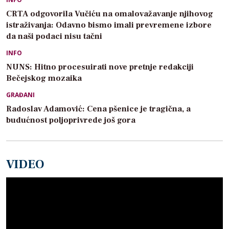
CRTA odgovorila Vučiću na omalovažavanje njihovog
istraživanja: Odavno bismo imali prevremene izbore
da naši podaci nisu tačni
INFO
NUNS: Hitno procesuirati nove pretnje redakciji
Bečejskog mozaika
GRAĐANI
Radoslav Adamović: Cena pšenice je tragična, a
budućnost poljoprivrede još gora
VIDEO