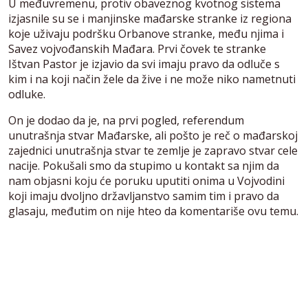
U međuvremenu, protiv obaveznog kvotnog sistema
izjasnile su se i manjinske mađarske stranke iz regiona
koje uživaju podršku Orbanove stranke, među njima i
Savez vojvođanskih Mađara. Prvi čovek te stranke
Ištvan Pastor je izjavio da svi imaju pravo da odluče s
kim i na koji način žele da žive i ne može niko nametnuti
odluke.
On je dodao da je, na prvi pogled, referendum
unutrašnja stvar Mađarske, ali pošto je reč o mađarskoj
zajednici unutrašnja stvar te zemlje je zapravo stvar cele
nacije. Pokušali smo da stupimo u kontakt sa njim da
nam objasni koju će poruku uputiti onima u Vojvodini
koji imaju dvoljno državljanstvo samim tim i pravo da
glasaju, međutim on nije hteo da komentariše ovu temu.