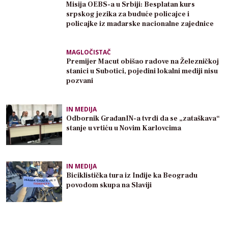
Misija OEBS-a u Srbiji: Besplatan kurs
srpskog jezika za buduće policajce i
policajke iz mađarske nacionalne zajednice
MAGLOČISTAČ
Premijer Macut obišao radove na Železničkoj
stanici u Subotici, pojedini lokalni mediji nisu
pozvani
IN MEDIJA
Odbornik GrađanIN-a tvrdi da se „zataškava“
stanje u vrtiću u Novim Karlovcima
IN MEDIJA
Biciklistička tura iz Inđije ka Beogradu
povodom skupa na Slaviji