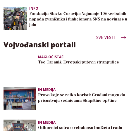
INFO
Fondacija Slavko Ćuruvija: Najmanje 106 verbalnih
napada zvaničnika i funkcionera SNS na novinare u
julu
SVE VESTI
Vojvođanski portali
MAGLOČISTAČ
Teo Taraniš: Evropski putevi i stranputice
IN MEDIJA
Pravo koje se retko koristi: Građani mogu da
prisustvuju sednicama Skupštine opštine
IN MEDIJA
Odbornici sutra o rebalansu budžeta i radu