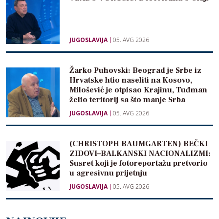
JUGOSLAVIJA
05. AVG 2026
Žarko Puhovski: Beograd je Srbe iz
Hrvatske htio naseliti na Kosovo,
Milošević je otpisao Krajinu, Tuđman
želio teritorij sa što manje Srba
JUGOSLAVIJA
05. AVG 2026
(CHRISTOPH BAUMGARTEN) BEČKI
ZIDOVI–BALKANSKI NACIONALIZMI:
Susret koji je fotoreportažu pretvorio
u agresivnu prijetnju
JUGOSLAVIJA
05. AVG 2026