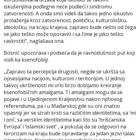
iskušenjima podlegne neće podleći i sindromu
zatvorenosti. A onda smo videli da takvo jedno iskustvo
prolaženja kroz zatvorenost, političku, kulturološku,
ideološku, na kraju krajeva, zapravo bude nešto od čega
se jako teško može oporaviti i sa čime je jako teško
raskrstiti“, naglašava ona.
Bosnić upozorava i podseća da je ravnodušnost put koji
vodi ka ksenofobiji.
„Zapravo ta percepcija drugosti, negde se ukršta sa
opsesijama nacijom, kulturom i teritorijom. U jednoj
takvoj ukrštenosti mi vrlo brzo dobijamo kreiranje
ksenofobičnih amalgama. Ti amalgami mogu da se
pojave i u Ujedinjenom Kraljevstvu nakon njihovog
referenduma, pa i u Mađarskoj gde su oni znatno
opasniji jer se strah krsti sa različitim identitetima, sa ‘mi
i oni’, sa verskim identitetima kao što su ‘hrišćanska
Evropa’ i ’islamski svet’ , a pokušaj da se odgovori na
terorizam na kraju bude opravdanje za jedan jezivi talas