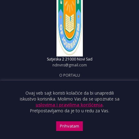
Sutjeska 2
21000 Novi Sad
ndnvns@gmail.com
O PORTALU
IMPRESUM
OBJAVI VEST
Ovaj veb sajt koristi kolačiće da bi unapredili
iskustvo korisnika. Molimo Vas da se upoznate sa
USLOVI KORIŠĆENJA
uslovima i pravilima korišćenja
.
Pretpostavljamo da je to u redu za Vas.
Prihvatam
Copyright ©2026 Nezavisno društvo novinara Vojvodine