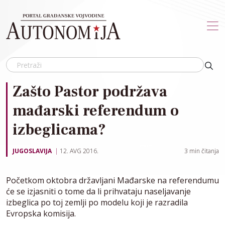
Skip to main content
Zašto Pastor podržava
mađarski referendum o
izbeglicama?
JUGOSLAVIJA
12. AVG 2016.
3
min čitanja
Početkom oktobra državljani Mađarske na referendumu
će se izjasniti o tome da li prihvataju naseljavanje
izbeglica po toj zemlji po modelu koji je razradila
Evropska komisija.