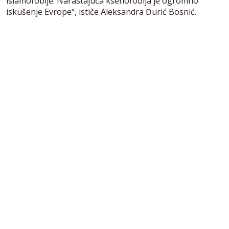
islamofobije. Narastajuća ksenofobija je ogromno
iskušenje Evrope“, ističe Aleksandra Đurić Bosnić.