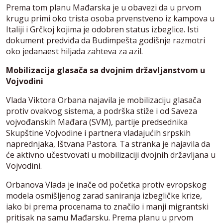
Prema tom planu Mađarska je u obavezi da u prvom
krugu primi oko trista osoba prvenstveno iz kampova u
Italiji i Grčkoj kojima je odobren status izbeglice. Isti
dokument predviđa da Budimpešta godišnje razmotri
oko jedanaest hiljada zahteva za azil.
Mobilizacija glasača sa dvojnim državljanstvom u
Vojvodini
Vlada Viktora Orbana najavila je mobilizaciju glasača
protiv ovakvog sistema, a podrška stiže i od Saveza
vojvođanskih Mađara (SVM), partije predsednika
Skupštine Vojvodine i partnera vladajućih srpskih
naprednjaka, Ištvana Pastora. Ta stranka je najavila da
će aktivno učestvovati u mobilizaciji dvojnih državljana u
Vojvodini.
Orbanova Vlada je inače od početka protiv evropskog
modela osmišljenog zarad saniranja izbegličke krize,
iako bi prema procenama to značilo i manji migrantski
pritisak na samu Mađarsku. Prema planu u prvom