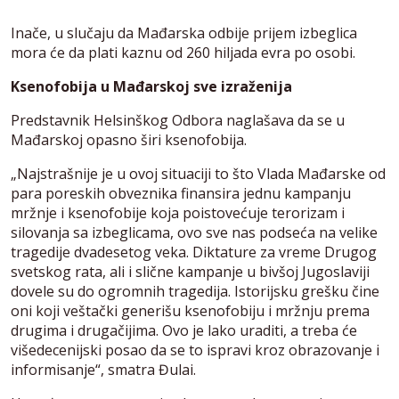
Inače, u slučaju da Mađarska odbije prijem izbeglica
mora će da plati kaznu od 260 hiljada evra po osobi.
Ksenofobija u Mađarskoj sve izraženija
Predstavnik Helsinškog Odbora naglašava da se u
Mađarskoj opasno širi ksenofobija.
„Najstrašnije je u ovoj situaciji to što Vlada Mađarske od
para poreskih obveznika finansira jednu kampanju
mržnje i ksenofobije koja poistovećuje terorizam i
silovanja sa izbeglicama, ovo sve nas podseća na velike
tragedije dvadesetog veka. Diktature za vreme Drugog
svetskog rata, ali i slične kampanje u bivšoj Jugoslaviji
dovele su do ogromnih tragedija. Istorijsku grešku čine
oni koji veštački generišu ksenofobiju i mržnju prema
drugima i drugačijima. Ovo je lako uraditi, a treba će
višedecenijski posao da se to ispravi kroz obrazovanje i
informisanje“, smatra Đulai.