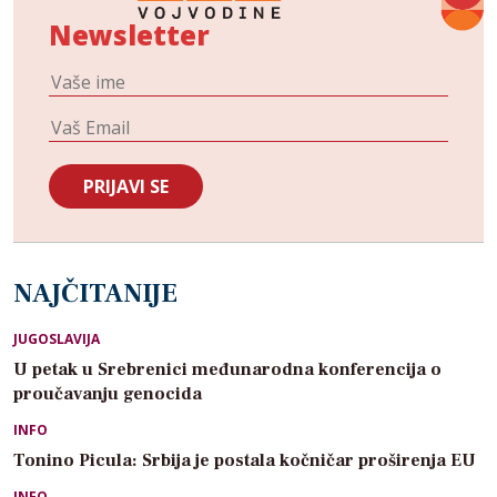
Newsletter
NAJČITANIJE
JUGOSLAVIJA
U petak u Srebrenici međunarodna konferencija o
proučavanju genocida
INFO
Tonino Picula: Srbija je postala kočničar proširenja EU
INFO