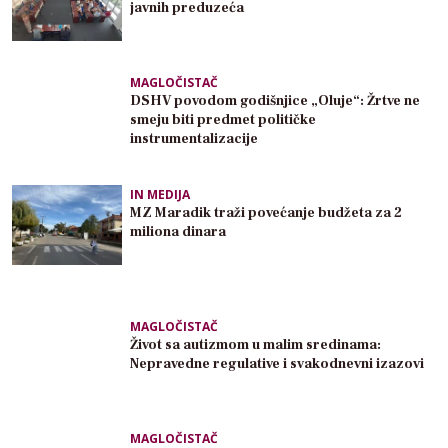
javnih preduzeća
MAGLOČISTAČ
DSHV povodom godišnjice „Oluje“: Žrtve ne
smeju biti predmet političke
instrumentalizacije
IN MEDIJA
MZ Maradik traži povećanje budžeta za 2
miliona dinara
MAGLOČISTAČ
Život sa autizmom u malim sredinama:
Nepravedne regulative i svakodnevni izazovi
MAGLOČISTAČ