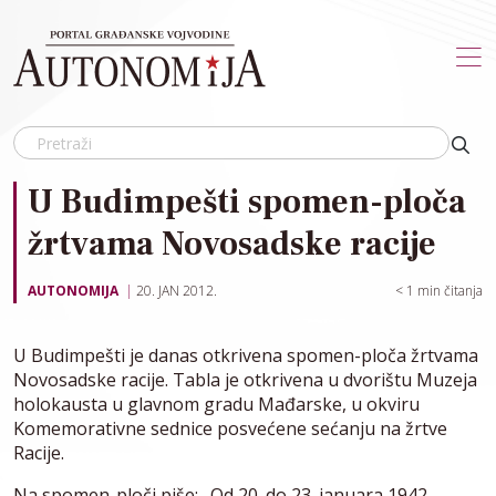
Skip to main content
U Budimpešti spomen-ploča
žrtvama Novosadske racije
AUTONOMIJA
20. JAN 2012.
< 1
min čitanja
U Budimpešti je danas otkrivena spomen-ploča žrtvama
Novosadske racije. Tabla je otkrivena u dvorištu Muzeja
holokausta u glavnom gradu Mađarske, u okviru
Komemorativne sednice posvećene sećanju na žrtve
Racije.
Na spomen-ploči piše: „Od 20. do 23. januara 1942.