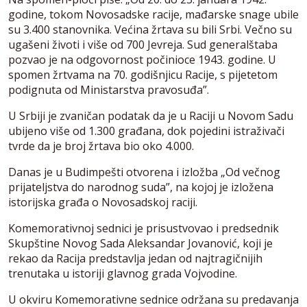
godine, tokom Novosadske racije, mađarske snage ubile
su 3.400 stanovnika. Većina žrtava su bili Srbi. Večno su
ugašeni životi i više od 700 Jevreja. Sud generalštaba
pozvao je na odgovornost počinioce 1943. godine. U
spomen žrtvama na 70. godišnjicu Racije, s pijetetom
podignuta od Ministarstva pravosuđa”.
U Srbiji je zvaničan podatak da je u Raciji u Novom Sadu
ubijeno više od 1.300 građana, dok pojedini istraživači
tvrde da je broj žrtava bio oko 4.000.
Danas je u Budimpešti otvorena i izložba „Od večnog
prijateljstva do narodnog suda”, na kojoj je izložena
istorijska građa o Novosadskoj raciji.
Komemorativnoj sednici je prisustvovao i predsednik
Skupštine Novog Sada Aleksandar Jovanović, koji je
rekao da Racija predstavlja jedan od najtragičnijih
trenutaka u istoriji glavnog grada Vojvodine.
U okviru Komemorativne sednice održana su predavanja