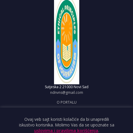
Sutjeska 2
21000 Novi Sad
ndnvns@gmail.com
O PORTALU
IMPRESUM
OBJAVI VEST
Ovaj veb sajt koristi kolačiće da bi unapredili
iskustvo korisnika. Molimo Vas da se upoznate sa
USLOVI KORIŠĆENJA
uslovima i pravilima korišćenja
.