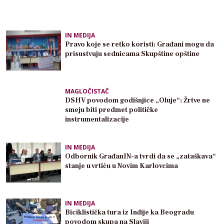
IN MEDIJA
Pravo koje se retko koristi: Građani mogu da
prisustvuju sednicama Skupštine opštine
MAGLOČISTAČ
DSHV povodom godišnjice „Oluje“: Žrtve ne
smeju biti predmet političke
instrumentalizacije
IN MEDIJA
Odbornik GrađanIN-a tvrdi da se „zataškava“
stanje u vrtiću u Novim Karlovcima
IN MEDIJA
Biciklistička tura iz Inđije ka Beogradu
povodom skupa na Slaviji