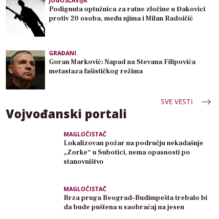
JUGOSLAVIJA
Podignuta optužnica za ratne zločine u Đakovici
protiv 20 osoba, među njima i Milan Radoičić
GRAĐANI
Goran Marković: Napad na Stevana Filipovića
metastaza fašističkog režima
SVE VESTI
Vojvođanski portali
MAGLOČISTAČ
Lokalizovan požar na području nekadašnje
„Zorke“ u Subotici, nema opasnosti po
stanovništvo
MAGLOČISTAČ
Brza pruga Beograd–Budimpešta trebalo bi
da bude puštena u saobraćaj na jesen