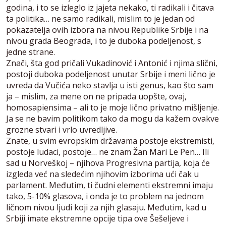
godina, i to se izleglo iz jajeta nekako, ti radikali i čitava
ta politika… ne samo radikali, mislim to je jedan od
pokazatelja ovih izbora na nivou Republike Srbije i na
nivou grada Beograda, i to je duboka podeljenost, s
jedne strane.
Znači, šta god pričali Vukadinović i Antonić i njima slični,
postoji duboka podeljenost unutar Srbije i meni lično je
uvreda da Vučića neko stavlja u isti genus, kao što sam
ja – mislim, za mene on ne pripada uopšte, ovaj,
homosapiensima – ali to je moje lično privatno mišljenje.
Ja se ne bavim politikom tako da mogu da kažem ovakve
grozne stvari i vrlo uvredljive.
Znate, u svim evropskim državama postoje ekstremisti,
postoje ludaci, postoje… ne znam Žan Mari Le Pen… Ili
sad u Norveškoj – njihova Progresivna partija, koja će
izgleda već na sledećim njihovim izborima ući čak u
parlament. Međutim, ti čudni elementi ekstremni imaju
tako, 5-10% glasova, i onda je to problem na jednom
ličnom nivou ljudi koji za njih glasaju. Međutim, kad u
Srbiji imate ekstremne opcije tipa ove Šešeljeve i