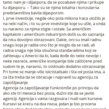
tamo nam je i dijaspora, da se pozabave njima i prikupe
tu dijasporu. – Tako su se njima lokalna i konzularna
predstavništva bavila dijasporom.
I, prve investicije, negde oko pola miliona Iraca uložilo je
na neki način, i to su prve investicije koje su ušle, a onda
su naravno za njima stigle i ostale. Sa američkim
kapitalom i američkom industrijom došli su do saznanja
da nisu dovoljno obrazovani. Dakle, oni su imali radnu
snagu koja je radila ono što je moglo da se radi, ali
radna snaga nije bila obučena standaradima koji se
zahtevaju u Americi da bi, kada dođe do neke nevolje i
neke nesreće, američke kompanije bile zaštićene pred
sudom te je, naravno, to iziskivalo dodatno obrazovanje.
Pri tome se manje-više iskristalisalo i šta od posla ima, a
za šta treba da se obrazuje i napravili su agenciju za
zapošljavanje.
Agencija za zapošljavanje funkcioniše po principu da
ako ste tri meseca bez posla, dužni ste da se javite
agenciji. Agencija s vama razgovara i nudi vam kurseve.
Kursevi se kreću na dva nivoa, jedan je bio procena