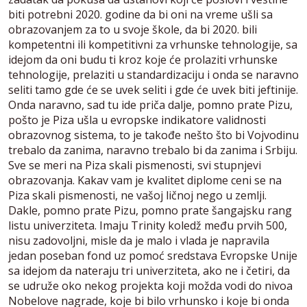
biti potrebni 2020. godine da bi oni na vreme ušli sa
obrazovanjem za to u svoje škole, da bi 2020. bili
kompetentni ili kompetitivni za vrhunske tehnologije, sa
idejom da oni budu ti kroz koje će prolaziti vrhunske
tehnologije, prelaziti u standardizaciju i onda se naravno
seliti tamo gde će se uvek seliti i gde će uvek biti jeftinije.
Onda naravno, sad tu ide priča dalje, pomno prate Pizu,
pošto je Piza ušla u evropske indikatore validnosti
obrazovnog sistema, to je takođe nešto što bi Vojvodinu
trebalo da zanima, naravno trebalo bi da zanima i Srbiju.
Sve se meri na Piza skali pismenosti, svi stupnjevi
obrazovanja. Kakav vam je kvalitet diplome ceni se na
Piza skali pismenosti, ne vašoj ličnoj nego u zemlji.
Dakle, pomno prate Pizu, pomno prate šangajsku rang
listu univerziteta. Imaju Trinity koledž među prvih 500,
nisu zadovoljni, misle da je malo i vlada je napravila
jedan poseban fond uz pomoć sredstava Evropske Unije
sa idejom da nateraju tri univerziteta, ako ne i četiri, da
se udruže oko nekog projekta koji možda vodi do nivoa
Nobelove nagrade, koje bi bilo vrhunsko i koje bi onda