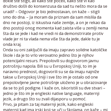
dokle ste stigli, ali kako ste počeli, kako ste vi kao
društvo došli do konsenzusa da sad tu nešto mora da se
uradi? – Odgovor je bio jednostavan, on kaže – stigli
smo do dna. – Ja moram da priznam da sam mislila da
dno ne postoji, iz iskustva naše zemlje, a on je rekao da
dno postoji onog momenta kad zaista više u zemlji nema
šta da se jede i kad ne vredi ni da demonstrirate protiv
vlade jer ni ta vlada nema više šta da jede, dakle tu je
onda kraj.
Onda su oni zaključili da imaju zapravo solidne katoličke
škole i da je to vrlo verovatno jedino što je njihov
potencijalni resurs. Prepolovili su dogovorom javnu
potrošnju napola. Bili su u Evropskoj Uniji, to im je
naravno prednost, dogovorili su se da imaju najniže
takse u Evropskoj Uniji i sve što im je ostalo od one
prepolovljene javne potrošnje uloženo je u obrazovanje
da se to još podigne. I kaže on, iskoristili su dve stvari –
jedno je što im je engleski native language, maternji
jezik, a drugo što su zvali dijasporu u pomoć.
Prvo, ja pitam za taj maternji jezik, kako engleski
maternji kad ima irski koji se uči u školama, on kaže – mi