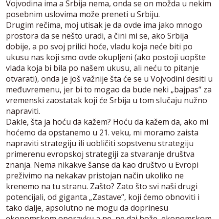
Vojvodina ima a Srbija nema, onda se on možda u nekim
posebnim uslovima može preneti u Srbiju.
Drugim rečima, moj utisak je da ovde ima jako mnogo
prostora da se nešto uradi, a čini mi se, ako Srbija
dobije, a po svoj prilici hoće, vladu koja neće biti po
ukusu nas koji smo ovde okupljeni (ako postoji uopšte
vlada koja bi bila po našem ukusu, ali neću to pitanje
otvarati), onda je još važnije šta će se u Vojvodini desiti u
međuvremenu, jer bi to mogao da bude neki „bajpas“ za
vremenski zaostatak koji će Srbija u tom slučaju nužno
napraviti.
Dakle, šta ja hoću da kažem? Hoću da kažem da, ako mi
hoćemo da opstanemo u 21. veku, mi moramo zaista
napraviti strategiju ili uobličiti sopstvenu strategiju
primerenu evropskoj strategiji za stvaranje društva
znanja. Nema nikakve šanse da kao društvo u Evropi
preživimo na nekakav pristojan način ukoliko ne
krenemo na tu stranu. Zašto? Zato što svi naši drugi
potencijali, od giganta „Zastave“, koji ćemo obnoviti i
tako dalje, apsolutno ne mogu da doprinesu
ekonomskom oporavku a ne, ne daj bože, ekonomskom