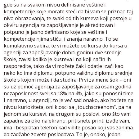
gde su na svakom nivou definisane veštine i
kompetencije koje morate steći da bi vam se priznao taj
nivo obrazovanja, te svaki od tih kurseva koji postoje u
okviru agencija za zapošljavanje je akreditovan i
potpuno je jasno definisano koje se veštine i
kompetencije njima stiču, i znanja naravno. To se
kumulativno sabira, te vi možete od kursa do kursa u
agenciji za zapošljavanje dobiti godinu-dve srednje
škole, zavisi koliko je kusreva i na koji način ih
rasporedite, tako da vi možete čak i odatle izaći kao
neko ko ima diplomu, potpuno validnu diplomu srednje
škole s kojom može i da studira. Prvi za mene šok – oni
su uz pomoć agencija za zapošljavanje za osam godina
nezaposlenost sveli sa 18% na 4%, jako su ponosni time.
I naravno, u agenciji, to je već sad onako, ako hoćete na
nivou kurioziteta, oni kiosci sa „touchscreenom“, pa na
jednom su kursevi, na drugom su poslovi, ono što vam
zapadne za oko na ekranu, pritisnete print, izađe vam,
ima i besplatan telefon kad vidite posao koji vas zanima
da zadžabe zovete poslodavca. To je, onako, jedan