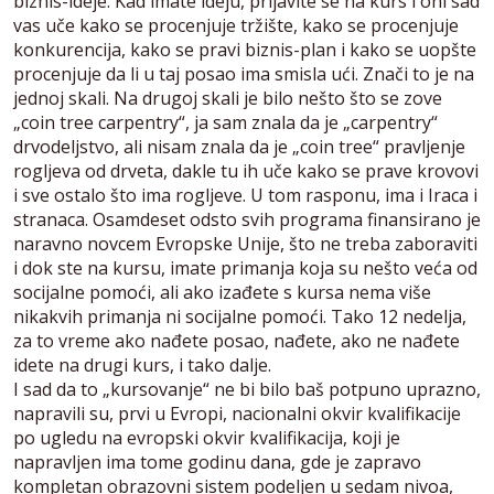
biznis-ideje. Kad imate ideju, prijavite se na kurs i oni sad
vas uče kako se procenjuje tržište, kako se procenjuje
konkurencija, kako se pravi biznis-plan i kako se uopšte
procenjuje da li u taj posao ima smisla ući. Znači to je na
jednoj skali. Na drugoj skali je bilo nešto što se zove
„coin tree carpentry“, ja sam znala da je „carpentry“
drvodeljstvo, ali nisam znala da je „coin tree“ pravljenje
rogljeva od drveta, dakle tu ih uče kako se prave krovovi
i sve ostalo što ima rogljeve. U tom rasponu, ima i Iraca i
stranaca. Osamdeset odsto svih programa finansirano je
naravno novcem Evropske Unije, što ne treba zaboraviti
i dok ste na kursu, imate primanja koja su nešto veća od
socijalne pomoći, ali ako izađete s kursa nema više
nikakvih primanja ni socijalne pomoći. Tako 12 nedelja,
za to vreme ako nađete posao, nađete, ako ne nađete
idete na drugi kurs, i tako dalje.
I sad da to „kursovanje“ ne bi bilo baš potpuno uprazno,
napravili su, prvi u Evropi, nacionalni okvir kvalifikacije
po ugledu na evropski okvir kvalifikacija, koji je
napravljen ima tome godinu dana, gde je zapravo
kompletan obrazovni sistem podeljen u sedam nivoa,