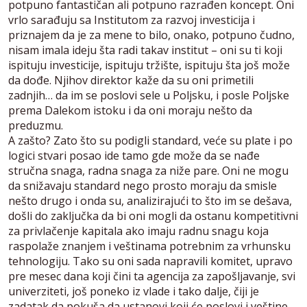
potpuno fantastičan ali potpuno razrađen koncept. Oni
vrlo sarađuju sa Institutom za razvoj investicija i
priznajem da je za mene to bilo, onako, potpuno čudno,
nisam imala ideju šta radi takav institut – oni su ti koji
ispituju investicije, ispituju tržište, ispituju šta još može
da dođe. Njihov direktor kaže da su oni primetili
zadnjih… da im se poslovi sele u Poljsku, i posle Poljske
prema Dalekom istoku i da oni moraju nešto da
preduzmu.
A zašto? Zato što su podigli standard, veće su plate i po
logici stvari posao ide tamo gde može da se nađe
stručna snaga, radna snaga za niže pare. Oni ne mogu
da snižavaju standard nego prosto moraju da smisle
nešto drugo i onda su, analizirajući to što im se dešava,
došli do zaključka da bi oni mogli da ostanu kompetitivni
za privlačenje kapitala ako imaju radnu snagu koja
raspolaže znanjem i veštinama potrebnim za vrhunsku
tehnologiju. Tako su oni sada napravili komitet, upravo
pre mesec dana koji čini ta agencija za zapošljavanje, svi
univerziteti, još poneko iz vlade i tako dalje, čiji je
zadatak da pokuša da ustanovi koji će poslovi i veštine