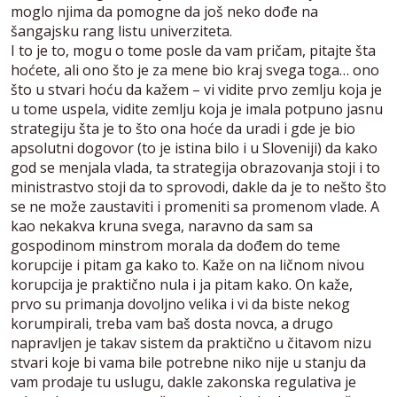
moglo njima da pomogne da još neko dođe na
šangajsku rang listu univerziteta.
I to je to, mogu o tome posle da vam pričam, pitajte šta
hoćete, ali ono što je za mene bio kraj svega toga… ono
što u stvari hoću da kažem – vi vidite prvo zemlju koja je
u tome uspela, vidite zemlju koja je imala potpuno jasnu
strategiju šta je to što ona hoće da uradi i gde je bio
apsolutni dogovor (to je istina bilo i u Sloveniji) da kako
god se menjala vlada, ta strategija obrazovanja stoji i to
ministrastvo stoji da to sprovodi, dakle da je to nešto što
se ne može zaustaviti i promeniti sa promenom vlade. A
kao nekakva kruna svega, naravno da sam sa
gospodinom minstrom morala da dođem do teme
korupcije i pitam ga kako to. Kaže on na ličnom nivou
korupcija je praktično nula i ja pitam kako. On kaže,
prvo su primanja dovoljno velika i vi da biste nekog
korumpirali, treba vam baš dosta novca, a drugo
napravljen je takav sistem da praktično u čitavom nizu
stvari koje bi vama bile potrebne niko nije u stanju da
vam prodaje tu uslugu, dakle zakonska regulativa je