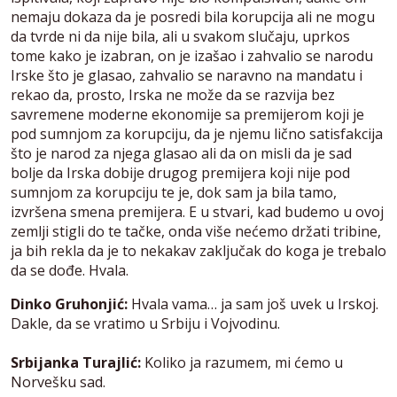
nemaju dokaza da je posredi bila korupcija ali ne mogu
da tvrde ni da nije bila, ali u svakom slučaju, uprkos
tome kako je izabran, on je izašao i zahvalio se narodu
Irske što je glasao, zahvalio se naravno na mandatu i
rekao da, prosto, Irska ne može da se razvija bez
savremene moderne ekonomije sa premijerom koji je
pod sumnjom za korupciju, da je njemu lično satisfakcija
što je narod za njega glasao ali da on misli da je sad
bolje da Irska dobije drugog premijera koji nije pod
sumnjom za korupciju te je, dok sam ja bila tamo,
izvršena smena premijera. E u stvari, kad budemo u ovoj
zemlji stigli do te tačke, onda više nećemo držati tribine,
ja bih rekla da je to nekakav zaključak do koga je trebalo
da se dođe. Hvala.
Dinko Gruhonjić:
Hvala vama… ja sam još uvek u Irskoj.
Dakle, da se vratimo u Srbiju i Vojvodinu.
Srbijanka Turajlić:
Koliko ja razumem, mi ćemo u
Norvešku sad.