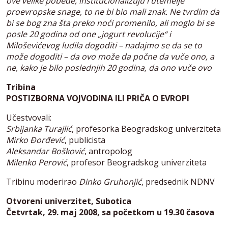
ove velike pobede, institucionalizuju i utemelje
proevropske snage, to ne bi bio mali znak. Ne tvrdim da
bi se bog zna šta preko noći promenilo, ali moglo bi se
posle 20 godina od one „jogurt revolucije“ i
Miloševićevog ludila dogoditi – nadajmo se da se to
može dogoditi – da ovo može da počne da vuče ono, a
ne, kako je bilo poslednjih 20 godina, da ono vuče ovo
Tribina
POSTIZBORNA VOJVODINA ILI PRIČA O EVROPI
Učestvovali:
Srbijanka Turajlić
, profesorka Beogradskog univerziteta
Mirko Đorđević
, publicista
Aleksandar Bošković
, antropolog
Milenko Perović
, profesor Beogradskog univerziteta
Tribinu moderirao
Dinko Gruhonjić
, predsednik NDNV
Otvoreni univerzitet, Subotica
Četvrtak, 29. maj 2008, sa početkom u 19.30 časova