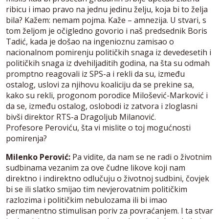
ribicu i imao pravo na jednu jedinu želju, koja bi to želja
bila? Kažem: nemam pojma. Kaže – amnezija. U stvari, s
tom željom je očigledno govorio i naš predsednik Boris
Tadić, kada je došao na ingenioznu zamisao o
nacionalnom pomirenju političkih snaga iz devedesetih i
političkih snaga iz dvehiljaditih godina, na šta su odmah
promptno reagovali iz SPS-a i rekli da su, između
ostalog, uslovi za njihovu koaliciju da se prekine sa,
kako su rekli, progonom porodice Milošević-Marković i
da se, između ostalog, oslobodi iz zatvora i zloglasni
bivši direktor RTS-a Dragoljub Milanović.
Profesore Peroviću, šta vi mislite o toj mogućnosti
pomirenja?
Milenko Perović:
Pa vidite, da nam se ne radi o životnim
sudbinama vezanim za ove čudne likove koji nam
direktno i indirektno odlučuju o životnoj sudbini, čovjek
bi se ili slatko smijao tim nevjerovatnim političkim
razlozima i političkim nebulozama ili bi imao
permanentno stimulisan poriv za povraćanjem. I ta stvar