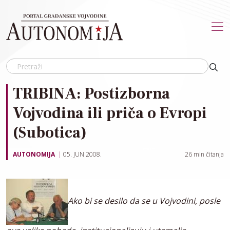
Skip to main content
TRIBINA: Postizborna
Vojvodina ili priča o Evropi
(Subotica)
AUTONOMIJA
05. JUN 2008.
26
min čitanja
Ako bi se desilo da se u Vojvodini, posle