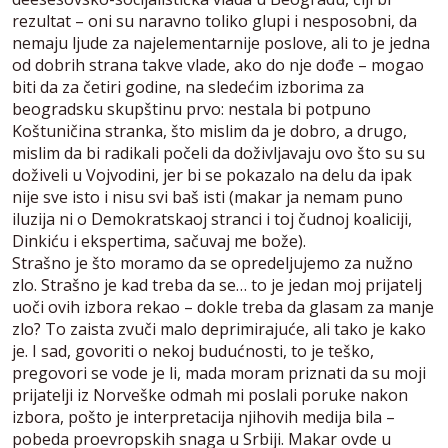
rezultat – oni su naravno toliko glupi i nesposobni, da
nemaju ljude za najelementarnije poslove, ali to je jedna
od dobrih strana takve vlade, ako do nje dođe – mogao
biti da za četiri godine, na sledećim izborima za
beogradsku skupštinu prvo: nestala bi potpuno
Koštuničina stranka, što mislim da je dobro, a drugo,
mislim da bi radikali počeli da doživljavaju ovo što su su
doživeli u Vojvodini, jer bi se pokazalo na delu da ipak
nije sve isto i nisu svi baš isti (makar ja nemam puno
iluzija ni o Demokratskaoj stranci i toj čudnoj koaliciji,
Dinkiću i ekspertima, sačuvaj me bože).
Strašno je što moramo da se opredeljujemo za nužno
zlo. Strašno je kad treba da se… to je jedan moj prijatelj
uoči ovih izbora rekao – dokle treba da glasam za manje
zlo? To zaista zvuči malo deprimirajuće, ali tako je kako
je. I sad, govoriti o nekoj budućnosti, to je teško,
pregovori se vode je li, mada moram priznati da su moji
prijatelji iz Norveške odmah mi poslali poruke nakon
izbora, pošto je interpretacija njihovih medija bila –
pobeda proevropskih snaga u Srbiji. Makar ovde u