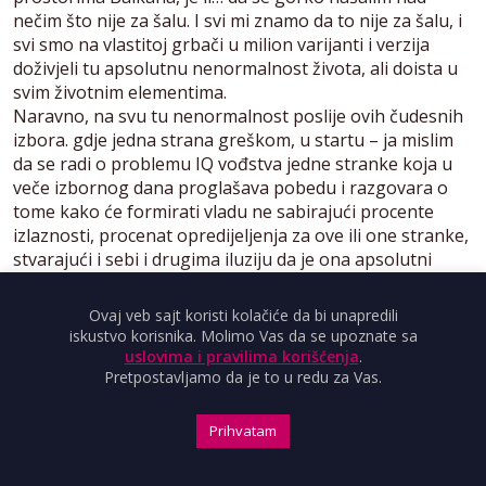
nečim što nije za šalu. I svi mi znamo da to nije za šalu, i
svi smo na vlastitoj grbači u milion varijanti i verzija
doživjeli tu apsolutnu nenormalnost života, ali doista u
svim životnim elementima.
Naravno, na svu tu nenormalnost poslije ovih čudesnih
izbora. gdje jedna strana greškom, u startu – ja mislim
da se radi o problemu IQ vođstva jedne stranke koja u
veče izbornog dana proglašava pobedu i razgovara o
tome kako će formirati vladu ne sabirajući procente
izlaznosti, procenat opredijeljenja za ove ili one stranke,
stvarajući i sebi i drugima iluziju da je ona apsolutni
pobjednik na izborima i da nikakvih problema neće imati
sa sastavljanjem takozvane proevropske vlade, a onda
Ovaj veb sajt koristi kolačiće da bi unapredili
sledećeg dana kad im dođe, da izvinite, iz guze u glavu,
iskustvo korisnika. Molimo Vas da se upoznate sa
onda počnu da pričaju o socijalnoj dimenziji
uslovima i pravilima korišćenja
.
proevropskog puta. Drugim riječima, od onih u koje
Pretpostavljamo da je to u redu za Vas.
silom prilika gajimo… prema kojima gajimo kakvu-takvu
nadu, oni počinju da se ponašaju – i to je ovaj tip izjava –
Prihvatam
počinju da se ponašaju na šibicarski način, jednim
odvratnim, nebuloznim udvaranjem Ivici Dačiću,