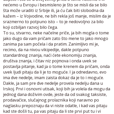
nećemo u Evropu i besmisleno je što se misli da se bilo
šta može uraditi iz Srbije ili, ja ću čak biti slobodna da
kažem – iz Vojvodine, ne bih rekla još manje, mislim da je
srazmerno to potpuno isto – to je nedovoljno za bilo
koji ozbiljan razvoj bilo čega.
To su, stvarno, neke načelne priče, ja bih mogla o tome
jako dugo da vam pričam zato što mene to jako mnogo
zanima pa sam počela i da pratim. Zanimljivo mi je,
recimo, da na nivou vikipedije, dakle potpuno
standardnog znanja, naći ćete ekonomiju znanja,
društva znanja, i čitav niz pojmova i onda uvek se
postavlja pitanje, kad ja o tome krenem da pričam, onda
uvek ljudi pitaju da li je to moguće. I ja odnedavno, evo
ima dve nedelje, imam zaista dokaz da je to i moguće.
Dakle, ja sam pre dve nedelje provela nedelju dana u
Irskoj. Prvi i osnovni utisak, koji bih ja volela da mogu da
jednog dana doživim ovde, jeste da od svakog taksiste,
prodavačice, slučajnog prolaznika koji naravno po
naglasku prepoznaju da vi niste odatle, i kad vas pitaju
kad ste došli tu, pa vas pitaju da li ste prvi put tu i vi