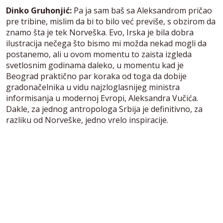
Dinko Gruhonjić:
Pa ja sam baš sa Aleksandrom pričao
pre tribine, mislim da bi to bilo već previše, s obzirom da
znamo šta je tek Norveška. Evo, Irska je bila dobra
ilustracija nečega što bismo mi možda nekad mogli da
postanemo, ali u ovom momentu to zaista izgleda
svetlosnim godinama daleko, u momentu kad je
Beograd praktično par koraka od toga da dobije
gradonačelnika u vidu najzloglasnijeg ministra
informisanja u modernoj Evropi, Aleksandra Vučića.
Dakle, za jednog antropologa Srbija je definitivno, za
razliku od Norveške, jedno vrelo inspiracije.