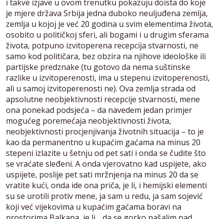
i takve izjave u ovom trenutku pokazuju doista do koje
je mjere država Srbija jedna duboko neuljuđena zemlja,
zemlja u kojoj je već 20 godina u svim elementima života,
osobito u političkoj sferi, ali bogami i u drugim sferama
života, potpuno izvitoperena recepcija stvarnosti, ne
samo kod političara, bez obzira na njihove ideološke ili
partijske predznake (tu gotovo da nema suštinske
razlike u izvitoperenosti, ima u stepenu izvitoperenosti,
ali u samoj izvitoperenosti ne). Ova zemlja strada od
apsolutne neobjektivnosti recepcije stvarnosti, mene
ona ponekad podsjeća – da navedem jedan primjer
mogućeg poremećaja neobjektivnosti života,
neobjektivnosti procjenjivanja životnih situacija – to je
kao da permanentno u kupaćim gaćama na minus 20
stepeni izlazite u šetnju od pet sati i onda se čudite što
se vraćate sleđeni. A onda vjerovatno kad uspijete, ako
uspijete, poslije pet sati mržnjenja na minus 20 da se
vratite kući, onda ide ona priča, je li, i hemijski elementi
su se urotili protiv mene, ja sam u redu, ja sam sojević
koji već vijekovima u kupaćim gaćama boravi na
prostorima Balkana, je li… da se gorko našalim nad