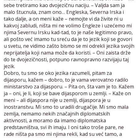
sebe tretiramo kao dvojezičnu naciju. – Valjda sam ja
malo štucnula, znam ono… Engleska, Severna Irska i
tako dalje, a on meni kaže – nemojte vi da živite ni u
kakvoj zabludi, ništa mi ne volimo Engleze i uzećemo mi
njima Severnu Irsku kad-tad, to je naše legitimno pravo,
ali pošto već imamo tu sreću da je to jezik koji se govori
u svetu, ne vidimo zašto bismo se mi odrekli jezika svojih
neprijatelja koji nama može da koristi. – Oni zaista drže
do te dvojezičnosti, potpuno ravnopravno razvijaju taj
jezik.
Dobro, tu smo se oko jezika razumeli, pitam za
dijasporu, kažem – dobro, to je vama verovatno radilo
ministarstvo za dijasporu. – Pita on, šta vam je to. Kažem
ja – oni, je li, koji se bave dijasporom u zemlji. – Kaže on
meni – ali dijaspora nije u zemlji, dijaspora je u
inostranstvu. Mi smo to uradili drugačije. Mi smo mala
zemlja, nemamo nekih značajnih diplomatskih
aktivnosti, a moramo da imamo diplomatska
predstavništva, svi ih imaju. I oni tako troše pare, ne
rade ništa pa smo mi njima rekli, kad su već tamo, a