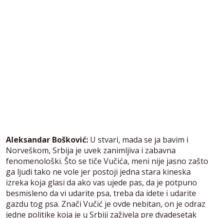
Aleksandar Bošković:
U stvari, mada se ja bavim i
Norveškom, Srbija je uvek zanimljiva i zabavna
fenomenološki. Što se tiče Vučića, meni nije jasno zašto
ga ljudi tako ne vole jer postoji jedna stara kineska
izreka koja glasi da ako vas ujede pas, da je potpuno
besmisleno da vi udarite psa, treba da idete i udarite
gazdu tog psa. Znači Vučić je ovde nebitan, on je odraz
jedne politike koja je u Srbiji zaživela pre dvadesetak