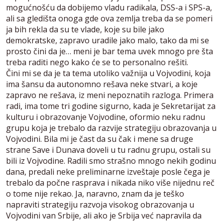
mogućnošću da dobijemo vladu radikala, DSS-a i SPS-a,
ali sa gledišta onoga gde ova zemlja treba da se pomeri
ja bih rekla da su te vlade, koje su bile jako
demokratske, zapravo uradile jako malo, tako da mi se
prosto čini da je… meni je bar tema uvek mnogo pre šta
treba raditi nego kako će se to personalno rešiti.
Čini mi se da je ta tema utoliko važnija u Vojvodini, koja
ima šansu da autonomno rešava neke stvari, a koje
zapravo ne rešava, iz meni nepoznatih razloga. Primera
radi, ima tome tri godine sigurno, kada je Sekretarijat za
kulturu i obrazovanje Vojvodine, oformio neku radnu
grupu koja je trebalo da razvije strategiju obrazovanja u
Vojvodini. Bila mi je čast da su čak i mene sa druge
strane Save i Dunava doveli u tu radnu grupu, ostali su
bili iz Vojvodine. Radili smo strašno mnogo nekih godinu
dana, predali neke preliminarne izveštaje posle čega je
trebalo da počne rasprava i nikada niko više nijednu reč
o tome nije rekao. Ja, naravno, znam da je teško
napraviti strategiju razvoja visokog obrazovanja u
Vojvodini van Srbije, ali ako je Srbija već napravila da