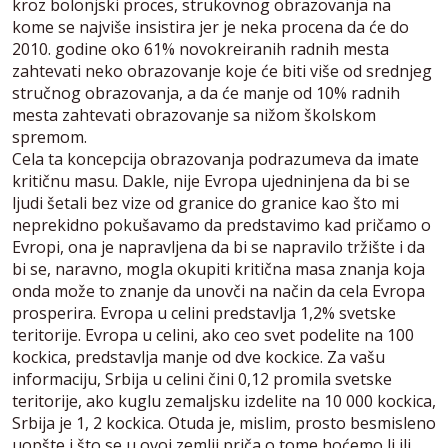
kroz bolonjski proces, strukovnog obrazovanja na
kome se najviše insistira jer je neka procena da će do
2010. godine oko 61% novokreiranih radnih mesta
zahtevati neko obrazovanje koje će biti više od srednjeg
stručnog obrazovanja, a da će manje od 10% radnih
mesta zahtevati obrazovanje sa nižom školskom
spremom.
Cela ta koncepcija obrazovanja podrazumeva da imate
kritičnu masu. Dakle, nije Evropa ujedninjena da bi se
ljudi šetali bez vize od granice do granice kao što mi
neprekidno pokušavamo da predstavimo kad pričamo o
Evropi, ona je napravljena da bi se napravilo tržište i da
bi se, naravno, mogla okupiti kritična masa znanja koja
onda može to znanje da unovči na način da cela Evropa
prosperira. Evropa u celini predstavlja 1,2% svetske
teritorije. Evropa u celini, ako ceo svet podelite na 100
kockica, predstavlja manje od dve kockice. Za vašu
informaciju, Srbija u celini čini 0,12 promila svetske
teritorije, ako kuglu zemaljsku izdelite na 10 000 kockica,
Srbija je 1, 2 kockica. Otuda je, mislim, prosto besmisleno
uopšte i što se u ovoj zemlji priča o tome hoćemo li ili