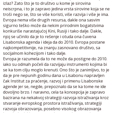
izlaz? Zato što je to društvo u kome je sirovina
neiscrpna, i to je zapravo jedina vrsta sirovine koja se ne
troši nego se, što se više koristi, više razvija i više je ima.
Evropa nema više drugih resursa, dakle ona sasvim
sigurno teško može da nekim prirodnim bogatstvima
konkuriše narastajućoj Kini, Rusiji i tako dalje. Dakle,
njoj se učinilo da je to rešenje i otuda ona čuvena
Lisabonska agenda i ideja da do 2010. Evropa postane
najkompetitivnije, na znanju zasnovano društvo, sa
socijalnom kohezijom i tako dalje.
Evropa je razumela da to ne može da postigne do 2010.
iako su odmah počeli da razvijaju instrumenti kojima bi
se ka tom cilju moglo krenuti. Ono što je zanimljivo, to je
da je pre nepunih godinu dana u Lisabonu napravljen
čak Institut za praćenje, razvoj i primenu Lisabonske
agende jer se, negde, prepoznalo da se ka tome ne ide
dovoljno brzo. I naravno, cela ta koncepcija je zapravo
bazirana na nekakvoj strategiji razvoja istraživanja kroz
stvaranje evropskog prostora istraživanja, strategiji
razvoja obrazovanja, posebno visokog obrazovanja