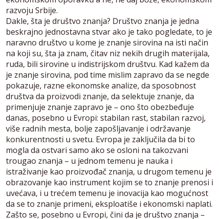
razvoju Srbije.
Dakle, šta je društvo znanja? Društvo znanja je jedna
beskrajno jednostavna stvar ako je tako pogledate, to je
naravno društvo u kome je znanje sirovina na isti način
na koji su, šta ja znam, čitav niz nekih drugih materijala,
ruda, bili sirovine u indistrijskom društvu. Kad kažem da
je znanje sirovina, pod time mislim zapravo da se negde
pokazuje, razne ekonomske analize, da sposobnost
društva da proizvodi znanje, da selektuje znanje, da
primenjuje znanje zapravo je – ono što obezbeđuje
danas, posebno u Evropi: stabilan rast, stabilan razvoj,
više radnih mesta, bolje zapošljavanje i održavanje
konkurentnosti u svetu. Evropa je zaključila da bi to
mogla da ostvari samo ako se osloni na takozvani
trougao znanja – u jednom temenu je nauka i
istraživanje kao proizvođač znanja, u drugom temenu je
obrazovanje kao instrument kojim se to znanje prenosi i
uvećava, i u trećem temenu je inovacija kao mogućnost
da se to znanje primeni, eksploatiše i ekonomski naplati.
Zašto se, posebno u Evropi, čini da je društvo znanja –