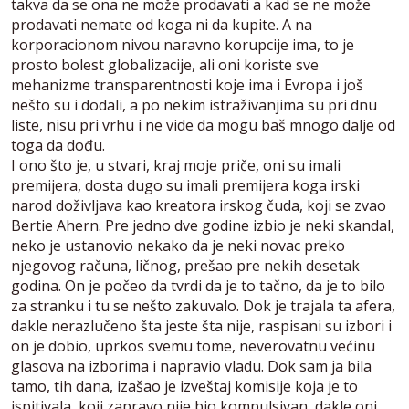
takva da se ona ne može prodavati a kad se ne može
prodavati nemate od koga ni da kupite. A na
korporacionom nivou naravno korupcije ima, to je
prosto bolest globalizacije, ali oni koriste sve
mehanizme transparentnosti koje ima i Evropa i još
nešto su i dodali, a po nekim istraživanjima su pri dnu
liste, nisu pri vrhu i ne vide da mogu baš mnogo dalje od
toga da dođu.
I ono što je, u stvari, kraj moje priče, oni su imali
premijera, dosta dugo su imali premijera koga irski
narod doživljava kao kreatora irskog čuda, koji se zvao
Bertie Ahern. Pre jedno dve godine izbio je neki skandal,
neko je ustanovio nekako da je neki novac preko
njegovog računa, ličnog, prešao pre nekih desetak
godina. On je počeo da tvrdi da je to tačno, da je to bilo
za stranku i tu se nešto zakuvalo. Dok je trajala ta afera,
dakle nerazlučeno šta jeste šta nije, raspisani su izbori i
on je dobio, uprkos svemu tome, neverovatnu većinu
glasova na izborima i napravio vladu. Dok sam ja bila
tamo, tih dana, izašao je izveštaj komisije koja je to
ispitivala, koji zapravo nije bio kompulsivan, dakle oni