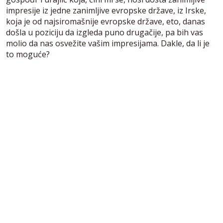
impresije iz jedne zanimljive evropske države, iz Irske,
koja je od najsiromašnije evropske države, eto, danas
došla u poziciju da izgleda puno drugačije, pa bih vas
molio da nas osvežite vašim impresijama. Dakle, da li je
to moguće?