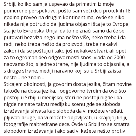
Srbiji, koliko sam ja uspevao da primetim iz moje
pomerene perspektive, pošto sam veći deo proteklih 18
godina proveo na drugim kontinentima, ovde se niko
nikada nije potrudio da ljudima objasni šta je to Evropa,
šta je to Evropska Unija, da to ne znači samo da će se
putovati bez viza nego ima nešto više, neko treba i da
radi, neko treba nešto da proizvodi, treba nekakvi
zakoni da se poštuju i tako još nekakve stvari, ali opet
za to ogroman deo odgovornosti snosi vlada od 2000.
naovamo što, s jedne strane, nije ljudima to objasnila, a
s druge strane, mediji naravno koji su u Srbiji zaista
nešto… ne znam…
Sticajem okolnosti, ja govorim dosta jezika, čitam novine
takođe na dosta jezika, i odgovorno tvrdim da ovo što
postoji u Srbiji u medijskoj sferi ne postoji nigde i da
nigde nemate takvu medijsku scenu gde se sloboda
izražavanja shvata kao sloboda da vi možete vređati,
pljuvati druge, da vi možete objavljivati, u krajnjoj liniji,
fotografije maltretirane dece. Ovde u Srbiji to se smatra
slobodom izražavanja i ako sad vi kažete nešto protiv