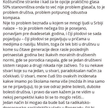
Koštuničine stranke i kad za te opcije praktično glasa
50% stanovništva onda to već nije problem glasača, to je
problem društva, problem potpunog odsustva
kompasa.
Nije to problem beznađa u kojem se mnogi ljudi u Srbiji
nalaze – to je problem nečega što je posejano,
ponavljam pre dvadesetak godina, i čiji plodovi se sada
pojavljuju – čiji plodovi se pojavljuju u pričama u
medijima o nasilju. Mislim, toga će tek biti u društvu u
kome su čitave generacije dece rasle poslednjih
petnaestak godina bez ikakvih moralnih društvenih
normi, gde se porodica raspala, gde se jedan društveni
sistem raspao a drugi nikada nije zaživeo. To su nekave
stvari koje su na jedan, u stvari, paradoksalan način za
očekivati. U stvari, mene čudi što ovakvih incidenata
kakve imamo po školama nema više (možda ih ima samo
se ne prijavljuju), to je sve odraz jedne bolesti, duboke
bolesti društva, i pravo da vam kažem ja ne vidim u
nekoj perspektivi kako bi se to moglo rešiti…
Jedan način bi mogao da bude baš ta radikalsko-
deesesovsko-socijalistička vlada u Beogradu, čiji bi