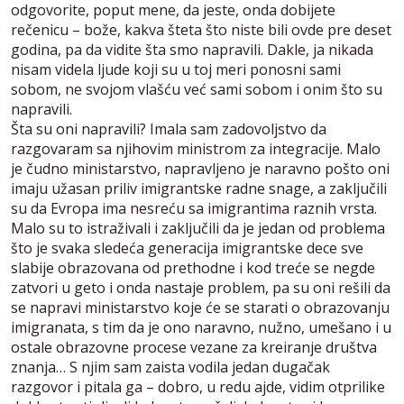
odgovorite, poput mene, da jeste, onda dobijete
rečenicu – bože, kakva šteta što niste bili ovde pre deset
godina, pa da vidite šta smo napravili. Dakle, ja nikada
nisam videla ljude koji su u toj meri ponosni sami
sobom, ne svojom vlašću već sami sobom i onim što su
napravili.
Šta su oni napravili? Imala sam zadovoljstvo da
razgovaram sa njihovim ministrom za integracije. Malo
je čudno ministarstvo, napravljeno je naravno pošto oni
imaju užasan priliv imigrantske radne snage, a zaključili
su da Evropa ima nesreću sa imigrantima raznih vrsta.
Malo su to istraživali i zaključili da je jedan od problema
što je svaka sledeća generacija imigrantske dece sve
slabije obrazovana od prethodne i kod treće se negde
zatvori u geto i onda nastaje problem, pa su oni rešili da
se napravi ministarstvo koje će se starati o obrazovanju
imigranata, s tim da je ono naravno, nužno, umešano i u
ostale obrazovne procese vezane za kreiranje društva
znanja… S njim sam zaista vodila jedan dugačak
razgovor i pitala ga – dobro, u redu ajde, vidim otprilike