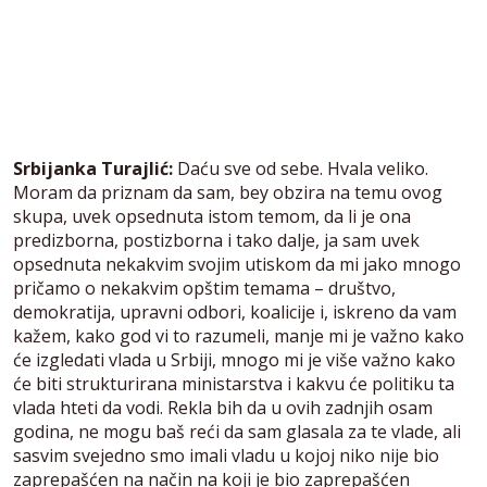
Srbijanka Turajlić:
Daću sve od sebe. Hvala veliko.
Moram da priznam da sam, bey obzira na temu ovog
skupa, uvek opsednuta istom temom, da li je ona
predizborna, postizborna i tako dalje, ja sam uvek
opsednuta nekakvim svojim utiskom da mi jako mnogo
pričamo o nekakvim opštim temama – društvo,
demokratija, upravni odbori, koalicije i, iskreno da vam
kažem, kako god vi to razumeli, manje mi je važno kako
će izgledati vlada u Srbiji, mnogo mi je više važno kako
će biti strukturirana ministarstva i kakvu će politiku ta
vlada hteti da vodi. Rekla bih da u ovih zadnjih osam
godina, ne mogu baš reći da sam glasala za te vlade, ali
sasvim svejedno smo imali vladu u kojoj niko nije bio
zaprepašćen na način na koji je bio zaprepašćen