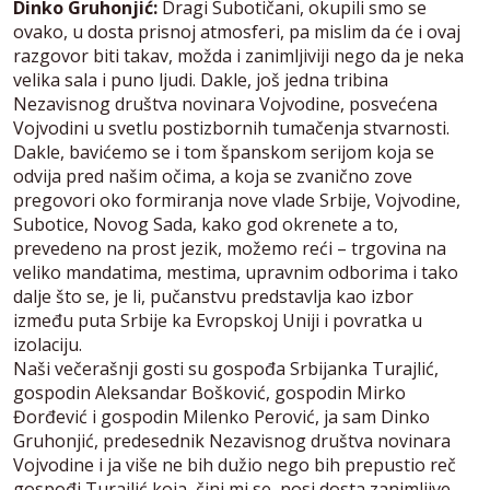
Dinko Gruhonjić:
Dragi Subotičani, okupili smo se
ovako, u dosta prisnoj atmosferi, pa mislim da će i ovaj
razgovor biti takav, možda i zanimljiviji nego da je neka
velika sala i puno ljudi. Dakle, još jedna tribina
Nezavisnog društva novinara Vojvodine, posvećena
Vojvodini u svetlu postizbornih tumačenja stvarnosti.
Dakle, bavićemo se i tom španskom serijom koja se
odvija pred našim očima, a koja se zvanično zove
pregovori oko formiranja nove vlade Srbije, Vojvodine,
Subotice, Novog Sada, kako god okrenete a to,
prevedeno na prost jezik, možemo reći – trgovina na
veliko mandatima, mestima, upravnim odborima i tako
dalje što se, je li, pučanstvu predstavlja kao izbor
između puta Srbije ka Evropskoj Uniji i povratka u
izolaciju.
Naši večerašnji gosti su gospođa Srbijanka Turajlić,
gospodin Aleksandar Bošković, gospodin Mirko
Đorđević i gospodin Milenko Perović, ja sam Dinko
Gruhonjić, predesednik Nezavisnog društva novinara
Vojvodine i ja više ne bih dužio nego bih prepustio reč
gospođi Turajlić koja, čini mi se, nosi dosta zanimljive