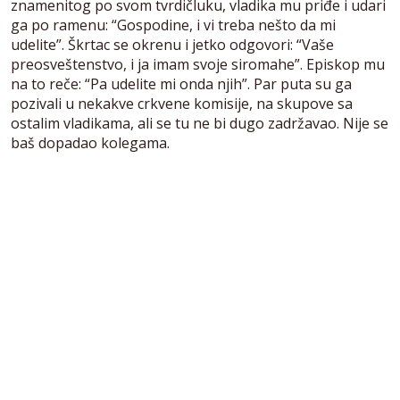
znamenitog po svom tvrdičluku, vladika mu priđe i udari
ga po ramenu: “Gospodine, i vi treba nešto da mi
udelite”. Škrtac se okrenu i jetko odgovori: “Vaše
preosveštenstvo, i ja imam svoje siromahe”. Episkop mu
na to reče: “Pa udelite mi onda njih”. Par puta su ga
pozivali u nekakve crkvene komisije, na skupove sa
ostalim vladikama, ali se tu ne bi dugo zadržavao. Nije se
baš dopadao kolegama.