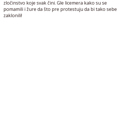
zločinstvo koje svak čini. Gle licemera kako su se
pomamili i žure da što pre protestuju da bi tako sebe
zaklonili!