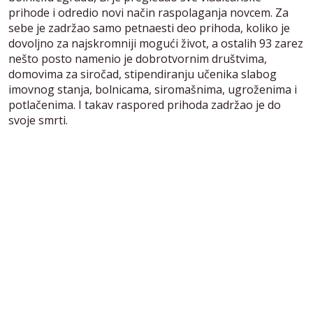
prihode i odredio novi način raspolaganja novcem. Za
sebe je zadržao samo petnaesti deo prihoda, koliko je
dovoljno za najskromniji mogući život, a ostalih 93 zarez
nešto posto namenio je dobrotvornim društvima,
domovima za siročad, stipendiranju učenika slabog
imovnog stanja, bolnicama, siromašnima, ugroženima i
potlačenima. I takav raspored prihoda zadržao je do
svoje smrti.