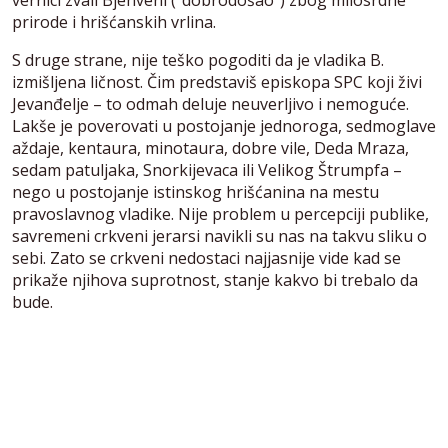
vernici zvali Bjenveni (“dobrodošao”) zbog milosrdne
prirode i hrišćanskih vrlina.
S druge strane, nije teško pogoditi da je vladika B.
izmišljena ličnost. Čim predstaviš episkopa SPC koji živi
Jevanđelje – to odmah deluje neuverljivo i nemoguće.
Lakše je poverovati u postojanje jednoroga, sedmoglave
aždaje, kentaura, minotaura, dobre vile, Deda Mraza,
sedam patuljaka, Snorkijevaca ili Velikog Štrumpfa –
nego u postojanje istinskog hrišćanina na mestu
pravoslavnog vladike. Nije problem u percepciji publike,
savremeni crkveni jerarsi navikli su nas na takvu sliku o
sebi. Zato se crkveni nedostaci najjasnije vide kad se
prikaže njihova suprotnost, stanje kakvo bi trebalo da
bude.