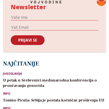
Newsletter
NAJČITANIJE
JUGOSLAVIJA
U petak u Srebrenici međunarodna konferencija o
proučavanju genocida
INFO
Tonino Picula: Srbija je postala kočničar proširenja EU
INFO