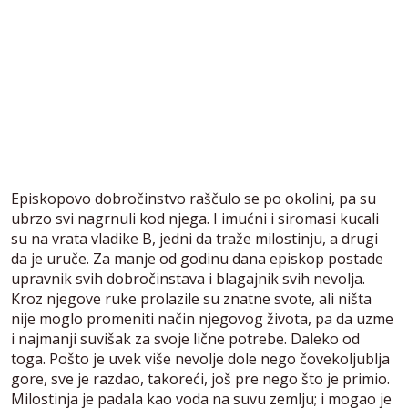
Episkopovo dobročinstvo raščulo se po okolini, pa su
ubrzo svi nagrnuli kod njega. I imućni i siromasi kucali
su na vrata vladike B, jedni da traže milostinju, a drugi
da je uruče. Za manje od godinu dana episkop postade
upravnik svih dobročinstava i blagajnik svih nevolja.
Kroz njegove ruke prolazile su znatne svote, ali ništa
nije moglo promeniti način njegovog života, pa da uzme
i najmanji suvišak za svoje lične potrebe. Daleko od
toga. Pošto je uvek više nevolje dole nego čovekoljublja
gore, sve je razdao, takoreći, još pre nego što je primio.
Milostinja je padala kao voda na suvu zemlju; i mogao je