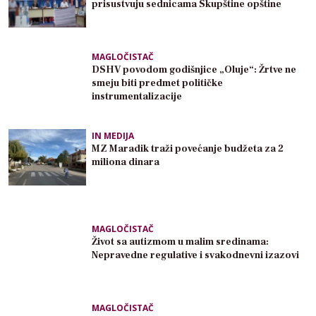
prisustvuju sednicama Skupštine opštine
MAGLOČISTAČ
DSHV povodom godišnjice „Oluje“: Žrtve ne
smeju biti predmet političke
instrumentalizacije
IN MEDIJA
MZ Maradik traži povećanje budžeta za 2
miliona dinara
MAGLOČISTAČ
Život sa autizmom u malim sredinama:
Nepravedne regulative i svakodnevni izazovi
MAGLOČISTAČ