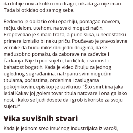
da dobije novca koliko mu drago, nikada ga nije imao.
Tada bi otkidao od samog sebe.
Redovno je obilazio celu eparhiju, pomagao novcem,
rečju, delom, utehom, na svaki mogući način.
Propovedao je s malo fraza, a puno slika, u nedostatku
primera izmislio bi neku priču. Poučavao je pravoslavne
vernike da budu milosrdni jedni drugima, da se
međusobno pomažu, da zaborave na zađevice i
čarkanja. Nije trpeo sujetu, tvrdičluk, osionost i
bahatost bogatih. Kada je video čitulju za jednog
uglednog sugrađanina, natrpanu svim mogućim
titulama, počastima, ordenima i zaslugama
pokojnikovim, episkop je uzviknuo: “Što smrt ima jaka
leđa! Kakav joj golem tovar titula natovare i ona ga lako
nosi, i kako se ljudi dosete da i grob iskoriste za svoju
sujetu!”
Vika suvišnih stvari
Kada je jednom sreo imućnog industrijalca iz varoši,