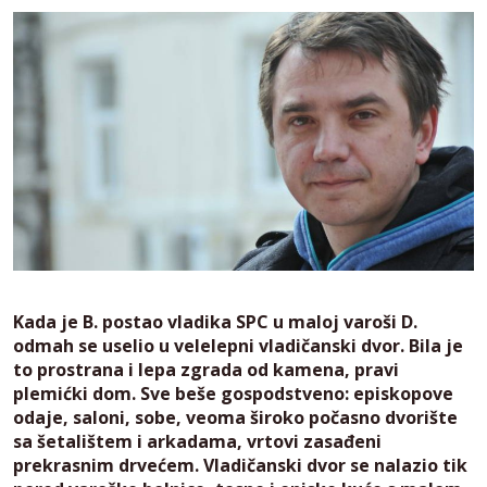
Kada je B. postao vladika SPC u maloj varoši D.
odmah se uselio u velelepni vladičanski dvor. Bila je
to prostrana i lepa zgrada od kamena, pravi
plemićki dom. Sve beše gospodstveno: episkopove
odaje, saloni, sobe, veoma široko počasno dvorište
sa šetalištem i arkadama, vrtovi zasađeni
prekrasnim drvećem. Vladičanski dvor se nalazio tik