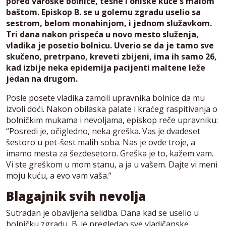
pored varoške bolnice, tesne i oniske kuće s malom
baštom. Episkop B. se u golemu zgradu uselio sa
sestrom, belom monahinjom, i jednom služavkom.
Tri dana nakon prispeća u novo mesto služenja,
vladika je posetio bolnicu. Uverio se da je tamo sve
skučeno, pretrpano, kreveti zbijeni, ima ih samo 26,
kad izbije neka epidemija pacijenti maltene leže
jedan na drugom.
Posle posete vladika zamoli upravnika bolnice da mu
izvoli doći. Nakon obilaska palate i kraćeg raspitivanja o
bolničkim mukama i nevoljama, episkop reče upravniku:
“Posredi je, očigledno, neka greška. Vas je dvadeset
šestoro u pet-šest malih soba. Nas je ovde troje, a
imamo mesta za šezdesetoro. Greška je to, kažem vam.
Vi ste greškom u mom stanu, a ja u vašem. Dajte vi meni
moju kuću, a evo vam vaša.”
Blagajnik svih nevolja
Sutradan je obavljena selidba. Dana kad se uselio u
bolničku zgradu, B. je pregledao sve vladičanske