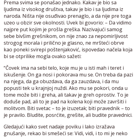
Prema svima se ponašao jednako. Kakav je bio sa
ljudima iz visokog društva, takav je bio i sa ljudima iz
naroda. Ništa nije osuđivao prenaglo, a da nije pre toga
uzeo u obzir sve okolnosti. Uvek bi govorio: – Da vidimo
najpre put kojim je prošla greška. Nazivajući samog
sebe bivšim grešnikom, on nije znao za nepomirljivost
strogog morala i prilično je glasno, ne mršteći obrve
kao poneki svirepi poštenjaković, ispovedao načela koja
bi se otprilike mogla ovako sažeti:
“Čovek ima na sebi telo, koje mu je u isti mah i teret i
iskušenje. On ga nosi i pokorava mu se. On treba da pazi
na njega, da ga obuzdava, da ga zauzdava, i da mu
popusti tek u krajnjoj nuždi. Ako mu se pokori, onda u
tome može biti i greha, ali takav je greh oprostiv. To je
doduše pad, ali to je pad na kolena koji može završiti i
molitvom. Biti svetac – to je izuzetak; biti pravednik – to
je pravilo. Bludite, posrćite, grešite, ali budite pravednici.
Gledajući kako svet nadaje poviku i lako izražava
gnušanje, rekao bi smešeći se: Vidi, vidi, i to mi je neko