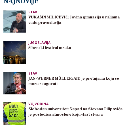
NAJNOVIJE
STAV
VUKAŠIN MILIĆEVIĆ: Jovina gimnazija u raljama
vudu pravoslavlja
JUGOSLAVIJA
Šibenski festival mraka
STAV
JAN-WERNER MÜLLER: AfD je pretnja na koju se
mora reagovati
VOJVODINA
Slobodan univerzitet: Napad na Stevana Filipovića
je posledica atmosfere koju vlast stvara