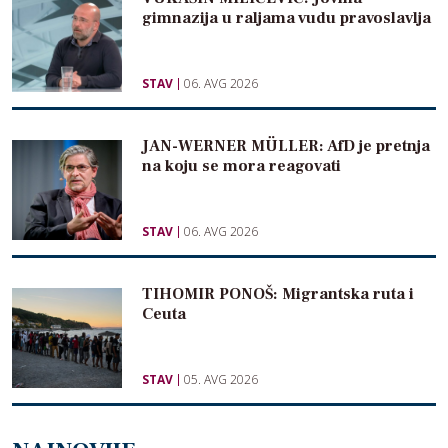
gimnazija u raljama vudu pravoslavlja
STAV
06. AVG 2026
JAN-WERNER MÜLLER: AfD je pretnja
na koju se mora reagovati
STAV
06. AVG 2026
TIHOMIR PONOŠ: Migrantska ruta i
Ceuta
STAV
05. AVG 2026