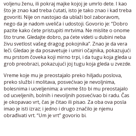
voljenu ženu, ili pokraj majke kojoj je umrlo dete. I kao
što je znao kad treba ćutati, isto je tako znao i kad treba
govoriti. Nije on nastojao da ublaži bol zaboravom,
nego da je nadom uveliča i udostoji. Govorio je: “Dobro
pazite kako ćete pristupiti mrtvima. Ne mislite o onome
što trune. Gledajte dobro, pa ćete videti u dubini neba
živu svetlost vašeg dragog pokojnika”. Znao je da vera
leči. Gledao je da posavetuje i umiri očajnika, pokazujući
mu prstom čoveka koji mirno trpi, i da tugu koja gleda u
grob preobrazi, pokazujući joj tugu koja gleda u zvezde.
Vreme koje mu je preostajalo preko hiljadu poslova,
preko službi i molitava, posvećivao je nevoljnima,
bolesnima i ucveljenima; a vreme što bi mu preostajalo
od ucveljenih, bolnih i nevoljnih posvećivao bi radu. Čas
je okopavao vrt, čas je čitao ili pisao. Za oba ova posla
imao je isti izraz; i jedno i drugo značilo je njemu
obrađivati vrt. “Um je vrt” govorio bi.