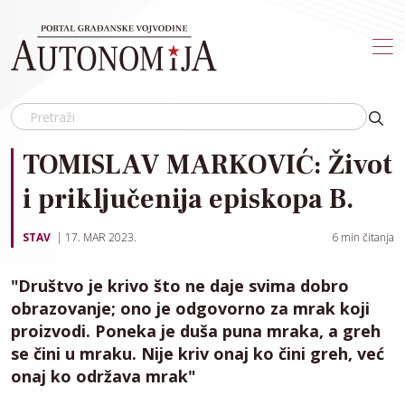
Skip to main content
TOMISLAV MARKOVIĆ: Život
i priključenija episkopa B.
STAV
17. MAR 2023.
6
min čitanja
"Društvo je krivo što ne daje svima dobro
obrazovanje; ono je odgovorno za mrak koji
proizvodi. Poneka je duša puna mraka, a greh
se čini u mraku. Nije kriv onaj ko čini greh, već
onaj ko održava mrak"