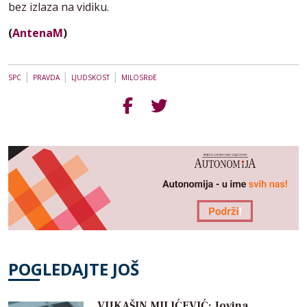
bez izlaza na vidiku.
(
AntenaM
)
|
|
|
SPC
PRAVDA
LJUDSKOST
MILOSRĐE
POGLEDAJTE JOŠ
VUKAŠIN MILIĆEVIĆ: Jovina