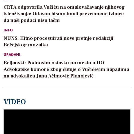
CRTA odgovorila Vučiću na omalovažavanje njihovog
istraživanja: Odavno bismo imali prevremene izbore
da naši podaci nisu tačni
INFO
NUNS: Hitno procesuirati nove pretnje redakciji
Bečejskog mozaika
GRAĐANI
Beljanski: Podnosim ostavku na mesto u UO
Advokatske komore zbog ćutnje o Vučićevim napadima
na advokaticu Janu Aćimović Planojević
VIDEO