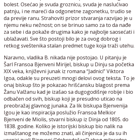
bolest. Osećao je svuda groznicu, svuda je naslućivao
patnju, i ne mareći da odgonetne zagonetku, trudio se
da previje ranu. Strahoviti prizor stvaranja razvijao je u
njemu neku nežnost; on se brinuo samo za to da nađe
za sebe i da pokaže drugima kako je najbolje saosećati i
ublažavati. Sve što postoji bilo je za ovog dobrog i
retkog sveštenika stalan predmet tuge koja traži utehu.
Naravno, vladika B. nikada nije postojao. U pitanju je
Šarl Fransoa Bjenveni Mirijel, biskup u Dinju sa početka
XIX veka, književni junak iz romana “Jadnici” Viktora
Igoa, odakle su preuzeti mnogi delovi ovog teksta. To je
onaj biskup što je pokazao hrišćansku blagost prema
Žanu Valžanu kad je izašao sa dugogodišnje robije i bio
odbačen od svih, biskup koji je presudno uticao na
preobražaj glavnog junaka. Za lik biskupa Bjenvenija
Igou je kao inspiracija poslužio Fransoa Melkior
Bjenveni de Miolis, stvarni biskup iz Dinja od 1805. do
1838. godine. Koliko je istorijski biskup bio nalik na
izmaštanog ne možemo znati, ali činjenica je da su ih