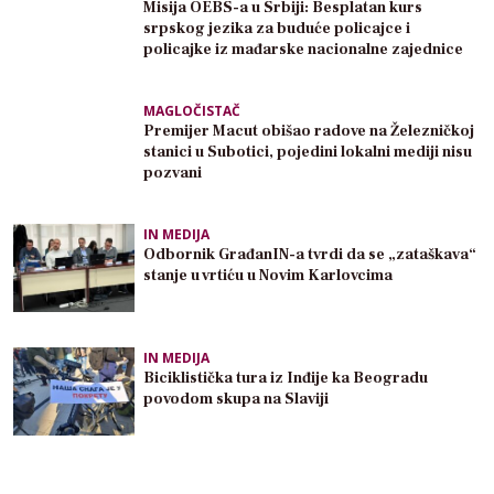
Misija OEBS-a u Srbiji: Besplatan kurs
srpskog jezika za buduće policajce i
policajke iz mađarske nacionalne zajednice
MAGLOČISTAČ
Premijer Macut obišao radove na Železničkoj
stanici u Subotici, pojedini lokalni mediji nisu
pozvani
IN MEDIJA
Odbornik GrađanIN-a tvrdi da se „zataškava“
stanje u vrtiću u Novim Karlovcima
IN MEDIJA
Biciklistička tura iz Inđije ka Beogradu
povodom skupa na Slaviji