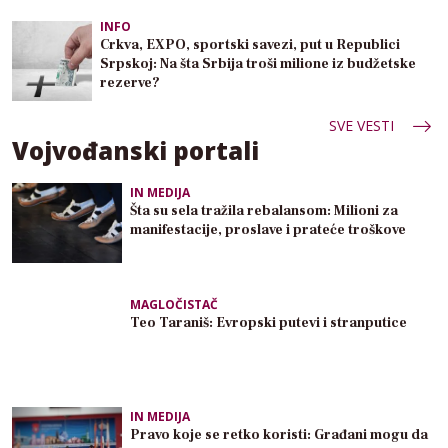
INFO
Crkva, EXPO, sportski savezi, put u Republici
Srpskoj: Na šta Srbija troši milione iz budžetske
rezerve?
SVE VESTI
Vojvođanski portali
IN MEDIJA
Šta su sela tražila rebalansom: Milioni za
manifestacije, proslave i prateće troškove
MAGLOČISTAČ
Teo Taraniš: Evropski putevi i stranputice
IN MEDIJA
Pravo koje se retko koristi: Građani mogu da