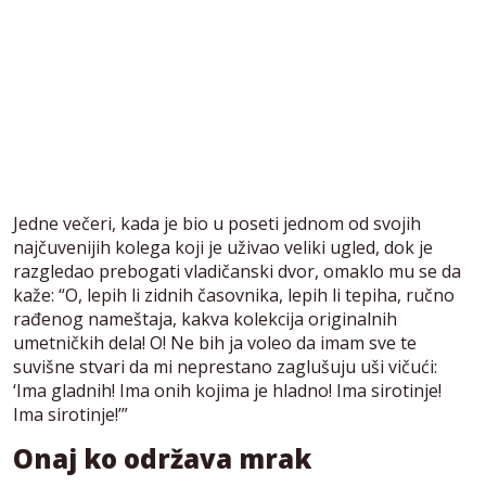
Jedne večeri, kada je bio u poseti jednom od svojih
najčuvenijih kolega koji je uživao veliki ugled, dok je
razgledao prebogati vladičanski dvor, omaklo mu se da
kaže: “O, lepih li zidnih časovnika, lepih li tepiha, ručno
rađenog nameštaja, kakva kolekcija originalnih
umetničkih dela! O! Ne bih ja voleo da imam sve te
suvišne stvari da mi neprestano zaglušuju uši vičući:
‘Ima gladnih! Ima onih kojima je hladno! Ima sirotinje!
Ima sirotinje!’”
Onaj ko održava mrak