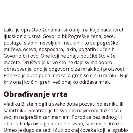
Lako je opraštao ženama i sirotinji, na koje pada teret
ljudskog društva. Govorio bi: Pogreške žena, dece,
posluge, slabih, nevoljnih i neukih – to su pogreške
muževa, očeva, gospodara, jakih, bogatih i učenih.
Govorio bi i ovo: One koji ne znaju poučite što više
možete. Društvo je krivo što ne daje svima dobro
obrazovanje; ono je odgovorno za mrak koji proizvodi.
Poneka je duša puna mraka, a greh se čini u mraku. Nije
kriv onaj ko čini greh, već onaj ko održava mrak.
Obrađivanje vrta
Vladiku B. ste mogli u svako doba pozvati bolesniku ili
samrtniku. Smatrao je to svojom najvećom dužnošću i
svojim najprečim zanimanjem. Porodice bez jednog ili
oba roditelja nisu ga morale ni zvati, sam im je dolazio.
Umeo je dugo da sedi i ćuti pokraj čoveka koji je izgubio