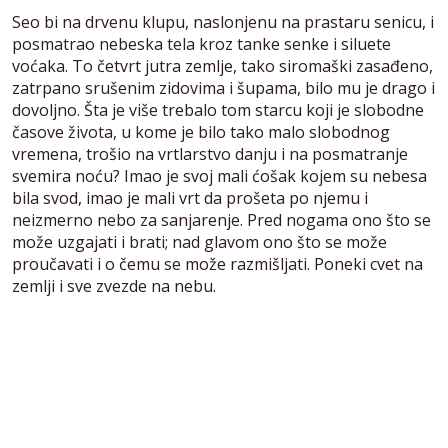
Seo bi na drvenu klupu, naslonjenu na prastaru senicu, i
posmatrao nebeska tela kroz tanke senke i siluete
voćaka. To četvrt jutra zemlje, tako siromaški zasađeno,
zatrpano srušenim zidovima i šupama, bilo mu je drago i
dovoljno. Šta je više trebalo tom starcu koji je slobodne
časove života, u kome je bilo tako malo slobodnog
vremena, trošio na vrtlarstvo danju i na posmatranje
svemira noću? Imao je svoj mali ćošak kojem su nebesa
bila svod, imao je mali vrt da prošeta po njemu i
neizmerno nebo za sanjarenje. Pred nogama ono što se
može uzgajati i brati; nad glavom ono što se može
proučavati i o čemu se može razmišljati. Poneki cvet na
zemlji i sve zvezde na nebu.