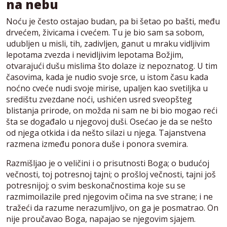
na nebu
Noću je često ostajao budan, pa bi šetao po bašti, među
drvećem, živicama i cvećem. Tu je bio sam sa sobom,
udubljen u misli, tih, zadivljen, ganut u mraku vidljivim
lepotama zvezda i nevidljivim lepotama Božjim,
otvarajući dušu mislima što dolaze iz nepoznatog. U tim
časovima, kada je nudio svoje srce, u istom času kada
noćno cveće nudi svoje mirise, upaljen kao svetiljka u
središtu zvezdane noći, ushićen usred sveopšteg
blistanja prirode, on možda ni sam ne bi bio mogao reći
šta se događalo u njegovoj duši. Osećao je da se nešto
od njega otkida i da nešto silazi u njega. Tajanstvena
razmena između ponora duše i ponora svemira.
Razmišljao je o veličini i o prisutnosti Boga; o budućoj
večnosti, toj potresnoj tajni; o prošloj večnosti, tajni još
potresnijoj; o svim beskonačnostima koje su se
razmimoilazile pred njegovim očima na sve strane; i ne
tražeći da razume nerazumljivo, on ga je posmatrao. On
nije proučavao Boga, napajao se njegovim sjajem.