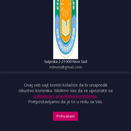
Sutjeska 2
21000 Novi Sad
ndnvns@gmail.com
O PORTALU
IMPRESUM
Ovaj veb sajt koristi kolačiće da bi unapredili
iskustvo korisnika. Molimo Vas da se upoznate sa
OBJAVI VEST
uslovima i pravilima korišćenja
.
USLOVI KORIŠĆENJA
Pretpostavljamo da je to u redu za Vas.
Prihvatam