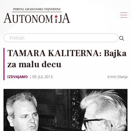
Skip to main content
TAMARA KALITERNA: Bajka
za malu decu
IZDVAJAMO
09. JUL 2013.
6
min čitanja