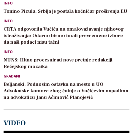
INFO
Tonino Picula: Srbija je postala kočničar proširenja EU
INFO
CRTA odgovorila Vučiću na omalovažavanje njihovog
istraživanja: Odavno bismo imali prevremene izbore
da naši podaci nisu tačni
INFO
NUNS: Hitno procesuirati nove pretnje redakciji
Bečejskog mozaika
GRAĐANI
Beljanski: Podnosim ostavku na mesto u UO
Advokatske komore zbog ćutnje o Vučićevim napadima
na advokaticu Janu Aćimović Planojević
VIDEO