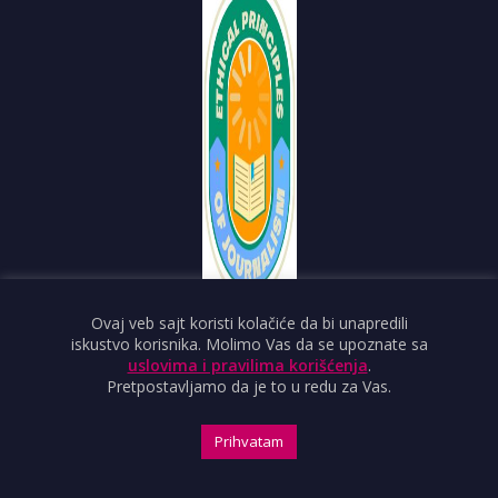
Sutjeska 2
21000 Novi Sad
Ovaj veb sajt koristi kolačiće da bi unapredili
ndnvns@gmail.com
iskustvo korisnika. Molimo Vas da se upoznate sa
uslovima i pravilima korišćenja
.
O PORTALU
Pretpostavljamo da je to u redu za Vas.
IMPRESUM
OBJAVI VEST
Prihvatam
USLOVI KORIŠĆENJA