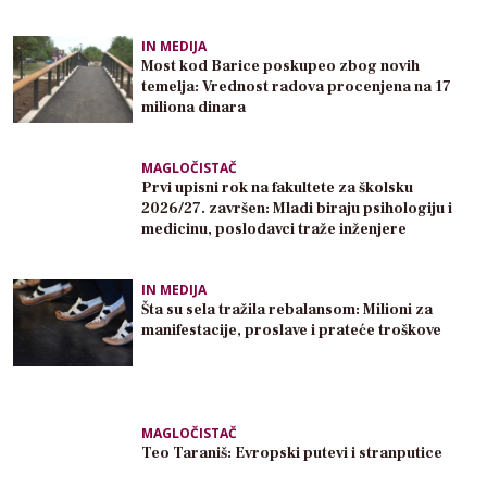
IN MEDIJA
Most kod Barice poskupeo zbog novih
temelja: Vrednost radova procenjena na 17
miliona dinara
MAGLOČISTAČ
Prvi upisni rok na fakultete za školsku
2026/27. završen: Mladi biraju psihologiju i
medicinu, poslodavci traže inženjere
IN MEDIJA
Šta su sela tražila rebalansom: Milioni za
manifestacije, proslave i prateće troškove
MAGLOČISTAČ
Teo Taraniš: Evropski putevi i stranputice