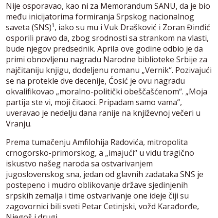
Nije osporavao, kao ni za Memorandum SANU, da je bio
među inicijatorima formiranja Srpskog nacionalnog
saveta (SNS)¹, iako su mu i Vuk Drašković i Zoran Đinđić
osporili pravo da, zbog srodnosti sa strankom na vlasti,
bude njegov predsednik. Aprila ove godine odbio je da
primi obnovljenu nagradu Narodne biblioteke Srbije za
najčitaniju knjigu, dodeljenu romanu „Vernik“. Pozivajući
se na protekle dve decenije, Ćosić je ovu nagradu
okvalifikovao „moralno-politički obeščašćenom“. „Moja
partija ste vi, moji čitaoci. Pripadam samo vama“,
uveravao je nedelju dana ranije na književnoj večeri u
Vranju.
Prema tumačenju Amfilohija Radovića, mitropolita
crnogorsko-primorskog, a „imajući“ u vidu tragično
iskustvo našeg naroda sa ostvarivanjem
jugoslovenskog sna, jedan od glavnih zadataka SNS je
postepeno i mudro oblikovanje države sjedinjenih
srpskih zemalja i time ostvarivanje one ideje čiji su
zagovornici bili sveti Petar Cetinjski, vožd Karađorđe,
Njegoš i drugi.