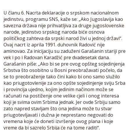
U članu 6. Nacrta deklaracije o srpskom nacionalnom
jedinstvu, programu SNS, kaže se: „Ako Jugoslavija kao
savezna država nije prihvatljiva za druge jugoslovenske
narode, jedinstvo srpskog naroda biće osnova
političkog zahteva da srpski narod živi u jednoj državi“.
Ovaj nacrt iz aprila 1991. duhovnik Radović nije
aminovao. Za inicijaciju su zaduženi Garašanin stariji pre
vek i po i Radovan Karadžić pre dvadesetak dana.
Garašanin piše: „Ako bi se pre ovog opšteg sojedinjenja
Srbstva što osobitno u Bosni preobražavati počelo, da
se to preobraženje tako čini kako bi ono samo služilo
kao priugotovlenije za ono opšte sojedinjenje sviju Srba
i provincija ujedno, kojim jedinim načinom može se
računati na postiženje one velike cjeli i onog interesa
koji je svima ovim Srbima jednak. Jer ovde Srbiju samo
zato napred stavljam što ona jedina može tu stvar
priugotevljavati i dužna je neprestano negovati do
vremena koje će doneti izvršenje ovog plana i koje
vreme da bi sazrelo Srbija će na tome raditi“.