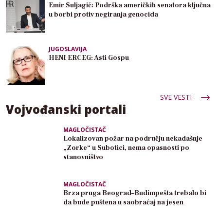
Emir Suljagić: Podrška američkih senatora ključna
u borbi protiv negiranja genocida
JUGOSLAVIJA
HENI ERCEG: Asti Gospu
SVE VESTI
Vojvođanski portali
MAGLOČISTAČ
Lokalizovan požar na području nekadašnje
„Zorke“ u Subotici, nema opasnosti po
stanovništvo
MAGLOČISTAČ
Brza pruga Beograd–Budimpešta trebalo bi
da bude puštena u saobraćaj na jesen