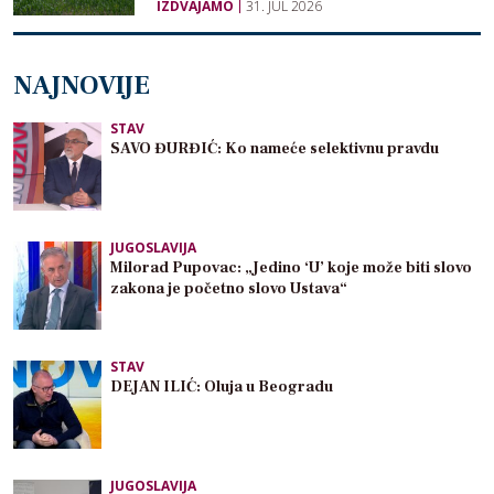
IZDVAJAMO
31. JUL 2026
NAJNOVIJE
STAV
SAVO ĐURĐIĆ: Ko nameće selektivnu pravdu
JUGOSLAVIJA
Milorad Pupovac: „Jedino ‘U’ koje može biti slovo
zakona je početno slovo Ustava“
STAV
DEJAN ILIĆ: Oluja u Beogradu
JUGOSLAVIJA