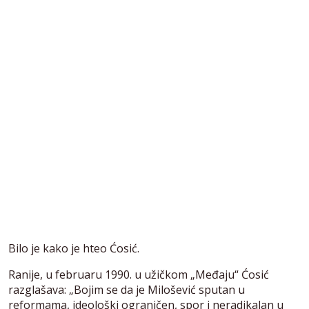
Bilo je kako je hteo Ćosić.
Ranije, u februaru 1990. u užičkom „Međaju“ Ćosić
razglašava: „Bojim se da je Milošević sputan u
reformama, ideološki ograničen, spor i neradikalan u