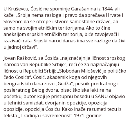
U Kruševcu, Ćosić ne spominje Garašanina iz 1844, ali
kaže: „Srbija nema razloga i pravo da sprečava Hrvate i
Slovence da se otcepe i stvore samostalne države, ali
samo na svojim etničkim teritorijama. Ako to čine
aneksijom srpskih etničkih teritorija, biće zavojevači i
izazivači rata. Srpski narod danas ima sve razloge da živi
u jednoj državi“.
Jovan Rašković, za Ćosića „najznačajnija ličnost srpskog
naroda van Republike Srbije“, reći će za najznačajniju
ličnost u Republici Srbiji: „Slobodan Milošević je političko
čedo Ćosića“. Ćosić, akademik koga od njegovih
beogradskih dana zovu „Gedža“, pesnik predratnog i
posleratnog Belog dvora, pisac školske lektire na
početku, autor koji je pristupnu besedu u SANU objavio
u tehnici samizdat, dvorjanin opozicije, opozicija
opozicije, opozicija Ćosiću. Kako inače razumeti tezu iz
teksta „Tradicija i savremenost“ 1971. godine: