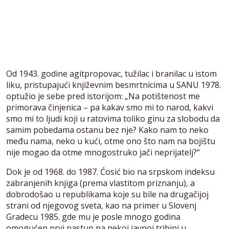
Od 1943. godine agitpropovac, tužilac i branilac u istom
liku, pristupajući književnim besmrtnicima u SANU 1978.
optužio je sebe pred istorijom: „Na potištenost me
primorava činjenica – pa kakav smo mi to narod, kakvi
smo mi to ljudi koji u ratovima toliko ginu za slobodu da
samim pobedama ostanu bez nje? Kako nam to neko
među nama, neko u kući, otme ono što nam na bojištu
nije mogao da otme mnogostruko jači neprijatelj?“
Dok je od 1968. do 1987. Ćosić bio na srpskom indeksu
zabranjenih knjiga (prema vlastitom priznanju), a
dobrodošao u republikama koje su bile na drugačijoj
strani od njegovog sveta, kao na primer u Slovenj
Gradecu 1985. gde mu je posle mnogo godina
omogućen prvi nastup na nekoj javnoj tribini u