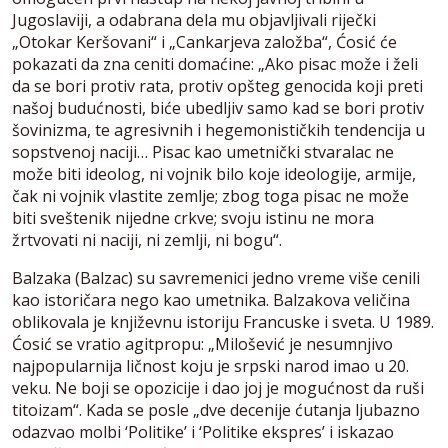
Jugoslaviji, a odabrana dela mu objavljivali riječki
„Otokar Keršovani“ i „Cankarjeva založba“, Ćosić će
pokazati da zna ceniti domaćine: „Ako pisac može i želi
da se bori protiv rata, protiv opšteg genocida koji preti
našoj budućnosti, biće ubedljiv samo kad se bori protiv
šovinizma, te agresivnih i hegemonističkih tendencija u
sopstvenoj naciji… Pisac kao umetnički stvaralac ne
može biti ideolog, ni vojnik bilo koje ideologije, armije,
čak ni vojnik vlastite zemlje; zbog toga pisac ne može
biti sveštenik nijedne crkve; svoju istinu ne mora
žrtvovati ni naciji, ni zemlji, ni bogu“.
Balzaka (Balzac) su savremenici jedno vreme više cenili
kao istoričara nego kao umetnika. Balzakova veličina
oblikovala je književnu istoriju Francuske i sveta. U 1989.
Ćosić se vratio agitpropu: „Milošević je nesumnjivo
najpopularnija ličnost koju je srpski narod imao u 20.
veku. Ne boji se opozicije i dao joj je mogućnost da ruši
titoizam“. Kada se posle „dve decenije ćutanja ljubazno
odazvao molbi ‘Politike’ i ‘Politike ekspres’ i iskazao