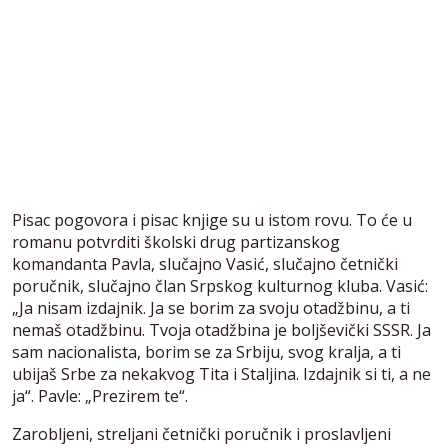
Pisac pogovora i pisac knjige su u istom rovu. To će u
romanu potvrditi školski drug partizanskog
komandanta Pavla, slučajno Vasić, slučajno četnički
poručnik, slučajno član Srpskog kulturnog kluba. Vasić:
„Ja nisam izdajnik. Ja se borim za svoju otadžbinu, a ti
nemaš otadžbinu. Tvoja otadžbina je boljševički SSSR. Ja
sam nacionalista, borim se za Srbiju, svog kralja, a ti
ubijaš Srbe za nekakvog Tita i Staljina. Izdajnik si ti, a ne
ja“. Pavle: „Prezirem te“.
Zarobljeni, streljani četnički poručnik i proslavljeni