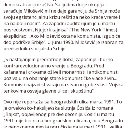
demokratizaciji društva. Sa ljudima koje okuplja i
sarađuje Milošević mi ne daje garanciju da Srbija može
svoju egzistencijalnu krizu rešiti za neko kraće vreme i
na najbolji način“. Za zapadni auditorijum je u martu
posredstvom „Njujork tajmsa“ (The New York Times)
eksplicirao: „Ako Milošević ostane komunista, izgubiće
deo podrške Srbije“. U junu 1990. Milošević je izabran za
predsednika socijalista Srbije.
„S nastajanjem predratnog doba, započinje i burno
kontrarevolucionarno vrenje u Beogradu. Pred
kafanama i crkvama oživeli monarhisti i antikomunisti
pozivaju na obaranje stare komunističke vlade živih…
Komunisti najzad shvataju da stvarno gube vlast. Vojska
tenkovima osvaja glavne ulice i skupštinu“.
Ovo nije reportaža sa beogradskih ulica marta 1991. To
je orvelovsko-hakslijevska slutnja Ćosića iz romana
„Bajka“, objavljenog pre dve decenije. Ćosić u martu
1991. nije bio ni na beogradskim ulicama, ni u Beogradu.
Iz nepoznatog mesta poručio je da je mart 1991. „velika