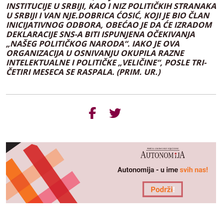
INSTITUCIJE U SRBIJI, KAO I NIZ POLITIČKIH STRANAKA
U SRBIJI I VAN NJE.DOBRICA ĆOSIĆ, KOJI JE BIO ČLAN
INICIJATIVNOG ODBORA, OBEĆAO JE DA ĆE IZRADOM
DEKLARACIJE SNS-A BITI ISPUNJENA OČEKIVANJA
„NAŠEG POLITIČKOG NARODA“. IAKO JE OVA
ORGANIZACIJA U OSNIVANJU OKUPILA RAZNE
INTELEKTUALNE I POLITIČKE „VELIČINE“, POSLE TRI-
ČETIRI MESECA SE RASPALA. (PRIM. UR.)