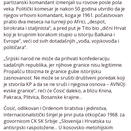
partizanski komandant izmenjali su rovove posle pola
veka. Politički komesar je nakon 50 godina utvrdio da je
njegov vrhovni komandant, koga je 1961. počastvovan
pratio dva meseca na turneji po Africi, „despot,
birokrata i staljinista“, a pred put je Tito bio „dični Hrvat
koji je krupnim korakom stupio u istoriju Balkana i
Evrope“, veći od svih dotadašnjih „vođa, vojskovođa i
političara“.
„Srpski narod ne može da prihvati konfederaciju
sadašnjih republika, jer njihove granice nisu legitimne.
Propašću titoizma te granice gube istorijsku
zasnovanost. Ne može se srušiti društveni poredak koji
je stvorila KP a da se ne sruši i njegova osnova – AVNOJ-
evske granice“, reći će Ćosić daleko, a blizu Knina,
Pakraca, Plitvica, Bosanske krajine…
Ćosić, odlikovan i Ordenom bratstva i jedinstva,
internacionalistički šinjel je prvi puta otkopčao 1968. za
govornicom CK SK Srbije: „Slovenija i Hrvatska su
antisrpski raspoložene… U kosovsko-metohijskim