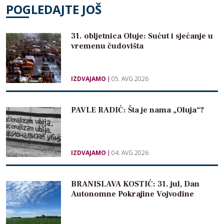
POGLEDAJTE JOŠ
31. obljetnica Oluje: Sućut i sjećanje u
vremenu čudovišta
IZDVAJAMO
05. AVG 2026
PAVLE RADIĆ: Šta je nama „Oluja“?
IZDVAJAMO
04. AVG 2026
BRANISLAVA KOSTIĆ: 31. jul, Dan
Autonomne Pokrajine Vojvodine