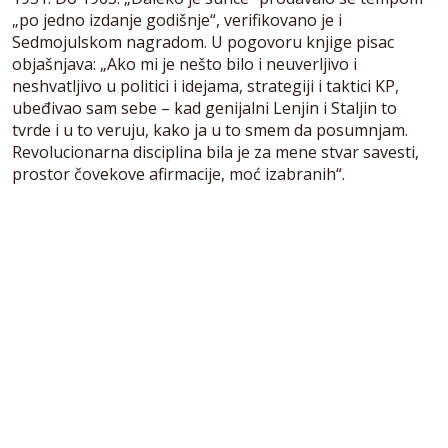
„po jedno izdanje godišnje“, verifikovano je i
Sedmojulskom nagradom. U pogovoru knjige pisac
objašnjava: „Ako mi je nešto bilo i neuverljivo i
neshvatljivo u politici i idejama, strategiji i taktici KP,
ubeđivao sam sebe – kad genijalni Lenjin i Staljin to
tvrde i u to veruju, kako ja u to smem da posumnjam.
Revolucionarna disciplina bila je za mene stvar savesti,
prostor čovekove afirmacije, moć izabranih“.