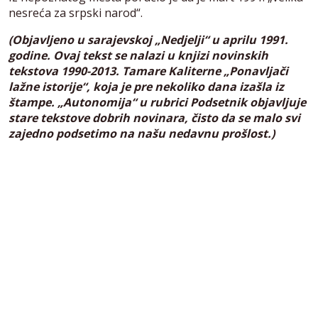
nesreća za srpski narod“.
(Objavljeno u sarajevskoj „Nedjelji“ u aprilu 1991.
godine. Ovaj tekst se nalazi u knjizi novinskih
tekstova 1990-2013. Tamare Kaliterne „Ponavljači
lažne istorije“, koja je pre nekoliko dana izašla iz
štampe. „Autonomija“ u rubrici Podsetnik objavljuje
stare tekstove dobrih novinara, čisto da se malo svi
zajedno podsetimo na našu nedavnu prošlost.)