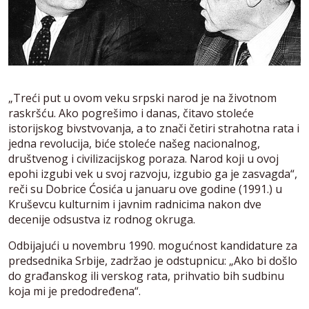
„Treći put u ovom veku srpski narod je na životnom
raskršću. Ako pogrešimo i danas, čitavo stoleće
istorijskog bivstvovanja, a to znači četiri strahotna rata i
jedna revolucija, biće stoleće našeg nacionalnog,
društvenog i civilizacijskog poraza. Narod koji u ovoj
epohi izgubi vek u svoj razvoju, izgubio ga je zasvagda“,
reči su Dobrice Ćosića u januaru ove godine (1991.) u
Kruševcu kulturnim i javnim radnicima nakon dve
decenije odsustva iz rodnog okruga.
Odbijajući u novembru 1990. mogućnost kandidature za
predsednika Srbije, zadržao je odstupnicu: „Ako bi došlo
do građanskog ili verskog rata, prihvatio bih sudbinu
koja mi je predodređena“.