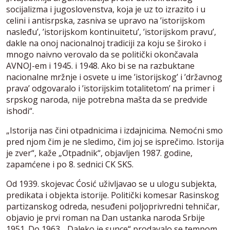
socijalizma i jugoslovenstva, koja je uz to izrazito i u
celini i antisrpska, zasniva se upravo na ’istorijskom
nasleđu’, ’istorijskom kontinuitetu’, ’istorijskom pravu’,
dakle na onoj nacionalnoj tradiciji za koju se široko i
mnogo naivno verovalo da se politički okončavala
AVNOJ-em i 1945. i 1948. Ako bi se na razbuktane
nacionalne mržnje i osvete u ime ’istorijskog’ i ’državnog
prava’ odgovaralo i ’istorijskim totalitetom’ na primer i
srpskog naroda, nije potrebna mašta da se predvide
ishodi“.
„Istorija nas čini otpadnicima i izdajnicima. Nemoćni smo
pred njom čim je ne sledimo, čim joj se isprečimo. Istorija
je zver“, kaže „Otpadnik“, objavljen 1987. godine,
zapamćene i po 8. sednici CK SKS.
Od 1939. skojevac Ćosić uživljavao se u ulogu subjekta,
predikata i objekta istorije. Politički komesar Rasinskog
partizanskog odreda, nesuđeni poljoprivredni tehničar,
objavio je prvi roman na Dan ustanka naroda Srbije
1951. Do 1963. „Daleko je sunce“ prodavalo se tempom