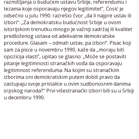
razmišljanja o budućem ustavu Srbije, referendumu i
tezama koje osporavaju njegov legitimitet”, Ćosić je
odsečno u julu 1990. razrešio čvor „da li najpre ustav ili
izbori“: „Za demokratsku budućnost Srbije u ovom
istorijskom trenutku mnogo je važniji sadržaj ili kvalitet
predloženog ustava od adekvatne demokratske
procedure. Glasam – odmah ustav, pa izbori“. Pisac koji
sam za pisce u novembru 1990, kaže da „moraju biti
opozicija vlasti“, upitao se glasno: „Može se postaviti
pitanje legitimnosti stranačkih vođa da osporavaju
legitimnost referenduma. Na kojim su stranačkim
izborima oni demokratskim putem dobili pravo da
zastupaju svoje pristalice u ovim sudbonosnim danima
srpskog naroda?“ Prvi višestranački izbori bili su u Srbiji
u decembru 1990.