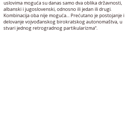
uslovima moguća su danas samo dva oblika državnosti,
albanski i jugoslovenski, odnosno ili jedan ili drugi.
Kombinacija oba nije moguća… Prećutano je postojanje i
delovanje vojvođanskog birokratskog autonomaštva, u
stvari jednog retrogradnog partikularizma“.