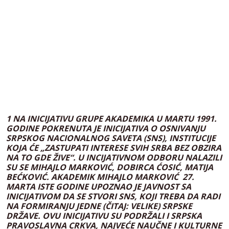
1 NA INICIJATIVU GRUPE AKADEMIKA U MARTU 1991.
GODINE POKRENUTA JE INICIJATIVA O OSNIVANJU
SRPSKOG NACIONALNOG SAVETA (SNS), INSTITUCIJE
KOJA ĆE „ZASTUPATI INTERESE SVIH SRBA BEZ OBZIRA
NA TO GDE ŽIVE“. U INCIJATIVNOM ODBORU NALAZILI
SU SE MIHAJLO MARKOVIĆ, DOBIRCA ĆOSIĆ, MATIJA
BEĆKOVIĆ. AKADEMIK MIHAJLO MARKOVIĆ 27.
MARTA ISTE GODINE UPOZNAO JE JAVNOST SA
INICIJATIVOM DA SE STVORI SNS, KOJI TREBA DA RADI
NA FORMIRANJU JEDNE (ČITAJ: VELIKE) SRPSKE
DRŽAVE. OVU INICIJATIVU SU PODRŽALI I SRPSKA
PRAVOSLAVNA CRKVA, NAJVEĆE NAUČNE I KULTURNE