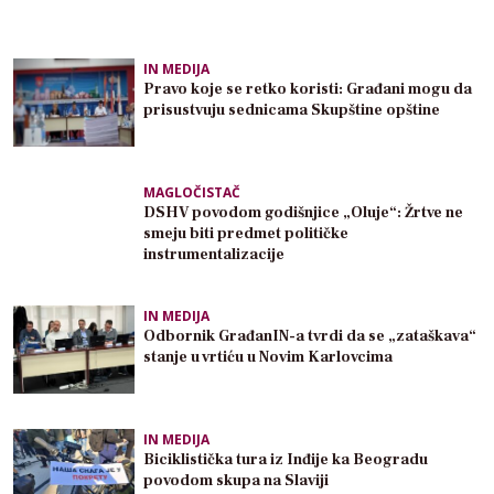
IN MEDIJA
Pravo koje se retko koristi: Građani mogu da
prisustvuju sednicama Skupštine opštine
MAGLOČISTAČ
DSHV povodom godišnjice „Oluje“: Žrtve ne
smeju biti predmet političke
instrumentalizacije
IN MEDIJA
Odbornik GrađanIN-a tvrdi da se „zataškava“
stanje u vrtiću u Novim Karlovcima
IN MEDIJA
Biciklistička tura iz Inđije ka Beogradu
povodom skupa na Slaviji