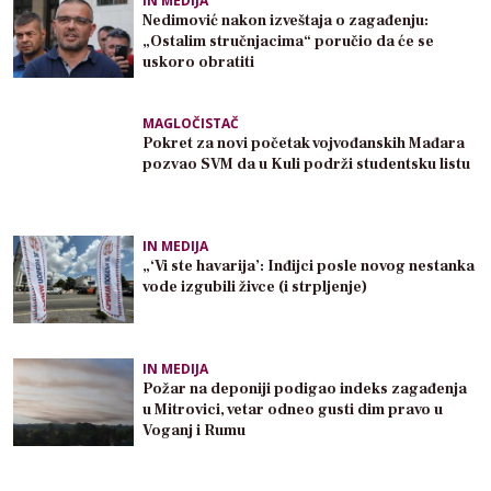
IN MEDIJA
Nedimović nakon izveštaja o zagađenju:
„Ostalim stručnjacima“ poručio da će se
uskoro obratiti
MAGLOČISTAČ
Pokret za novi početak vojvođanskih Mađara
pozvao SVM da u Kuli podrži studentsku listu
IN MEDIJA
„‘Vi ste havarija’: Inđijci posle novog nestanka
vode izgubili živce (i strpljenje)
IN MEDIJA
Požar na deponiji podigao indeks zagađenja
u Mitrovici, vetar odneo gusti dim pravo u
Voganj i Rumu