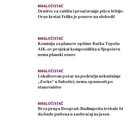
MAGLOČISTAČ
Društvo za zaštitu i proučavanje ptica Srbije:
Orao krstaš Feliks je ponovo na slobodi!
MAGLOČISTAČ
Komisija za planove opštine Bačka Topola:
AIK-ov projekat kompostilišta u Njegoševu
nema planski osnov
MAGLOČISTAČ
Lokalizovan požar na području nekadašnje
„Zorke“ u Subotici, nema opasnosti po
stanovništvo
MAGLOČISTAČ
Brza pruga Beograd–Budimpešta trebalo bi
da bude puštena u saobraćaj na jesen