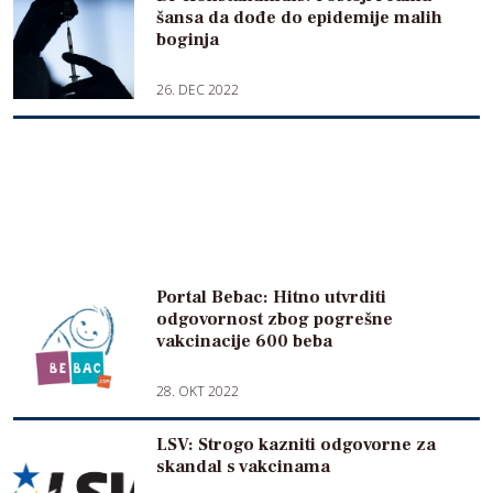
šansa da dođe do epidemije malih
boginja
26. DEC 2022
Portal Bebac: Hitno utvrditi
odgovornost zbog pogrešne
vakcinacije 600 beba
28. OKT 2022
LSV: Strogo kazniti odgovorne za
skandal s vakcinama