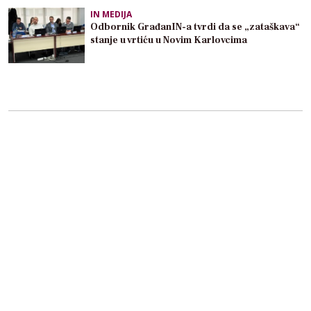
IN MEDIJA
Odbornik GrađanIN-a tvrdi da se „zataškava“
stanje u vrtiću u Novim Karlovcima