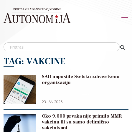
Skip to main content
TAG: VAKCINE
SAD napustile Svetsku zdravstvenu
organizaciju
23. JAN 2026
Oko 9.000 prvaka nije primilo MMR
vakcinu ili su samo delimično
vakcinisani