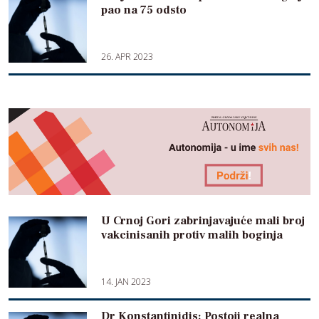
pao na 75 odsto
26. APR 2023
U Crnoj Gori zabrinjavajuće mali broj
vakcinisanih protiv malih boginja
14. JAN 2023
Dr Konstantinidis: Postoji realna