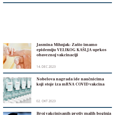
Jasmina Mihnjak: Zašto imamo
epidemiju VELIKOG KAŠLJA uprkos
obaveznoj vakcinaciji
14. DEC 2023
Nobelova nagrada ide naučnicima
koji stoje iza mRNA COVID vakcina
02. OKT 2023
Broj vakcinisanih protiv malih boginja