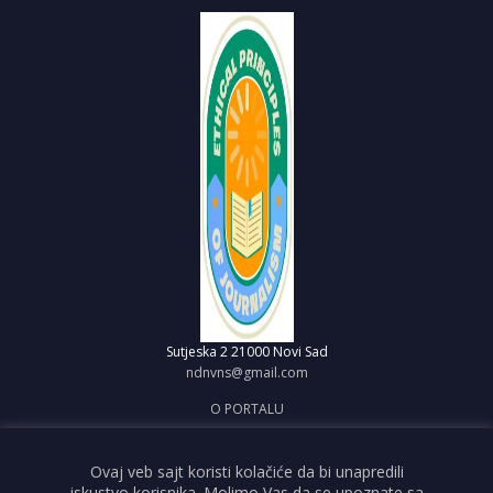
Sutjeska 2
21000 Novi Sad
ndnvns@gmail.com
O PORTALU
IMPRESUM
OBJAVI VEST
Ovaj veb sajt koristi kolačiće da bi unapredili
iskustvo korisnika. Molimo Vas da se upoznate sa