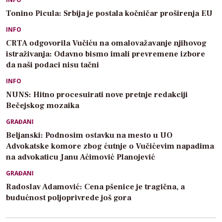
Tonino Picula: Srbija je postala kočničar proširenja EU
INFO
CRTA odgovorila Vučiću na omalovažavanje njihovog
istraživanja: Odavno bismo imali prevremene izbore
da naši podaci nisu tačni
INFO
NUNS: Hitno procesuirati nove pretnje redakciji
Bečejskog mozaika
GRAĐANI
Beljanski: Podnosim ostavku na mesto u UO
Advokatske komore zbog ćutnje o Vučićevim napadima
na advokaticu Janu Aćimović Planojević
GRAĐANI
Radoslav Adamović: Cena pšenice je tragična, a
budućnost poljoprivrede još gora