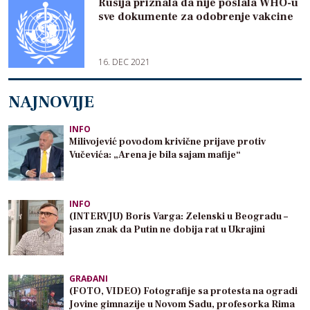
Rusija priznala da nije poslala WHO-u
sve dokumente za odobrenje vakcine
16. DEC 2021
NAJNOVIJE
INFO
Milivojević povodom krivične prijave protiv
Vučevića: „Arena je bila sajam mafije“
INFO
(INTERVJU) Boris Varga: Zelenski u Beogradu –
jasan znak da Putin ne dobija rat u Ukrajini
GRAĐANI
(FOTO, VIDEO) Fotografije sa protesta na ogradi
Jovine gimnazije u Novom Sadu, profesorka Rima