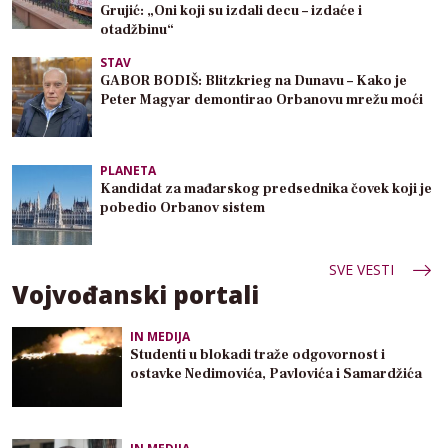
Grujić: „Oni koji su izdali decu – izdaće i
otadžbinu“
STAV
GABOR BODIŠ: Blitzkrieg na Dunavu – Kako je
Peter Magyar demontirao Orbanovu mrežu moći
PLANETA
Kandidat za mađarskog predsednika čovek koji je
pobedio Orbanov sistem
SVE VESTI
Vojvođanski portali
IN MEDIJA
Studenti u blokadi traže odgovornost i
ostavke Nedimovića, Pavlovića i Samardžića