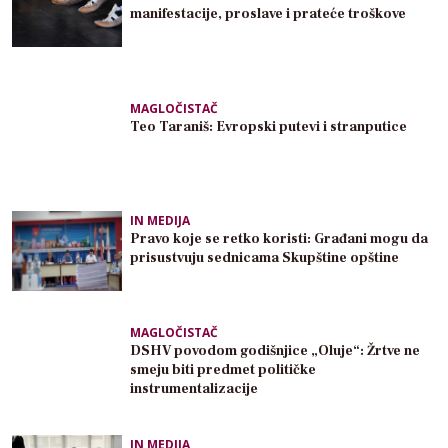
manifestacije, proslave i prateće troškove
MAGLOČISTAČ
Teo Taraniš: Evropski putevi i stranputice
IN MEDIJA
Pravo koje se retko koristi: Građani mogu da
prisustvuju sednicama Skupštine opštine
MAGLOČISTAČ
DSHV povodom godišnjice „Oluje“: Žrtve ne
smeju biti predmet političke
instrumentalizacije
IN MEDIJA