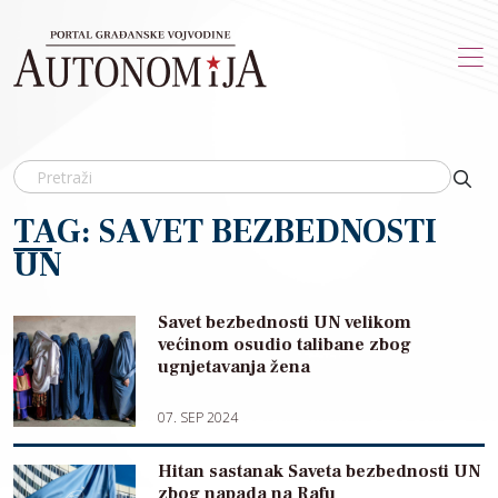
Skip to main content
TAG: SAVET BEZBEDNOSTI
UN
Savet bezbednosti UN velikom
većinom osudio talibane zbog
ugnjetavanja žena
07. SEP 2024
Hitan sastanak Saveta bezbednosti UN
zbog napada na Rafu