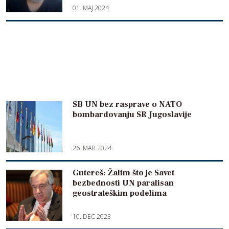
01. MAJ 2024
SB UN bez rasprave o NATO
bombardovanju SR Jugoslavije
26. MAR 2024
Gutereš: Žalim što je Savet
bezbednosti UN paralisan
geostrateškim podelima
10. DEC 2023