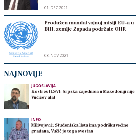
01. DEC 2021
Produžen mandat vojnoj misiji EU-a u
BiH, zemlje Zapada podržale OHR
03. NOV 2021
NAJNOVIJE
JUGOSLAVIJA
Kostreš (LSV): Srpska zajednica u Makedoniji nije
Vučićev alat
INFO
Milivojević: Studentska lista ima podršku većine
građana, Vučić je toga svestan