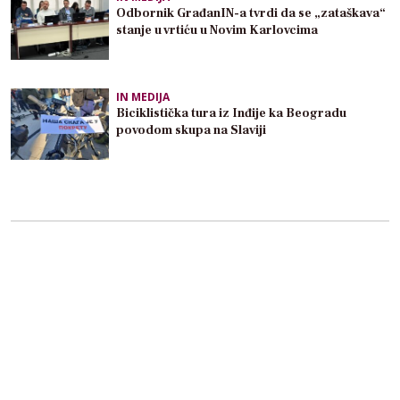
Odbornik GrađanIN-a tvrdi da se „zataškava“
stanje u vrtiću u Novim Karlovcima
IN MEDIJA
Biciklistička tura iz Inđije ka Beogradu
povodom skupa na Slaviji