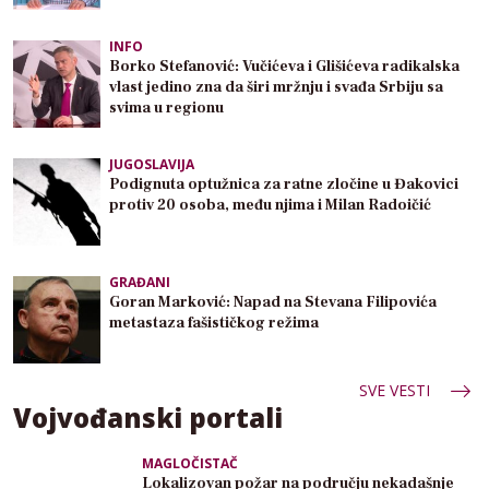
INFO
Borko Stefanović: Vučićeva i Glišićeva radikalska
vlast jedino zna da širi mržnju i svađa Srbiju sa
svima u regionu
JUGOSLAVIJA
Podignuta optužnica za ratne zločine u Đakovici
protiv 20 osoba, među njima i Milan Radoičić
GRAĐANI
Goran Marković: Napad na Stevana Filipovića
metastaza fašističkog režima
SVE VESTI
Vojvođanski portali
MAGLOČISTAČ
Lokalizovan požar na području nekadašnje