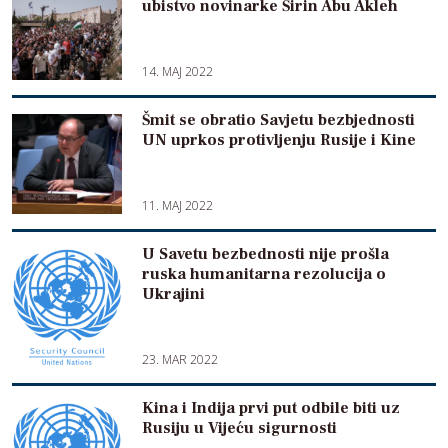
ubistvo novinarke Širin Abu Akleh
14. MAJ 2022
Šmit se obratio Savjetu bezbjednosti
UN uprkos protivljenju Rusije i Kine
11. MAJ 2022
U Savetu bezbednosti nije prošla
ruska humanitarna rezolucija o
Ukrajini
23. MAR 2022
Kina i Indija prvi put odbile biti uz
Rusiju u Vijeću sigurnosti