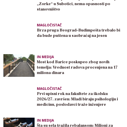
„Zorke“ u Subotici, nema opasnosti po
stanovništvo
MAGLOČISTAČ
Brza pruga Beograd–Budimpešta trebalo bi
da bude puštena u saobraćaj na jesen
IN MEDIJA
Most kod Barice poskupeo zbog novih
temelja: Vrednost radova procenjena na 17
miliona dinara
MAGLOČISTAČ
Prvi upisni rok na fakultete za školsku
2026/27. završen: Mladi biraju psihologiju i
medicinu, poslodavci traže inženjere
IN MEDIJA
Šta su sela tražila rebalansom: Milioni za