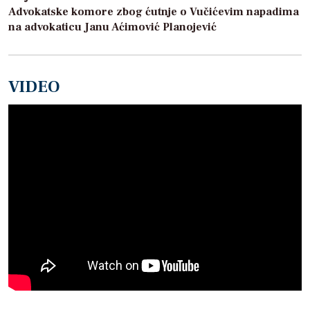
Advokatske komore zbog ćutnje o Vučićevim napadima
na advokaticu Janu Aćimović Planojević
VIDEO