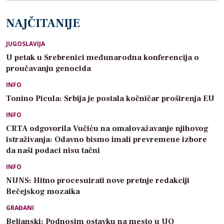
NAJČITANIJE
JUGOSLAVIJA
U petak u Srebrenici međunarodna konferencija o
proučavanju genocida
INFO
Tonino Picula: Srbija je postala kočničar proširenja EU
INFO
CRTA odgovorila Vučiću na omalovažavanje njihovog
istraživanja: Odavno bismo imali prevremene izbore
da naši podaci nisu tačni
INFO
NUNS: Hitno procesuirati nove pretnje redakciji
Bečejskog mozaika
GRAĐANI
Beljanski: Podnosim ostavku na mesto u UO