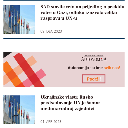
SAD stavile veto na prijedlog o prekidu
vatre u Gazi, odluka izazvala veliku
raspravu u UN-u
09. DEC 2023
Ukrajinske vlasti: Rusko
predsedavanje UN je šamar
međunarodnoj zajednici
01. APR 2023