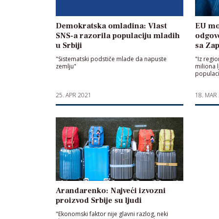
Demokratska omladina: Vlast
EU mo
SNS-a razorila populaciju mladih
odgovo
u Srbiji
sa Za
"Sistematski podstiče mlade da napuste
"Iz regi
zemlju"
miliona 
populaci
25. APR 2021
18. MAR
Arandarenko: Najveći izvozni
proizvod Srbije su ljudi
"Ekonomski faktor nije glavni razlog, neki