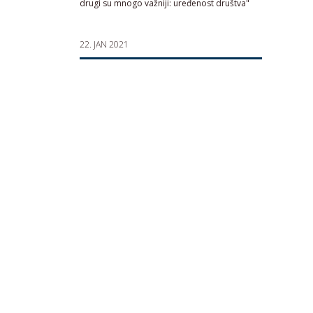
drugi su mnogo važniji: uređenost društva"
22. JAN 2021