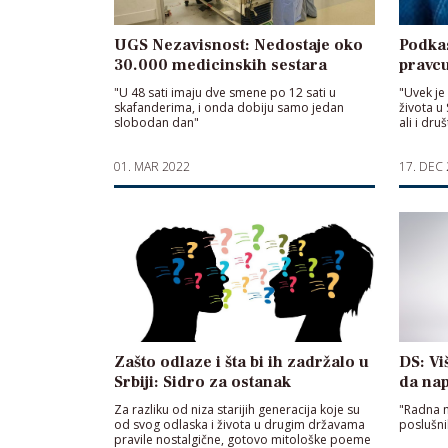
UGS Nezavisnost: Nedostaje oko
Podkas
30.000 medicinskih sestara
pravc
"U 48 sati imaju dve smene po 12 sati u
"Uvek je
skafanderima, i onda dobiju samo jedan
života u 
slobodan dan"
ali i dru
01. MAR 2022
17. DEC
Zašto odlaze i šta bi ih zadržalo u
DS: Vi
Srbiji: Sidro za ostanak
da nap
Za razliku od niza starijih generacija koje su
"Radna m
od svog odlaska i života u drugim državama
poslušni
pravile nostalgične, gotovo mitološke poeme