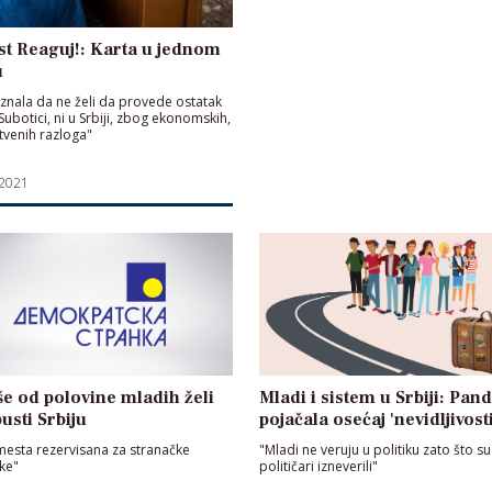
t Reaguj!: Karta u jednom
u
 znala da ne želi da provede ostatak
Subotici, ni u Srbiji, zbog ekonomskih,
štvenih razloga"
 2021
še od polovine mladih želi
Mladi i sistem u Srbiji: Pan
usti Srbiju
pojačala osećaj 'nevidljivosti
esta rezervisana za stranačke
"Mladi ne veruju u politiku zato što su
ke"
političari izneverili"