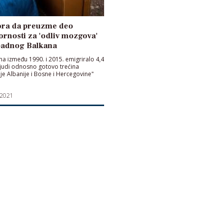
ra da preuzme deo
rnosti za 'odliv mozgova'
padnog Balkana
ona između 1990. i 2015. emigriralo 4,4
ljudi odnosno gotovo trećina
je Albanije i Bosne i Hercegovine"
 2021