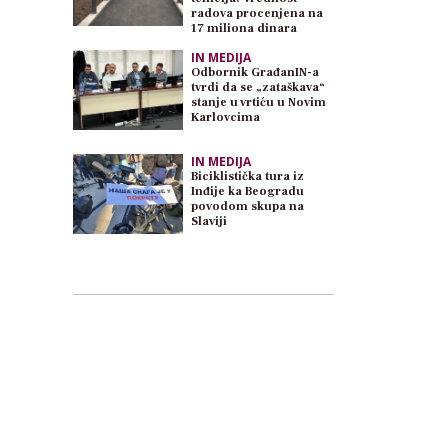
radova procenjena na
17 miliona dinara
IN MEDIJA
Odbornik GrađanIN-a
tvrdi da se „zataškava“
stanje u vrtiću u Novim
Karlovcima
IN MEDIJA
Biciklistička tura iz
Inđije ka Beogradu
povodom skupa na
Slaviji