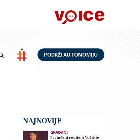
PODRŽI AUTONOMIJU
NAJNOVIJE
GRAĐANI
Pretučeni reditelj: Vučić je