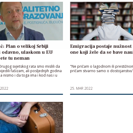
ć: Plan o velikoj Srbiji
Emigracija postaje nužnost
i odavno, ulaskom u EU
one koji žele da se bave n
jete tu neman
 Drugog svjetskog rata smo mislili da
"Ne pričam o lagodnom ili prestižnom
jedili fašizam, ali posljednjih godina
pričam stvarno samo o dostojanstvu
a nismo i da toga ima i kod nas i u
 2022
25. MAR 2022