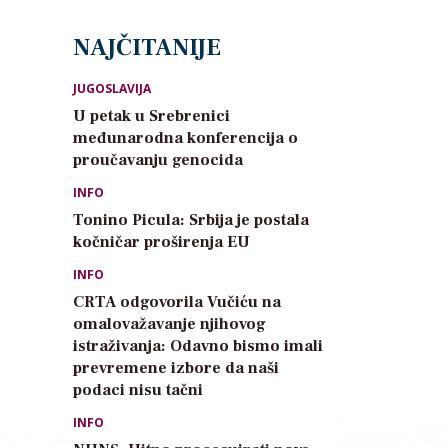
NAJČITANIJE
JUGOSLAVIJA
U petak u Srebrenici
međunarodna konferencija o
proučavanju genocida
INFO
Tonino Picula: Srbija je postala
kočničar proširenja EU
INFO
CRTA odgovorila Vučiću na
omalovažavanje njihovog
istraživanja: Odavno bismo imali
prevremene izbore da naši
podaci nisu tačni
INFO