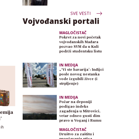
SVE VESTI
Vojvođanski portali
MAGLOČISTAČ
Pokret za novi početak
vojvođanskih Mađara
pozvao SVM da u Kuli
podrži studentsku listu
IN MEDIJA
„‘Vi ste havarija’: Inđijci
posle novog nestanka
vode izgubili živce (i
strpljenje)
IN MEDIJA
Požar na deponiji
podigao indeks
zagađenja u Mitrovici,
demija
vetar odneo gusti dim
'
pravo u Voganj i Rumu
 ih
MAGLOČISTAČ
Društvo za zaštitu i
proučavanje ptica