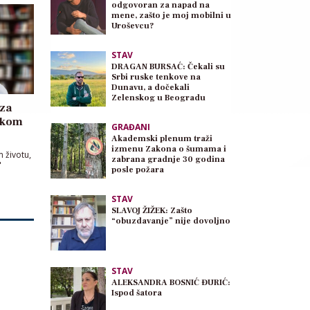
odgovoran za napad na
mene, zašto je moj mobilni u
Uroševcu?
STAV
DRAGAN BURSAĆ: Čekali su
Srbi ruske tenkove na
Dunavu, a dočekali
Zelenskog u Beogradu
 za
aukom
GRAĐANI
Akademski plenum traži
izmenu Zakona o šumama i
 životu,
zabrana gradnje 30 godina
"
posle požara
STAV
SLAVOJ ŽIŽEK: Zašto
“obuzdavanje” nije dovoljno
STAV
ALEKSANDRA BOSNIĆ ĐURIĆ:
Ispod šatora