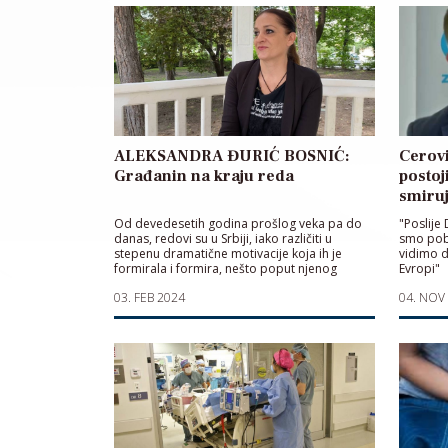
ALEKSANDRA ĐURIĆ BOSNIĆ:
Cerovi
Građanin na kraju reda
postoj
smiru
Od devedesetih godina prošlog veka pa do
"Poslije
danas, redovi su u Srbiji, iako različiti u
smo pobi
stepenu dramatične motivacije koja ih je
vidimo d
formirala i formira, nešto poput njenog
Evropi"
trajnog usuda.
03. FEB 2024
04. NOV