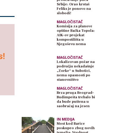
Srbije: Orao krstaš
Feliks je ponovo na
slobodi!
MAGLOČISTAČ
Komisija za planove
opštine Bačka Topola:
AIK-ov projekat
kompostilišta u
Njegoševu nema
planski osnov
MAGLOČISTAČ
Lokalizovan požar na
području nekadašnje
„Zorke“ u Subotici,
nema opasnosti po
stanovništvo
MAGLOČISTAČ
Brza pruga Beograd–
Budimpešta trebalo bi
da bude puštena u
saobraćaj na jesen
IN MEDIJA
Most kod Barice
poskupeo zbog novih
temelja: Vrednost